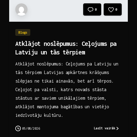
0
0
Blogs
Atklājot noslēpumus: Ceļojums pa
Latviju un tās tērpiem
Atklājot noslēpumus: Ceļojums pa Latviju un
tās tērpiem Latvijas apkārtnes krāšņums
slēpjas ne tikai ainavās, bet arī tērpos.
Ceļojot pa valsti, katrs novads stāsta
stāstus ar saviem unikālajiem tērpiem,
atklājot mantojuma bagātības un vietējo
iedzīvotāju kultūru.
Lasīt vairāk
05/08/2026