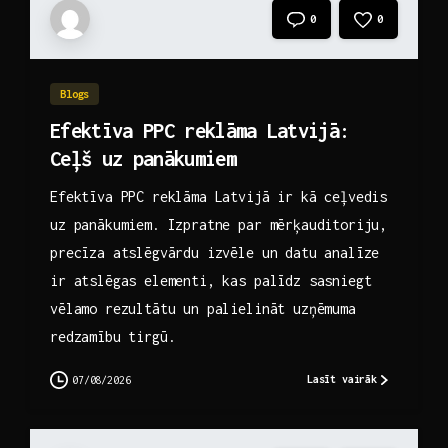
0
0
Blogs
Efektīva PPC reklāma Latvijā:
Ceļš uz panākumiem
Efektīva PPC reklāma Latvijā ir kā ceļvedis
uz panākumiem. Izpratne par mērķauditoriju,
precīza atslēgvārdu izvēle un datu analīze
ir atslēgas elementi, kas palīdz sasniegt
vēlamo rezultātu un palielināt uzņēmuma
redzamību tirgū.
Lasīt vairāk
07/08/2026