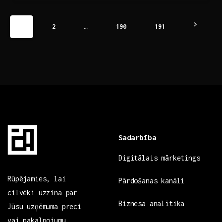
1
2
…
190
191
Sadarbība
Digitālais mārketings
Rūpējamies, lai
Pārdošanas kanāli
cilvēki uzzina par
Biznesa analītika
Jūsu uzņēmuma preci
vai pakalpojumu.