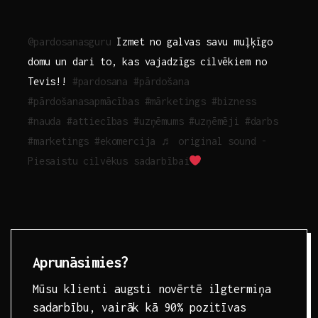
@pardosanasguru
Izmet no galvas savu muļķīgo
domu un dari to, kas vajadzīgs cilvēkiem no
Tevis!!
#pardosana
#pārdošana
#pārdošanasapmācības
#mārketings
#bizness
#nauda
#attiecības
#uzņēmums
#uzņēmēji
#darbs
#marketings
#ekomercija
♬ original sound -
Piesaistu cilvēkus sadarbībai
Aprunāsimies?
Mūsu klienti augsti novērtē ilgtermiņa
sadarbību, vairāk kā 90% pozitīvas