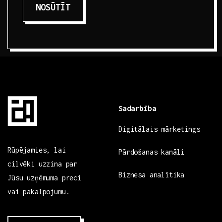
NOSŪTĪT
Sadarbība
Digitālais mārketings
Rūpējamies, lai
Pārdošanas kanāli
cilvēki uzzina par
Biznesa analītika
Jūsu uzņēmuma preci
vai pakalpojumu.