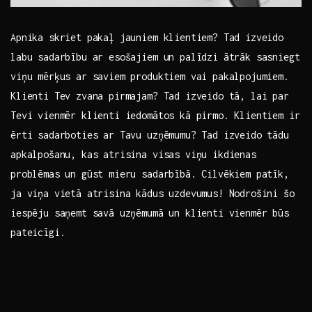
Apnika skriet pakaļ jauniem klientiem? Tad izveido
labu sadarbību ar esošajiem un palīdzi ātrāk sasniegt
viņu mērķus ar saviem produktiem vai pakalpojumiem.
Klienti Tev zvana pirmajam? Tad izveido tā, lai par
Tevi vienmēr klienti iedomātos kā pirmo. Klientiem ir
ērti sadarboties ar Tavu uzņēmumu? Tad izveido tādu
apkalpošanu, kas atrisina visas viņu ikdienas
problēmas un gūst mieru sadarbībā. Cilvēkiem patīk,
ja viņa vietā atrisina kādus uzdevumus! Nodrošini šo
iespēju saņemt savā uzņēmumā un klienti vienmēr būs
pateicīgi.