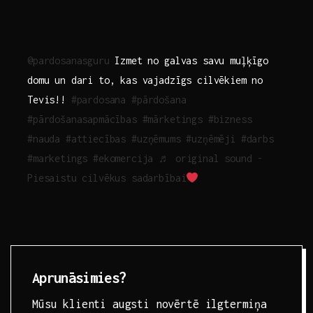
@pardosanasguru
Izmet no galvas savu muļķīgo
domu un dari to, kas vajadzīgs cilvēkiem no
Tevis!!
#pardosana
#pārdošana
#pārdošanasapmācības
#mārketings
#bizness
#nauda
#attiecības
#uzņēmums
#uzņēmēji
#darbs
#marketings
#ekomercija
♬ original sound -
Piesaistu cilvēkus sadarbībai
Aprunāsimies?
Mūsu klienti augsti novērtē ilgtermiņa