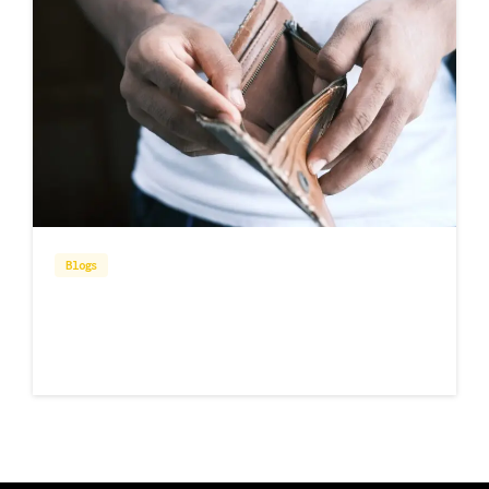
1
Blogs
Bankrots dod iespēju
Lasīt vairāk
02/07/2022