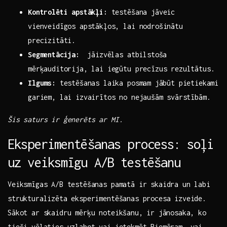
Kontrolēti apstākļi:
testēšana jāveic
vienveidīgos apstākļos, lai nodrošinātu
precizitāti.
Segmentācija:
⁤ jāizvēlas atbilstoša
mērķauditorija, lai iegūtu precīzus ​rezultātus.
Ilgums:
testēšanas laika‍ posmam⁢ jābūt pietiekami
gariem,‌ lai izvairītos no​ nejaušām ⁤svārstībām.
Šis saturs ir ģenerēts ar MI.
Eksperimentēšanas process: ⁤soļi
uz‌ veiksmīgu A/B testēšanu
Veiksmīgas A/B testēšanas pamatā ir skaidra un labi
strukturalizēta eksperimentēšanas procesa izveide.
Sākot ar skaidru mērķu noteikšanu, ⁣ir ‌jānosaka, ko
tieši vēlaties uzlabot ​vai ietekmēt.Piemēram, ‌vai