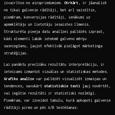
izvairītos no aizspriedumiem.
Otrkārt
, ir jāanalizē
ne tikai galvenie rādītāji,​ bet arī saistītie,⁣
piemēram, konversijas rādītāji, ienākumi uz
apmeklētāju un lietotāju iesaistes līmenis.
Strukturēta pieeja datu analīzei palīdzēs ‍izprast,
kādi elementi labāk‌ ietekmē galveno mērķu
sasniegšanu, ‍ļaujot efektīvāk pielāgot mārketinga
stratēģijas.
Lai panāktu precīzāku rezultātu interpretāciju, ir​
ieteicams‍ izmantot vizuālas un ⁤statistiskas‌ metodes.
Grafiku analīze
var palīdzēt vizualizēt izmaiņas un
tendences, savukārt
statistiskie testi
ļauj novērtēt,
vai iegūtie rezultāti ir​ statistiski ​nozīmīgi.
‌Piemēram, var izveidot tabulu, kurā apkopoti⁢ galvenie
rādītāji‍ pirms⁣ un pēc A/B ⁢testēšanas: