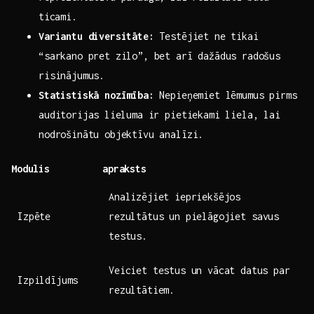
⁢ticami.
Variantu ‍diversitāte:
Testējiet ne tikai
“sarkano pret zilo”, bet arī dažādus radošus
risinājumus.
Statistiskā nozīmība:
Nepieņemiet lēmumus pirms
auditorijas ⁢lieluma ir pietiekami liela, lai
‍nodrošinātu objektīvu analīzi.
Modulis
apraksts
Analizējiet iepriekšējos
Izpēte
rezultātus un pielāgojiet savus
testus.
Veiciet testus un vācat ⁣datus par
Izpildījums
rezultātiem.