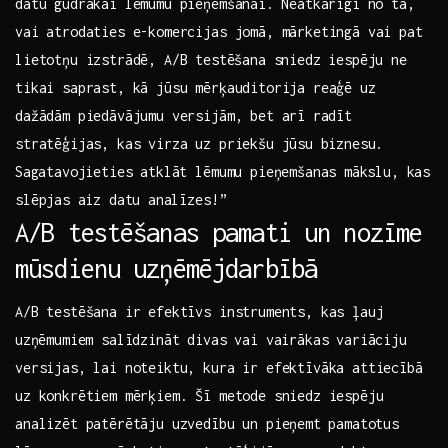
datu gudrākai lēmumu ‌pieņemšanai.⁤ Neatkarīgi no tā,
vai atrodaties e-komercijas jomā, mārketingā vai pat
lietotņu izstrādē,‍ A/B ⁢testēšana sniedz iespēju ne
tikai‌ saprast, kā jūsu ‍mērķauditorija reaģē uz
dažādām piedāvājumu versijām, bet arī ⁤radīt
stratēģijas, kas virza uz‌ priekšu jūsu ⁢biznesu.
⁤Sagatavojieties‌ atklāt lēmumu pieņemšanas ⁣mākslu,⁢ kas
slēpjas⁣ aiz datu⁤ analīzes!”
A/B‌ testēšanas pamati un nozīme
mūsdienu uzņēmējdarbībā
A/B testēšana ir efektīvs instruments, kas‍ ļauj
⁣uzņēmumiem salīdzināt divas vai vairākas variāciju
‌versijas, lai noteiktu, kura ir​ efektīvāka attiecībā
uz‍ konkrētiem ‌mērķiem. Šī metode sniedz iespēju
analizēt patērētāju uzvedību un pieņemt⁤ pamatotus