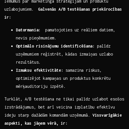
lēmumus par mārketinga stratēģijām un produktu​
uzlabojumiem. ⁢
Galvenās A/B testēšanas priekšrocības
ir:
Datormania:
⁤ pamatojoties⁢ uz reāliem datiem,​
nevis pieņēmumiem.
Optimālo⁤ risinājumu ⁣identificēšana:
palīdz
uzņēmumiem reģistrēt, kādas izmaiņas uzlabo
rezultātus.
Izmaksu efektivitāte:
samazina ​riskus,
optimizējot ‍kampaņas ⁤un produktus konkrētu
mērķauditoriju izpētē.
Turklāt, A/B testēšana ne tikai palīdz uzlabot‍ esošos
izstrādājumus, bet‍ arī ⁣veicina ⁤izplatību ‌efektīvu
ideju starp dažādām komandām uzņēmumā.
Vissvarīgākie
aspekti,‍ kas jāņem vērā, ir: