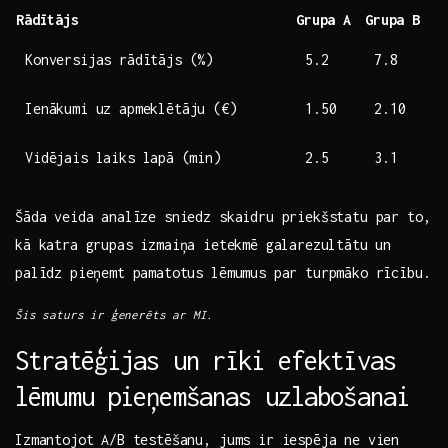
Rādītājs
Grupa A
Grupa‌ B
Konversijas rādītājs (%)
5.2
7.8
Ienākumi uz apmeklētāju (€)
1.50
2.10
Vidējais ‌laiks​ lapā⁣ (min)
2.5
3.1
Šāda veida analīze ‍sniedz skaidru priekšstatu par to,
kā katra ‍grupas izmaiņa⁢ ietekmē galarezultātu un
palīdz pieņemt pamatotus ‍lēmumus par turpmāko rīcību.
Šis saturs ir ģenerēts ar ⁣MI.
Stratēģijas un rīki efektīvas
‌lēmumu pieņemšanas uzlabošanai
Izmantojot A/B testēšanu, jums ir iespēja ne vien