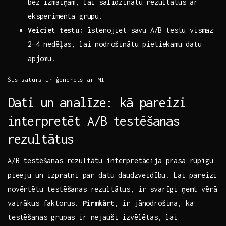
‍bez izmaiņām, lai salīdzinātu rezultātus ar
eksperimenta grupu.
Veiciet testu:
‌īstenojiet⁣ savu ⁣A/B testu vismaz
2–4 nedēļas, lai ‍nodrošinātu pietiekamu⁢ datu
apjomu.
Šis⁤ saturs ir ģenerēts ar MI.
Dati⁤ un⁢ analīze: kā pareizi
interpretēt A/B ⁢testēšanas
rezultātus
A/B testēšanas rezultātu interpretācija‌ prasa rūpīgu
⁣pieeju un izpratni⁢ par datu daudzveidību.‍ Lai pareizi
novērtētu testēšanas rezultātus, ir svarīgi ņemt vērā
vairākus faktorus.
Pirmkārt
, ir jānodrošina, ka
testēšanas grupas ir nejauši⁢ izvēlētas, lai