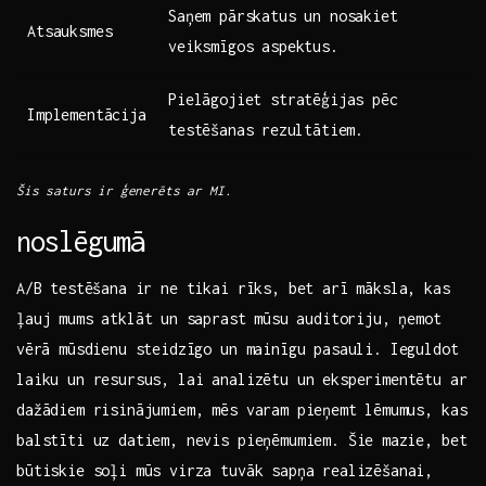
Saņem pārskatus un nosakiet‌
Atsauksmes
veiksmīgos aspektus.
Pielāgojiet stratēģijas pēc
Implementācija
testēšanas⁣ rezultātiem.
Šis saturs ir ģenerēts ar MI.
noslēgumā
A/B ⁣testēšana ir ne tikai rīks, bet arī māksla, kas
ļauj mums atklāt ⁢un‍ saprast mūsu ⁤auditoriju, ņemot
⁣vērā ‌mūsdienu steidzīgo un mainīgu pasauli. Ieguldot
laiku un resursus, lai‍ analizētu un ‌eksperimentētu ar
dažādiem risinājumiem, mēs varam pieņemt ⁣lēmumus, kas
balstīti uz datiem, nevis ‌pieņēmumiem. Šie⁤ mazie, bet
būtiskie soļi mūs virza tuvāk sapņa realizēšanai,