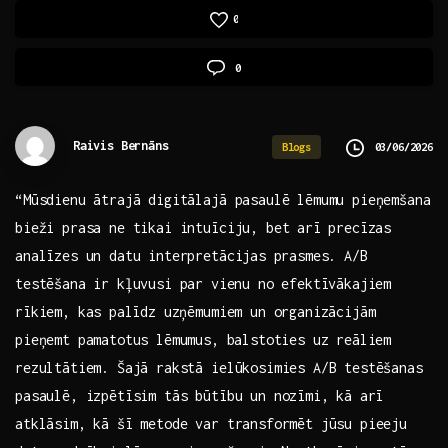
0
0
Raivis Bernāns
03/06/2026
Blogs
“Mūsdienu‍ ātrajā digitālajā pasaulē ‌lēmumu pieņemšana
bieži ​prasa ne​ tikai intuīciju, bet arī⁤ precīzas
analīzes un datu interpretācijas ⁤prasmes. A/B
testēšana ir kļuvusi par ⁢vienu‍ no efektīvākajiem
rīkiem, kas⁤ palīdz uzņēmumiem un organizācijām
pieņemt pamatotus lēmumus, ⁣balstoties uz reāliem
rezultātiem. Šajā ​rakstā ielūkosimies A/B testēšanas
pasaulē, izpētīsim tās būtību un nozīmi, ⁢kā arī
atklāsim, kā šī metode ‌var transformēt‍ jūsu pieeju