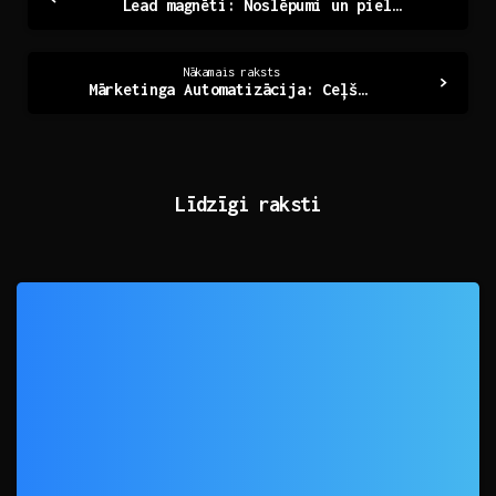
Lead magnēti: Noslēpumi un pielietojumi mūsdienās
Reading
Nākamais raksts
Mārketinga Automatizācija: Ceļš Uz Efektīvāku Mārketingu
Līdzīgi raksti
0