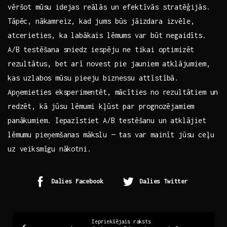
vēršot mūsu‌ idejas reālās un‌ efektīvās stratēģijās.
Tāpēc, nākamreiz, kad jums būs jāizdara izvēle,
atcerieties, ka labākais lēmums ⁢var būt negaidīts.
A/B testēšana⁣ sniedz iespēju ne tikai optimizēt
⁢rezultātus, bet arī⁤ novest pie jauniem atklājumiem,
kas uzlabos ​mūsu pieeju biznessu attīstībā.
Apņemieties ⁤eksperimentēt, mācīties no rezultātiem ⁢un
redzēt, kā ⁤jūsu lēmumi ‌kļūst par prognozējamiem
panākumiem. ⁣Iepazīstiet ‌A/B testēšanu un atklājiet
lēmumu pieņemšanas mākslu — ⁤tas‍ var mainīt jūsu ceļu​
uz veiksmīgu ⁣nākotni.
Dalies Facebook
Dalies Twitter
Continue
Iepriekšējais raksts