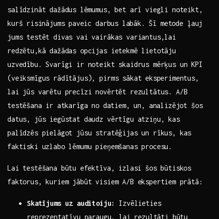
salīdzināt dažādus ⁤lēmumus, bet arī viegli noteikt,
kurš ⁣risinājums ⁤paveic darbus ⁢labāk.⁢ Šī metode ļauj
jums ​testēt divas vai vairākas‌ variantus,lai⁢
redzētu,kā dažādas opcijas ietekmē lietotāju
uzvedību. Svarīgi ir noteikt skaidrus mērķus un KPI
(veiksmīgus rādītājus), pirms sākat ⁣eksperimentus,
lai jūs varētu precīzi novērtēt rezultātus. A/B
testēšana ⁣ir atkarīga⁣ no datiem, un, analizējot šos​
datus,‌ jūs ​iegūstat daudz vērtīgu atziņu, kas
palīdzēs pielāgot ‍jūsu stratēģijas un rīkus, kas
faktiski uzlabo lēmumu pieņemšanas procesu.
Lai testēšana būtu ⁢efektīva,‍ izlasi šos būtiskos
faktorus, kuriem jābūt visiem A/B ekspertiem⁢ prātā:
Skatījums uz auditoiju:
Izvēlieties⁣
reprezentatīvu paraugu, lai⁣ rezultāti būtu