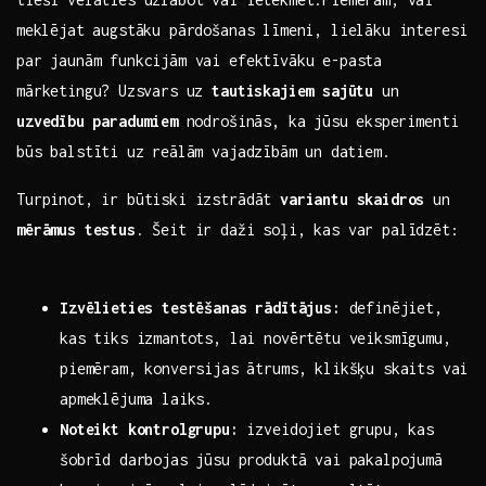
⁣meklējat augstāku pārdošanas līmeni, lielāku interesi
par​ jaunām‍ funkcijām vai efektīvāku e-pasta
mārketingu?⁤ Uzsvars uz
tautiskajiem sajūtu
⁢un
uzvedību ⁣paradumiem
nodrošinās, ​ka‍ jūsu⁣ eksperimenti
būs​ balstīti ⁤uz reālām vajadzībām un⁣ datiem. ​ ‌
Turpinot, ir būtiski izstrādāt‌
variantu skaidros
un
mērāmus testus
. Šeit ‌ir ‍daži soļi, kas var ‍palīdzēt: ‌
Izvēlieties testēšanas‌ rādītājus:
definējiet,
kas tiks‌ izmantots,‍ lai novērtētu veiksmīgumu,
piemēram, konversijas ātrums, klikšķu skaits vai
apmeklējuma laiks.
Noteikt kontrolgrupu:
izveidojiet‍ grupu, kas⁤
šobrīd darbojas jūsu produktā vai pakalpojumā