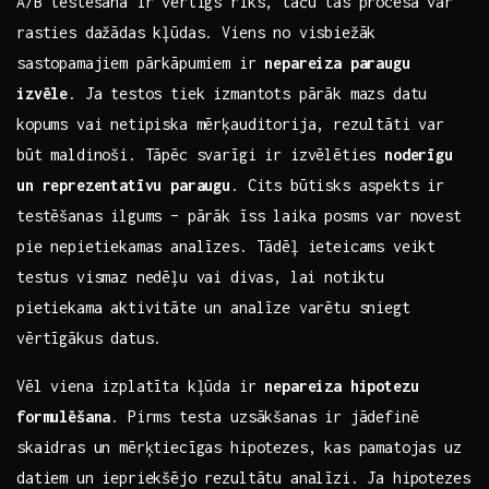
A/B testēšana ir vērtīgs rīks, ‍taču tās ‌procesā var
rasties dažādas kļūdas. Viens no visbiežāk
sastopamajiem pārkāpumiem ir
nepareiza paraugu
izvēle
. Ja testos tiek izmantots pārāk mazs datu
kopums vai netipiska mērķauditorija, rezultāti var
būt maldinoši. Tāpēc svarīgi ir izvēlēties
noderīgu
un reprezentatīvu paraugu
. Cits būtisks aspekts ir
testēšanas ilgums – pārāk īss laika posms var novest
pie nepietiekamas analīzes. Tādēļ ieteicams veikt
testus vismaz nedēļu vai ⁤divas, lai notiktu
pietiekama aktivitāte un analīze varētu sniegt
vērtīgākus datus.
Vēl viena izplatīta ​kļūda ir
nepareiza hipotezu
formulēšana
. Pirms testa uzsākšanas ir jādefinē
skaidras un mērķtiecīgas hipotezes, kas pamatojas uz
datiem un iepriekšējo rezultātu analīzi. Ja hipotezes