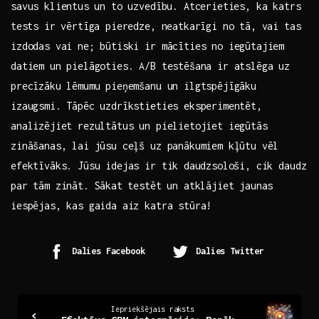
savus klientus ⁣un to uzvedību. Atcerieties, ka katrs
⁣tests ir vērtīga pieredze, neatkarīgi no tā,‍ vai tas
izdodas vai ne; būtiski ir mācīties no iegūtajiem
datiem un pielāgoties. A/B testēšana ir atslēga uz
precīzāku lēmumu pieņemšanu un‌ ilgtspējīgāku
izaugsmi. Tāpēc uzdrīkstieties eksperimentēt,‍
analizējiet rezultātus un pielietojiet iegūtās
zināšanas, lai jūsu ceļš uz panākumiem kļūtu vēl
efektīvāks. Jūsu idejas ir tik⁢ daudzsološi, cik‌ daudz
par tām zināt. Sākat ⁢testēt un atklājiet jaunas
iespējas, kas gaida aiz katra stūra!
Dalies Facebook
Dalies Twitter
Continue
Iepriekšējais raksts