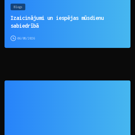
Blogs
Izaicinājumi un iespējas mūsdienu
sabiedrībā
06/08/2026
0