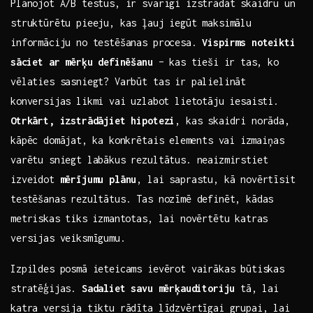
Plānojot A/B testus, ir svarīgi izstrādāt skaidru un
struktūrētu pieeju, kas ļauj iegūt maksimālu
informāciju no testēšanas procesa.
Vispirms ‍noteikti
⁤sāciet ar mērķu definēšanu
– kas tieši ir ⁣tas, ko
vēlaties sasniegt? ‍Varbūt tas ir palielināt
konversijas likmi ⁢vai uzlabot lietotāju iesaisti.
Otrkārt, ‌izstrādājiet hipotezi
, kas skaidri norāda,
kāpēc domājat, ⁤ka konkrētais ⁣elements vai ⁢izmaiņas
varētu sniegt labākus rezultātus. neaizmirstiet‍
izveidot
mērījumu plānu
, lai saprastu, kā novērtīsit
testēšanas rezultātus. Tas nozīmē definēt, kādas
metriskas tiks ⁢izmantotas, lai novērtētu katras
versijas veiksmīgumu.
Izpildes posmā ieteicams ievērot vairākas būtiskas
stratēģijas.‍
Sadaliet⁤ savu ‌mērķauditoriju
tā, lai
katra versija tiktu rādīta līdzvērtīgai grupai, lai ​