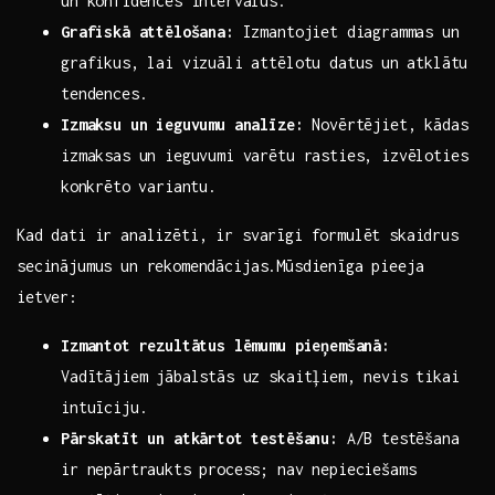
un konfidences intervālus.
Grafiskā attēlošana:
​Izmantojiet diagrammas un
‍grafikus, lai vizuāli attēlotu datus un ⁤atklātu
tendences.
Izmaksu un ieguvumu analīze:
Novērtējiet, kādas
izmaksas un ieguvumi varētu rasties, izvēloties
⁣konkrēto variantu.
Kad dati ir analizēti, ir svarīgi formulēt skaidrus
secinājumus un rekomendācijas.Mūsdienīga pieeja
ietver:
Izmantot rezultātus lēmumu pieņemšanā:
Vadītājiem jābalstās uz skaitļiem, nevis tikai⁣
intuīciju.
Pārskatīt un atkārtot testēšanu:
A/B testēšana
ir nepārtraukts process; nav nepieciešams