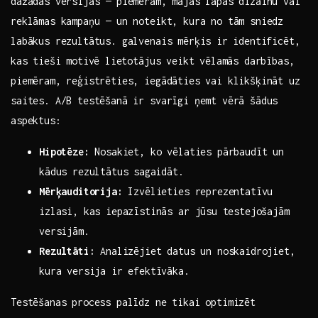
​dažādas versijas — piemēram, mājas lapas dizainu vai‍
reklāmas kampaņu — un noteikt, kura ​no tām sniedz
labākus rezultātus. galvenais ‌mērķis ir⁢ identificēt,
kas tieši ⁣motivē⁤ lietotājus veikt vēlamās darbības,
piemēram, reģistrēties, iegādāties vai klikšķināt uz
saites. A/B testēšanā ir svarīgi ņemt vērā šādus
aspektus:
Hipotēze:
Nosakiet, ko vēlaties pārbaudīt un
kādus rezultātus ⁤sagaidāt.
Mērķauditorija:
Izvēlieties reprezentatīvu
izlasi, kas iepazīstinās ar jūsu ⁢testejošajām
versijām.
Rezultāti:
Analizējiet datus un noskaidrojiet,
kura versija ir efektīvāka.
Testēšanas process palīdz ne tikai optimizēt