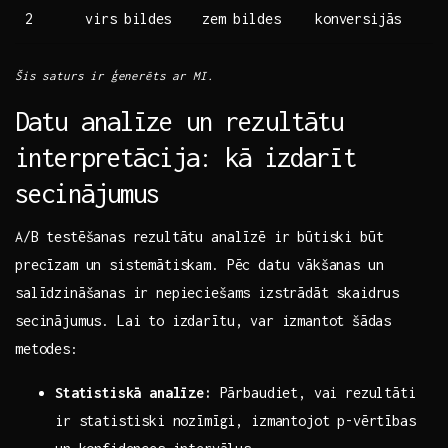
2
virs bildes
zem bildes
konversijās
Šis saturs ir ģenerēts ar MI.
Datu analīze un rezultātu
interpretācija: kā ⁢izdarīt
secinājumus
A/B testēšanas rezultātu analīzē ir būtiski būt
precīzam un sistemātiskam. Pēc datu vākšanas un
salīdzināšanas ir nepieciešams izstrādāt skaidrus
secinājumus.‍ Lai to izdarītu, var izmantot ⁤šādas
metodes:
Statistiskā analīze:
Pārbaudiet, vai rezultāti
ir statistiski nozīmīgi, izmantojot p-vērtības