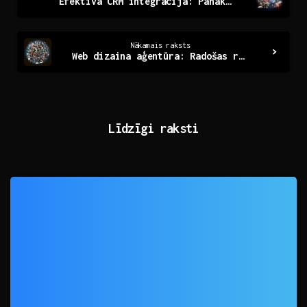
Efektīva CRM integrācija: Panākumu atslēga mūsdienu uzņēmumos
Reading
Nākamais raksts
Web dizaina aģentūra: Radošas risinājumi Jūsu biznesam
Līdzīgi raksti
0