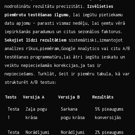
nodrošinātu rezultātu precizitāti.
Izvēlieties
piemērotu testēšanas ilgumu
, lai iegūtu pietiekamu
datu apjomu – parasti vismaz nedēļu, lai ņemtu vērā
iepirkšanās ‍paradumus un citus sezonālos faktorus. ⁤
Sekojiet līdzi rezultātiem
sistemātiski,izmantojot
analīzes rīkus,piemēram,Google Analytics vai citu A/B
testēšanas programmatūru,lai ātri iegūtu ieskatu⁤ un
veiktu nepieciešamās ‌korekcijas,ja ‌tas ⁣ir
nepieciešams. Turklāt, šeit ir piemēru tabula, kā var
strukturēt A/B testus:
Tests
Versija A
Versija B
Rezultāts
Testa
Zaļa pogu
Sarkana
5% pieaugums
1
krāsa
pogu krāsa
konversijās
Testa
Norādījumi
Norādījumi
2% pieaugums