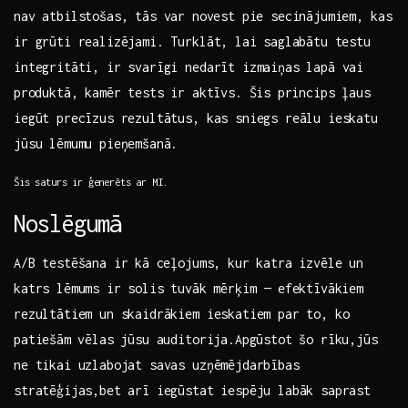
nav atbilstošas, tās ‍var⁣ novest pie secinājumiem, kas
ir grūti realizējami. Turklāt, ⁣lai saglabātu testu
integritāti, ir svarīgi nedarīt izmaiņas lapā vai
⁢produktā, kamēr tests ir aktīvs. Šis ⁤princips ļaus
iegūt precīzus rezultātus, kas sniegs reālu ieskatu
jūsu lēmumu pieņemšanā.
Šis saturs ir ģenerēts ar MI.
Noslēgumā
A/B testēšana ir ⁤kā ceļojums, kur katra‍ izvēle un
katrs lēmums ⁢ir solis tuvāk mērķim — efektīvākiem
rezultātiem un skaidrākiem ieskatiem par to, ko
patiešām⁣ vēlas jūsu auditorija.Apgūstot šo rīku,jūs
ne ‍tikai uzlabojat savas uzņēmējdarbības‍
stratēģijas,bet arī iegūstat iespēju labāk saprast