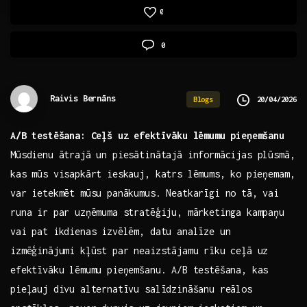
0
0
Raivis Bernāns
20/04/2026
Blogs
A/B testēšana: Ceļš uz efektīvāku lēmumu pieņemšanu
Mūsdienu ātrajā un piesātinātajā informācijas plūsmā,
kas mūs visapkārt ieskauj,‍ katrs lēmums, ⁢ko ​pieņemam,
var ietekmēt mūsu panākumus. Neatkarīgi no tā, vai
runa‌ ir par uzņēmuma stratēģiju, mārketinga kampaņu ​
vai pat ikdienas izvēlēm, datu analīze un
izmēģinājumi kļūst par neaizstājamu rīku ceļā uz
efektīvāku lēmumu pieņemšanu. A/B testēšana, kas
pieļauj​ divu alternatīvu salīdzināšanu reālos