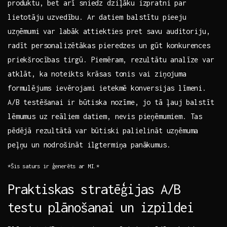
produktu, bet arī​ sniedz dziļāku izpratni‌ par
lietotāju uzvedību. Ar datiem balstītu pieeju
⁣uzņēmumi⁣ var labāk attiekties ⁢pret savu auditoriju,
radīt personalizētākas ‌pieredzes un gūt konkurences
priekšrocības ‌tirgū. ​Piemēram, rezultātu analīze ⁢var
atklāt, ka noteikts krāsas tonis vai ‌ziņojuma
formulējums ievērojami ietekmē konversijas līmeni.
A/B testēšanai⁣ ir ⁣būtiska nozīme, jo tā ļauj balstīt‌
lēmumus uz reāliem datiem, nevis pieņēmumiem. Tas
pēdējā rezultātā var būtiski palielināt uzņēmuma
peļņu un​ nodrošināt ilgtermiņa panākumus.
*Šis saturs ir‌ ģenerēts ar MI.*
Praktiskas stratēģijas A/B
testu plānošanai ⁢un izpildei