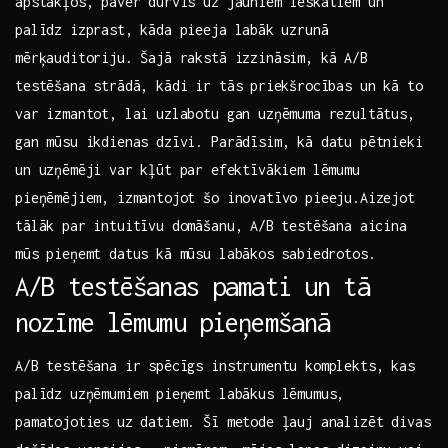
apstākļos, paver durvis uz jauniem ieskatiem un
palīdz izprast, kāda pieeja labāk⁣ uzrunā
mērķauditoriju. Šajā rakstā izzināsim, kā A/B
testēšana strādā, kādi ir tās ⁤priekšrocības un ⁢kā to
var izmantot, lai uzlabotu gan uzņēmuma ‌rezultātus,
gan mūsu ‌ikdienas‍ dzīvi. Parādīsim, kā datu pētnieki
un uzņēmēji var kļūt​ par ⁤efektīvākiem lēmumu
pieņēmējiem, izmantojot šo inovatīvo pieeju.Aizejot
tālāk par intuitīvu domāšanu, ⁢A/B testēšana aicina⁤
mūs pieņemt datus kā mūsu​ labākos ⁢sabiedrotos.
A/B testēšanas pamati un tā
nozīme lēmumu pieņemšanā
A/B testēšana ir spēcīgs instrumentu komplekts, kas
palīdz uzņēmumiem pieņemt labākus lēmumus,
pamatojoties uz datiem. Šī metode ļauj analizēt divas