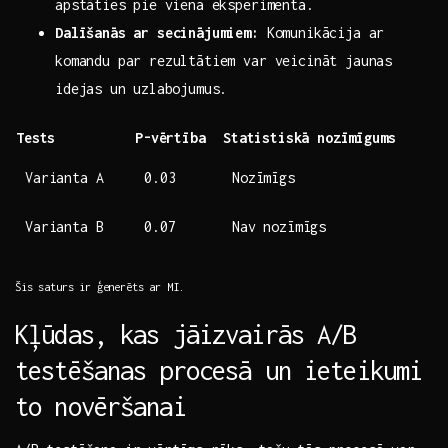
apstāties ⁣pie viena eksperimenta.
Dalīšanās ar secinājumiem:
Komunikācija ar
komandu par rezultātiem var veicināt jaunas
‌idejas ⁣un uzlabojumus.
Tests
P-vērtība
Statistiskā ‌nozīmīgums
Varianta A
0.03
Nozīmīgs
Varianta B
0.07
Nav nozīmīgs
Šis saturs ir ģenerēts ar MI.
Kļūdas, kas jāizvairās A/B
testēšanas procesā un ieteikumi
to novēršanai