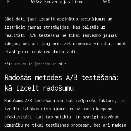
B
55%s> konversijas likme
50%
Šādi dati‍ ļauj ‌izdarīt apzinātus secinājumus un
izstrādāt jaunas stratēģijas, kas balstās uz
⁢realitāti. A/B testēšana ne​ tikai iedvesmo ‍jaunas
idejas, bet arī ļauj precizēt uzņēmuma virzību, radot
elastīgu un reaktīvu​ darba vidi.
*Šis saturs ir‌ ģenerēts ar MI.*
Radošās metodes A/B testēšanā:
‍kā izcelt radošumu
Radošums A/B‍ testēšanā var būt ⁤izšķirošs faktors, lai
izceltu‌ labākos risinājumus un‍ uzlabotu kampaņu
efektivitāti. Lai tas notiktu, ir svarīgi pievērst
uzmanību ne tikai testēšanas procesam, bet arī⁤
radošo