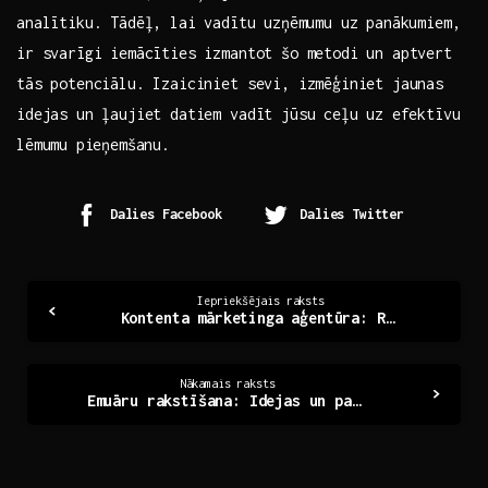
analītiku. Tādēļ,​ lai ⁤vadītu uzņēmumu uz panākumiem,
ir svarīgi iemācīties izmantot šo metodi un aptvert‍
tās potenciālu. Izaiciniet sevi, izmēģiniet jaunas
idejas un ļaujiet datiem vadīt jūsu ceļu uz⁤ efektīvu
lēmumu ⁣pieņemšanu.
Dalies Facebook
Dalies Twitter
Continue
Iepriekšējais raksts
Kontenta mārketinga aģentūra: Radoši risinājumi panākumiem
Reading
Nākamais raksts
Emuāru rakstīšana: Idejas un padomi ikdienas iedvesmai