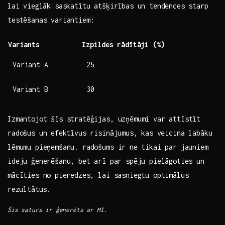
lai ⁢vieglāk saskatītu atšķirības‌ un tendences starp​
testēšanas variantiem:
Variants
Izpildes⁤ rādītāji (%)
Variant A
25
Variant B
30
Izmantojot šīs stratēģijas, uzņēmumi var attīstīt
radošus un ⁣efektīvus risinājumus, ‍kas ⁤veicina labāku
lēmumu pieņemšanu. radošums ​ir ne ⁢tikai par jauniem
ideju ‌ģenerēšanu, bet arī⁢ par spēju pielāgoties un
mācīties no ⁣pieredzes,​ lai sasniegtu ‌optimālus
⁢rezultātus.
Šis saturs ir ģenerēts​ ar MI.