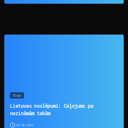
0
Blogs
Lietuvas noslēpumi: Ceļojums pa
nezināmām takām
08/08/2026