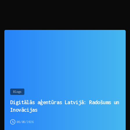
0
Blogs
Digitālās aģentūras Latvijā: Radošums un
Inovācijas
08/08/2026