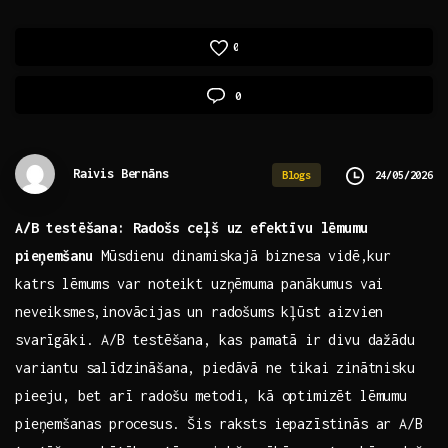
0
0
Raivis Bernāns
24/05/2026
Blogs
A/B testēšana: Radošs⁢ ceļš uz‍ efektīvu​ lēmumu
⁤pieņemšanu
Mūsdienu dinamiskajā ⁢biznesa vidē,kur
katrs ​lēmums var⁣ noteikt uzņēmuma panākumus ‌vai‌
neveiksmes,inovācijas ⁣un radošums kļūst aizvien​
svarīgāki. A/B⁢ testēšana, kas pamatā‍ ir divu dažādu
variantu salīdzināšana, ‌piedāvā ⁤ne tikai zinātnisku
pieeju, bet‌ arī radošu metodi, kā optimizēt lēmumu
pieņemšanas procesus. Šis raksts iepazīstinās ar A/B