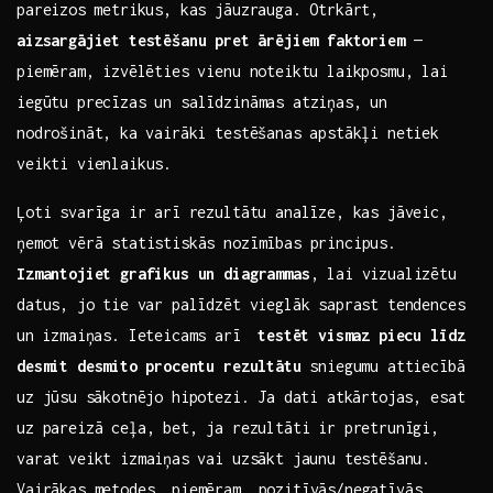
pareizos⁤ metrikus, ​kas jāuzrauga. Otrkārt,
aizsargājiet testēšanu⁢ pret ārējiem faktoriem
—⁤
piemēram, ⁢izvēlēties vienu noteiktu laikposmu, lai
iegūtu precīzas un salīdzināmas atziņas, un
nodrošināt, ⁣ka vairāki testēšanas apstākļi netiek
veikti vienlaikus.
Ļoti svarīga ‍ir arī⁣ rezultātu analīze, kas jāveic,
ņemot vērā statistiskās nozīmības principus.
Izmantojiet grafikus un​ diagrammas
, lai vizualizētu
datus, jo ​tie ⁣var​ palīdzēt vieglāk saprast‌ tendences
un ⁢izmaiņas. Ieteicams arī ⁤
testēt‌ vismaz piecu līdz
desmit‌ desmito ⁤procentu rezultātu
sniegumu attiecībā
uz jūsu ⁤sākotnējo hipotezi.⁣ Ja dati atkārtojas, esat
uz pareizā‍ ceļa, ⁣bet, ja ​rezultāti ir pretrunīgi,⁤
varat veikt izmaiņas ⁤vai uzsākt jaunu testēšanu.
Vairākas metodes, piemēram, pozitīvās/negatīvās