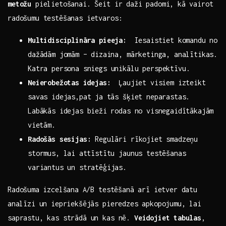
metožu
pielietošanai. Šeit ‍ir daži padomi,⁣ kā vairot
radošumu testēšanas ietvaros:
Multidisciplināra ​pieeja:
⁢ Iesaistiet komandu no
dažādām jomām⁢ – dizaina, mārketinga, analītikas.
Katra persona sniegs​ unikālu perspektīvu.
Neierobežotas ⁤idejas:
‌ Ļaujiet visiem izteikt
savas idejas,pat⁣ ja tās šķiet ‌neparastas.
Labākās idejas bieži⁣ rodas no visnegaidītākajām
⁤vietām.
Radošās sesijas:
Regulāri rīkojiet smadzeņu⁣
stormus, lai⁢ attīstītu jaunus ‌testēšanas
variantus un stratēģijas.
Radošuma⁤ izcelšana ⁤A/B testēšanā arī ietver datu
⁢analīzi un iepriekšējās pieredzes apkopojumu, lai ​
saprastu,​ kas strādā un kas‌ nē.‌
Veidojiet ⁣tabulas
,