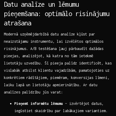
Datu analīze un lēmumu
pieņemšana: optimālo ​risinājumu
atrašana
Modernā uzņēmējdarbībā ‍datu⁤ analīze⁢ kļūst⁣ par
neaizstājamu instrumentu, lai izvēlētos optimālos
risinājumus. A/B testēšana ļauj pārbaudīt dažādas
pieejas, analizējot, kā katra no tām ietekmē⁤
lietotāju uzvedību. Šī pieeja palīdz identificēt, kas‌
vislabāk atbilst klientu vajadzībām, pamatojoties⁣ uz
konkrētiem rādītājiem, piemēram, konversijas līmeni,
‌laiku lapā un lietotāju​ apmierinātību. Ar datu
analīzes ‌palīdzību‌ jūs varat:
Pieņemt informētu‍ lēmumu
– izvērtējot ​datus,
⁣iegūstiet skaidrību par labākajiem variantiem.