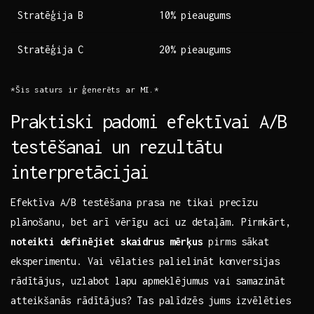
Stratēģija B
10% pieaugums
Stratēģija C
20% pieaugums
*Šis saturs⁢ ir ģenerēts ar MI.*
Praktiski padomi efektīvai‌ A/B
testēšanai ⁤un rezultātu
interpretācijai
Efektīva​ A/B testēšana prasa ne tikai‍ precīzu
plānošanu,⁤ bet arī vērīgu aci uz detaļām.‍ Pirmkārt,
noteikti definējiet skaidrus mērķus
pirms sākat
eksperimentu. Vai ⁤vēlaties palielināt konversijas
rādītājus, ‍uzlabot lapu apmeklējumus vai samazināt‌
atteikšanās rādītājus? Tas palīdzēs ‍jums izvēlēties⁣