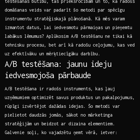
testēšanas būtību, tās priekšrocībām un to, kā radošs
‌domāšanas veids⁤ var padarīt šo metodi par​ spēcīgu
‍instrumentu stratēģiskajā plānošanā. Kā mēs ​varam
izmantot ⁣datus, lai iedvesmotu pārmaiņas un pieņemtu
labākus lēmumus? Aplūkosim A/B testēšanu ne tikai ‍kā
tehnisku procesu, bet arī kā ‌radošu ceļojumu, kas⁢ ved
uz efektīvāku un ⁤mērķtiecīgāku ‍darbību.
A/B testēšana: jaunu⁣ ideju
iedvesmojoša pārbaude
A/B​ testēšana ir radošs instruments,⁤ kas ļauj
uzņēmumiem⁤ optimizēt savus‍ produktus un pakalpojumus,
rūpīgi ​izvērtējot dažādas idejas. Šo metodi var
pielietot daudzās jomās, sākot no mārketinga
stratēģijām un beidzot ar dizaina elementiem.
Galvenie​ soļi, ko vajadzētu ņemt vērā, ietver: