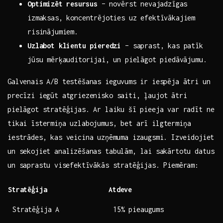
Optimizēt⁤ resursus
– novērst nevajadzīgas
izmaksas, koncentrējoties uz efektīvākajiem
risinājumiem.
Uzlabot‌ klientu pieredzi
– saprast, kas patīk
jūsu mērķauditorijai, un ⁢pielāgot piedāvājumu.
Galvenais A/B testēšanas ieguvums⁣ ir iespēja ātri un
precīzi iegūt atgriezenisko saiti, ļaujot ātri
pielāgot stratēģijas. Ar laiku šī ⁤pieeja var radīt ne
tikai īstermiņa‍ uzlabojumus, bet arī ilgtermiņa
iestrādes,​ kas veicina⁣ uzņēmuma izaugsmi.⁢ Izveidojiet
un sekojiet analizēšanas tabulām,‌ lai ⁤sakārtotu ‌datus
un saprastu ⁤visefektīvākās stratēģijas. Piemēram:
Stratēģija
Atdeve
Stratēģija A
15% pieaugums