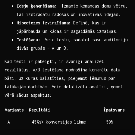
Ideju ģenerēšana:
⁢ Izmanto komandas domu vētru,‍
lai izstrādātu radošas ⁢un inovatīvas idejas.
Hipootezes izvirzīšana:
⁣Definē, kas ir
jāpārbauda‍ un kādas ir ⁣sagaidāmās izmaiņas.
Testēšana:
​ Veic‍ testu, sadalot savu auditoriju
⁤divās ⁤grupās – A⁣ un ⁣B.
Kad testi ir pabeigti, ‌ir svarīgi analizēt
rezultātus. A/B testēšana ‍nodrošina konkrētu datu
bāzi, uz ⁣kuras balstīties, pieņemot ‍lēmumus par
tālākajām ⁤darbībām.‌ Veic detalizētu analīzi, ņemot
vērā šādus aspektus:
Variants
Rezultāti
Īpatsvars
A
45%s> konversijas ⁢likme
50%