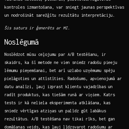
kontroles izmantošana, var sniegt ⁢jaunas perspektīvas
un nodrošināt sarežģītu rezultātu interpretāciju.
Šis ​saturs ir‍ ģenerēts ar MI.
Noslēgumā
Noslēdzot mūsu ceļojumu par A/B testēšanu,‌ ir​
skaidrs, ka šī ⁢metode ne ‍vien sniedz​ radošu pieeju‍
lēmumu pieņemšanai, bet arī uzlabo ‍uzņēmumu spēju‌
pielāgoties un attīstīties. Radošums, apvienojumā ⁢ar‌
datu analīzi,⁢ ļauj izprast klientu vajadzības un
radīt produktus, kas tiešām runā ⁣ar viņiem.​ Katrs
tests ir kā neliela‌ eksperimenta atklāšana, ⁣kas
sniedz vērtīgas atziņas un​ palīdz ‍gūt labākus
rezultātus. A/B testēšana ​nav tikai rīks, bet gan
domāšanas veids, kas ļauj ⁤līdzsvarot radošumu ar