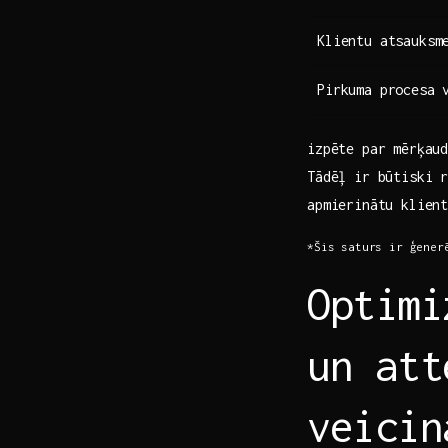
Klientu atsauksm
Pirkuma procesa 
izpēte par‍ mērķau
Tādēļ ir būtiski r
apmierinātu klien
*Šis saturs ir ģener
Optimi
un att
veicin