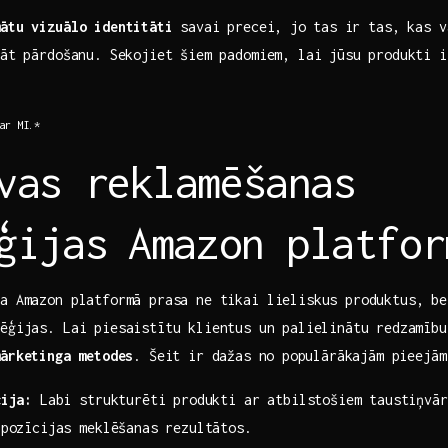
mātu vizuālo identitāti
savai⁢ precei,⁢ jo tas⁤ ir tas, kas 
ināt pārdošanu. Sekojiet šiem padomiem, lai jūsu produkti 
‌ar MI.*
vas reklamēšanas
ģijas⁤ Amazon platfor
a ‌Amazon platformā prasa ne tikai lieliskus produktus, b
tēģijas. Lai​ piesaistītu klientus ⁢un palielinātu redzamīb
ārketinga⁤ metodes
. Šeit ir dažas⁣ no ⁢populārākajām pieejām
cija:
Labi strukturēti produkti‍ ar atbilstošiem taustiņvār
 pozīcijas meklēšanas rezultātos.