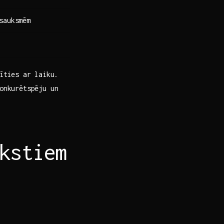
sauksmēm
īties ar‍ laiku.
konkurētspēju un
kstiem