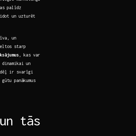
as palīdz
eidot un uzturēt
īva, un
celtos starp
aksājumus
, kas var
 dinamikai un
dēļ ir svarīgi
 gūtu panākumus
un tās