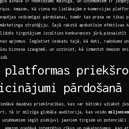
irgus ​ainava ir ‍nebeidzami mainīga, un uzņēmumiem‍ ir jāspē
rķus. Amazon, kā viena no lielākajām e-komercijas⁣ platfor
iespējas veiksmīgai pārdošanai, tomēr tas prasa ne tikai p
mārketinga stratēģiju. Šajā rakstā apskatīsim‍ efektīvas A
līdzēs tirgotājiem izcelties konkurences jūrā,piesaistīt 
anas apjomus. Iegūstiet ieskatu tajā, kā dati, radošums un
ūsu biznesa⁢ izaugsmē, un uzziniet, kā izmantot Amazon⁤ sn
eidā.
 platformas priekšro
icinājumi pārdošanā
iedāvā daudzas priekšrocības, kas var būtiski uzlabot jūsu
ārt, tā ir milzīga globāla auditorija, kas veido
miljoniem
 uzņēmumiem iegūt ​piekļuvi​ jauniem ‌tirgiem ⁤un potenciāli
, amazon piedāvā integrētus rīkus un pakalpojumus, kas‍ a