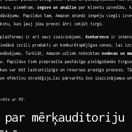
cesus, piemēram,
ieguve un analīze
⁢par klientu uzvedību, k
edāvājumu. Papildus⁤ tam, ⁣Amazon sniedz iespēju viegli izv
akstu, kas ļauj jūsu precei ātri iekļūt tirgū.
 platformai ir arī savi izaicinājumi.
Konkurence
ir intens
piedāvā izcili produkti un‍ konkurētspējīgas cenas, lai iz
piedāvājumu. Turklāt, Amazon uzliek noteiktas
nodevas ‌un m
ņu. Papildus tiek pieprasīta pastāvīga pielāgošanās tirgus
 kas var būt laikietilpīgs un resursus prasīgs process. Tā
 un efektīvu stratēģiju,lai pārvarētu šos izaicinājumus un
erēts ar MI.
 par mērķauditoriju 