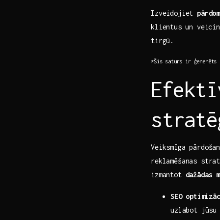
Izveidojiet
pārdo
klientus ⁢un‌ veic
tirgū.
*Šis saturs ir ģenerēts 
Efektī
stratē
Veiksmīga pārdošan
reklamēšanas‌ stra
izmantot
dažādas m
SEO ⁢optimizā
uzlabot jūsu⁢