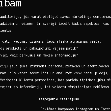
ībām
auditoriju, jūs varat pielāgot savus mārketinga centienus
jadzībām un⁢ vēlmēm. Ir svarīgi izcelt šādus aspektus, kas 
lientu:
‍ dati:
vecums, dzimums, ģeogrāfiskā atrašanās vieta.
di produkti un pakalpojumi viņiem patīk?
viņi veic pirkumus un meklē informāciju?
āciju​ ļauj jums izstrādāt personalizētākas un efektīvākas 
ram,​ jūs‌ varat sekot līdz un‍ analizēt konkurentu pieeju,⁢
.⁣ Veidojiet‍ klientu personības, kas parāda tipiskos jūsu m
antojiet šo ⁤informāciju, lai veidotu mērķtiecīgas reklāmas
Iespējamie risinājumi
Reklāmas kampaņas Instagram un Faceb