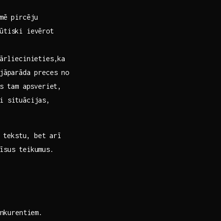
mē pircēju
būtiski ievērot
ārliecinieties,ka
 jāparāda preces no
 ​tam apsveriet,⁣
i situācijas,
 ‌tekstu, bet arī
īsus teikumus.‍
onkurentiem.