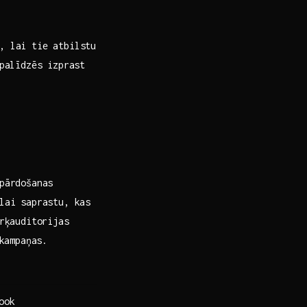
, lai ‌tie atbilstu
palīdzēs izprast⁤
pārdošanas⁤
 lai saprastu, kas
ērķauditorijas
 kampaņas.
ook