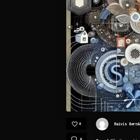
Raivis Bernā
0
0