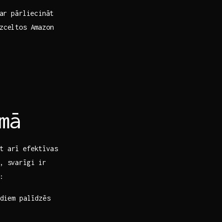
var pārliecināt
izceltos Amazon
mā
et arī efektīvas
u, svarīgi ir
:
diem palīdzēs