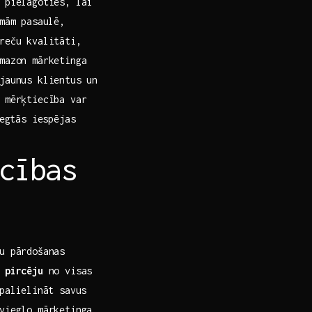
j pielāgoties, lai
mām pasaulē,
reču kvalitāti,‌
mazon mārketinga⁢
jaunus ​klientus un
 mērķtiecība var
iegtās iespējas
cības
 pārdošanas​
 pircēju
‌no visas
 palielināt savus
tvieglo mārketinga