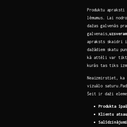
Produktu apraksti 
lēmumus. Lai nodro
dažas galvenās pr
galvenais,
uzsvera
apraksts skaidri‍ 
dažādiem ​skatu pun
kā attēli var tik
⁤kurās tas tiks iz
Neaizmirstiet,⁣ ka
vizuālo saturu.Pad
Šeit ir daži ⁢elem
Produkta īpa
Klientu atsa
Salīdzinājum