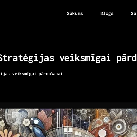
Sākums
Blogs
Sa
Stratégijas
veiksmīgai
pārd
gijas veiksmīgai pārdošanai