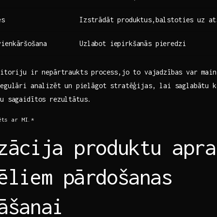
es
Izstrādāt produktus,balstoties uz at
vienkāršošana
Uzlabot iepirkšanās‌ pieredzi
ditoriju ir nepārtraukts process,jo⁣ to vajadzības ⁤var main
egulāri analizēt ⁤un pielāgot​ stratēģijas, lai saglabātu 
tu sagaidītos rezultātus.
ēts ar MI.*
zācija produktu apra
ēliem pārdošanas
āšanai