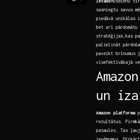
Ievads
​ Mūsdienu t
sasniegtu savus mē
piedāvā​ unikālas 
bet arī pārdomātu 
stratēģijas,kas pa
palielināt pārdoš
paveikt brīnumus j
visefektīvākajā v
Amazon
un iza
Amazon platforma
p
rezultātus. Pirmk
pasaules. Tas ļauj
ieņēmumus. Otrkārt