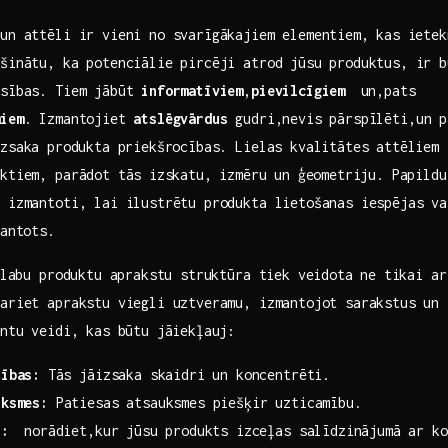
un attēli ir vieni no svarīgākajiem elementiem, kas ⁣ietek
šinātu, ka potenciālie pircēji atrod‌ jūsu produktus, ir 
asības. Tiem jābūt
informatīviem
,
pievilcīgiem
⁤ un,pats⁣
miem
. Izmantojiet
atslēgvārdus
gudri,nevis pārspīlēti,un⁢ p
izsaka ⁢produkta priekšrocības. Lielas kvalitātes attēliem
ktiem, parādot tās ⁤izskatu, izmēru⁣ un‌ ģeometriju. Papildus
t izmantoti, lai ilustrētu produkta lietošanas iespējas va
mantots.
⁤ labu produktu aprakstu struktūra tiek veidota ne⁢ tikai ar
ariet aprakstu viegli uztveramu, izmantojot sarakstus un 
entu veidi, kas būtu jāiekļauj:
šības:
⁢Tās jāizsaka skaidri un koncentrēti.
uksmes:
Patiesas atsauksmes piešķir‍ uzticamību.
i:
⁣ norādiet,kur jūsu produkts izceļas salīdzinājumā ar‌ k