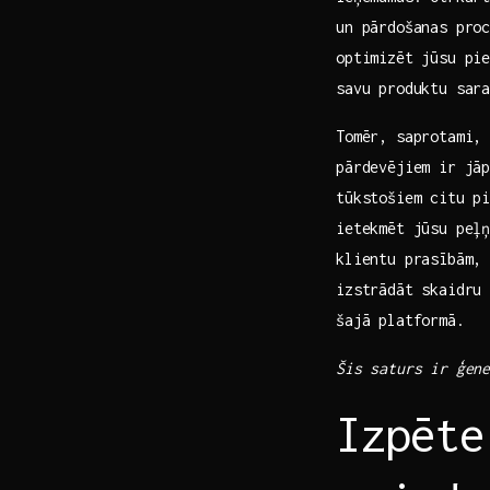
un pārdošanas pro
‍optimizēt jūsu pi
savu produktu sar
Tomēr, saprotami,
pārdevējiem‌ ir jā
‌tūkstošiem citu 
ietekmēt jūsu peļ
klientu prasībām,
izstrādāt skaidru
šajā platformā.
Šis saturs ir ģen
Izpēte