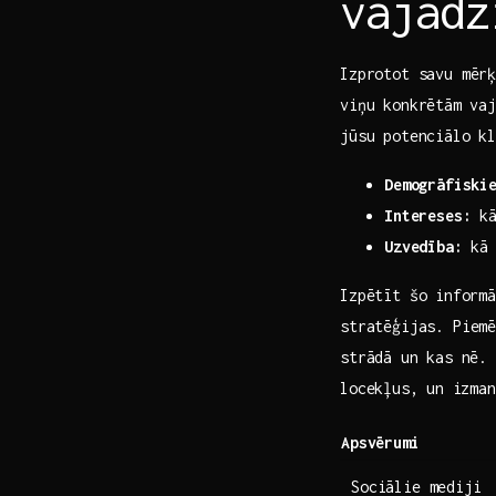
vajadz
Izprotot savu mērķ
viņu konkrētām⁢ va
jūsu potenciālo k
Demogrāfiskie
Intereses:
kā
Uzvedība:
kā 
Izpētīt šo ⁢inform
stratēģijas. Piemē
strādā un⁣ kas ‌nē
locekļus,⁢ un ⁢izm
Apsvērumi
Sociālie mediji