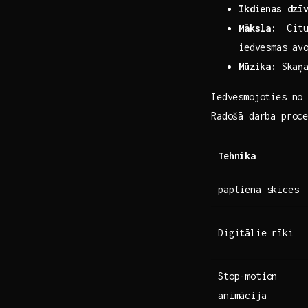
Ikdienas dzī
Māksla:
⁣ Citu
iedvesmas av
Mūzika:
Skaņa
Iedvesmojoties no 
Radošā darba proc
Tehnika
paptiena skices
Digitālie rīki
Stop-motion
animācija