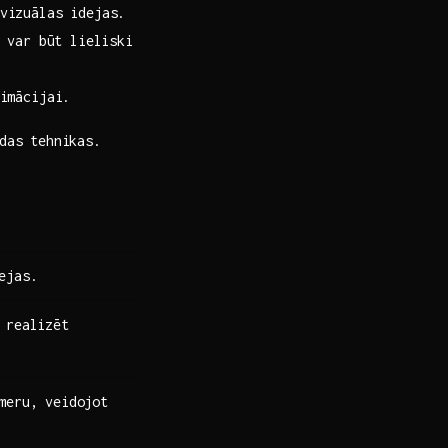
vizuālas idejas.
var ‍būt lieliski⁣
imācijai.
ādas tehnikas.
ejas.
 realizēt
meru, veidojot