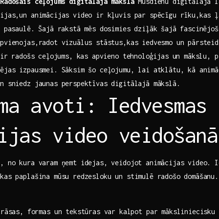
 Radošais ceļojums digitālajā mākslā
Mūsdienu digitālajā l
sijas,un animācijas video ir kļuvis par spēcīgu rīku,kas ļ
 ⁢pasaulē. Šajā rakstā mēs dosimies dziļāk šajā fascinējoš
apvienojas,radot vizuālus stāstus,kas iedvesmo un pārsteid
 ir ⁣radošs ceļojums, kas apvieno tehnoloģijas un mākslu, ⁢
ējas izpausmei. ‍Sāksim šo ceļojumu, lai atklātu, kā anim
n sniedz ‍jaunas perspektīvas digitālajā mākslā.
ma avoti: Iedvesmas 
ijas video veidošanā
s, no kura varam ņemt idejas, veidojot animācijas video. I
 kas paplašina mūsu redzesloku un stimulē radošo domāšanu.
rāsas, formas un tekstūras var kalpot par māksliniecisku 