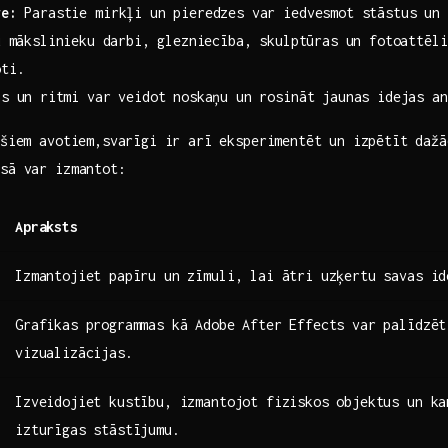
ve:
Parastie mirkļi un pieredzes var iedvesmot stāstus un 
 mākslinieku⁤ darbi, glezniecība, skulptūras un fotoattēli 
oti.
s un ⁢ritmi var veidot noskaņu un rosināt jaunas idejas an
⁢šiem​ avotiem,svarīgi ir arī eksperimentēt un izpētīt daž
esā var izmantot:
Apraksts
Izmantojiet papīru un zīmuli, lai ātri uzķertu savas id
Grafikas programmas kā Adobe After Effects var palīdzēt
vizualizācijas.
Izveidojiet kustību, izmantojot fiziskos objektus un ka
izturīgas stāstījumu.