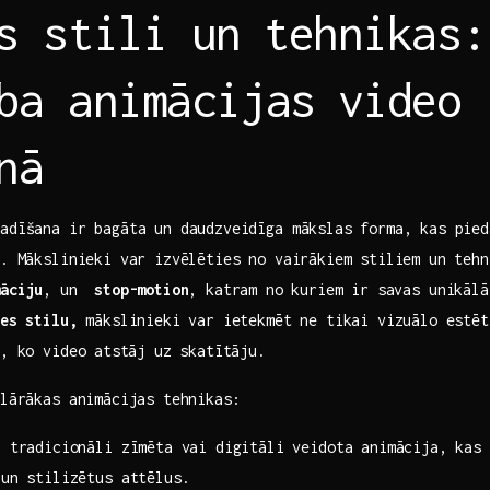
s stili un ⁤tehnikas:
ba animācijas ⁣video
nā
radīšana ir bagāta un daudzveidīga mākslas forma, kas pied
ei. Mākslinieki var izvēlēties no vairākiem stiliem un teh
māciju
, un ⁣
stop-motion
, ⁢katram no kuriem ir savas unikāl
es stilu,
‌mākslinieki var ietekmēt ne tikai vizuālo estēt
i, ko video⁤ atstāj uz skatītāju.
lārākas animācijas tehnikas: ⁢ ⁣
:
tradicionāli zīmēta vai digitāli‌ veidota animācija, kas 
un stilizētus ‍attēlus.