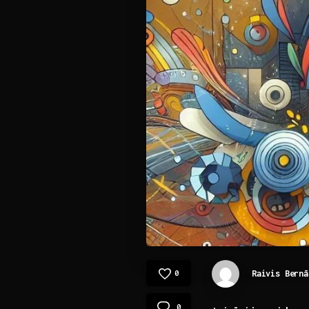
Raivis Bernā
0
0