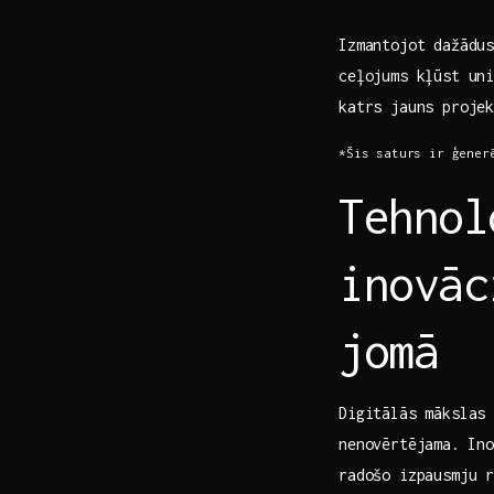
Izmantojot dažādus
ceļojums kļūst un
katrs jauns projek
*Šis saturs ir ģener
Tehnol
inovāc
jomā
Digitālās mākslas 
nenovērtējama.⁢ I
radošo izpausmju ⁣