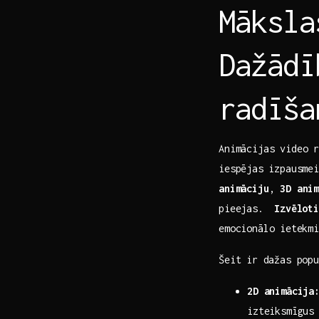
Māksla
Dažādī
radīša
Animācijas video 
iespējas ⁤izpausm
animāciju
,
3D ani
pieejas. ⁣
Izvēloti
emocionālo ⁣ietekm
Šeit ir ⁣dažas popu
2D animācija
izteiksmīgus 