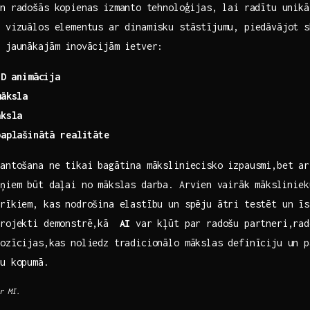
n radošās​ kopienas izmanto ⁣tehnoloģijas, ​lai radītu unik
o vizuālos elementus ar dinamisku stāstījumu, piedāvājot s
o jaunākajām inovācijām ietver:
3D​ animācija
māksla
āksla
paplašinātā realitāte
mantošana ne tikai bagātina māksliniecisko izpausmi,bet ar
ņiem būt daļai no mākslas darba. Arvien ⁤vairāk⁢ mākslinieku
rīkiem, kas nodrošina elastību ​un spēju ātri testēt un ī
projekti demonstrē,kā ‌
AI
var kļūt‍ par radošu partneri,rad
pozīcijas,kas noliedz tradicionālo mākslas definīciju un p
lu kopumā.
r MI.