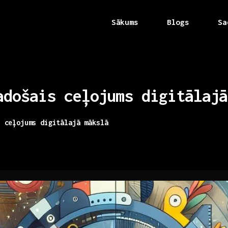
Sākums
Blogs
Sa
adošais
ceļojums
digitālajā
s ceļojums digitālajā mākslā