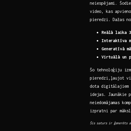
neiespējami. Šodie
video, kas apvien
pieredzi. Dažas n
Reālā ⁤laika 
Interaktīva 
Generatīvā m
Virtuālā un 
Šo tehnoloģiju iz
pieredzi,ļaujot vi
dota digitālajiem 
idejas. Jaunākie 
neiedomājamas kom
izpratni par māks
Šis saturs ir ģenerēts a