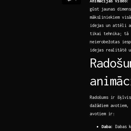
Animācijas video:
gūst jaunas dimen
māksliniekiem visā
idejas un attēli 
tikai⁤ tehnika; tā
neierobežotas iesp
idejas realitātē u
Radošu
animāc
Radošums ir šķīvi
dažādiem avotiem,
avotiem ⁣ir:
Daba:
Dabas k