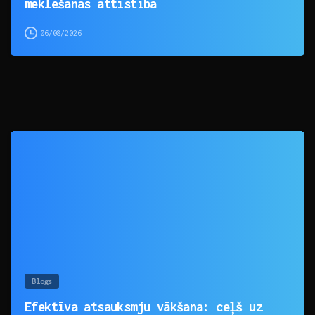
meklēšanas attīstība
06/08/2026
0
Blogs
Efektīva atsauksmju vākšana: ceļš uz