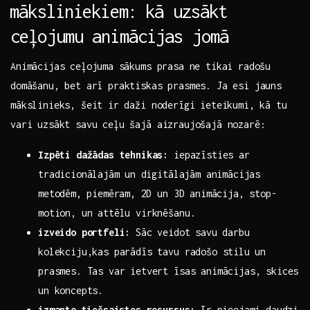
⁣māksliniekiem:⁤ kā uzsākt
ceļojumu animācijas jomā
Animācijas ceļojuma⁤ sākums prasa ne ‍tikai radošu
domāšanu, bet arī praktiskas prasmes. Ja esi jauns
mākslinieks, ‌šeit ⁢ir daži noderīgi ieteikumi, ‍kā tu
vari uzsākt savu ceļu šajā aizraujošajā nozarē:
Izpēti dažādas tehnikas:
iepazīsties⁢ ar
tradicionālajām ⁤un⁣ digitālajām animācijas
metodēm, ⁢piemēram,⁢ 2D un 3D animācija, stop-
motion, un attēlu virknēšanu.
izveido portfeli:
Sāc⁤ veidot savu darbu
kolekciju,kas parādīs tavu radošo stilu⁤ un
prasmes. Tas var ietvert ‍īsas animācijas, skices⁤
un koncepts.
izmanto ⁢tiešsaistes resursus:
Ir pieejami daudzi