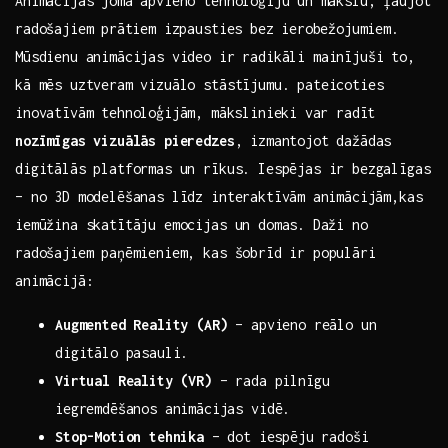
Animācijas joma‍ apvieno tehnoloģiju un⁢ mākslu, ļaujot
radošajiem ⁢prātiem izpausties bez ⁤ierobežojumiem.⁢
Mūsdienu animācijas video ir radikāli mainījuši ‌to,
kā mēs uztveram vizuālo stāstījumu. pateicoties
inovatīvām tehnoloģijām, ⁢mākslinieki ⁤var radīt
nozīmīgas vizuālās ‍pieredzes
,‌ izmantojot dažādas
digitālās platformas un ​rīkus. Iespējas ir bezgalīgas
– no 3D modelēšanas līdz interaktīvām ⁢animācijām,kas
iemūžina skatītāju emocijas un domas. ⁤Daži no
radošajiem paņēmieniem, kas šobrīd ir populāri
animācijā:
Augmented Reality (AR)
– ‍apvieno reālo un
digitālo pasauli.
Virtual Reality (VR)
– rada ‌pilnīgu
iegremdēšanos animācijas vidē.
Stop-Motion tehnika
– dot ⁢iespēju radoši