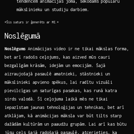
tendencēm animācijas jomā, sekodams populāru‍
mākslinieku un ‍studiju darbiem.
*Šis saturs ir ģenerēts‍ ar MI.*
Noslēgumā
Noslēgums
Animācijas‍ video ir ne tikai mākslas forma,
bet⁤ arī‌ radošs⁤ ceļojums, kas aizved‍ mūs cauri
bezgalīgām krāsām, ​idejām un emocijām. Šajā
aizraujošajā pasaulē amatnieki,⁤ stāstnieki un
mākslinieki apvieno⁤ spēkus, lai ‌radītu vizuāli
pievilcīgas un saturīgas⁣ pasakas, kas runā ​katra
sirds valodā.‍ Šī ceļojuma laikā mēs ne tikai
iepazīstam jaunas tehnoloģijas ‌un tehnikas, bet arī⁤
atklājam, kā animācijas māksla var būt tilts starp
dažādām kultūrām​ un paaudžu grupām. Lai arī kas būtu
‌jūsu ceļs šajā radošajā pasaulē, atcerieties, ka