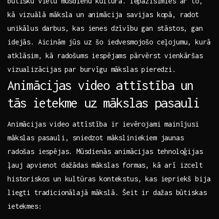
būtisku vietu mūsdienu⁣ kultūrā. Iepazīsimies ‍ar to,
kā vizuālā māksla un animācija savijas kopā, radot​
unikālus darbus, kas ienes dzīvību gan⁢ stāstos, gan
idejās. Aicinām jūs uz šo iedvesmojošo ceļojumu, kurā
atklāsim, kā radošums iespējams pārvērst​ vienkāršas⁣
vizualizācijas ⁢par burvīgu mākslas pieredzi.
Animācijas⁤ video attīstība un‍
tās ⁤ietekme uz mākslas pasauli
Animācijas video ‍attīstība ir⁢ ievērojami mainījusi⁢
mākslas pasauli, sniedzot māksliniekiem jaunas
radošas iespējas. ⁤Mūsdienās animācijas tehnoloģijas
ļauj apvienot dažādas‍ mākslas formas, kā arī‌ izcelt⁤
historiskos un‌ kultūras kontekstus, kas iepriekš bija
liegti tradicionālajā mākslā. Šeit ‌ir⁤ dažas ⁤būtiskas
ietekmes: