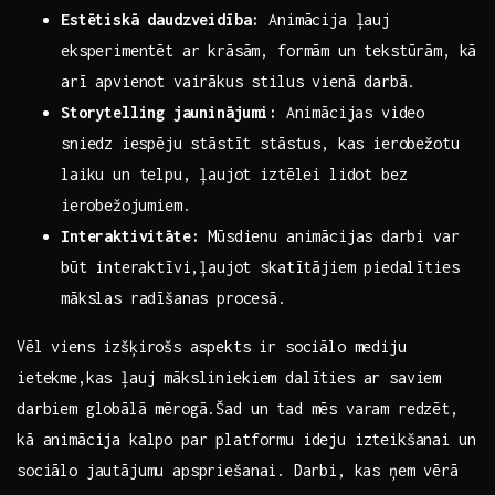
Estētiskā daudzveidība:
Animācija ļauj
eksperimentēt ar krāsām, formām un tekstūrām, kā
arī apvienot vairākus⁤ stilus vienā darbā.
Storytelling ⁤jauninājumi:
Animācijas video
sniedz⁢ iespēju stāstīt stāstus, kas ierobežotu
laiku un telpu,⁣ ļaujot ‌iztēlei lidot bez
⁢ierobežojumiem.
Interaktivitāte:
Mūsdienu animācijas⁣ darbi var
būt ⁣interaktīvi,ļaujot‍ skatītājiem piedalīties
mākslas radīšanas procesā.
Vēl ​viens izšķirošs⁣ aspekts ir sociālo mediju
ietekme,kas ļauj māksliniekiem dalīties ar saviem
darbiem globālā mērogā.Šad un tad mēs varam redzēt,
kā animācija kalpo par‍ platformu ​ideju izteikšanai un
sociālo jautājumu apspriešanai.⁢ Darbi, kas ņem vērā