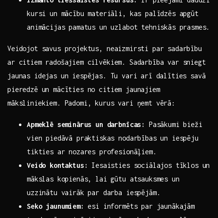
kursi ‍un mācību materiāli,‍ kas palīdzēs apgūt
animācijas pamatus un‍ uzlabot tehniskās ​prasmes.
Veidojot ​savus projektus, ‍neaizmirsti par sadarbību
ar ​citiem radošajiem cilvēkiem. Sadarbība var sniegt
jaunas idejas un‍ iespējas.⁣ Tu‌ vari arī dalīties⁤ savā
pieredzē un mācīties no citiem jaunajiem
māksliniekiem. Padomi, kurus vari ņemt vērā:
Apmeklē seminārus un darbnīcas:
Pasākumi bieži
vien‌ piedāvā praktiskas nodarbības un iespēju‍
tikties ar nozares profesionāļiem.
Veido kontaktus:
Iesaisties sociālajos ​tīklos un
mākslas kopienās, lai gūtu atsauksmes ⁣un
uzzinātu vairāk‌ par darba iespējām.
Seko jaunumiem:
esi informēts par jaunākajām