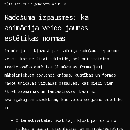
*Šis saturs​ ir‌ ģenerēts ar MI.*
Radošuma izpausmes: kā
animācija ⁢veido jaunas
estētikas normas
Animācija ir kļuvusi par spēcīgu radošuma izpausmes
‌veidu, kas ne tikai izklaidē, bet arī izaicina
tradicionālo estētiku.Šī ‌mākslas forma ļauj
māksliniekiem apvienot krāsas, kustības un‌ formas,
radot⁢ unikālas vizuālās pasaules,⁣ kas bieži vien
šķiet⁣ sapņainas un ⁢fantastiskas. Daži no
svarīgākajiem aspektiem, kas veido šo ​jauno estētiku,
ir:
Interaktivitāte:
Skatītāji⁢ kļūst par ‍daļu no
radošā procesa, piedaloties ‍un ⁣mijiedarbojoties