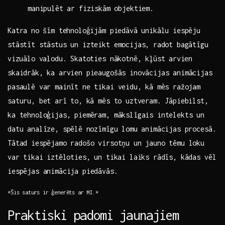
manipulēt ar fiziskām objektiem.
Katra no⁤ šīm​ tehnoloģijām piedāvā unikālu iespēju
stāstīt stāstus un‍ izteikt emocijas,⁣ radot bagātīgu
⁣vizuālo valodu. Skatoties nākotnē,​ kļūst⁤ arvien
skaidrāk, ka arvien pieaugošās inovācijas animācijas
pasaulē var‍ mainīt ne‍ tikai veidu, kā ⁣mēs​ ražojam
saturu, bet‌ arī to,⁣ kā mēs to uztveram. Jāpiebilst,
ka tehnoloģijas, piemēram, mākslīgais intelekts‌ un
datu analīze, spēlē ⁣nozīmīgu‌ lomu animācijas procesā.
​Tātad iespējamo radošo virsotņu un jauno tēmu ‍loku
var ⁤tikai iztēloties, un tikai laiks rādīs, kādas vēl
iespējas animācija ‍piedāvās.
*Šis saturs ir⁤ ģenerēts ⁤ar MI.*
Praktiski ​padomi jaunajiem