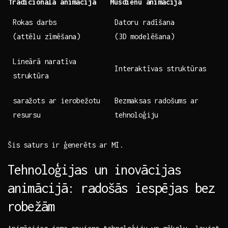
Tradicionālā animācija
Mūsdienu animācija
Rokas ‌darbs
Datoru radīšana
(attēlu⁤ zīmēšana)
(3D modelēšana)
Lineārā ⁢naratīva⁤
Interaktīvas struktūras
struktūra
saražots‍ ar ⁢ierobežotu
Bezmaksas radošums ar
resursu
tehnoloģiju
Šis saturs ir ģenerēts ar MI.
Tehnoloģijas⁢ un inovācijas⁢
animācijā: radošās‍ iespējas bez⁣
robežām