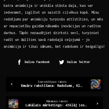
katra⁢ animācija ir⁢ unikāla stāsta daļa, kas var
iedvesmot, izglītot‌ un saistīt cilvēkus kopā. Mūsu
redzējums ⁢par animāciju ​turpinās attīstīties, un mēs
ar ​nepacietību ⁢gaidām ⁢nākamās⁢ inovācijas un ⁤radītos
darbus. Tāpēc nezaudējiet dzirksti sevī, turpiniet
radīt un dalīties savā radošajā ceļojumā –​ jo
animācija ir​ tikai ⁢sākums, bet radošums ir bezgalīgs!
Dalies Facebook
Dalies Twitter
Continue
Iepriekšējais raksts
Emuāru rakstīšana: Radošums, Klasifikācija un Iedvesma
Reading
Nākamais raksts
Lokālais mārketings: Atklāj iespējas savā kopienā