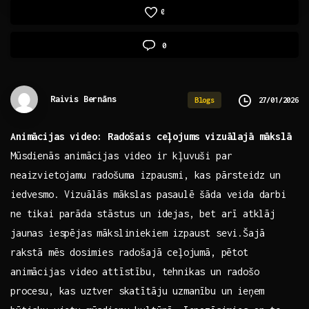
0
0
Raivis Bernāns
27/01/2026
Blogs
Animācijas video: ‌Radošais ceļojums vizuālajā mākslā
Mūsdienās animācijas video ir kļuvuši par
neaizvietojamu radošuma izpausmi, kas pārsteidz⁢ un
iedvesmo. Vizuālās mākslas pasaulē šāda veida darbi
ne tikai parāda‌ stāstus un idejas, bet arī ⁣atklāj
jaunas iespējas māksliniekiem izpaust​ sevi.Šajā
⁤rakstā mēs dosimies radošajā ceļojumā, pētot
animācijas video attīstību, tehnikas un radošo
procesu, kas uztver skatītāju uzmanību un ⁤ieņem