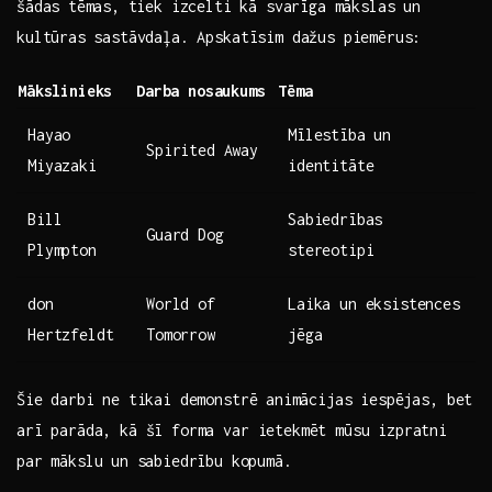
šādas⁤ tēmas,⁣ tiek izcelti ⁤kā svarīga mākslas un
kultūras ⁤sastāvdaļa. ​Apskatīsim‍ dažus piemērus:
Mākslinieks
Darba nosaukums
Tēma
Hayao
Mīlestība ‌un
Spirited Away
Miyazaki
identitāte
Bill
Sabiedrības
Guard Dog
Plympton
stereotipi
don
World of
Laika un eksistences
Hertzfeldt
Tomorrow
jēga
Šie⁢ darbi ne tikai demonstrē⁣ animācijas iespējas, bet
​arī parāda, kā‍ šī forma var ietekmēt mūsu izpratni
par mākslu⁢ un‍ sabiedrību⁢ kopumā.