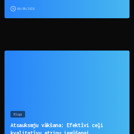
06/08/2026
0
Blogs
Atsauksmju vākšana: Efektīvi ceļi
kvalitatīvu atziņu iegūšanai