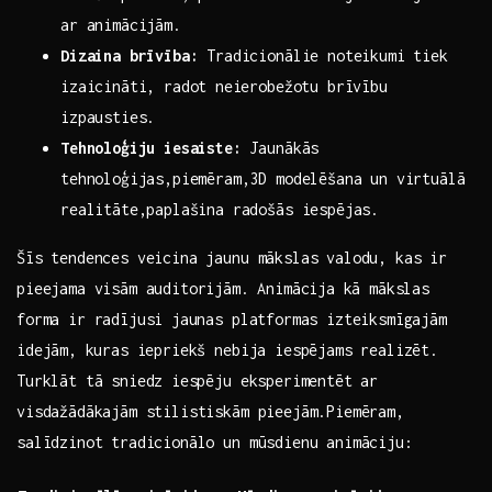
‍ar animācijām.
Dizaina brīvība:
Tradicionālie noteikumi ⁣tiek ​
izaicināti, radot ⁢neierobežotu brīvību
izpausties.
Tehnoloģiju iesaiste:
Jaunākās
tehnoloģijas,piemēram,3D modelēšana un virtuālā
realitāte,paplašina radošās iespējas.
Šīs tendences veicina jaunu mākslas valodu, kas ir
pieejama visām auditorijām. ⁢Animācija⁣ kā mākslas
forma ir radījusi⁣ jaunas platformas​ izteiksmīgajām
idejām,⁢ kuras iepriekš nebija iespējams realizēt.
Turklāt tā sniedz⁤ iespēju eksperimentēt ‌ar​
visdažādākajām‌ stilistiskām‍ pieejām.Piemēram,
salīdzinot tradicionālo un mūsdienu animāciju: