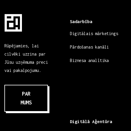
Sadarbība
Digitālais mārketings
Rūpējamies, lai
Pārdošanas kanāli
cilvēki uzzina par
Biznesa analītika
Jūsu uzņēmuma preci
vai pakalpojumu.
PAR
MUMS
Digitālā Aģentūra