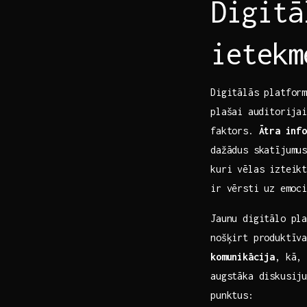
Digitā
ietekm
Digitālās platform
plašai⁣ auditorija
faktors.
Ātra⁢ inf
dažādus skatījumus
kuri vēlas izteikt
ir vērsti ⁤uz emoc
Jaunu digitālo pl
nošķirt produktīva
komunikācija
, kā,‍
augstāka‍ diskusiju
punktus: