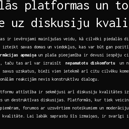
lās platformas ⁣un to⁣
e uz diskusiju kvali
as ir ievērojami mainījušas veidu, kā cilvēki piedalās​ d
i izteikt savas domas un​ viedokļus, kas ‍var būt‍ gan​ pozit
ormācijas apmaiņa
⁣un plaša pieejamība ir devusi iespēju ci
, taču tas arī var ​izraisīt ⁣
nepamatotu diskomfortu
⁤ un n
 savus uzskatus, bieži vien ietekmē ​arī citu cilvēku ‍kome
ionālām ‍reakcijām nevis ⁤konstruktīvu dialogu.
atformu attīstība ir sekmējusi arī diskusiju kvalitātes iz
s un destruktīvas‌ diskusijas. Platformās, kur tiek ⁤veici
 piemēram, forumos ar‌ uzsvērtiem ​noteikumiem​ un moderācij
 kvalitāte. Lai labāk saprastu ​šīs ⁢izmaiņas, ir svarīgi ​i