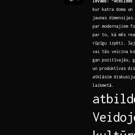
Ievads: “Atbildes⁢
kur katra doma un 
jaunas⁢ dimensijas
par ⁣modernajiem f
par to, kā mēs‌ re
rūpīgu izpēti.‍ Ša
vai tās veicina k
‍gan pozitīvajās, 
un⁢ produktīvas ‍di
⁢atklāsim ⁢diskusi
laikmetā.
atbild
Veidoj