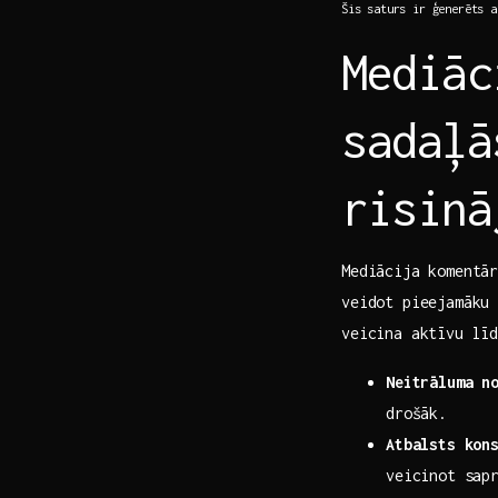
Šis ⁢saturs​ ir ģenerēts 
Mediāc
sadaļā
risinā
Mediācija komentār
veidot‍ pieejamāku
veicina aktīvu līd
Neitrāluma n
drošāk.
Atbalsts kon
veicinot sap