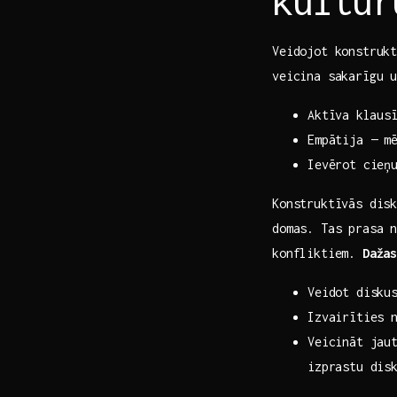
kultūr
Veidojot konstrukt
veicina sakarīgu 
Aktīva⁤ klaus
Empātija — mē
Ievērot cieņu
Konstruktīvās disk
domas. Tas prasa n
konfliktiem.
Dažas
Veidot diskus
Izvairīties n
Veicināt jau
izprastu​ dis