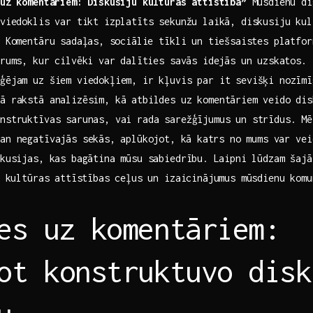
 uz komentāriem: Diskusiju kultūras attīstība”
Mūsdienu⁢ di
⁣viedoklis var tikt izplatīts sekunžu laikā, diskusiju ⁢kul
.‍ Komentāru sadaļas, ⁤sociālie tīkli un ‍tiešsaistes platfor
orums, kur cilvēki⁤ var dalīties savās‌ idejās un uzskatos. 
aģējam uz šiem viedokļiem, ir kļuvis par it sevišķi nozīmī
jā rakstā analizēsim, kā atbildes uz komentāriem veido dis
onstruktīvas sarunas, vai rada sarežģījumus un strīdus. Mē
gan negatīvajās sekās,⁢ aplūkojot, ⁤kā ⁤katrs no mums var vei
skusijas, kas​ bagātina mūsu sabiedrību. ⁢Laipni lūdzam šajā
ju kultūras​ attīstības ceļus un izaicinājumus mūsdienu⁢ kom
es ‌uz komentāriem:
ot konstruktuvo disk