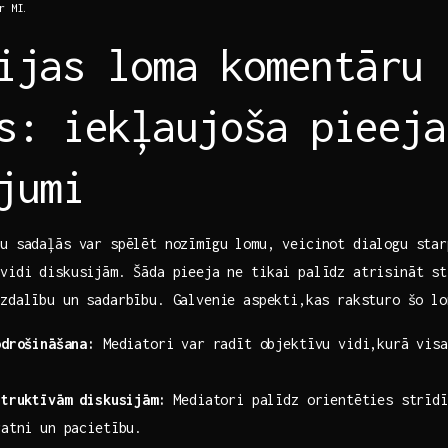
ar MI.
ijas loma komentāru
s: iekļaujoša pieeja
jumi
u sadaļās var spēlēt nozīmīgu lomu, veicinot dialogu ‌starp
 vidi diskusijām. Šāda pieeja ne tikai palīdz atrisināt st
zdalību un sadarbību. Galvenie⁢ aspekti,kas raksturo šo lo
odrošināšana:
Mediatori var radīt objektīvu vidi,kurā visas
struktīvām diskusijām:
Mediatori palīdz orientēties strīdī
ratni un pacietību.