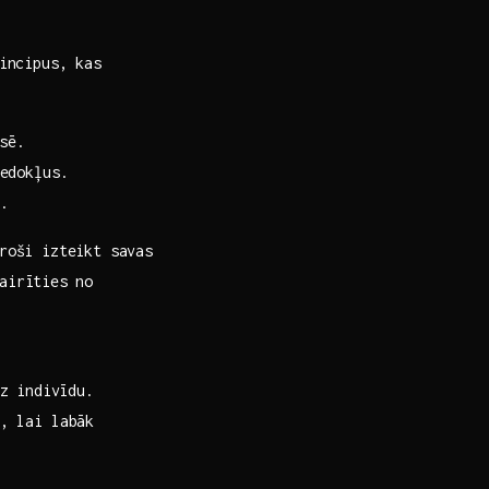
rincipus, kas
usē.
iedokļus.
u.
droši izteikt savas
irīties⁣ no
z⁤ indivīdu.
, lai labāk