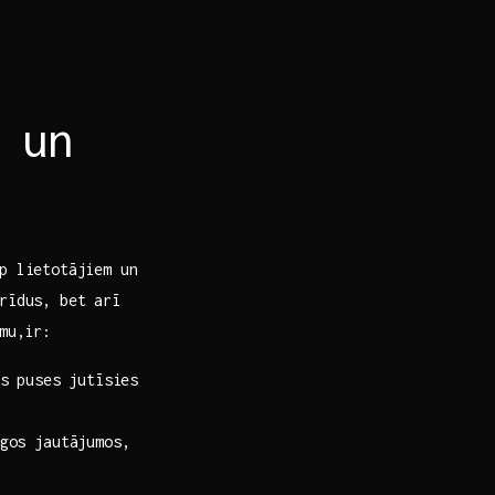
 un
​ lietotājiem​ un
rīdus, bet arī⁢
mu,ir:
 ⁤puses jutīsies
gos jautājumos,