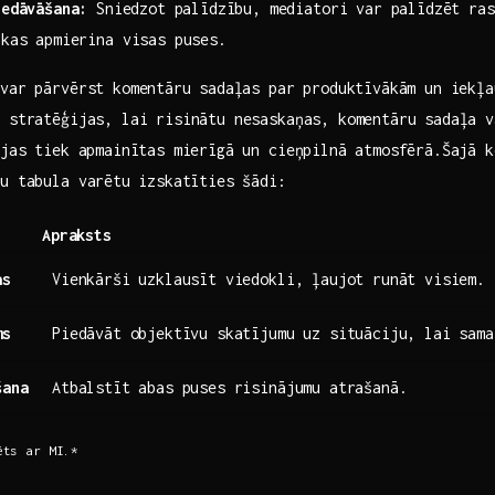
iedāvāšana:
⁣Sniedzot palīdzību, ‍mediatori var palīdzēt ras
 kas apmierina visas puses.
var pārvērst komentāru ⁤sadaļas ‍par produktīvākām un iekļa
 stratēģijas, lai​ risinātu nesaskaņas, komentāru sadaļa v
jas tiek⁤ apmainītas mierīgā un cieņpilnā‌ atmosfērā.Šajā 
u tabula varētu⁣ izskatīties šādi:
Apraksts
ās
Vienkārši uzklausīt viedokli, ļaujot runāt visiem.
ms
Piedāvāt objektīvu skatījumu uz situāciju, lai sama
šana
Atbalstīt abas puses risinājumu atrašanā.
ēts ar MI.*