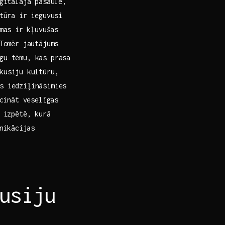
gitālajā pasaulē,
tūra ir ieguvusi⁢
mas ir ⁢kļuvušas
Tomēr jautājums⁤
gu‍ tēmu, kas prasa
kusiju ⁣kultūru,
s iedziļināsimies
cināt veselīgas​
 izpētē, ⁣kurā
unikācijas
usiju