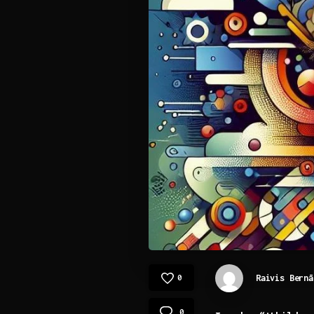
Raivis Bernā
0
0