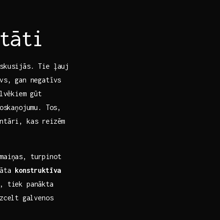
tāti
iskusijās. Tie ļauj
īvs, gan negatīvs
lvēkiem ‌gūt
oskaņojumu. Tos,
ntāri, kas reizēm​
maiņas, turpinot
nāta
konstruktīva
u, tiek panākta
zcelt ⁣galvenos