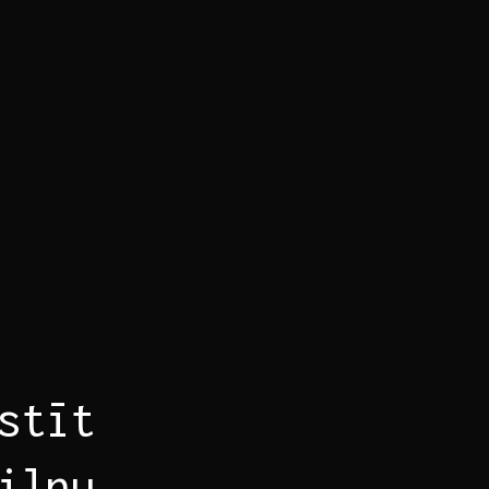
stīt
ilnu​