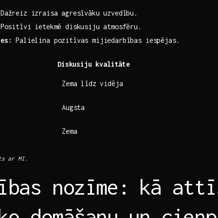
Dažreiz izraisa ⁢agresīvāku uzvedību.
Positīvi‍ ietekmē ​diskusiju‍ atmosfēru.
tes:
​Palielina pozitīvas mijiedarbības ‌iespējas.
Diskusiju kvalitāte
Zema līdz vidēja
Augsta
Zema
ts ar MI.
ības nozīme: ⁢kā attī
ko domāšanu ⁣un cieņp