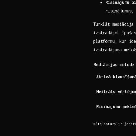
Risinājumu p
risinājumus,
Turklāt mediācija 
izstrādājot īpašas
platformu, kur ide
izstrādājama metož
Mediācijas metode
Aktīvā klausīšan
Neitrāls vērtēju
Risinājumu ‌meklē
*Šis saturs ir ģener