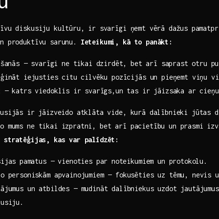
u
īvu ‌diskusiju‍ kultūru,⁤ ir svarīgi ņemt vērā dažus⁣ pamatp
un produktīvu ‍sarunu.
Ieteikumi, kā to panākt:
īšanās ​— ⁢svarīgi ne tikai dzirdēt, bet ⁤arī saprast otru‍ p
ģināt iejusties ⁤citu cilvēku pozīcijās un pieņemt viņu v
 —​ katrs viedoklis‌ ir ⁤svarīgs,un tas ir jāizsaka ar ‍cieņ
usijās​ ir⁣ jāizveido atklāta vide, kurā dalībnieki jūtas 
o mums ne tikai izpratni, bet arī pacietību un prasmi izva
 stratēģijas, kas ‌var palīdzēt:
ijas ⁣pamatus — vienoties par⁢ noteikumiem un protokolu.
o personiskām ​apvainojumiem — fokusēties‌ uz tēmu, nevis ⁤u
tājumus un atbildes — mudināt dalībniekus uzdot jautājumus
kusiju.