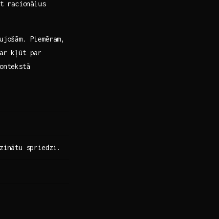
t ⁢racionālus
ujošām.​ Piemēram,
ar ⁢kļūt par
kontekstā
zinātu⁢ spriedzi.