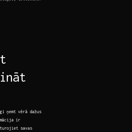
t
ināt
īgi ņemt vērā dažus
mācija ⁢ir
turojiet savas