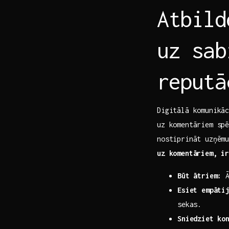
Atbild
uz‍ sa
reputā
Digitālā komunikā
uz komentāriem ‍sp
nostiprināt uzņēm
uz komentāriem, i
Būt ​ātriem:
Ā
Esiet empāti
sekas.
Sniedziet ko