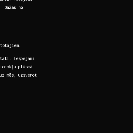
 ‌
Dažas no
etotājiem.
itāti. Iespējami
viedokļu plūsmā
uz⁤ mēs, uzsverot,