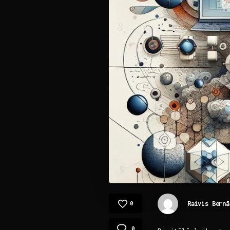
Raivis Bernā
0
0