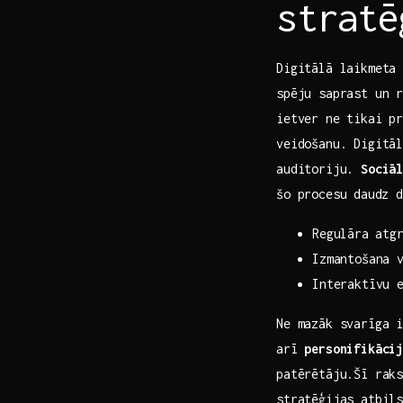
stratē
Digitālā laikmeta 
spēju saprast un​ r
ietver⁤ ne tikai p
veidošanu. Digitāl
auditoriju.
Sociā
šo ‍procesu⁣ daudz
Regulāra⁢ atg
Izmantošana 
Interaktīvu e
Ne‌ mazāk svarīga 
‌arī
personifikāci
patērētāju.Šī raks
stratēģijas ‍atbil