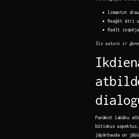
Izmantot dra
Reaģēt ātri ​
Radīt ⁤iespēj
Šis⁢ saturs ir ģene
Ikdien
atbild
dialog
Panākot labāku atb
būtiskus⁣ aspektu
jāpārbauda un⁢ jāb