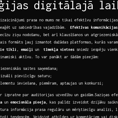
ģijas⁣ digitālajā⁣ la
izaicinājumi prasa no⁤ mums ne tikai ⁢efektīvu informācija
eaģēt⁤ uz ⁢sabiedrības vajadzībām. ​
Efektīvas komunikācijas
recīzu ziņu nodošanu, bet arī klausīšanos un atgriezeniskā
ais formāts ļauj izmantot⁤ dažādas platformas,⁢ kurās varam
lie tīkli
,
emaiļi
un ​
tīmekļa vietnes
⁣sniedz iespēju vienk
 dinamiski aktīvu. To var panākt ar ‍šādām pieejām:
riezeniskās saites saņemšana;
vizuāli pievilcīgu saturu;
lementu ieviešana, piemēram,⁤ aptaujas un⁣ konkursi;
ir izpratne par⁤ auditorijas uzvedību⁣ un gaidām.Saziņas efe
ja
un
emocionāla pieeja
, kas palīdz ​izveidot ‌dziļāku saik
tura informācija prasa​ regulāru un ⁢mērķtiecīgu ‌analīzi, l
stoši tendencēm. Veidojot atbildes uz ⁣komentāriem vai‍ dis