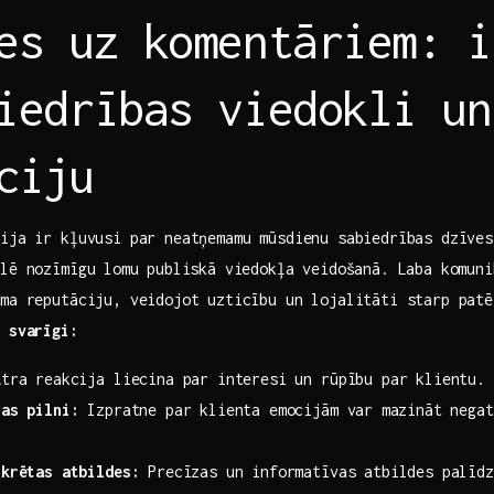
es uz komentāriem: i
biedrības viedokli un
ciju
cija ir kļuvusi par neatņemamu mūsdienu sabiedrības dzīves
ēlē nozīmīgu lomu⁣ publiskā viedokļa veidošanā. Laba ‍komun
uma reputāciju, veidojot uzticību un lojalitāti starp pat
r svarīgi:
tra reakcija liecina par interesi un rūpību par klientu.
jas pilni:
Izpratne par klienta emocijām var⁤ mazināt negat
nkrētas atbildes:
Precīzas un informatīvas atbildes palīdz​