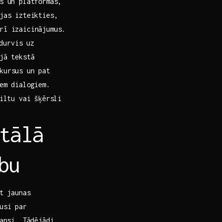
s​ un platformas,
ējas izteikties,
rī‌ izaicinājumus.
 durvis uz
ajā tekstā
kursus un ‍pat
iem dialogiem.
tiltu vai šķērsli
tālā
bu
ot jaunas
si par‍
nansi. Tādējādi