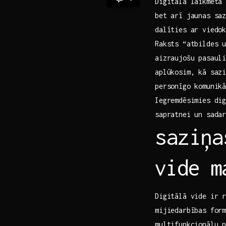
Digitālā laikmeta 
bet arī jaunas‍ sa
dalīties ar viedok
Raksts “atbildes u
aizraujošu pasauli
aplūkosim, kā sazi
personīgo komunikā
Iegremdēsimies dig
sapratnei ‌un sada
saziņa
⁢vide 
Digitālā vide ir ⁤
mijiedarbības form
multifunkcionālu p