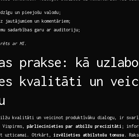
udzīgu un pieejošu valodu;
uz‌ jautājumiem‌ un komentāriem;
amu sadarbības garu ⁢ar auditoriju;
rēts⁤ ar MI.
as prakse: kā uzlabo
es kvalitāti un veic
u
ilžu kvalitāti ⁢un veicinot produktīvāku dialogu, ⁤ir svar
s. Vispirms,
pārliecinieties ⁣par⁤ atbilžu precizitāti
; infor
ūt ‌uzticamai. Otrkārt,
izvēlieties atbilstošu tonusu
. Raks