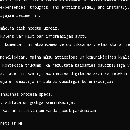
experiences, thoughts, and emotions widely⁣ and instantly.
rīgajām iezīmēm ir:
mācija ‌tiek nodota uzreiz.
kviens var ​kļūt⁣ par informācijas⁢ avotu.
:
‍ komentāri ​un atsauksmes veido tikšanās vietas starp li
nenoliedzami maina mūsu attiecības un komunikācijas ⁤kval
i ​konteksta⁣ trūkums, kā rezultātā baidāmies daudzbalsīgā 
as. Tādēļ ir⁤ svarīgi apzināties⁤ digitālās saziņas ietekmi 
eņa un empātija ir saknes veselīgai‌ komunikācijai:
ināšanas procesa ‌spēks.
s:
Atklāta un godīga komunikācija.
:
Katram izteiktajam vārdu jābūt⁤ pārdomātam.
erēts ar MI.