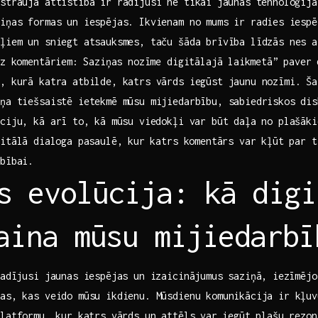
straujā attīstība ir radījusi ne tikai ⁤jaunas tehnoloģija
ziņas formas un iespējas. Ikvienam no mums ir ​radies⁢ iesp
ļiem​ un sniegt atsauksmes, taču šāda brīvība ‌līdzās nes a
z ⁤komentāriem:⁣ Saziņas nozīme digitālajā⁢ laikmetā” ⁢paver
, kurā ‌katra atbilde, katrs vārds iegūst jaunu nozīmi. ⁣Š
ņa tiešsaistē ietekmē mūsu mijiedarbību, sabiedriskos ‌dis
ciju, kā arī to, kā ⁣mūsu viedokļi var būt daļa no plašāk
itālā⁢ dialoga pasaulē, kur ⁢katrs ‌komentārs var​ kļūt ‍par 
rbībai.
s evolūcija: kā digi
⁣maina‍ mūsu mijiedarbī
radījusi jaunas iespējas un izaicinājumus saziņā, ⁤iezīmēj
as, kas veido mūsu ikdienu. Mūsdienu komunikācija ir kļuvu
latformu, ⁣kur katrs ‌vārds un attēls ⁣var iegūt ‌plašu rezo