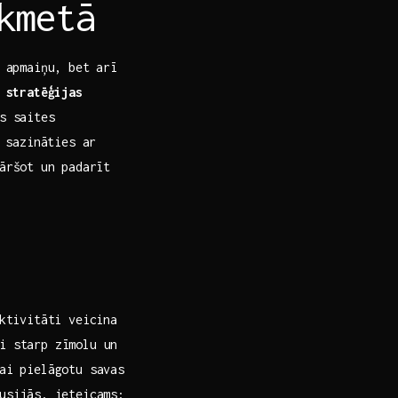
ikmetā
s apmaiņu, bet arī
 stratēģijas
s saites⁣
 ⁣sazināties ar
āršot un⁤ padarīt
ktivitāti‍ veicina
ni starp zīmolu un
ai pielāgotu​ savas
kusijās, ieteicams: