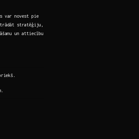
s var novest ‍pie
trādāt stratēģiju,
nāšanu un attiecību
priekš.
m.