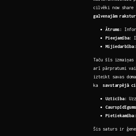
cilvēki now share 
galvenajām rakstu
Ātrums:
Infor
Pieejamība:
I
Mijiedarbība
Taču šīs izmaiņas 
arī pārpratumi⁣ va
izteikt savas ‍dom
ka ​
savstarpējā ci
Uzticība:
Uzz
Caurspīdīgum
Pietiekamība
Šis saturs ir ģen