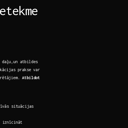
etekme​
 daļu,un atbildes
ikācijas prakse var
ērētājiem.
Atbildot
īvās situācijas
 iznīcināt​