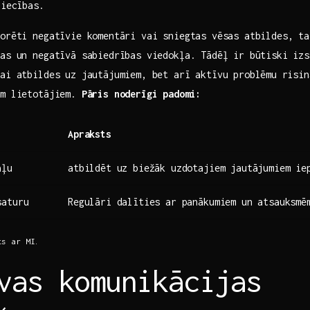
liecības.
norēti negatīvie komentāri vai ‍sniegtas vēsas atbildes, ta
jas un negatīvā sabiedrības viedokļa. Tādēļ ir būtiski izs
kai atbildes uz jautājumiem, bet arī aktīvu ‍problēmu⁤ risi
iem lietotājiem.
Pāris noderīgi padomi:
Apraksts
aļu
atbildēt uz ‌biežāk uzdotajiem jautājumiem ie
saturu
Regulāri dalīties ar panākumiem​ un atsauksmē
ts ar MI.
vas ‍komunikācijas