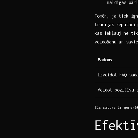
maldīgas pār
Tomēr, ja‍ tiek ig
trūcīgas reputāci
kas iekļauj ne ​ti
veidošanu ar ‌sav
Padoms
Izveidot FAQ sad
Veidot​ pozitīvu ‌
Šis saturs ir ⁤ģenerē
Efektī