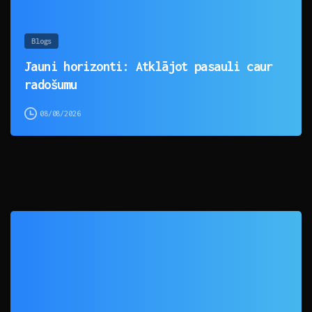
Blogs
Jauni horizonti: Atklājot pasauli caur
radošumu
08/08/2026
0