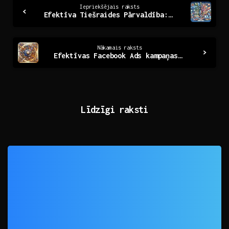
Continue
Iepriekšējais raksts
Efektīva Tiešraides Pārvaldība: Noslēpumi Panākumiem
Reading
Nākamais raksts
Efektīvas Facebook Ads kampaņas: Panākumi no A līdz Z
Līdzīgi raksti
0