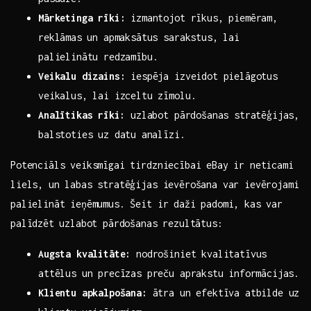
Mārketinga rīki:
izmantojot rīkus, piemēram,
reklāmas⁤ un apmaksātus sarakstus, lai
palielinātu redzamību.
Veikalu dizains:
iespēja izveidot pielāgotus
veikalus, lai izceltu zīmolu.
Analītikas ⁤rīki:
uzlabot pārdošanas stratēģijas,
balstoties uz datu ⁣analīzi.
Potenciāls veiksmīgai tirdzniecībai eBay ir neticami
liels, un labas stratēģijas ievērošana var ievērojami⁤
palielināt ieņēmumus. Šeit ir​ daži padomi, kas var
palīdzēt ⁤uzlabot pārdošanas rezultātus:
Augsta kvalitāte:
nodrošiniet kvalitatīvus
attēlus un precīzas preču aprakstu ⁤informācijas.
Klientu ‍apkalpošana:
ātra un efektīva atbilde uz