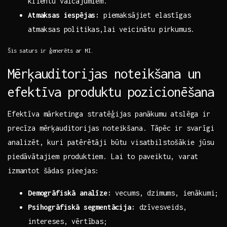
klientu vaicājumiem.
Atmaksas iespējas:
piemaksājiet elastīgas‌
atmaksas politikas,lai veicinātu pirkumus.
Šis saturs ir ģenerēts ar MI.
Mērķauditorijas noteikšana un
efektīva produktu pozicionēšana
Efektīva mārketinga stratēģijas panākumu atslēga ir
precīza mērķauditorijas noteikšana. Tāpēc‍ ir ​svarīgi
analizēt, kuri patērētāji‌ būtu visatbilstošākie jūsu⁣
piedāvātajiem produktiem. Lai to paveiktu, varat
izmantot šādas pieejas:
Demogrāfiskā analīze:
vecums, dzimums, ienākumi;
Psihogrāfiskā segmentācija:
dzīvesveids,
intereses, vērtības;