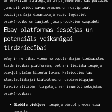
ar efektīvām⁣ stratēģijām un paņēmieniem, kas palīdzēs
jums pilnveidot ⁣savas prasmes un nostiprināt
pozīcijas šajā dinamiskajā vidē. Iegūstiet​
priekšrocību un ļaujiet jūsu produktiem uzspīdēt!
Ebay platformas iespējas un
potenciāls veiksmīgai‌
tirdzniecībai
eBay ⁢ir ne tikai viena no populārākajām tiešsaistes
tirdzniecības platformām, bet arī lieliska iespēja
piekļūt plašam klientu lokam. ⁤Pateicoties tās
starptautiskajai ⁢klātbūtnei un daudzveidīgajām
funkcionalitātēm, tirgotāji var izmantot sekojošas
priekšrocības:
Globāla piekļuve:
iespēja pārdot preces visā
pasaulē.