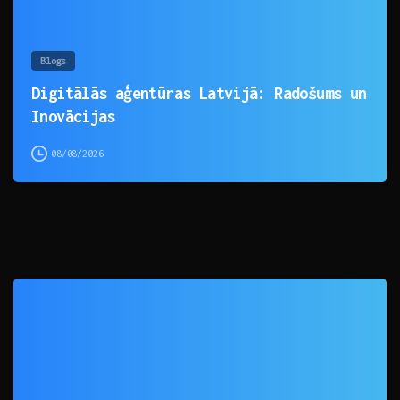
Blogs
Digitālās aģentūras Latvijā: Radošums un
Inovācijas
08/08/2026
0