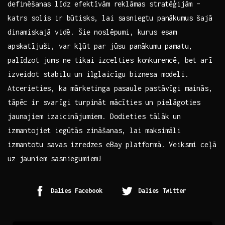
definēšanas līdz⁢ efektīvām reklāmas stratēģijām –
katrs solis ir būtisks, lai sasniegtu panākumus šajā
dinamiskajā⁤ vidē. Šie noslēpumi, kurus esam
apskatījuši, var ⁢kļūt par​ jūsu panākumu pamatu,
palīdzot jums ne ‍tikai izcelties konkurencē, bet arī
izveidot stabilu un​ ilglaicīgu biznesa ‍modeli.
Atcerieties, ‍ka mārketinga ‌pasaule pastāvīgi mainās,
tāpēc ir svarīgi turpināt mācīties un pielāgoties
jaunajiem izaicinājumiem. ‍Dodieties tālāk‍ un
‌izmantojiet iegūtās zināšanas, lai maksimāli⁤
izmantotu‌ savas izredzes‌ eBay platformā. Veiksmi ceļā
uz jauniem sasniegumiem!
Dalies Facebook
Dalies Twitter