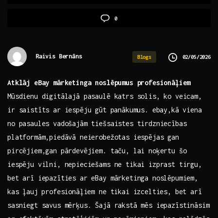
0
Raivis Bernāns
02/05/2026
Blogs
Atklāj eBay‍ mārketinga noslēpumus profesionāļiem
Mūsdienu digitālajā pasaulē katrs solis, ko veicam,
ir saistīts ar iespēju⁢ gūt panākumus. ebay,kā viena
no pasaules vadošajām tiešsaistes tirdzniecības
platformām,piedāvā neierobežotas iespējas gan
pircējiem,gan pārdevējiem. taču, lai noķertu ‌šo
iespēju vilni, nepieciešams ne tikai izprast tirgu,⁤
bet arī iepazīties ar eBay ​mārketinga noslēpumiem,​
kas ļauj ⁢profesionāļiem ne tikai izcelties, ​bet arī
sasniegt savus mērķus. Šajā rakstā mēs iepazīstināsim