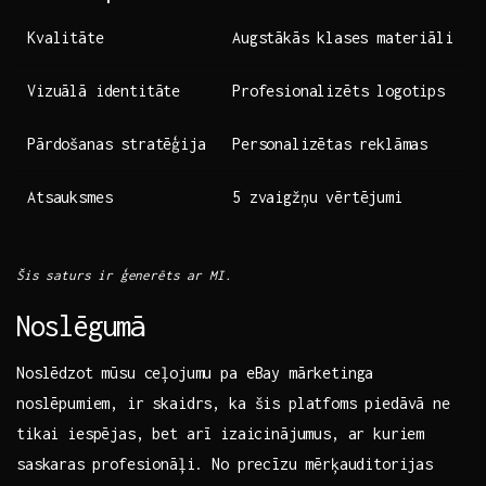
Kvalitāte
Augstākās⁣ klases materiāli
Vizuālā identitāte
Profesionalizēts logotips
Pārdošanas stratēģija
Personalizētas⁢ reklāmas
Atsauksmes
5 zvaigžņu vērtējumi
Šis saturs ir ģenerēts ar MI.
Noslēgumā
Noslēdzot mūsu ceļojumu pa eBay mārketinga
noslēpumiem, ir skaidrs, ka šis platfoms piedāvā ne
tikai iespējas, bet arī⁣ izaicinājumus, ar kuriem
saskaras ⁤profesionāļi. No precīzu mērķauditorijas