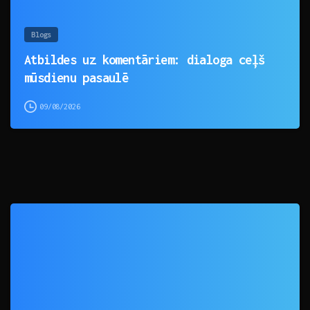
Blogs
Atbildes uz komentāriem: dialoga ceļš
mūsdienu pasaulē
09/08/2026
0