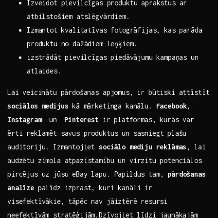
Izveidot pievilcīgas produktu aprakstus ar
atbilstošiem atslēgvārdiem.
Izmantot⁣ kvalitatīvas fotogrāfijas, kas parāda
produktu no dažādiem leņķiem.
izstrādāt⁤ pievilcīgas piedāvājumu kampaņas un
atlaides.
Lai ⁣veicinātu pārdošanas apjomus, ir būtiski attīstīt
sociālos medijus
kā⁢ mārketinga kanālu.
Facebook
, ‍
Instagram
⁤ un ⁢
Pinterest
ir platformas, kurās var
‌ērti reklamēt savus produktus un sasniegt⁣ plašu
auditoriju. ⁤Izmantojiet
sociālo mediju ‍reklāmas
, lai
audzētu zīmola atpazīstamību un virzītu ⁢potenciālos
pircējus uz jūsu eBay lapu. ‌Papildus tam,
pārdošanas
analīze
palīdz izprast, kuri kanāli ir
visefektīvākie, tāpēc ‌nav​ jāiztērē ⁢resursi
neefektīvām stratēģijām.Dzīvojiet⁤ līdzi jaunākajām