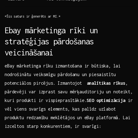
*Šis ⁢saturs ir ģenerēts‍ ar⁤ MI.*
Ebay mārketinga​ rīki un
stratēģijas pārdošanas
veicināšanai
eBay mārketinga rīku⁢ izmantošana ir būtiska, lai
nodrošinātu ‌veiksmīgu pārdošanu un piesaistītu
‌potenciālos pircējus. Izmantojot ​
analītikas rīkus
,
‌pārdevēji var izprast savu mērķauditoriju un noteikt,
kuri produkti ir⁢ vispieprasītākie.
SEO optimizācija
ir‌
vēl viens svarīgs ​elements, kas palīdz uzlabot
produktu redzamību meklētājos un⁣ eBay ‍platformā. Lai
izceltos starp ⁢konkurentiem, ir svarīgi: