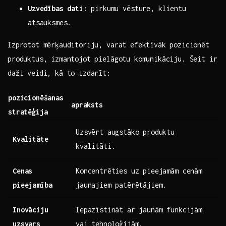
Uzvedības dati:
pirkumu vēsture, klientu
atsauksmes.
Izprotot mērķauditoriju, varat efektīvāk pozicionēt
produktus, izmantojot pielāgotu komunikāciju. Šeit ir
daži veidi,‍ kā to izdarīt:
pozicionēšanas
apraksts
stratēģija
Uzsvērt augstāko produktu
Kvalitāte
kvalitāti.
Cenas
Koncentrēties uz pieejamām cenām
pieejamība
jaunajiem patērētājiem.
Inovāciju
Iepazīstināt ar jaunām funkcijām
uzsvars
vai tehnoloģijām.