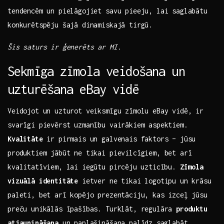
tendencēm un pielāgojiet savu pieeju, lai saglabātu
konkurētspēju šajā dinamiskajā tirgū.
Šis saturs ir ģenerēts ar MI.
Sekmīga zīmola veidošana ‍un
uzturēšana ‍eBay vidē
Veidojot un uzturot veiksmīgu zīmolu eBay vidē, ​ir
svarīgi pievērst uzmanību vairākiem​ aspektiem.
Kvalitāte
ir pirmais un galvenais faktors – jūsu
produktiem jābūt ne tikai pievilcīgiem, bet arī
kvalitatīviem, ‍lai iegūtu pircēju ⁣uzticību.
Zīmola
vizuālā identitāte
ietver ne tikai logotipu un krāsu
paleti, bet arī kopējo prezentāciju, kas izceļ jūsu ​
preču unikālās īpašības. Turklāt, regulāra
produktu
atjaunināšana
un paplašināšana palīdz⁤ saglabāt