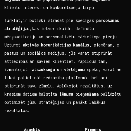
klientu ‌interesi un konkurētspēju tirgū.
Turklāt,ir‌ būtiski strādāt pie spēcīgas
pārdošanas
stratēģijas
,kas ietver skaidri definētu
mērķauditoriju un personalizētu mārketinga pieeju.
Uzturot
aktīvās komunikācijas kanālus
, piemēram, e-
pastus un ⁤sociālos medijus, jūs varat ​stiprināt
‍attiecības ar saviem klientiem. ‍Papildus tam,
izmantojot ‌
atsauksmju un vērtējumu
spēku, varat ne
tikai palielināt redzamību ⁤platformā, bet arī
stiprināt savu zīmolu. Aplūkojot rezultātus, uz
krasiem ​datiem balstīta
lēmumu pieņemšana
palīdzētu⁤
optimizēt jūsu stratēģijas un panākt labākus
rezultātus.
Aspekts
Piemērs