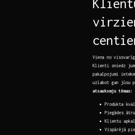
Klient
virzie
centie
Viena ⁢no vissvarī
Klienti sniedz ju
pakalpojumi ietek
uzlabot gan jūsu 
atsauksmju tēmas:
Produkta kva
Piegādes ātr
Klientu apkal
Vispārējā pi