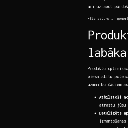
arī uzlabot pārdoš
*Šis saturs ir ģenerē
Produk
labāka
Produktu optimizāc
piesaistītu potenc
uzmanību šādiem ‍a
Atbilstoši n
atrastu jūsu
Detalizēts a
izmantošanas