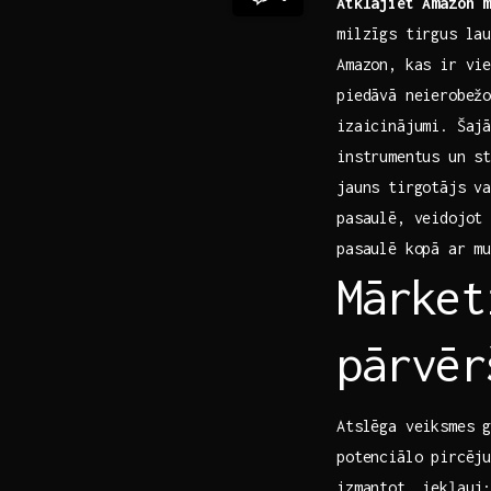
Atklājiet Amazon 
milzīgs tirgus lau
Amazon, kas ir vie
piedāvā neierobež
izaicinājumi. Šaj
instrumentus un st
jauns tirgotājs va
pasaulē, veidojot
pasaulē kopā ar m
Mārket
pārvēr
Atslēga veiksmes g
potenciālo pircēju
izmantot, iekļauj