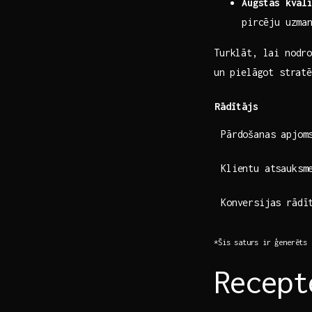
Augstas kval
pircēju uzma
Turklāt, lai nodro
un ⁢pielāgot strat
Rādītājs
Pārdošanas apjom
Klientu atsauksm
Konversijas rādī
*Šis saturs ir ⁣ģenerēts
Recept