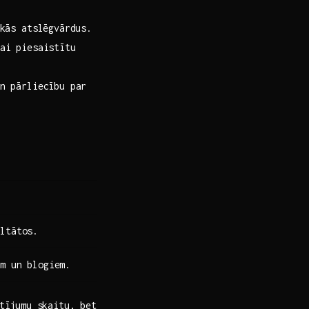
kās atslēgvārdus.
i piesaistītu⁢
n pārliecību par‍
ultātos.
em un blogiem.
atījumu skaitu, bet