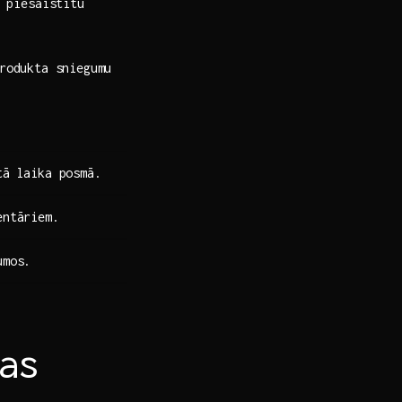
i piesaistītu
produkta sniegumu
tā laika posmā.
entāriem.
umos.
as