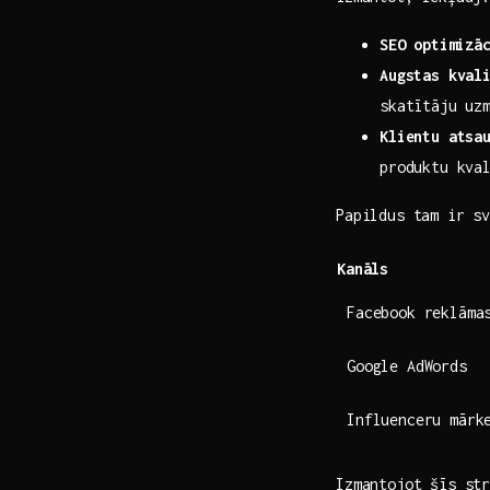
SEO ⁢optimizā
Augstas kvali
skatītāju uz
Klientu atsa
produktu kva
Papildus tam ir s
Kanāls
Facebook reklāma
Google AdWords
Influenceru mārk
Izmantojot šīs str