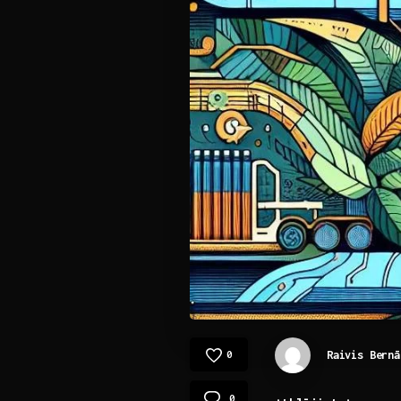
Raivis Bernā
0
0