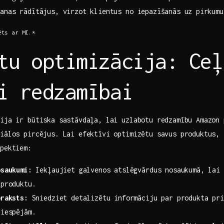
anas rādītājus, virzot klientus no iepazīšanās uz ⁣pirkumu
ts ar⁢ MI.*
tu optimizācija: Ceļ
i redzamībai
ija ir būtiska sastāvdaļa,​ lai uzlabotu redzamību Amazon 
iālos pircējus. Lai efektīvi optimizētu savus produktus, 
spektiem:
osaukumi:
Iekļaujiet galvenos atslēgvārdus nosaukumā, lai 
 produktu.
praksts:
Sniedziet detalizētu informāciju par produkta pri
 iespējām.