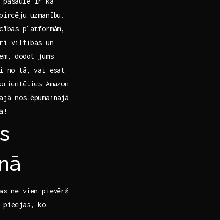
 pasaule ir kā
pircēju uzmanību.⁣
ecības platformām,
rī viltības un
em, dodot jums
 no tā, ⁢vai esat‍
orientēties Amazon​
ajā noslēpumainajā
ā!
s
nā
kas ne vien pievērš
 pieejas, ko‍