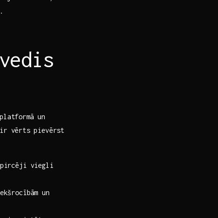
.
vedis
platformā⁣ un
ir vērts ⁤pievērst
pircēji viegli
ekšrocībām un