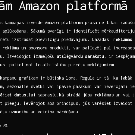
ām Amazon platformā
s kampaņas ⁢izveide Amazon platformā prasa ne tikai radošu
u aplūkošanu. Sākumā svarīgi ir identificēt mērķauditoriju
arētu izstrādāt pievilcīgu piedāvājumu. Dažādas ⁤
reklāmas 
 reklāma⁤ un sponsoru produkti, var palīdzēt pal ⁤increase
bu. Izveidojot izsmeļošu
atslēgvārdu sarakstu
, ir iespējam
us, palielinot to atbilstību pircēju‌ meklējumiem.
 kampaņu grafikam ir būtiska ⁤loma. Regula ir tā, ka labāk
m, ⁢sezonālie svētki ⁤vai īpašie pasākumi var ievērojami ie
zējiet datus
,lai saprastu,kā strādā jūsu reklāmas un vai j
t ⁤pieeju. Ievērojot ⁢šos principus, jūs varēsiet izveidot​
ēju uzmanību⁢ un veicina pārdošanu.
r MI.