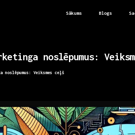
Sākums
Blogs
Sa
rketinga
noslēpumus:
Veiksm
ga noslēpumus: Veiksmes ceļš