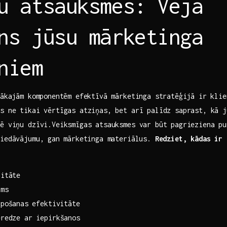
u atsauksmes: Vēja
ns jūsu mārketinga
niem
gākajām komponentēm efektīvā mārketinga stratēģijā ir kli
ms ne tikai vērtīgas atziņas, bet arī palīdz saprast, kā j
mē viņu dzīvi.Veiksmīgas atsauksmes var būt pagrieziena pu
piedāvājumu, ⁢gan mārketinga materiālus.
Redziet, kādas ir 
litāte
ums
pošanas⁤ efektivitāte
eredze ar iepirkšanos