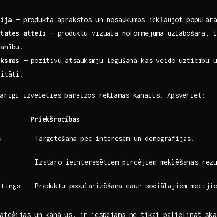
cija
— produkta ‍aprakstos un nosaukumos iekļaujot populārā
tātes ‌attēli
— produktu vizuālā noformējuma uzlabošana, la
manību.
uksmes
— pozitīvu atsauksmju iegūšana,kas ​veido uzticību u
litāti.
varīgi izvēlēties pareizos reklāmas kanālus. Apsveriet:
Priekšrocības
s
Targetēšana pēc interesēm un demogrāfijas.
Izstaro ieinteresētiem‍ pircējiem⁤ meklēšanas rez
etings
Produktu popularizēšana caur ⁢sociālajiem mediji
atēģijas un⁢ kanālus, ir‌ iespējams ne tikai⁢ palielināt sk