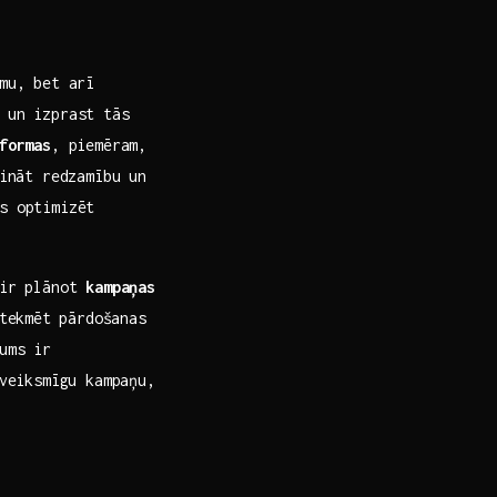
mu, bet arī
 un izprast tās
formas
, piemēram,
sināt redzamību un
s optimizēt
 ir plānot
kampaņas
tekmēt ⁣pārdošanas
ums ir
 veiksmīgu kampaņu,