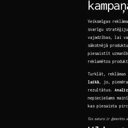
kampaņ
Veiksmīgas reklāma
svarīgu stratēģij
vajadzības, lai v
sākotnējā produktu
piesaistīt uzmanī
reklamētos produkt
Turklāt,​ reklāmas
laikā
, jo, piemēra
rezultātus.
Anali
nepieciešams mainī
kas piesaista pirc
Šis saturs ir ģenerēts a