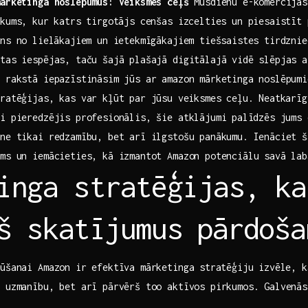
mārketinga noslēpumus: Veiksmes ceļš
Mūsdienu e-komercijas
kums, ⁢kur katrs tirgotājs cenšas izcelties un piesaistīt 
ns no ⁣lielākajiem un ietekmīgākajiem tiešsaistes tirdzni
otas iespējas, taču šajā plašajā digitālajā vidē slēpjas a
ā rakstā iepazīstināsim jūs ar amazon mārketinga noslēpumi
ratēģijas, kas var kļūt par ‌jūsu ⁢veiksmes ceļu. Neatkarīgi
i pieredzējis profesionālis, šie atklājumi⁢ palīdzēs jums 
 ne tikai redzamību, bet arī ilgstošu panākumu. Ienāciet š
ums un iemācieties, kā izmantot Amazon potenciālu savā lab
inga stratēģijas, ka
š skatījumus⁤ pārdoša
ūšanai Amazon ir efektīva mārketinga ⁤stratēģiju izvēle, 
 uzmanību, bet arī pārvērš too aktīvos pirkumos. Galvenās
: