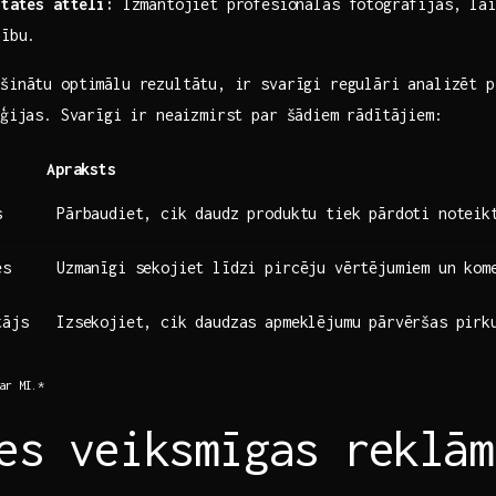
itātes attēli:
Izmantojiet ​profesionālas fotogrāfijas,⁤ la
nību.
šinātu optimālu rezultātu,⁣ ir svarīgi regulāri analizēt 
ēģijas. ⁤Svarīgi ir neaizmirst‍ par šādiem rādītājiem:
Apraksts
s
Pārbaudiet, cik daudz produktu ‌tiek pārdoti noteik
es
Uzmanīgi sekojiet līdzi pircēju vērtējumiem un kom
tājs
Izsekojiet, cik daudzas apmeklējumu pārvēršas pirk
 ar MI.*
es ‍veiksmīgas reklām