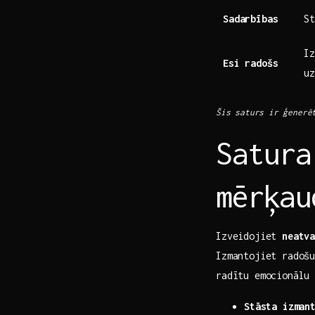
Sadarbības
St
Iz
Esi radošs
uz
Šis⁢ saturs ⁤ir ģenerē
Satura
mērķau
Izveidojiet
neatv
Izmantojiet radošu
radītu emocionālu 
Stāsta izman