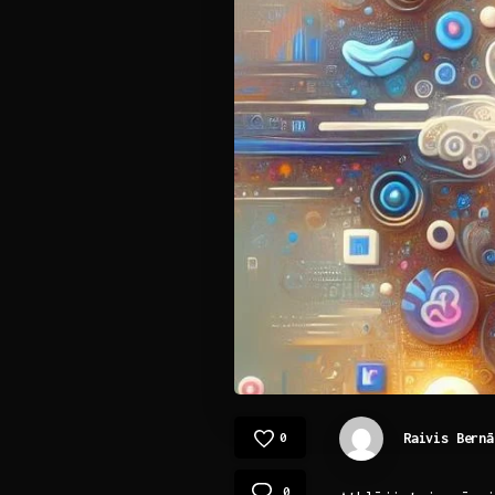
Raivis Bernā
0
0