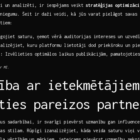
ti un analizēti, ir iespējams veikt⁣
stratēģijas optimizāci
niegumu. Šeit ir ⁢daži veidi, kā jūs varat pielāgot savas 
atiem:
āgojiet saturu, ņemot vērā auditorijas intereses un uzvedī
alizējiet, kuru platformu lietotāji dod priekšroku un pie
i:
Izvēlieties optimālos laikus publikācijām,‌ pamatojoties
r MI.
ība ar ietekmētājiem
ties pareizos partne
rus sadarbībai, ir svarīgi pievērst uzmanību gan influence
as stilam. Rūpīgi izanalizējiet, kāda veida‌ saturu viņi 
la vērtībām un mērķiem. ieteicams pievērst ⁣uzmanību seko