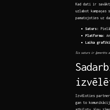
Kad dati ⁣ir savāk
uzlabot kampaņas s
pamatojoties uz d
Saturs:
⁢Piel
Platforma:
An
Laika grafik
Šis saturs ir ģenerēts a
Sadarb
izvēlē
Izvēloties partne
gan to komunikācij
atbilstu jūsu zīmo