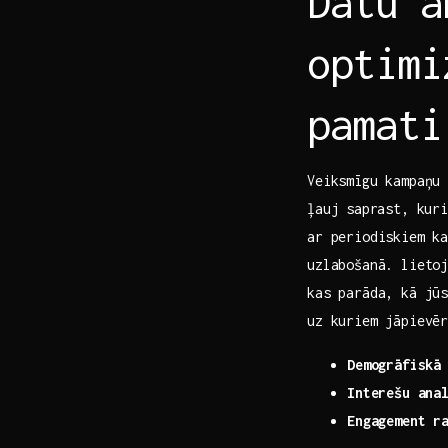
Datu a
optimi
pamati
Veiksmīgu kampaņu
ļauj⁣ saprast, ku
ar periodiskiem‍ k
uzlabošanā. lietoj
kas parāda, kā jū
uz kuriem jāpievē
Demogrāfiskā
Interešu ana
Engagement r