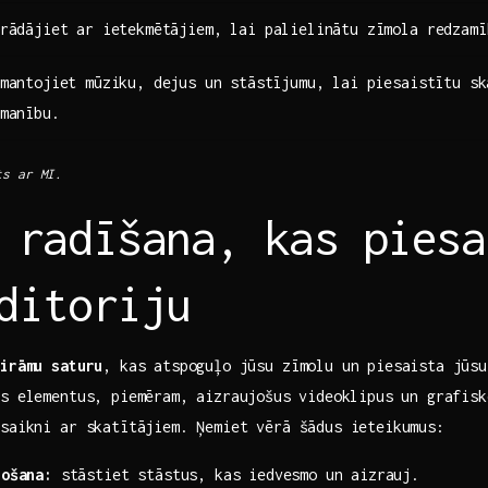
rādājiet ar ​ietekmētājiem, lai palielinātu zīmola redzamī
mantojiet mūziku, dejus ⁤un stāstījumu, lai piesaistītu sk
manību.
ts ar MI.
 radīšana, kas piesa
ditoriju
airāmu saturu
, kas atspoguļo jūsu zīmolu un piesaista jūsu
s elementus, piemēram, aizraujošus⁤ videoklipus un grafis
saikni ar skatītājiem. Ņemiet vērā ​šādus ieteikumus:
tošana:
stāstiet stāstus, kas iedvesmo un⁣ aizrauj.