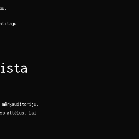
bu.
atītāju
ista
 mērķauditoriju.
kos attēlus, lai