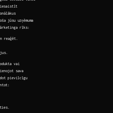
piesaistīt
nālākus⁣
oša jūsu uzņēmuma
ārketinga rīks:
n reaģēt.
jus.
odukta vai
vienojot sava
dot pievilcīgu ​
ntot:
ties.