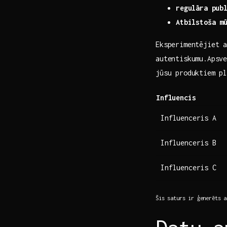
regulāra pub
Atbilstoša m
Eksperimentējiet a
autentiskumu.Apsve
jūsu produktiem pl
Influencis
Influenceris⁢ A
Influenceris B
Influenceris C
Šis saturs ir ģenerēts a