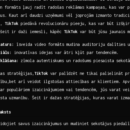
un ​formāts ļauj radīt radošas reklāmas kampaņas, kas var ⁢
us. Kaut arī daudzi uzņēmumi vēl joprojām izmanto tradicio
s,
TikTok
piedāvā revolucionāru pieeju, kas var būt izšķir
 šeit ir daži iemesli, kāpēc
TikTok
var būt jūsu jaunais m
saturs:
īsveida video formāts mudina auditoriju dalīties u
ciāls:
inovatīvas idejas var ātri kļūt par tendencēm.
tklāšana:
zīmola ⁢autentiskums un radošums piesaista sekotā
vas stratēģijas,
TikTok
var palīdzēt ne tikai ‍palielināt pr
ību,bet arī veidot‌ ilgstošas attiecības ar klientiem. Ap
 ar populāriem ​izaicinājumiem vai tendencēm,‍ jūs ​varat vei
sta uzmanību. Šeit ⁣ir dažas stratēģijas, kuras varat izma
aksts
idojiet savus izaicinājumus un mudiniet sekotājus piedalī