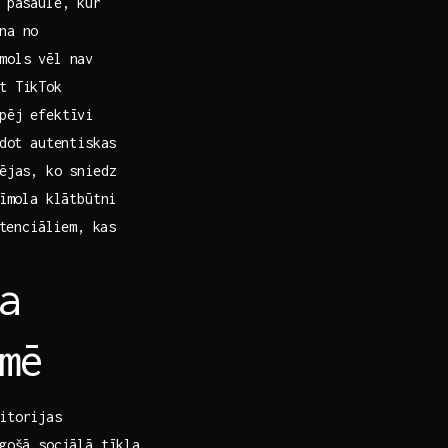
ā pasaulē, kur
na no
mols ‌vēl nav
t TikTok
ēj efektīvi⁣
dot autentiskas​
pējas, ko sniedz
zīmola klātbūtni
otenciāliem, kas
⁣
mē
itorijas
ugošā sociālā tīkla