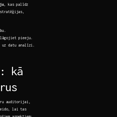
ju
, ⁢kas palīdz
stratēģijas,
bu.
lāgojiet pieeju.
 uz datu analīzi.
: kā ​
rus
ru auditorijai,
veido, lai tas
jošiem aspektiem: