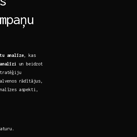
s
ampaņu
tu analīze
, kas
analīzi
un beidzot
tratēģiju
galvenos rādītājus,
nalīzes aspekti,
saturu.