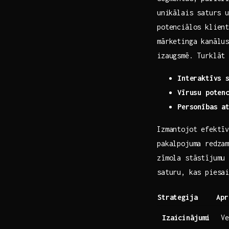
⁤unikālais saturs 
potenciālos klient
mārketinga kanālu
izaugsmē. Turklāt
Interaktīvs ​
Vīrusu poten
Personības⁣ a
Izmantojot efektī
pakalpojuma redzam
zīmola​ stāstījumu
saturu, kas piesai
Strategija
Apr
Izaicinājumi
Ve