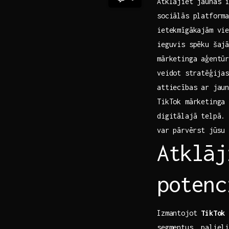
Atklājiet jaunās i
sociālās platform
ietekmīgākajām vie
ieguvis spēku šaj
mārketinga aģentūr
veidot ⁢stratēģija
attiecības ar jaun
TikTok mārketinga 
digitālajā telpā.⁣
⁤var pārvērst jūsu
Atklāj
potenc
Izmantojot
TikTok
segmentus, palieli