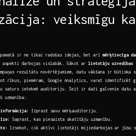
nalīze un stratēģija
zācija: ‍veiksmīgu k
 pamatā ir ne tikai ​radošas idejas, bet arī
mērķtiecīga da
ri aspekti darbojas vislabāk. Sākot ar
lietotāju uzvedības 
ampaņas rezultātu novērtējumiem, datu vākšana ir būtiska s
ot rīkus, piemēram, Google⁢ Analytics,‍ varat identificēt 
su saturs ietekmē auditoriju. Šeit ir daži galvenie datu a
rš uzmanība:
 informācija:
Izprast savu mērķauditoriju.
līze:
Saprast, kas‍ piesaista skatītāju uzmanību.
ate:
Izsekot, cik aktīvi lietotāji mijiedarbojas ‌ar jūsu‌ 