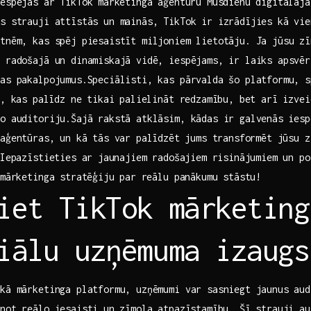
espējas ar TikTok⁣ mārketinga ​aģentūru Mūsdienu‍ digitālaj
as strauji attīstās un mainās, TikTok ir izrādījies kā vie
tnēm, kas spēj piesaistīt miljoniem lietotāju. Ja jūsu zī
ā radošajā un dinamiskajā vidē, iespējams, ir laiks apsvēr
as pakalpojumus.Speciālisti, kas pārvalda šo platformu, sp
s, kas ⁣palīdz ne tikai palielināt redzamību, bet arī izvei
o auditoriju.Šajā rakstā atklāsim, kādas ir galvenās ⁣ies
aģentūras, un kā tās⁣ var palīdzēt⁣ jums transformēt jūsu 
 Iepazīstieties ar⁤ jaunajiem radošajiem risinājumiem un ⁣p
 mārketinga stratēģiju ⁤par reālu‌ panākumu stāstu!
iet TikTok mārketinga
iālu uzņēmuma izaugs
kā mārketinga platformu, uzņēmumi var sasniegt jaunus aud
not reālo iesaisti un⁣ zīmola atpazīstamību. Šī strauji a