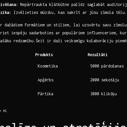
licēšana:
Nepārtraukta klātbūtne palīdz saglabāt auditorij
ūzika:
Izvēlieties mūziku, kas sakrīt ar jūsu zīmola tēlu.
r dažādiem formātiem un stiliem, lai uzsvērtu savu⁣ zīmolu
riet‌ iespēju sadarboties ar populāriem influenceriem, ku
ašāku redzamību.Šeit ir daži veiksmīgu ⁢kolaborāciju piemē
Produkts
Rezultāti
Kosmetika
5000 pārdošanas
Apģērbs
2000 sekotāju
Pārtika
3000 klikšķu
r MI.