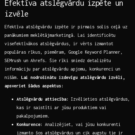
Efektīva atslēgvārdu⁣ izpēte un
izvēle
Efektīva atslēgvārdu izpēte ir pirmais solis ceļā uz
panākumiem meklētājmarketingā.⁣ Lai identificētu
visefektīvākos atslēgvārdus, ir vērts izmantot
populāras rīkus, piemēram, Google Keyword Planner,
SEMrush un Ahrefs. Šie rīki sniedz detalizētu‍
informāciju ⁤par atslēgvārdu‍ apjomu, konkurenci un
⁣nišām.
Lai nodrošinātu izdevīgu ​atslēgvārdu izvēli,
apsveriet šādus⁣ aspektus:
Atslēgvārdu attiecība:
Izvēlieties ⁣atslēgvārdus,
kas ir saistīti ⁣ar jūsu produktiem ​vai
pakalpojumiem.
Konkurence:
Analizējiet, vai jūsu konkurenti
izmanto šos atslēgvārdus un cik augstu tie ⁢ir