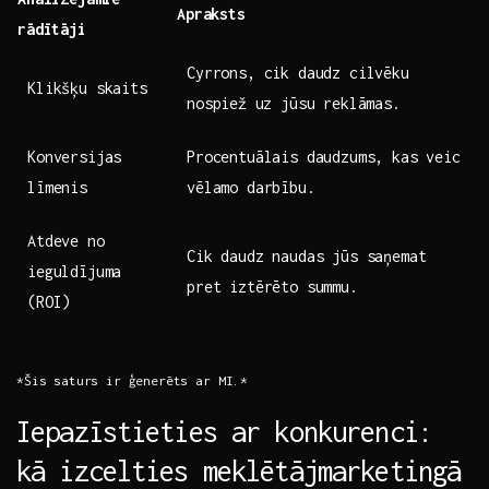
Apraksts
rādītāji
Cyrrons, cik daudz ‌cilvēku⁤
Klikšķu‌ skaits
nospiež⁤ uz jūsu reklāmas.
Konversijas
Procentuālais daudzums, ‌kas ⁤veic
līmenis
vēlamo darbību.
Atdeve no
Cik daudz naudas jūs saņemat
ieguldījuma
pret iztērēto summu.
(ROI)
*Šis ‍saturs ir ģenerēts ar MI.*
Iepazīstieties ar konkurenci:
kā izcelties meklētājmarketingā