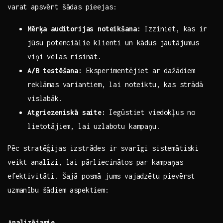
varat‍ apsvērt šādas⁤ pieejas:
Mērķa auditorijas noteikšana:
Izziniet, kas ir
jūsu potenciālie klienti un kādus jautājumus
viņi vēlas risināt.
A/B testēšana:
Eksperimentējiet ⁣ar dažādiem​
reklāmas variantiem, ⁤lai noteiktu, kas strādā
vislabāk.
Atgriezeniskā‌ saite:
⁢Iegūstiet viedokļus no
‌lietotājiem, ‌lai uzlabotu kampaņu.
Pēc stratēģijas izstrādes ir svarīgi sistemātiski
veikt analīzi, lai‍ pārliecinātos ⁣par⁣ kampaņas
efektivitāti. Šajā posmā⁤ jums vajadzētu pievērst
uzmanību šādiem aspektiem:
Analizējamie