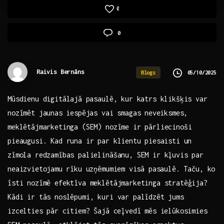
0
0
Raivis Bernāns
05/10/2025
Blogs
Mūsdienu digitālajā⁣ pasaulē, ‌kur katrs klikšķis ​var
nozīmēt ‍jaunas ⁢iespējas vai smagas ⁣neveiksmes,
meklētājmarketinga (SEM) nozīme‌ ir pārliecinoši
pieaugusi. Kad runa​ ir par klientu⁢ piesaisti un
zīmola redzamības palielināšanu, SEM ir kļuvis par
neaizvietojamu ⁤rīku uzņēmumiem⁤ visā pasaulē. Taču, ko
īsti nozīmē efektīva meklētājmarketinga ‌stratēģija?
Kādi ir tās noslēpumi, kuri var palīdzēt jums
izcelties pār ⁤citiem? Šajā ceļvedī mēs ielūkosimies ​