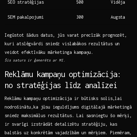
SEO stratēģijas
500
Vidēja
SEM pakalpojumi
300
Augsta
Iegūstot šādus datus, jūs varat precīzāk prognozēt,
kuri atslēgvārdi sniedz vislabākos ​rezultātus un
veidot efektīvāku mārketinga kampaņu.
Šis saturs ir‌ ģenerēts ar MI.
Reklāmu kampaņu optimizācija:
no stratēģijas līdz analīzei
Reklāmu kampaņu optimizācija ir⁢ būtisks‌ solis,lai
nodrošinātu,ka jūsu ieguldījums digitālajā mārketingā
sniedz maksimālus rezultātus. ‌Lai sasniegtu ⁢šo mērķi,
ir ⁣svarīgi izstrādāt detalizētu⁢ stratēģiju, kas
balstās uz konkrētām ‍vajadzībām ⁤un⁢ mērķiem. Piemēram,