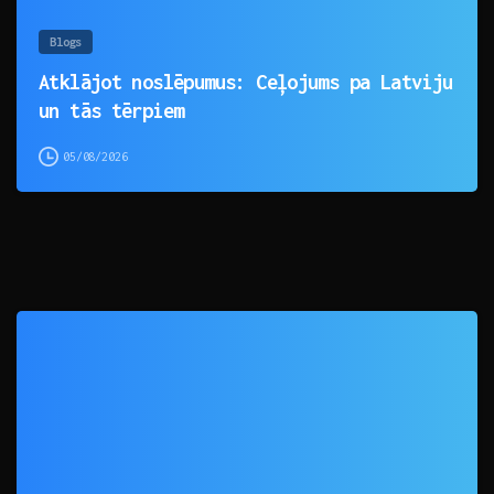
Blogs
Atklājot noslēpumus: Ceļojums pa Latviju
un tās tērpiem
05/08/2026
0