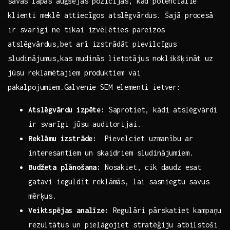
savas ⁤lapas‌ augšējās pozīcijās, kad potenciālie
klienti meklē attiecīgos atslēgvārdus. Šajā procesā
ir svarīgi ne⁣ tikai izvēlēties pareizos
atslēgvārdus,bet arī izstrādāt ⁣pievilcīgus⁣
sludinājumus,kas​ mudinās ‌lietotājus noklikšķināt​ uz⁢
jūsu⁢ reklamētajiem ‍produktiem vai
⁣pakalpojumiem.Galvenie SEM elementi ietver:
Atslēgvārdu izpēte:
Saprotiet, kādi⁣ atslēgvārdi‍
ir svarīgi jūsu auditorijai.
Reklāmu⁤ izstrāde:
⁢ Pievelciet‌ uzmanību ar
interesantiem un skaidriem sludinājumiem.
Budžeta ‌plānošana:
Nosakiet, cik⁣ daudz esat
gatavi ieguldīt reklāmās, ⁢lai ⁣sasniegtu savus
mērķus.
Veiktspējas analīze:
Regulāri pārskatiet kampaņu
rezultātus un pielāgojiet ​stratēģiju​ atbilstoši‌