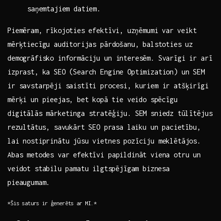
saņemtajiem datiem.
Piemēram, rīkojoties ⁢efektīvi,⁤ uzņēmumi⁣ var veikt
mērķtiecīgu ⁣auditorijas pārdošanu, balstoties uz ​
demogrāfisko informāciju un interesēm. Svarīgi⁤ ir arī
izprast, ka SEO (Search Engine Optimization) un​ SEM⁢
ir ‍savstarpēji saistīti procesi, ‍kuriem​ ir ‍atšķirīgi‍
mērķi un pieejas, ‌bet ⁤kopā ⁢tie veido spēcīgu
digitālās mārketinga ​stratēģiju. SEM ‌sniedz ⁤tūlītējus
⁣rezultātus, savukārt⁣ SEO‌ prasa‍ laiku un pacietību,
lai nostiprinātu jūsu vietnes ​pozīciju ‌meklētājos.
Abas ‍metodes var efektīvi ​papildināt viena​ otru ‌un
veidot stabilu ⁢pamatu ⁤ilgtspējīgam biznesa
pieaugumam.
*Šis saturs ‍ir ģenerēts⁢ ar ⁢MI.*