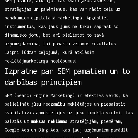
SEM pasaulē, atklājot ​tās⁣ svarīgākos ⁣aspektus,⁤
stratēģijas un paņēmienus, kas var ⁤rādīt ceļu‍ uz
panākumiem⁣ digitālajā ‌mārketingā. ⁣Apgūstiet
instrumentus, kas ļaus ‌jums ne tikai saprast šo ​
dinamisko jomu, bet arī pielietot to savā
uzņēmējdarbībā, lai panāktu​ vēlamos rezultātus.
Laipni lūdzam ⁢ceļojumā, kurā atklāsim
meklētājmarketinga⁢ noslēpumus!
Izpratne par SEM pamatiem⁣ un‌ to
darbības principiem
SEM‍ (Search ⁢Engine Marketing) ‌ir efektīvs veids, kā
palielināt jūsu⁣ redzamību​ meklētājos un⁤ piesaistīt
kvalitatīvus​ apmeklētājus uz ‌jūsu‌ tīmekļa vietni. Tas
balstās uz‌
maksas reklāmas
⁤stratēģijām, piemēram,
Google Ads un Bing Ads, kas ​ļauj uzņēmumiem⁤ parādīt