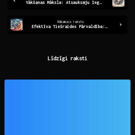
Vākšanas Māksla: Atsauksmju Ieguvumi un Izaicinājumi
Reading
Nākamais raksts
Efektīva Tiešraides Pārvaldība: Ceļš uz Veiksmīgu Notikumu
Līdzīgi raksti
0