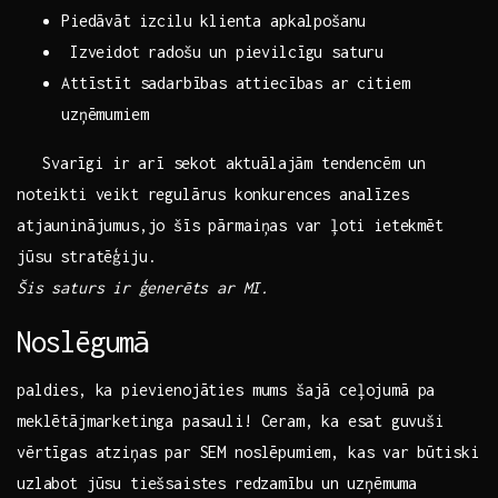
Piedāvāt⁤ izcilu klienta apkalpošanu
‍ Izveidot radošu un pievilcīgu saturu
Attīstīt sadarbības⁢ attiecības ar citiem
uzņēmumiem
⁣ ⁣ ⁢ Svarīgi ir arī sekot aktuālajām tendencēm un
‍noteikti veikt regulārus konkurences analīzes
atjauninājumus,jo šīs pārmaiņas ⁢var⁣ ļoti ‌ietekmēt
jūsu stratēģiju.
Šis saturs ‍ir ⁤ģenerēts⁤ ar MI.
Noslēgumā
paldies, ‍ka pievienojāties mums šajā ceļojumā pa
meklētājmarketinga pasauli! Ceram, ⁣ka esat ⁢guvuši
vērtīgas atziņas par‍ SEM ‍noslēpumiem, ​kas var ⁤būtiski
uzlabot jūsu tiešsaistes⁣ redzamību ⁢un⁤ uzņēmuma