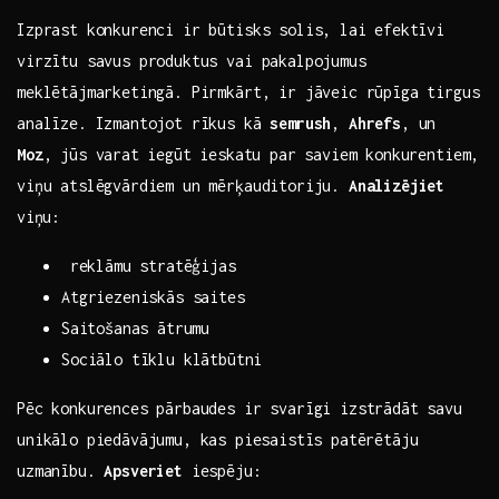
Izprast konkurenci‌ ir būtisks solis, lai ⁤efektīvi
virzītu savus produktus vai pakalpojumus‌
meklētājmarketingā. Pirmkārt, ir jāveic rūpīga tirgus
analīze. ​Izmantojot rīkus kā
semrush
,
Ahrefs
, ⁢un ⁤
Moz
, jūs varat ⁤iegūt ⁤ieskatu par saviem konkurentiem,
viņu atslēgvārdiem un mērķauditoriju.
Analizējiet
⁣viņu: ‌ ⁢ ​ ⁢ ⁤
⁤ reklāmu stratēģijas
Atgriezeniskās saites
⁣Saitošanas ātrumu
Sociālo tīklu klātbūtni
Pēc konkurences pārbaudes ir svarīgi ‍izstrādāt savu
unikālo piedāvājumu, kas ⁣piesaistīs patērētāju
uzmanību.
Apsveriet
iespēju: ⁤ ‌