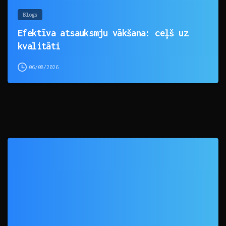
Blogs
Efektīva atsauksmju vākšana: ceļš uz
kvalitāti
06/08/2026
0