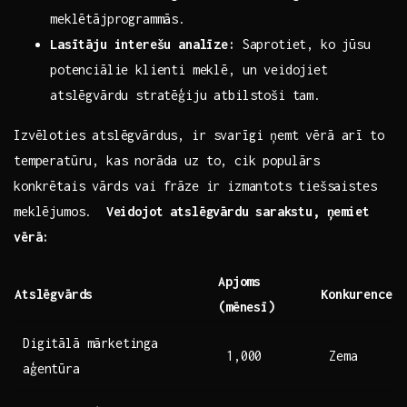
meklētājprogrammās.
Lasītāju interešu analīze:
Saprotiet, ko jūsu
potenciālie klienti ​meklē, un ​veidojiet
atslēgvārdu stratēģiju atbilstoši tam.
Izvēloties ‌atslēgvārdus, ir svarīgi ņemt vērā arī to
temperatūru,​ kas norāda uz ‍to,​ cik populārs
konkrētais vārds vai frāze⁣ ir‌ izmantots ⁣tiešsaistes
meklējumos. ⁣
Veidojot atslēgvārdu ⁢sarakstu, ņemiet
vērā:
Apjoms​
Atslēgvārds
Konkurence
(mēnesī)
Digitālā‌ mārketinga
1,000
Zema
aģentūra