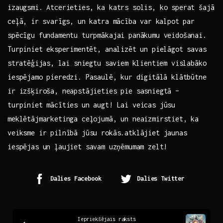
izaugsmi. Atcerieties,‍ ka katrs solis, ko sperat ‌šajā
‌ceļā, ⁣ir svarīgs, un katra ‌mācība var ⁣kalpot par⁢
spēcīgu fundamentu turpmākajai‍ panākumu veidošanai.
Turpiniet ⁣eksperimentēt, analizēt un pielāgot savas
⁣stratēģijas, ⁤lai sniegtu saviem klientiem vislabāko
iespējamo pieredzi. Pasaulē, kur⁤ digitālā klātbūtne⁢
ir izšķiroša, neapstājieties pie sasniegtā –
turpiniet mācīties un augt! ‍Lai veicas jūsu
meklētājmarketinga ceļojumā, un neaizmirstiet, ka
veiksme‍ ir pilnībā jūsu rokās.atklājiet​ jaunas
iespējas​ un​ ļaujiet savam ⁣uzņēmumam zelt!
Dalies Facebook
Dalies Twitter
Continue
Iepriekšējais raksts