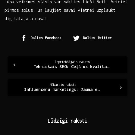
jūsu veiksmes stāsts var sākties tieši šeit. Veiciet
⁤pirmos soļus, un ‍ļaujiet‍ savai vietnei uzplaukt
digitālajā ainavā!
Dalies Facebook
Dalies Twitter
Continue
Iepriekšējais raksts
Tehniskais SEO: Ceļš uz kvalitatīvāku tīmekļa redzamību
Reading
Nākamais raksts
Influenceru mārketings: Jauna era uzņēmējdarbībā
Līdzīgi raksti