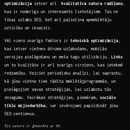
optimizācija
ietver arī ⁢
kvalitatīva satura radīšanu
,⁣
kas ir noderīgs un ‌interesants lietotājiem. Tas ne
tikai uzlabo SEO, bet arī palielina​ apmeklētāju
uzticību un ​iesaisti.
Vēl viens ⁣svarīgs faktors ir
tehniskā optimizācija
,
kas ietver vietnes ātruma uzlabošanu, mobilās
versijas pielāgošanu un meta tagu utilizāciju.
Links
un to kvalitāte ir‍ arī svarīgs virziens, kas ietekmē⁣
redzamību. Veiciet​ periodisku analīzi, lai saprastu,
kā jūsu ⁢vietne tiek rādīta meklētājprogrammās, un
pielāgojiet savas⁣ stratēģijas,‍ lai⁣ uzlabotu ⁣tās
sniegumu. Vairākas stratēģijas, ⁤piemēram,
sociālo
tīklu mijiedarbība
, var ievērojami papildināt jūsu
SEO centienus.
Šis saturs ir ģenerēts ar MI.