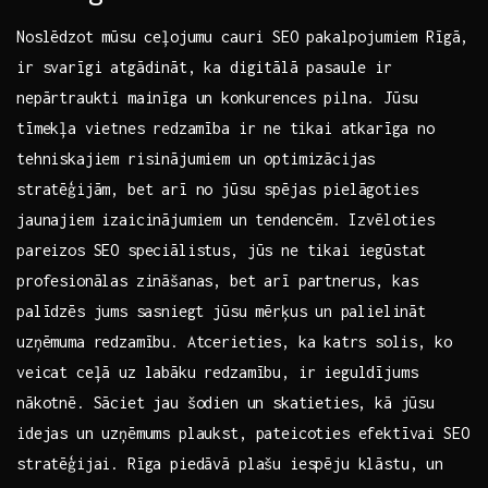
Noslēdzot mūsu ⁣ceļojumu cauri⁤ SEO pakalpojumiem Rīgā,
​ir svarīgi atgādināt,‍ ka⁢ digitālā pasaule ir
nepārtraukti mainīga un konkurences ‌pilna. Jūsu
tīmekļa ⁤vietnes redzamība‍ ir ne⁢ tikai​ atkarīga no
tehniskajiem risinājumiem un optimizācijas
stratēģijām, ‌bet arī‍ no jūsu spējas pielāgoties⁣
jaunajiem izaicinājumiem un ⁤tendencēm.⁣ Izvēloties
pareizos ​SEO speciālistus,​ jūs ne tikai iegūstat
profesionālas zināšanas, bet arī partnerus, kas
palīdzēs jums ⁢sasniegt jūsu mērķus⁢ un palielināt
uzņēmuma redzamību. Atcerieties, ka ⁤katrs ⁣solis, ko
veicat ceļā uz labāku redzamību, ir ieguldījums⁤
nākotnē. Sāciet jau šodien ⁣un skatieties, kā jūsu
idejas un uzņēmums plaukst, pateicoties efektīvai SEO
stratēģijai. Rīga piedāvā plašu iespēju klāstu, un