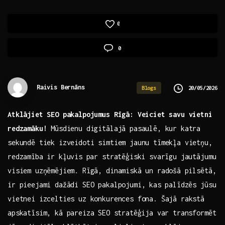
0
0
Raivis Bernāns
20/05/2026
Blogs
Atklājiet SEO pakalpojumus Rīgā:​ Veiciet savu vietni
redzamāku!
Mūsdienu‌ digitālajā pasaulē,‌ kur katra
sekundē tiek‍ izveidoti‌ simtiem jaunu tīmekļa vietņu,
redzamība ir kļuvis⁤ par stratēģiski svarīgu jautājumu
visiem uzņēmējiem. Rīgā, dinamiskā un radošā⁣ pilsētā,
​ir pieejami dažādi SEO pakalpojumi,⁣ kas ​palīdzēs jūsu
vietnei izcelties uz konkurences fona. Šajā rakstā
apskatīsim, kā pareiza ⁣SEO stratēģija var transformēt