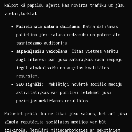
kalpot ⁤kā papildu aģenti,kas novirza trafiku uz jūsu
vietni,turklāt:
Palielināta​ satura dalīšana:
Katra dalīšanās
palielina jūsu satura redzamību⁤ un ‍potenciālo
sasniedzamo auditoriju.
atpakaļsaišu veidošana:
Citas vietnes varētu
augt interesi par ​jūsu⁢ saturu,kas rada​ iespēju
iegūt​ atpakaļsaišu ⁢no augstas kvalitātes
resursiem.
SEO signāli:
⁤ Meklētāji⁢ novērtē sociālo mediju
aktivitāti,kas⁢ var pozitīvi ietekmēt jūsu
pozīcijas meklēšanas rezultātos.
Paturiet prātā, ka ne tikai jūsu saturs, bet arī jūsu
zīmola reputācija ‍sociālajos medijos var​ būt
izšķiroša. ‍Regulāri mijiedarbojoties ⁢ar sekotājiem