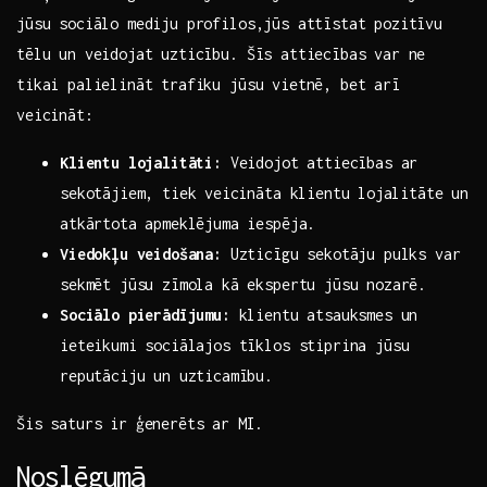
jūsu sociālo‌ mediju profilos,jūs attīstat pozitīvu
tēlu un ​veidojat​ uzticību. Šīs attiecības var ne‌
tikai palielināt trafiku jūsu vietnē, bet arī
veicināt:
Klientu lojalitāti:
Veidojot attiecības ar
sekotājiem, tiek ⁣veicināta klientu⁣ lojalitāte un
atkārtota apmeklējuma iespēja.
Viedokļu veidošana:
Uzticīgu sekotāju pulks var
sekmēt jūsu zīmola kā ekspertu jūsu nozarē.
Sociālo pierādījumu:
‍klientu atsauksmes‍ un
ieteikumi sociālajos‍ tīklos ​stiprina jūsu​
reputāciju un uzticamību.
Šis saturs ir ģenerēts ⁣ar MI.
Noslēgumā