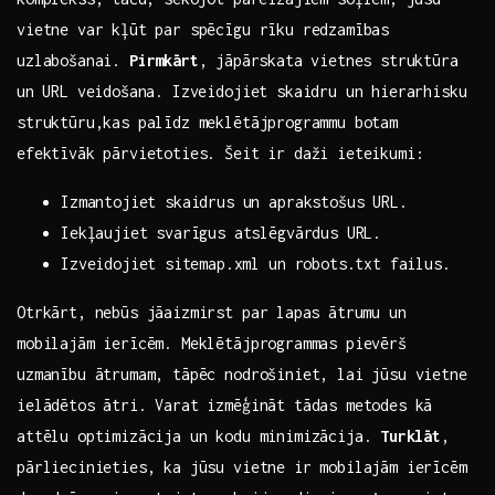
vietne var kļūt par spēcīgu​ rīku redzamības
uzlabošanai.
Pirmkārt
,⁢ jāpārskata ​vietnes struktūra​
un ⁤URL veidošana. ‌Izveidojiet‍ skaidru un hierarhisku
struktūru,kas palīdz meklētājprogrammu ​botam
efektīvāk ​pārvietoties. Šeit ​ir daži ieteikumi:
Izmantojiet skaidrus un aprakstošus URL.
Iekļaujiet ‍svarīgus atslēgvārdus URL.
Izveidojiet⁣ sitemap.xml un robots.txt failus.
Otrkārt, nebūs‌ jāaizmirst par⁤ lapas ātrumu un
mobilajām ierīcēm. Meklētājprogrammas‌ pievērš
uzmanību ātrumam, tāpēc nodrošiniet, lai jūsu vietne
‌ielādētos ātri. Varat izmēģināt tādas metodes kā ​
attēlu ‌optimizācija un kodu minimizācija.⁢
Turklāt
,
pārliecinieties, ka jūsu vietne ir mobilajām ierīcēm