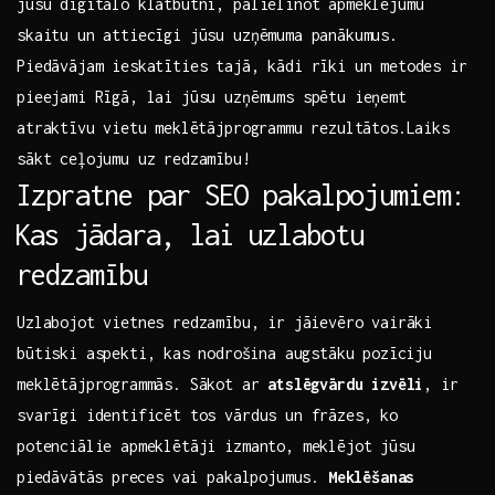
jūsu digitālo klātbūtni, palielinot apmeklējumu
skaitu un attiecīgi jūsu uzņēmuma panākumus.
Piedāvājam ieskatīties tajā, ‌kādi rīki un metodes ir
pieejami Rīgā, lai jūsu ‍uzņēmums spētu ieņemt⁣
atraktīvu vietu⁢ meklētājprogrammu rezultātos.Laiks
sākt ceļojumu uz redzamību!
Izpratne par ⁣SEO pakalpojumiem:
⁤Kas jādara, lai uzlabotu
redzamību
Uzlabojot vietnes redzamību, ir ⁣jāievēro ‍vairāki
būtiski aspekti, ⁢kas ⁤nodrošina augstāku pozīciju
meklētājprogrammās. Sākot⁣ ar
atslēgvārdu izvēli
,‍ ir
svarīgi identificēt tos vārdus un frāzes, ko
‌potenciālie apmeklētāji izmanto, meklējot jūsu
⁣piedāvātās⁣ preces vai pakalpojumus.
Meklēšanas