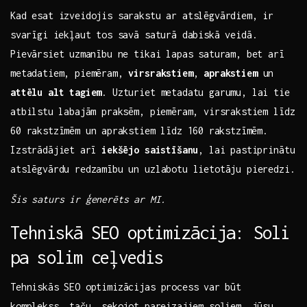
Kad esat izveidojis‌ sarakstu ar atslēgvārdiem,‌ ir
⁣svarīgi iekļaut tos savā saturā dabiskā veidā. ​
Pievārsiet⁤ uzmanību ne tikai lapas saturam, bet arī
metadatiem, piemēram,
virsrakstiem
,
aprakstiem
un
attēlu alt tagiem
. Uzturiet metadatu garumu, lai tie
atbilstu ⁤labajām praksēm, piemēram, virsrakstiem‍ līdz
60 rakstzīmēm un ⁤aprakstiem‍ līdz 160⁤ rakstzīmēm.⁢
Izstrādājiet ⁤arī
iekšējo saistīšanu
, lai pastiprinātu
atslēgvārdu redzamību un​ uzlabotu lietotāju pieredzi.
Šis saturs ir ģenerēts ‌ar⁣ MI.
Tehniskā SEO optimizācija: Soli
pa solim ceļvedis
Tehniskās SEO optimizācijas process ⁢var būt
komplekss, ⁣taču, sekojot pareizajiem soļiem, jūsu