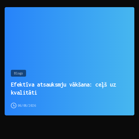
0
Blogs
Efektīva atsauksmju vākšana: ceļš uz
kvalitāti
06/08/2026