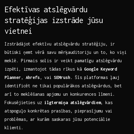
Efektīvas atslēgvārdu
stratēģijas izstrāde jūsu‌
vietnei
Izstrādājot efektīvu atslēgvārdu stratēģiju, ir
būtiski ņemt vērā savu mērķauditoriju un to, ⁢ko viņi
meklē.‍ Pirmais​ solis ir veikt pamatīgu ​atslēgvārdu
izpēti, ⁤izmantojot ​tādas rīkus kā
Google Keyword
Planner
,
Ahrefs
,‍ vai
SEMrush
.⁢ Šīs platformas ļauj
⁣identificēt⁣ ne tikai‍ populārākos atslēgvārdus,⁤ bet
arī to meklēšanas apjomu un konkurences līmeni.
Fokusējieties uz
ilgtermiņa atslēgvārdiem
, kas
atspoguļo konkrētas prasības,⁢ pieprasījumu⁢ vai
problēmas, ar kurām saskaras jūsu potenciālie
klienti.