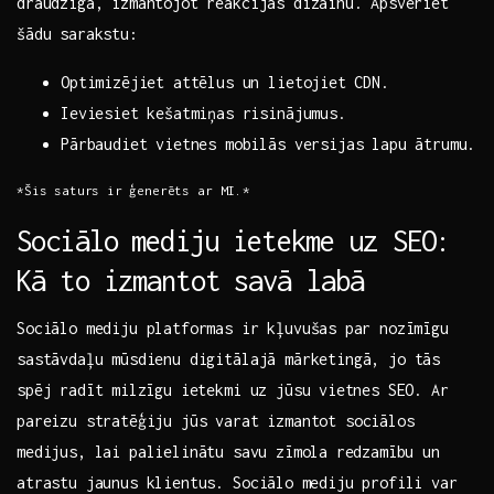
draudzīga, izmantojot reakcijas dizainu. ⁣Apsveriet
‍šādu sarakstu:
Optimizējiet attēlus un lietojiet⁢ CDN.
Ieviesiet kešatmiņas risinājumus.
Pārbaudiet vietnes mobilās versijas lapu ātrumu.
*Šis saturs ir⁣ ģenerēts ‍ar MI.*
Sociālo⁢ mediju ietekme uz SEO:
Kā to‍ izmantot savā labā
Sociālo mediju platformas ir ‍kļuvušas⁣ par nozīmīgu
sastāvdaļu mūsdienu digitālajā mārketingā, ​jo tās
spēj radīt⁢ milzīgu ietekmi uz jūsu ⁤vietnes SEO. Ar
pareizu‍ stratēģiju jūs varat izmantot sociālos
medijus, lai palielinātu⁣ savu zīmola⁢ redzamību un
atrastu jaunus klientus.‌ Sociālo ⁣mediju profili var‌