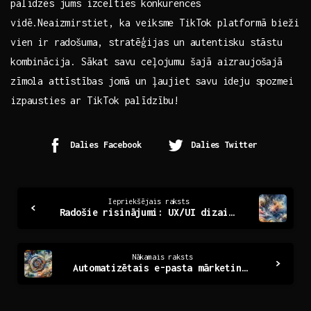
palīdzēs jums izcelties⁢ konkurences
vidē.Neaizmirstiet, ka veiksme TikTok platformā bieži⁣
vien ir radošuma, stratēģijas un ⁤autentisku ​stāstu
kombinācija. Sākat savu ceļojumu šajā aizraujošajā
zīmola ⁣attīstības‌ jomā un ​ļaujiet savu ideju spozmei
izpausties ar TikTok palīdzību!
Dalies Facebook
Dalies Twitter
Continue
Iepriekšējais raksts
Radošie risinājumi: UX/UI dizaina spēks digitālajā pasaulē
Reading
Nākamais raksts
Automatizētais e-pasta mārketings: Mērķtiecīga komunikācija