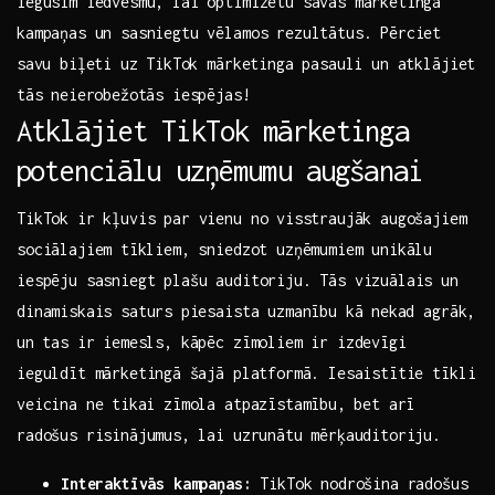
iegūsim iedvesmu, lai optimizētu ‍savas mārketinga
kampaņas un sasniegtu vēlamos‌ rezultātus. Pērciet
⁢savu biļeti⁣ uz TikTok mārketinga pasauli un atklājiet
⁢tās neierobežotās iespējas!
Atklājiet TikTok mārketinga
⁢potenciālu uzņēmumu‍ augšanai
TikTok ir kļuvis par​ vienu no⁤ visstraujāk augošajiem
sociālajiem ⁢tīkliem, sniedzot uzņēmumiem unikālu
iespēju sasniegt plašu auditoriju. Tās ‌vizuālais un
dinamiskais saturs ⁤piesaista uzmanību kā⁢ nekad agrāk,
un⁢ tas ir iemesls,‌ kāpēc zīmoliem ir izdevīgi
ieguldīt mārketingā ⁢šajā platformā. Iesaistītie tīkli
veicina ne ⁣tikai zīmola atpazīstamību, ⁤bet ‍arī
radošus risinājumus,⁢ lai uzrunātu mērķauditoriju. ‍
Interaktīvās kampaņas:
TikTok nodrošina ‌radošus