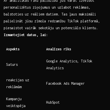
Ar‌ analītikas rīku palīdzību jūs varat izveidot
personalizētus‌ ziņojumus un uzlabot ‌reklāmas,
balstoties uz reāliem ‌datiem. Tas ļaus maksimāli
⁣palielināt jūsu zīmola redzamību TikTok platformā,​
piesaistot vairāk sekotāju un potenciālo klientu.
Izmantojiet‍ datus, lai:
Aspekts
Analīzes rīks
Google‌ Analytics, ‍TikTok
Saturs
Analytics
reakcijas uz​
Facebook Ads Manager
reklāmām
Kampanju⁢
HubSpot
veiktspēja