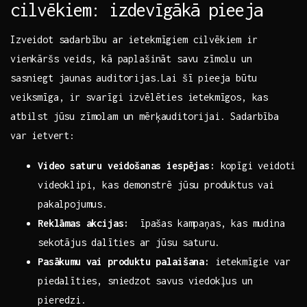
cilvēkiem: izdevīgākā pieeja
Izveidot sadarbību ‍ar ietekmīgiem cilvēkiem ir
vienkāršs veids, kā ⁢paplašināt savu zīmolu ​un
sasniegt jaunas auditorijas.Lai ⁢šī pieeja ⁤būtu
veiksmīga,⁢ ir ​svarīgi​ izvēlēties ietekmīgos, kas
atbilst‍ jūsu zīmolam un mērķauditorijai. Sadarbība
⁣var ietvert:
Video saturu veidošanas iespējas:
kopīgi veidoti
videoklipi, kas demonstrē jūsu produktus ​vai
pakalpojumus.
Reklāmas​ akcijas:
‍ īpašas kampaņas, kas mudina
sekotājus ⁢dalīties ⁤ar jūsu saturu.
Pasākumu ‌vai produktu palaišana:
ietekmīgie var
piedalīties, sniedzot savus viedokļus​ un
pieredzi.