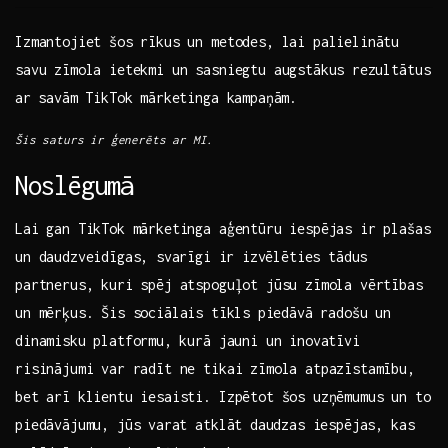
Izmantojiet šos rīkus un metodes, lai palielinātu
savu zīmola ietekmi‍ un ‌sasniegtu augstākus ⁤rezultātus
⁢ar ‍savām TikTok mārketinga kampaņām.
Šis saturs ‌ir ģenerēts ⁣ar ​MI.
Noslēgumā
Lai gan TikTok mārketinga aģentūru iespējas ⁤ir plašas
un daudzveidīgas, ⁢svarīgi ⁤ir⁤ izvēlēties tādus
partnerus, ​kuri spēj ‍atspoguļot jūsu zīmola vērtības
un mērķus. Šis sociālais⁢ tīkls⁢ piedāvā radošu un
dinamisku platformu,⁢ kurā ‍jauni un inovatīvi
risinājumi var radīt ne tikai‍ zīmola atpazīstamību,
bet arī klientu ‌iesaisti. Izpētot šos uzņēmumus ⁢un to
piedāvājumu, jūs ⁢varat​ atklāt ⁢daudzas iespējas, kas