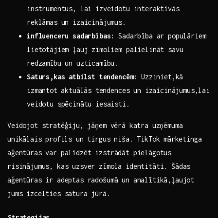
instrumentus,​ lai ‍izveidotu interaktīvās
reklāmas un izaicinājumus.
influenceru sadarbības:
Sadarbība ar populāriem
lietotājiem ļauj zīmoliem palielināt savu
redzamību un ‍uzticamību.
Saturs,kas ⁢atbilst tendencēm:
Uzziniet,kā
izmantot ⁢aktuālās⁣ tendences un izaicinājumus,lai
veidotu spēcinātu iesaisti.
Veidojot stratēģiju,⁣ jāņem vērā katra uzņēmuma
unikālais⁤ profils un tirgus niša. TikTok⁢ mārketinga
aģentūras var palīdzēt izstrādāt pielāgotus
risinājumus, kas uzsver‍ zīmola identitāti. Šādas
aģentūras ir adeptas radošumā un analītikā,ļaujot⁣
jums izcelties satura jūrā.
Strategijas