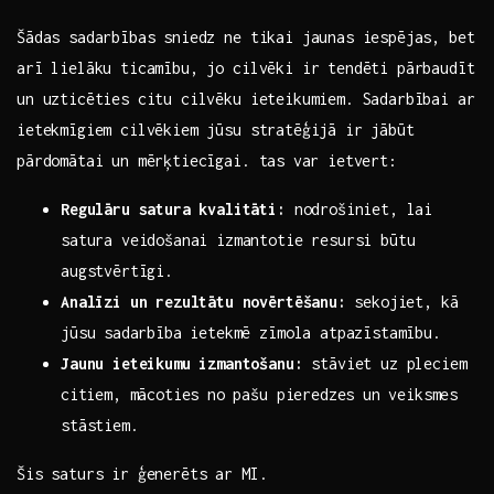
Šādas sadarbības sniedz ‍ne‍ tikai jaunas iespējas, bet
arī lielāku ticamību, jo cilvēki ir tendēti pārbaudīt
un​ uzticēties citu cilvēku ieteikumiem. Sadarbībai‌ ar
ietekmīgiem cilvēkiem jūsu stratēģijā ir‌ jābūt
pārdomātai un ‍mērķtiecīgai. tas ⁤var ietvert:
Regulāru satura kvalitāti:
​nodrošiniet,‍ lai
satura ‌veidošanai izmantotie resursi būtu
augstvērtīgi.
Analīzi un rezultātu novērtēšanu:
⁤sekojiet, kā
jūsu⁤ sadarbība ietekmē zīmola atpazīstamību.
Jaunu ieteikumu izmantošanu:
stāviet uz pleciem
⁣citiem, mācoties ⁢no pašu pieredzes un⁤ veiksmes
stāstiem.
Šis saturs‍ ir ģenerēts ar MI.