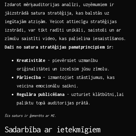
Izdarot mērķauditorijas analīzi, uzņēmumiem ir
jāizstrādā satura ⁣stratēģija, kas balstās uz
iegūtajām atziņām. Veicot ‌attiecīgu stratēģijas
izstrādi, var tikt radīti unikāli, saistoši un ar⁤
zīmolu saistīti video, kas ‌palielina iesaistīšanos.
Daži⁢ no satura ⁢stratēģijas pamatprincipiem ir:
Kreativitāte
-‌ pievērsiet uzmanību
oriģinalitātei un izcelsim jūsu zīmolu.
Pārliecība
– izmantojiet stāstījumus, kas
veicina emocionālu⁢ saikni.
Regulāra publicēšana
-⁤ uzturiet klātbūtni,lai
paliktu topā auditorijas prātā.
Šis ‍saturs ir ģenerēts ar MI.
Sadarbība ar ietekmīgiem