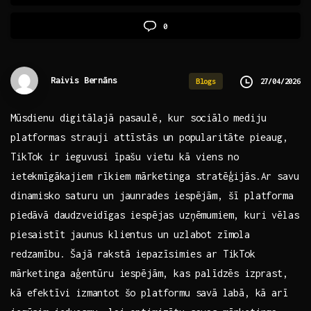
0
Raivis Bernāns
27/04/2026
Blogs
Mūsdienu ‌digitālajā pasaulē, kur ‌sociālo mediju
platformas strauji attīstās un⁢ popularitāte⁢ pieaug,
TikTok ir ieguvusi īpašu vietu kā viens ⁣no​
ietekmīgākajiem rīkiem mārketinga stratēģijās.Ar savu
dinamisko saturu un jaunrades iespējām, šī platforma
piedāvā daudzveidīgas iespējas uzņēmumiem, kuri⁢ vēlas‌
piesaistīt jaunus klientus un uzlabot zīmola
redzamību. Šajā rakstā iepazīsimies ar TikTok
mārketinga ⁤aģentūru iespējām,‌ kas palīdzēs izprast,
kā efektīvi izmantot‍ šo platformu ‍savā⁣ labā, kā arī