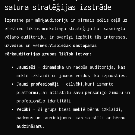
satura stratēģijas ⁢izstrāde
Izpratne par mērķauditoriju ir pirmais solis ceļā uz
efektīvu TikTok mārketinga ⁢stratēģiju.Lai sasniegtu
⁣vēlamo auditoriju, ir svarīgi izpētīt tās‍ intereses,
uzvedību un vēlmes.
Visbiežāk sastopamās
mērķauditorijas grupas TikTok ietver:
Jaunieši
– dinamiska un radoša auditorija, kas
meklē izklaidi un ⁤jaunus ‌veidus, ⁤kā izpausties.
Jauni ⁤profesionāļi
– ⁢cilvēki,kuri⁤ izmanto
platformu,lai attīstītu savu personīgo zīmolu ‌un‌
profesionālo identitāti.
Vecāki
– šī grupa bieži meklē bērnu izklaidi,
padomus un jauninājumus, ⁢kas saistīti ar bērnu
audzināšanu.