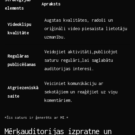
Apraksts
elements
Augstas kvalitātes, ​radoši un
Videoklipu
oriģināli video piesaista lietotāju
kvalitāte
uzmanību.
Veidojiet‍ aktivitāti,publicējot
Regulāras ​
saturu regulāri,lai saglabātu
publicēšanas
auditorijas interesi.
Veiciniet‍ komunikāciju ar
Atgriezeniskā
sekotājiem un reaģējiet uz viņu
saite
komentāriem.
*Šis saturs ​ir ģenerēts ar MI.*
Mērķauditorijas izpratne un