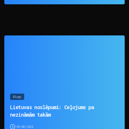
0
Blogs
Lietuvas noslēpumi: Ceļojums pa
nezināmām takām
08/08/2026