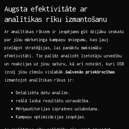
Augsta efektivitāte ar⁣
analītikas rīku izmantošanu
Ar analītikas rīkiem ir ⁤iespējams ⁢gūt dziļāku‌ ieskatu
par jūsu mārketinga kampaņu sniegumu, kas ļauj
pielāgot‌ stratēģijas, lai panāktu maksimālu
efektivitāti. Tie palīdz analizēt lietotāju uzvedību
un reakcijas uz jūsu saturu, kā arī‍ noteikt, kuri USB
izceļ jūsu zīmolu vislabāk.
Galvenās priekšrocības
‌izmantojot analītikas rīkus ⁣ir:
Detalizēta datu analīze.
reālā ⁤laika rezultātu uzraudzība.
Mērķauditorijas izpratnes uzlabošana.
Kampaņu optimizācijas ⁢iespējas.