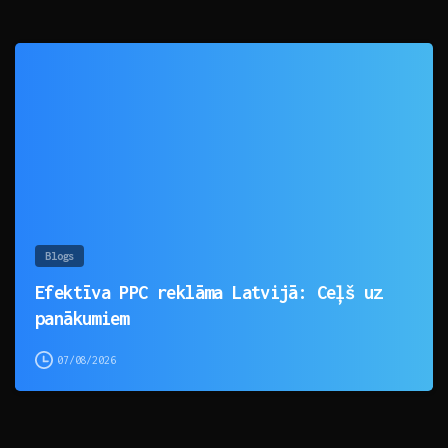
0
Blogs
Efektīva PPC reklāma Latvijā: Ceļš uz
panākumiem
07/08/2026