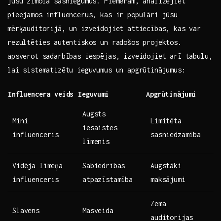
‍jūsu zīmola sasniegumus. Piemēram, analizējiet
pieejamos influencerus, kas ir populāri jūsu
mērķauditorijā, un izveidojiet attiecības, kas ⁣var
rezultēties autentiskos un radošos projektos.
apsverot sadarbības iespējas, izveidojiet arī tabulu,
lai sistematizētu ieguvumus un apgrūtinājumus:
Influencera veids
Ieguvumi
Apgrūtinājumi
Augsts
Mini
Limitēta
iesaistes
influenceris
sasniedzamība
līmenis
Vidēja līmeņa
Sabiedrības
Augstāki
influenceris
atpazīstamība
maksājumi
Zema
Slavens
Masveida
auditorijas⁤