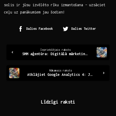
solis ir jūsu izvēlēto rīku‍ izmantošana – uzsāciet
‍ceļu uz panākumiem jau šodien!
Dalies Facebook
Dalies Twitter
Continue
Iepriekšējais raksts
SMM aģentūra: Digitālā mārketinga radošais spēks
Reading
Nākamais raksts
Atklājiet Google Analytics 4: Jauni rīki un iespējas
Līdzīgi raksti