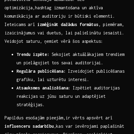
optimizācija,hashtag izmantošana un aktīva
komunikācija ar auditoriju ir būtiski elementi.
Ieteicams arī
izmēģināt dažādus formātus
, piemēram,
izaicinājumus vai duetus, lai palielinātu iesaisti.
Veidojot saturu, ņemiet vērā šos aspektus:
Trendu izpēte:
Sekojiet aktuālākajiem trendiem⁢
un pielāgojiet tos ​savai auditorijai.
Regulāra ‌publicēšana:
Izveidojiet publicēšanas
grafiku, lai uzturētu interesi.
Atsauksmes analizēšana:
Izpētiet auditorijas
reakcijas uz ⁤jūsu saturu un adaptējiet ​
stratēģijas.
Papildus esošajām pieejām,ir vērts apsvērt arī
influenceru sadarbību
,kas var ievērojami paplašināt