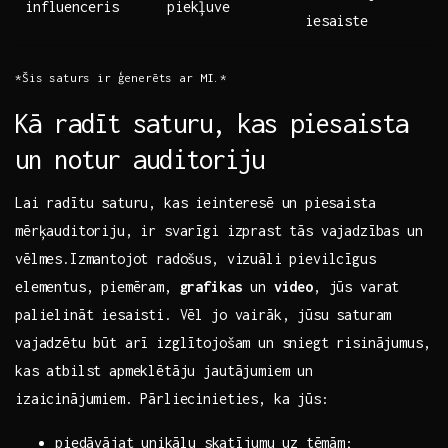
influenceris
piekļuve
iesaiste
*Šis saturs ir ģenerēts ar MI.*
Kā radīt saturu,⁣ kas piesaista
un notur auditoriju
Lai radītu saturu, kas ieinteresē un ⁤piesaista
mērķauditoriju, ir svarīgi izprast tās ​vajadzības un
vēlmes.Izmantojot radošus, ​vizuāli pievilcīgus
elementus, piemēram,
grafikas
un
video
, jūs ‌varat
palielināt iesaisti. Vēl​ jo vairāk, jūsu saturam
vajadzētu būt arī izglītojošam un sniegt risinājumus,
kas atbilst apmeklētāju jautājumiem ‌un
izaicinājumiem. Pārliecinieties, ka jūs:
piedāvājat ⁢unikālu skatījumu uz tēmām;