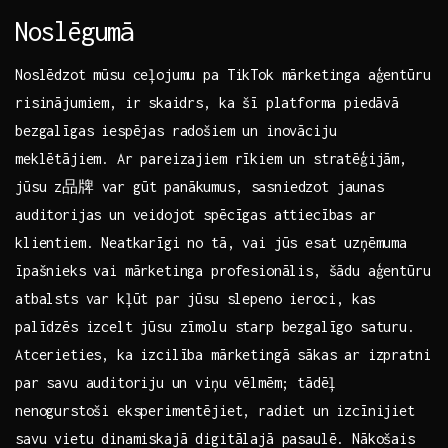
Noslēgumā
Noslēdzot mūsu ceļojumu‌ pa TikTok‌ mārketinga aģentūru
risinājumiem, ir ⁢skaidrs, ka šī platforma piedāvā
bezgalīgas iespējas radošiem ‍un inovāciju
meklētājiem. Ar pareizajiem rīkiem un stratēģijām,
jūsu z品牌 var gūt panākumus, sasniedzot jaunas
auditorijas un veidojot spēcīgas attiecības ar
klientiem. Neatkarīgi no tā, vai jūs esat uzņēmuma
īpašnieks vai mārketinga profesionālis, šādu aģentūru
atbalsts var kļūt par jūsu⁤ slepeno⁤ ieroci, kas
palīdzēs izcelt ​jūsu zīmolu starp bezgalīgo ​saturu.
Atcerieties, ka izcilība mārketingā sākas ar izpratni
par savu auditoriju ⁢un viņu vēlmēm; tādēļ
nenogurstoši eksperimentējiet, radiet un izcīnijiet
savu vietu dinamiskajā digitālajā pasaulē. Nākošais