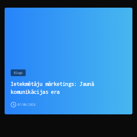
0
Blogs
Ietekmētāju mārketings: Jaunā
komunikācijas era
07/08/2026