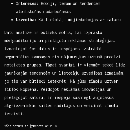
Intereses:
Hobiji, tēmām un tendencēm⁣
atbilstošas nodarbošanās
Uzvedība:
Kā lietotāji mijiedarbojas ar saturu
Datu analīze ‍ir būtisks solis, lai izprastu
mērķauditoriju un pielāgotu reklāmas stratēģijas.
Izmantojot šos datus,ir iespējams izstrādāt
segmentētus kampaņas risinājumus,kas uzrunā precīzi
noteiktas grupas. Tāpat svarīgi ir vienmēr sekot līdz
jaunākajām tendencēm un lietotāju uzvedības izmaiņām,
jo tās var būtiski ietekmēt, kā jūsu zīmolu uztver
TikTok kopiena. Veidojot reklāmas inovācijas un
pielāgojot saturu, ir iespēja sasniegt augstākus
atgriezeniskās saites rādītājus un veicināt zīmola
iesaisti.
*Šis saturs ir ģenerēts ar MI.*