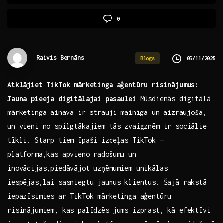
0
Raivis Bernāns
05/11/2025
Blogs
Atklājiet TikTok mārketinga aģentūru risinājumus:
Jauna pieeja digitālajai pasaulei
Mūsdienās digitālā
mārketinga ⁣ainava ir strauji mainīga⁣ un aizraujoša,
un vieni no spilgtākajiem tās zvaigznēm ir sociālie
tīkli. Starp tiem īpaši izceļas TikTok —
platforma,kas‌ apvieno radošumu un
inovācijas,piedāvājot uzņēmumiem unikālas
iespējas,lai sasniegtu jaunus klientus. Šajā rakstā
iepazīsimies ar TikTok mārketinga aģentūru
risinājumiem, kas palīdzēs jums izprast, kā efektīvi