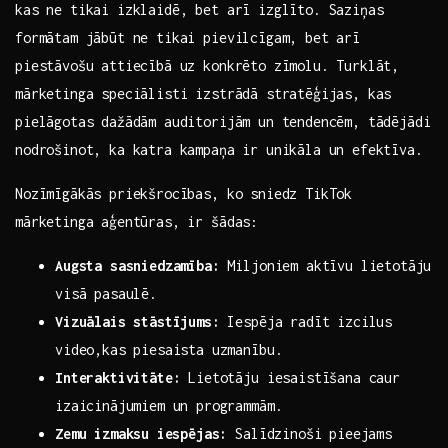
kas ne tikai izklaidē, bet arī izglīto. Saziņas
formātam jābūt ne tikai pievilcīgam, bet arī
piestāvošu attiecībā uz konkrēto zīmolu. Turklāt,
mārketinga speciālisti izstrādā stratēģijas, kas
pielāgotas dažādām auditorijām un tendencēm, tādējādi
nodrošinot, ka katra kampaņa ir‍ unikāla un efektīva.
Nozīmīgākās priekšrocības, ko sniedz TikTok
mārketinga aģentūras, ir šādas:
Augsta sasniedzamība:
Miljoniem aktīvu lietotāju
visā pasaulē.
Vizuālais stāstījums:
Iespēja radīt izcilus
video,kas piesaista‌ uzmanību.
Interaktivitāte:
Lietotāju iesaistīšana caur
izaicinājumiem un programmām.
Zemu izmaksu ⁢iespējas:
Salīdzinoši pieejams