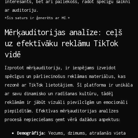
interesants, bet arī paliekošs, radot spēcīgu saikni
ar auditoriju.
*Šis saturs ir ģenerēts ar MI.*
Mērķauditorijas analīze: ceļš
uz efektīvāku reklāmu TikTok
vidē
Izprotot mērķauditoriju, ir iespējams izveidot‌
spēcīgus un ⁢pārliecinošus reklāmas materiālus, kas
rezonē ar ⁤TikTok lietotājiem. Šī platforma​ ir unikāla
ar savu dinamisko ⁤un radīšanas kultūru,⁤ tādēļ
reklāmām ir jābūt vizuāli pievilcīgām un emocionāli
piepildītām. Efektīvas mērķauditorijas analīzes
procesā nepieciešams ņemt vērā dažādus aspektus:
Demogrāfija:
Vecums, dzimums, atrašanās vieta