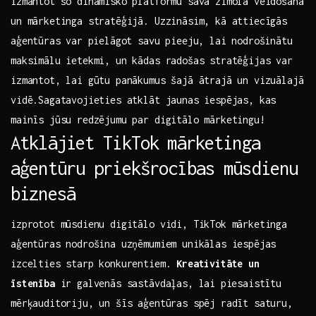
izmantot šo dinamisko platformu savā zīmola veidošanā
un mārketinga stratēģijā. Uzzināsim, kā attiecīgās
aģentūras var ⁣pielāgot savu pieeju,‍ lai nodrošinātu
maksimālu ietekmi, un kādas radošas stratēģijas var
izmantot, ​lai gūtu panākumus šajā ātrajā un vizuālajā
vidē.Sagatavojieties atklāt jaunas iespējas, kas
mainīs jūsu redzējumu​ par digitālo mārketingu!
Atklājiet TikTok⁣ mārketinga
aģentūru priekšrocības mūsdienu
biznesā
izprotot mūsdienu digitālo vidi, TikTok mārketinga
aģentūras nodrošina uzņēmumiem unikālas iespējas
izcelties starp konkurentiem.
Kreativitāte un ​
īstenība
ir galvenās sastāvdaļas, lai⁢ piesaistītu
mērķauditoriju, un ‌šīs aģentūras spēj radīt saturu,