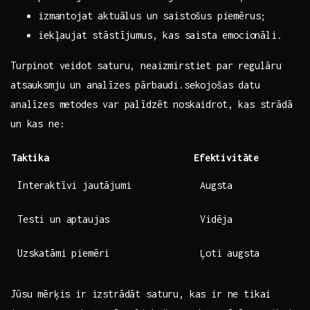
izmantojat aktuālus un saistošus piemērus;
iekļaujat stāstījumus, kas⁤ saista emocionāli.
Turpinot veidot saturu, neaizmirstiet par regulāru
atsauksmju un analīzes pārbaudi.sekojošas datu
analīzes metodes var palīdzēt noskaidrot, kas strādā ​
un kas ne:
Taktika
Efektivitāte
Interaktīvi jautājumi
Augsta
Testi un aptaujas
Vidēja
Uzskatāmi piemēri
Ļoti augsta
Jūsu mērķis ir izstrādāt saturu, kas ir ne tikai