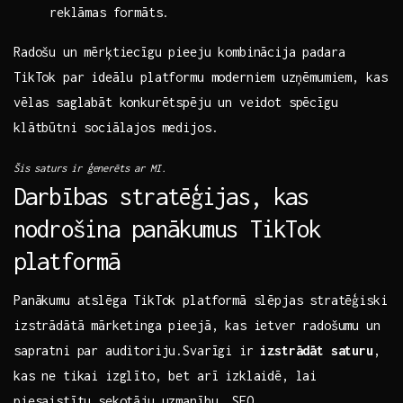
reklāmas formāts.
Radošu un mērķtiecīgu pieeju kombinācija padara
TikTok par ideālu platformu ‌moderniem ⁤uzņēmumiem, kas
vēlas saglabāt konkurētspēju un veidot spēcīgu
klātbūtni sociālajos medijos.
Šis saturs ​ir ģenerēts ar MI.
Darbības stratēģijas, kas
nodrošina panākumus TikTok
platformā
Panākumu atslēga TikTok platformā slēpjas‍ stratēģiski
izstrādātā mārketinga pieejā,‍ kas ietver radošumu un
sapratni par auditoriju.Svarīgi ir
izstrādāt saturu
,
kas ne tikai izglīto, ‍bet arī izklaidē, lai
piesaistītu sekotāju uzmanību. SEO