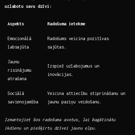
uzlabotu savu dzīvi:
Aspekts
Radošuma ietekme
Emocionālā
Radošums veicina pozitīvas
labsajūta
⁤sajūtas.
Jaunu
Izspiež uzlabojumus un
risinājumu
inovācijas.
atrašana
Sociālā
Veicina attiecību stiprināšanu un
savienojamība
jaunu⁤ paziņu veidošanu.
Izmantojiet šos radošuma avotus,⁢ lai bagātinātu
ikdienu‍ un piešķirtu dzīvei ⁤jaunu elpu.