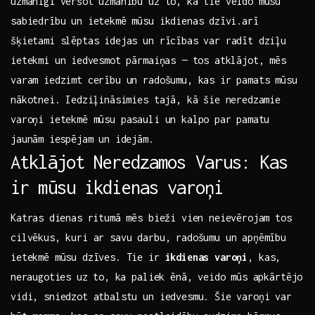
uzmanīgi vēršot ​uzmanību uz to, kā tie​ veido mūsu
sabiedrību un ietekmē mūsu ikdienas ⁣dzīvi.arī
šķietami slēptas idejas un rīcības var radīt dziļu
ietekmi un ⁤iedvesmot pārmaiņas — tos atklājot, mēs
varam​ iedzimt cerību un radošumu, kas ir pamats mūsu
nākotnei. ⁤Iedziļināsimies tajā, kā šie neredzamie
varoņi ietekmē mūsu pasauli un kalpo par ⁤pamatu
jaunām⁢ iespējam un ​idejām.
Atklājot Neredzamos Varus: Kas
ir mūsu ikdienas varoņi
Katras⁤ dienas ritumā mēs bieži vien neievērojam tos‌
cilvēkus, kuri ar savu darbu, radošumu un apņēmību
ietekmē mūsu dzīves.​ Tie ir
ikdienas ‍varoņi
, kas,
⁢neraugoties uz to,⁢ ka paliek ēnā, veido mūs ‌apkārtējo‌
vidi, sniedzot atbalstu un iedvesmu. Šie varoņi var