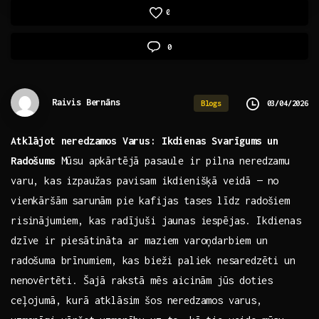
0
0
Raivis Bernāns
03/04/2026
Blogs
Atklājot neredzamos Varus:‌ Ikdienas Svarīgums⁣ un
Radošums
Mūsu apkārtējā pasaule ‍ir pilna neredzamu​
varu, kas​ izpaužas pavisam ikdienišķā veidā — no
vienkāršām sarunām pie kafijas tases līdz radošiem
risinājumiem, kas radījuši jaunas iespējas. Ikdienas
dzīve ir piesātināta ar maziem varoņdarbiem un
radošuma brīnumiem,⁢ kas bieži paliek nesaredzēti un
⁢nenovērtēti. Šajā rakstā mēs aicinām⁢ jūs doties
ceļojumā, kurā atklāsim šos neredzamos varus,