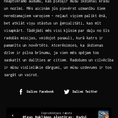
neaptveramo audumu, kas piešķir mūsu​ ikdienai krāsu
un nozīmi. Mēs aicinām jūs pievērst uzmanību šiem
neredzamajiem varoņiem – neļaut⁣ viņiem​ palikt⁣ ēnā, ​
bet atklāt viņu ‌stāstus un ģenialitāti, kas mīt
visapkārt. Tādējādi mēs visi‌ kļūsim par daļu no šīs
radošās misijas, veidojot pasauli, kurā katrs ir
pamanīts ​un novērtēts. Atcerēsimies, ka ikdienas
dzīve ir ​pilna‌ brīnumu, ja vien mēs ⁣spējam ⁣tos
saskatīt un dalīties ar citiem. Radošums un cilvēcība‌
ir mūsu vislielākie dārgumi, un mūsu uzdevums ir tos
sargāt un vairot.
Dalies Facebook
Dalies Twitter
Continue
Iepriekšējais raksts
Rīgas Reklāmas Aģentūras: Radošas Idejas Jūsu Veiksmei