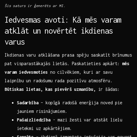
Šis saturs‍ ir ģenerēts ar MI.
Iedvesmas avoti: Kā ‌mēs ‍varam
atklāt un⁣ novērtēt ikdienas
varus
Ikdienas varu atklāšana prasa spēju saskatīt brīnumus
pat visparastākajās lietās. Paskatieties apkārt:
mēs
varam iedvesmoties
no ​cilvēkiem, kuri ar savu
laipnību ⁤un radošumu rada pozitīvu atmosfēru.⁣
Būtiskas⁣ lietas, kas pievērš uzmanību,
ir šādas:
Sadarbība
– kopīgā radošā⁢ enerģija noved pie
jauniem risinājumiem.
Pašaizliedzība
-⁣ mazi žesti var​ atstāt lielu​
ietekmi uz apkārtējiem.
Saprāts
– ikdienā izmantota⁤ intuīcija var novest