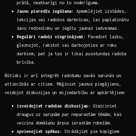
prātā, neatkarīgi⁤ no to ⁢noderīguma.
Jaunu pieredžu iegūšana:
Apmeklējiet izstādes,
lekcijas vai radošos darbnīcas, ​lai paplašinātu
savu redzesloku un iegūtu jaunas iedvesmas.
Regulāri radoši vingrinājumi:
Pavadiet laiku,
gleznojot, rakstot vai darbojoties⁢ ar roku
darbiem, pat ja⁣ tas ir tikai pusstundas radoša
‌brīvība.
Būtiski ir arī integrēt radošumu savās sarunās un
attiecībās ar citiem. Mēģiniet jaunus piegājiens,
veidojot diskusijas⁤ un mijiedarbību⁣ ar apkārtējiem:
izveidojiet radošas diskusijas:
Uzaiciniet
draugus uz ‌sarunām par neparastām tēmām, kas
‍veicina ⁢domāšanu ‌ārpus ierastām⁣ robežām.
Apvienojiet​ spēkus:
Strādājiet‌ pie⁤ kopīgiem