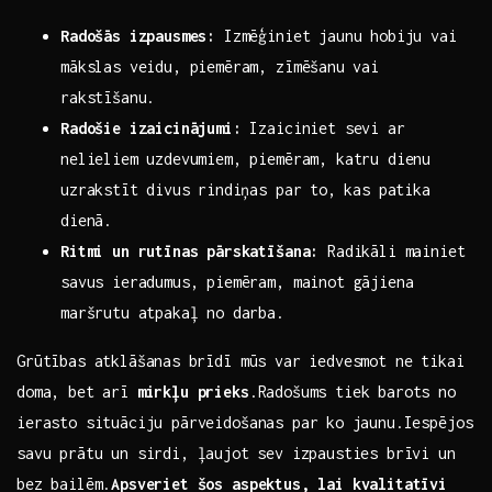
Radošās izpausmes:
Izmēģiniet jaunu hobiju vai
mākslas veidu, ‌piemēram, zīmēšanu⁤ vai
rakstīšanu.
Radošie izaicinājumi:
‍Izaiciniet sevi ar
nelieliem uzdevumiem, piemēram, katru dienu
uzrakstīt⁢ divus rindiņas par to,⁢ kas patika
dienā.
Ritmi un rutīnas pārskatīšana:
Radikāli mainiet
savus ieradumus, piemēram, mainot gājiena
maršrutu atpakaļ no darba.
Grūtības atklāšanas⁣ brīdī mūs var‍ iedvesmot ne tikai
doma, bet arī
mirkļu prieks
.Radošums tiek barots no
ierasto situāciju pārveidošanas par ko ⁣jaunu.Iespējos
savu prātu un sirdi,‌ ļaujot ⁢sev izpausties brīvi un
bez bailēm.
Apsveriet šos aspektus, lai kvalitatīvi