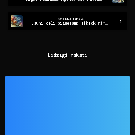
Reading
Nākamais raksts
Jauni ceļi biznesam: TikTok mārketinga aģentūras iespējas
Līdzīgi raksti
0