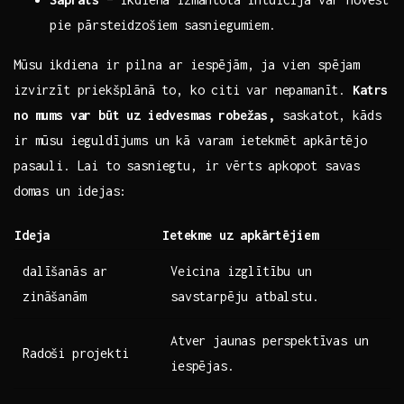
pie pārsteidzošiem⁣ sasniegumiem.
Mūsu ikdiena ir pilna ar iespējām, ja vien spējam
izvirzīt priekšplānā ⁢to, ko citi ⁣var nepamanīt.
Katrs
no mums var būt⁣ uz iedvesmas robežas,
saskatot, kāds‍
ir ​mūsu ieguldījums un kā ‌varam ietekmēt apkārtējo
pasauli. Lai to sasniegtu, ir vērts apkopot savas
⁣domas un idejas:
Ideja
Ietekme uz apkārtējiem
dalīšanās ar ​
Veicina izglītību ‌un
zināšanām
savstarpēju atbalstu.
Atver jaunas perspektīvas un
Radoši projekti
iespējas.