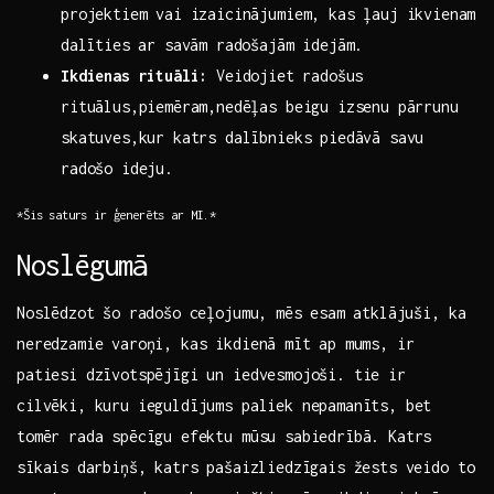
projektiem vai izaicinājumiem, kas ļauj ikvienam
⁤dalīties ar savām radošajām idejām.
Ikdienas rituāli:
Veidojiet ⁢radošus
rituālus,piemēram,nedēļas beigu izsenu pārrunu
skatuves,kur katrs dalībnieks‍ piedāvā savu
‌radošo ideju.
*Šis saturs ir ģenerēts ⁣ar MI.*
Noslēgumā
Noslēdzot šo⁢ radošo ceļojumu,‌ mēs esam⁤ atklājuši, ka
neredzamie varoņi, kas‌ ikdienā ⁢mīt ap mums, ir
patiesi dzīvotspējīgi un iedvesmojoši. tie ⁢ir
cilvēki, kuru ieguldījums paliek nepamanīts, bet
tomēr rada spēcīgu efektu mūsu sabiedrībā. Katrs
sīkais ⁣darbiņš, katrs pašaizliedzīgais žests veido to