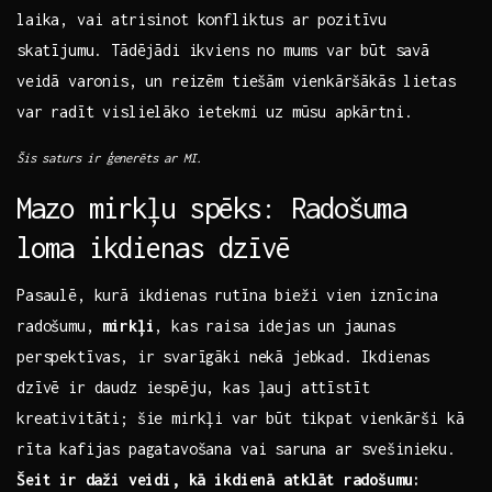
laika, ‍vai atrisinot konfliktus ar pozitīvu
⁣skatījumu. Tādējādi ikviens no mums var⁢ būt savā
⁤veidā varonis, un reizēm tiešām ⁤vienkāršākās ​lietas
var radīt vislielāko⁣ ietekmi uz mūsu apkārtni.
Šis saturs ​ir ģenerēts ⁤ar MI.
Mazo mirkļu spēks: Radošuma
loma ikdienas dzīvē
Pasaulē, kurā ikdienas‌ rutīna bieži vien iznīcina
radošumu,
mirkļi
,⁤ kas raisa idejas‍ un jaunas
perspektīvas, ir svarīgāki nekā jebkad.‍ Ikdienas
dzīvē ir daudz iespēju, kas ļauj attīstīt
kreativitāti; šie mirkļi var būt ⁣tikpat vienkārši kā
rīta kafijas pagatavošana vai saruna ar svešinieku.
Šeit⁢ ir daži veidi, kā ikdienā atklāt ​radošumu: