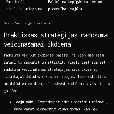
Emocionāla
Palielina kopīgās saites un
atbalsta sniegšana
piederības sajūtu.
Šis saturs ir ģenerēts ar MI.
Praktiskas stratēģijas radošuma
veicināšanai ikdienā
radošums var būt ikdienas palīgs, ja vien mēs esam
gatavi to saskatīt un attīstīt.​ Viegli iestrādājiet ​
radošuma veicināšanas stratēģijas savā ikdienā,
izmantojot dažādus⁢ rīkus un pieejas. Iepazīstieties
ar dažādiem veidiem, kā iedvest radošumu savās ‌dienas
gaitās:
Ideju⁢ vāki:
Izveidojiet⁣ ideju piezīmju grāmatu,
kurā varat pierakstīt visas⁢ domas, kas‌ nāk