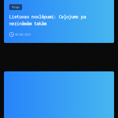
Blogs
Lietuvas noslēpumi: Ceļojums pa
nezināmām takām
08/08/2026
0