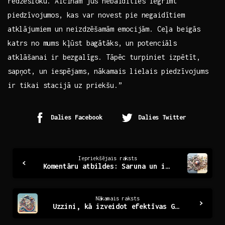
redzesloku. Aicinām ​jūs nebaidīties iegrimt
piedzīvojumos, kas var novest pie negaidītiem
⁢atklājumiem un neizdzēšamām emocijām. Ceļa beigās
katrs no mums kļūst bagātāks,⁤ un potenciāls
atklāšanai ir bezgalīgs. Tāpēc ​turpiniet izpētīt,
sapņot, un iespējams, nākamais lielais piedzīvojums
ir tikai stacijā uz priekšu.”
Dalies Facebook
Dalies Twitter
Continue
Iepriekšējais raksts
Komentāru atbildes: Saruna un ideju apmaiņa mūsu vidū
Reading
Nākamais raksts
Uzzini, kā izveidot efektīvas Google Ads kampaņas