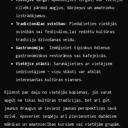
cilvēki pārdod augļus, dārzeņus un‍ amatnieku
izstrādājumus.
Tradicionālas svinības:
Piedalieties vietējās
svinībās​ vai festivālos,lai redzētu kultūras
tradīciju dzīvošanas veidu.
Gastronomija:
‌ Izmēģiniet tipiskus ēdienus
gastronomiskos restorānos vai kafejnīcās.
Vietējie⁢ stāsti:
‌Sarunājieties ar vietējiem
iedzīvotājiem – viņu stāsti var atklāt
interesantas kultūras nianses.
Kļūstot par daļu no vietējās kopienas, jūs varat
apgūt ne tikai kultūras tradīcijas, bet ‍arī gūt
jaunus draugus un ieviest⁤ jaunas perspektīvas savā
dzīvē. ⁢Apsveriet iespēju arī pievienoties dažādiem
mākslas un amatniecības ‍kursiem vai vietējām grupām,