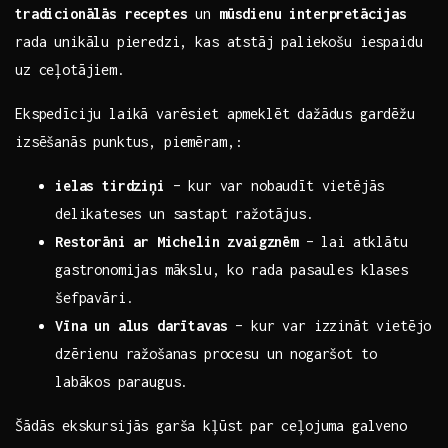
tradicionālās receptes
un
mūsdienu interpretācijas
rada unikālu ⁣pieredzi, kas​ atstāj paliekošu iespaidu⁣
uz ceļotājiem.
Ekspedīciju laikā varēsiet apmeklēt dažādus ‍gardēžu
izsēšanās punktus, piemēram,:
ielas tirdziņi
– kur var nobaudīt vietējās
delikateses un sastapt ražotājus.
Restorāni ar ⁢Michelin zvaigznēm
​– lai atklātu
gastronomijas mākslu, ko rada pasaules klases
šefpavāri.
Vīna un alus darītavas
– kur var izzināt vietējo
dzērienu ražošanas procesu un nogaršot to
labākos paraugus.
Šādās ekskursijās garša kļūst par ⁤ceļojuma galveno