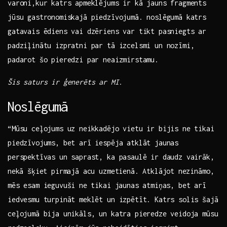
varoni,kur katrs apmeklējums ir kā jauns fragments
jūsu gastronomiskajā piedzīvojumā. noslēgumā katrs
gatavais​ ēdiens‍ vai dzēriens var tikt pasniegts ar
padziļinātu izpratni par tā izcelsmi un nozīmi,
padarot šo pieredzi par neaizmirstamu.
Šis saturs ir ģenerēts ⁢ar MI.
Noslēgumā
“Mūsu ceļojums uz neikkadējo vietu ir bijis ne‌ tikai
piedzīvojums, bet arī iespēja atklāt jaunas
perspektīvas un saprast, ka pasaulē ir daudz vairāk,
⁢nekā šķiet pirmajā acu uzmetienā. Atklājot⁣ nezināmo,
mēs esam ieguvuši⁤ ne tikai jaunas atmiņas, bet arī
iedvesmu turpināt meklēt ​un izpētīt. Katrs​ solis šajā
ceļojumā bija unikāls, ‌un katra pieredze veidoja mūsu