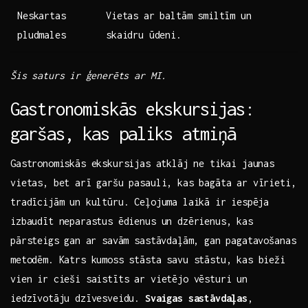
Neskartas
Vietas ar baltām smiltīm un
pludmales
skaidru ūdeni.
Šis saturs ir⁤ ģenerēts ar MI.
Gastronomiskās ekskursijas:
garšas, kas paliks‍ atmiņā
Gastronomiskās ekskursijas⁤ atklāj ne tikai jaunas
vietas, bet arī garšu pasauli, kas bagāta ar vīrieti,
tradīcijām un kultūru. Ceļojuma laikā ir ⁤iespēja
izbaudīt neparastus ēdienus un dzērienus, kas
pārsteigs gan ⁢ar savām ‍sastāvdaļām, gan pagatavošanas
metodēm. Katrs kumoss stāsta savu stāstu, kas bieži
vien ir cieši saistīts ar vietējo ‍vēsturi un
iedzīvotāju dzīvesveidu.
Svaigas sastāvdaļas
,