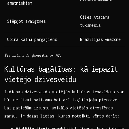
amatniekiem
Čīles Atacama
Slēpņot zvaigznes
tuksnesis
Ubīna kalnu pārgājiens
Brazīlijas Amazone
Šis saturs ir ģenerēts ‌ar MI.
Kultūras bagātības: kā iepazīt
vietējo dzīvesveidu
Ikdienas dzīvesveids vietējās kultūras iepazīšana var
būt ne tikai ‍patīkama,bet arī‌ izglītojoša pieredze.
Lai patiešām izjustu unikālo vietējās atmosfēras
garšu, ir dažas lietas, kuras noteikti vērts darīt:
Vietējie tirgi:
Apmeklējiet tirgus, kur vietējie