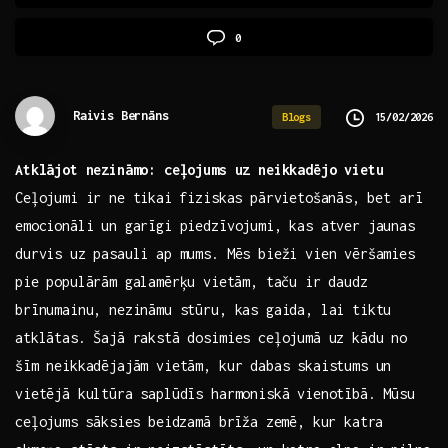
0
Raivis Bernāns
15/02/2026
Blogs
Atklājot nezināmo: ceļojums uz neikkadējo vietu
Ceļojumi ir ne tikai ⁤fiziskas pārvietošanās,⁣ bet arī
emocionāli un garīgi piedzīvojumi, kas atver jaunas
durvis uz pasauli ap mums. Mēs bieži vien vēršamies
pie populārām galamērķu⁢ vietām, taču ir daudz
brīnumainu, nezināmu stūru, kas gaida, lai tiktu ​
atklātas. Šajā rakstā dosimies ceļojumā uz kādu no
šīm neikkadējajām vietām, kur dabas​ skaistums un
vietējā kultūra saplūdīs harmoniskā vienotībā. Mūsu
ceļojums ⁤sāksies beidzamā‌ brīža zemē, kur katra