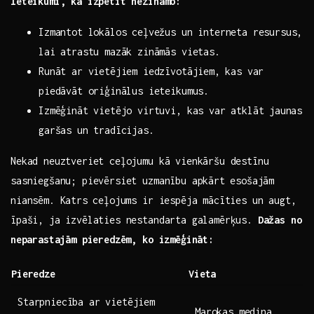
Ieteikumi, kā izpētīt nezināmo:
Izmantot lokālos ceļvežus un interneta resursus,⁢
lai atrastu mazāk zināmās vietas.
Runāt ar vietējiem iedzīvotājiem, ⁣kas var
piedāvāt oriģinālus ieteikumus.
Izmēģināt vietējo virtuvi, kas var atklāt⁤ jaunas
garšas un tradīcijas.
Nekad neuztveriet ceļojumu kā vienkāršu destīnu
sasniegšanu; pievērsiet uzmanību​ apkārt⁤ esošajām
niansēm. Katrs ⁢ceļojums ir iespēja mācīties un augt,
īpaši, ja izvēlaties nestandarta galamērķus.
Dažas no
⁢neparastajām pieredzēm, ko izmēģināt:
Pieredze
Vieta
Starpniecība ar vietējiem
Marokas medina