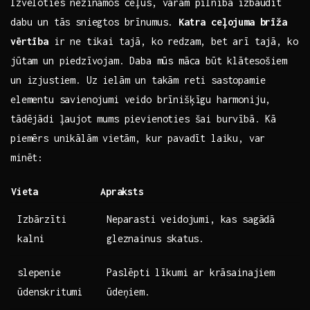
Izvēloties nezināmos ceļus, ‍varam pilnībā izbaudīt
dabu un tās sniegtos brīnumus.
Katra ceļojuma brīža
vērtība
ir ne tikai tajā, ​ko redzam, bet arī tajā, ko
jūtam​ un piedzīvojam. Daba⁣ mūs‍ māca⁣ būt klātesošiem
un izjustiem. Uz ielām un takām reti sastopamie
elementu savienojumi veido brīnišķīgu harmoniju,
tādējādi ļaujot mums pievienoties šai burvībā. Kā
piemērs unikālām ⁣vietām, kur pavadīt laiku, var
minēt:
Vieta
Apraksts
Izbārzīti
Neparasti veidojumi, kas sagādā
kalni
gleznainus skatus.
slepenie
Paslēpti ⁢līkumi ar krāsainajiem
ūdenskritumi
ūdeņiem.