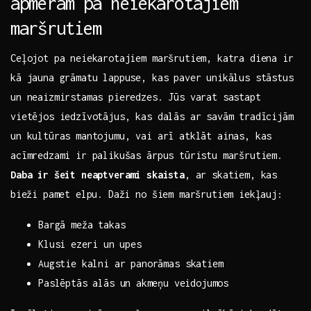
apmēram pa neiekarotajiem
maršrutiem
Ceļojot pa neiekarotajiem maršrutiem, katra diena ir
kā jauna‌ grāmatu lappuse, kas paver unikālus stāstus⁢
un neaizmirstamas pieredzes. Jūs varat sastapt
vietējos iedzīvotājus, kas dalās ar savām tradīcijām
un kultūras mantojumu, vai arī atklāt ainas, kas
acīmredzami ir palikušas ārpus tūristu maršrutiem.
Daba ir šeit neaptverami skaista
, ar skatiem, kas
⁣bieži pamet elpu. Daži no šiem maršrutiem iekļauj:
Bargā meža takas
Klusi ⁣ezeri un upes
Augstie kalni ar panorāmas skatiem
Paslēptās alās‍ un⁤ akmeņu⁣ veidojumos