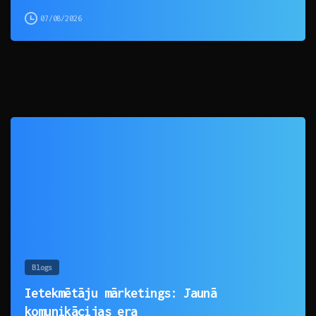
07/08/2026
0
Blogs
Ietekmētāju mārketings: Jaunā
komunikācijas era