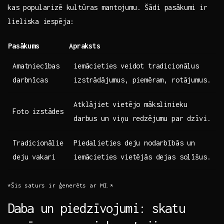
kas popularizē kultūras mantojumu. Šādi pasākumi ir
lieliska iespēja:
Pasākums
Apraksts
Amatniecības
iemācieties veidot tradicionālus
darbnīcas
izstrādājumus, piemēram, rotājumus.
Atklājiet vietējo mākslinieku
Foto izstādes
darbus un ‌viņu redzējumu par dzīvi.
Tradicionālie
Piedalieties deju nodarbībās un
deju ⁢vakari
iemācieties vietējās dejas solīšus.
*Šis saturs ir ģenerēts ar MI.*
Daba un piedzīvojumi: skatu