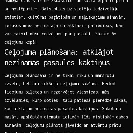
akmeņa stāsts ir ‍neizstāstīts, un katra elpa ir pilna
ar noslēpumiem. Balstoties uz vietējo iedzīvotāju ​
stāstiem, kultūras bagātībām un maģiskajiem ainavām,
ielūkosimies nezināmajā un atklāsim patiesības, kas
var mainīt mūsu redzējumu par pasauli. Sāksim šo
ceļojumu kopā!
Ceļojuma plānošana: atklājot
nezināmas pasaules kaktiņus
Ceļojuma plānošana ir ne tikai rīku un maršrutu
izvēle,‍ bet ‍arī iekšēja ceļojuma sākšana. Pērkot
lidojumu biļetes un rezervējot viesnīcas, mēs
izvēlamies, kurp doties, taču patiesā pieredze sākas,‍
kad atklājam nezināmas pasaules kaktiņus. Sākot no
mazām, apslēptām ciematu ieliņām līdz mistiskām dabas
ainavām, ceļojumu plānots jāveido ar atvērtu prātu.