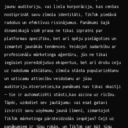
jaunu auditoriju, vai liela korporācija, kas cenšas
nostiprināt savu zīmola identitāti, TikTok ⁢piedāvā
radošus ⁢un ⁢efektīvus risinājumus. Panākumi šajā
⁤dinamiskajā ⁣vidē prasa ne tikai izpratni par
platformas specifiku, bet arī spēju ⁣pielāgoties un
izmantot jaunākās tendences. Veidojot sadarbību ar
profesionālu mārketinga aģentūru, jūs ne tikai
iegūsiet pieredzējušus ekspertus, bet arī drošu ceļu
uz‍ radošuma‌ atklāšanu, zīmola stāsta popularizēšanu
un uzticamu attiecību veidošanu ar jūsu
auditoriju.Atcerieties,ka panākumi nav tikai skaitļi
— ⁣tie ir automatizēti stāsti,kas aicina uz rīcību.
Tāpēc, uzdodiet sev jautājumu: vai esat gatavi
izvirzīt savu uzņēmumu jaunā līmenī, izmantojot
TikTok mārketinga pārsteidzošās iespējas? Ceļš uz
panākumiem ir jūsu ‌rokās, ‌un TikTok var būt jūsu