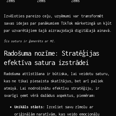
Zems
Zems
Zems
Izvēloties pareizo ceļu, uzņēmumi var transformēt
savas idejas par‍ panākumiem TikTok mārketingā⁣ un kļūt
par‍ uzvarētājiem šajā aizraujošajā digitālajā ⁢ainavā.
Šis saturs ir ģenerēts ar MI.
Radošuma nozīme: Stratēģijas​
efektīva satura izstrādei
Radošuma attīstīšana ir būtiska, lai veidotu saturu,
kas ne tikai piesaista skatītājus, bet arī paliek
atmiņā. Lai​ nodrošinātu efektīvu stratēģiju, ir
svarīgi ņemt vērā dažādus aspektus, piemēram:
Unikāls stāsts:
Izceliet savu zīmolu ar
oriģinālām naratīvām, kas veido emocionālu