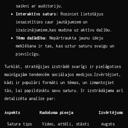
saikni ar auditoriju.
Interaktīvs saturs:
Rosiniet lietotājus
iesaistīties caur jautājumiem un
izaicinājumiem,kas mudina uz aktīvu dalību.
Tēmu dažādība:
Nepārtraukta jaunu ideju
⁣meklēšana ir tas, kas uztur saturu svaigu un
pievilcīgu.
Turklāt, stratēģijas izstrādē svarīgi ir⁣ pielāgoties
mainīgajām tendencēm sociālajos medijos.Izvērtējiet,
kādi ir populāri formāti un tēmas, un izmantojiet
tās, lai papildinātu savu saturu. Ir izstrādājama arī
detalizēta analīze par:
Aspekts
Radošuma pieeja
Izvērtējums
Satura tips
Video, attēli, ‌stāsti
Augsts