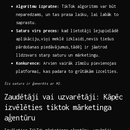
Algoritmu izpratne:
TikTok algoritms var būt
neparedzams, un tas prasa laiku, lai labāk to
saprastu.
Saturs virs preces:
kad lietotāji lejupielādē
aplikāciju,viņi meklē izklaidi,nevis tiešus
pārdošanas piedāvājumus,tādēļ ir jāatrod
līdzsvars starp saturu un mārketingu.
Konkurence:
Arvien vairāk zīmolu‌ pievienojas
platformai, kas padara ‌to grūtākām izcelties.
Šis saturs ir ģenerēts ar MI.
Zaudētāji vai uzvarētāji: ‍Kāpēc
izvēlēties tiktok mārketinga
aģentūru