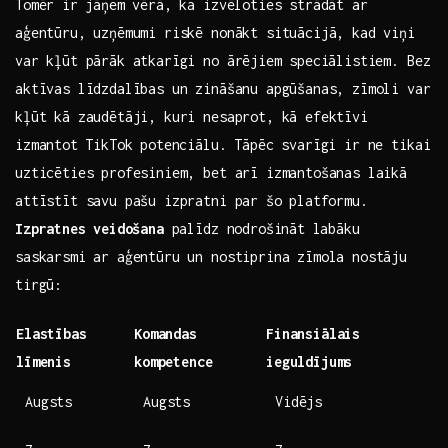
Tomēr ir ⁤jāņem vērā, ‍ka izvēloties strādāt ar
aģentūru, uzņēmumi riskē nonākt situācijā, kad viņi
var kļūt pārāk​ atkarīgi no ārējiem⁤ speciālistiem. Bez
aktīvas līdzdalības un zināšanu apgūšanas, zīmoli var
‍kļūt kā zaudētāji, kuri nesaprot, kā efektīvi
izmantot⁤ TikTok potenciālu. Tāpēc svarīgi ir ne tikai
uzticēties profesiniem, bet arī izmantošanas laikā‌
attīstīt savu pašu izpratni par šo⁤ platformu.
Izpratnes ⁤veidošana
palīdz nodrošināt ⁣labāku
saskarsmi ar aģentūru un nostiprina zīmola ​nostāju
tirgū:
Elastības
Komandas
Finansiālais
līmenis
kompetence
ieguldījums
Augsts
Augsts
Vidējs