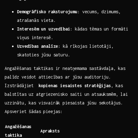
Demogrāfisko‍ raksturojumu
: vecums, dzimums,
atrašanās vieta.
Interesēm un uzvedībai
: kādas tēmas un formāti
viņus ⁤interesē.
Uzvedības analīze
: kā rīkojas lietotāji,
skatoties jūsu saturu.
Angažēšanas taktikas ir neatņemama sastāvdaļa, kas
palīdz veidot attiecības ar jūsu auditoriju.
Izstrādājiet ⁢
kopienas iesaistes stratēģijas
, kas
balstītas uz atgriezenisko saiti un atsauksmēm, lai
uzzinātu, kas visvairāk piesaista jūsu sekotājus.
Apsveriet šādas pieejas:
Angažēšanas
Apraksts
taktika