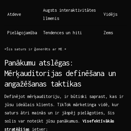
Augsts interaktivitātes
Atdeve
Vidējs
līmenis
Pielāgojamība
Tendences un hiti
Zems
*Šis saturs ir ⁤ģenerēts ar‍ MI.*
Panākumu atslēgas:
Mērķauditorijas definēšana un
angažēšanas taktikas
Definējot‍ mērķauditoriju, ​ir⁢ būtiski saprast, kas ir
jūsu ideālais klients. TikTok mārketinga vidē, kur
saturs‍ ātri mainās un ir ⁣jāspēj pielāgoties, šis
solis var noteikt jūsu panākumus.
Visefektīvākās
stratēģijas
ietver: