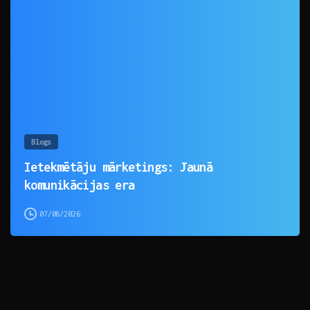
0
Blogs
Ietekmētāju mārketings: Jaunā
komunikācijas era
07/08/2026