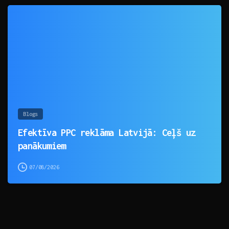
0
Blogs
Efektīva PPC reklāma Latvijā: Ceļš uz
panākumiem
07/08/2026