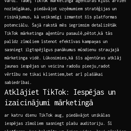
vārdi. Tādēļ TikTok mārketinga aģentūras kļūst arvien
nozīmīgākas, piedāvājot uzņēmumiem stratēģijas un
risinājumus, kā veiksmīgi izmantot šīs platformas
potenciālu. Šajā rakstā mēs ‍iegrimsim detalizētāk
TikTok mārketinga aģentūru pasaulē,pētot,kā tās
palīdz zīmoliem⁢ īstenot efektīvas kampaņas un
sasniegt ilgtspējīgus panākumus mūsdienu straujajā
mārketinga vidē. Lūkosimies,kā šīs aģentūras atklāj
jaunas iespējas un‍ veicina radošu pieeju,radot
vērtību ne tikai klientiem,bet arī plašākai
sabiedrībai.
Atklājiet TikTok: ⁣Iespējas un
izaicinājumi mārketingā
ar katru dienu TikTok aug, piedāvājot unikālas
iespējas zīmoliem sasniegt plašu auditoriju. ⁢Šī