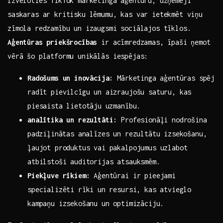
Izvēloties TikTok mārketinga aģentūru, uzņēmēji
saskaras ar kritisku lēmumu, kas var‍ ietekmēt viņu
zīmola redzamību un izaugsmi sociālajos tīklos.
Aģentūras priekšrocības
ir acīmredzamas,‌ īpaši ņemot
vērā šo platformu unikālās iespējas:
Radošums un⁢ inovācija:
Mārketinga aģentūras spēj
radīt pievilcīgu un aizraujošu saturu, kas
piesaista lietotāju ⁢uzmanību.
analītika un rezultāti:
Profesionāļi nodrošina
⁤padziļinātas analīzes un rezultātu izsekošanu,
ļaujot produktus vai‍ pakalpojumus uzlabot
atbilstoši ​auditorijas atsauksmēm.
Piekļuve rīkiem:
Aģentūrai ir pieejami
specializēti rīki ⁢un resursi, kas atvieglo
kampaņu izsekošanu un⁤ optimizāciju.