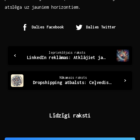
atslēga uz jauniem horizontiem.
Dalies Facebook
Dalies Twitter
Continue
Iepriekšējais raksts
LinkedIn reklāmas: Atklājiet jaunas iespējas biznesā
Reading
Nākamais raksts
Dropshipping atbalsts: Ceļvedis veiksmīgai uzņēmējdarbībai
Līdzīgi raksti