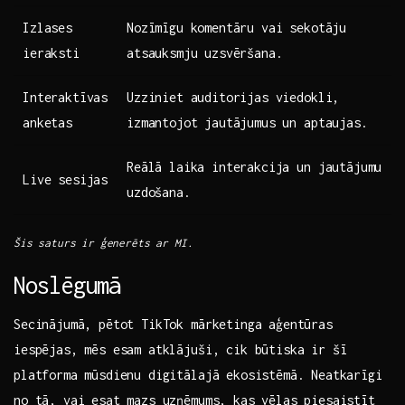
Izlases
Nozīmīgu komentāru vai sekotāju
ieraksti
atsauksmju uzsvēršana.
Interaktīvas
Uzziniet auditorijas viedokli,
anketas
izmantojot jautājumus un aptaujas.
Reālā laika interakcija un jautājumu
Live ‍sesijas
uzdošana.
Šis ‌saturs ir ģenerēts ar MI.
Noslēgumā
Secinājumā, pētot ​TikTok mārketinga aģentūras
iespējas, mēs esam atklājuši, cik būtiska ir šī
platforma mūsdienu digitālajā ekosistēmā. Neatkarīgi
no tā, vai esat mazs ​uzņēmums, kas‍ vēlas piesaistīt