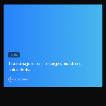
0
Blogs
Izaicinājumi un iespējas mūsdienu
sabiedrībā
06/08/2026