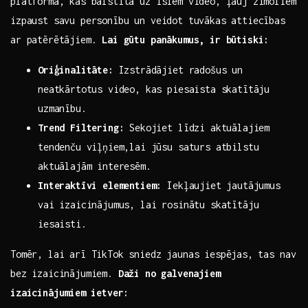
‌platforma, kas balstīta uz īsiem video, ļauj zīmoliem
izpaust savu personību un veidot tuvākas attiecības
ar patērētājiem.
Lai​ gūtu panākumus, ir būtiski:
Oriģinalitāte:
Izstrādājiet ‍radošus un
neatkārtotus ‌video, kas piesaista skatītāju
uzmanību.
Trend Filtering:
Sekojiet līdzi aktuālajiem
tendenču viļņiem,lai jūsu saturs atbilstu
aktuālajām interesēm.
Interaktīvi elementiem:
‍Iekļaujiet jautājumus
vai izaicinājumus, lai rosinātu skatītāju
iesaisti.
Tomēr, lai arī TikTok sniedz jaunas iespējas, ⁤tas nav
bez izaicinājumiem.
Daži ⁢no‍ galvenajiem
izaicinājumiem ⁣ietver: