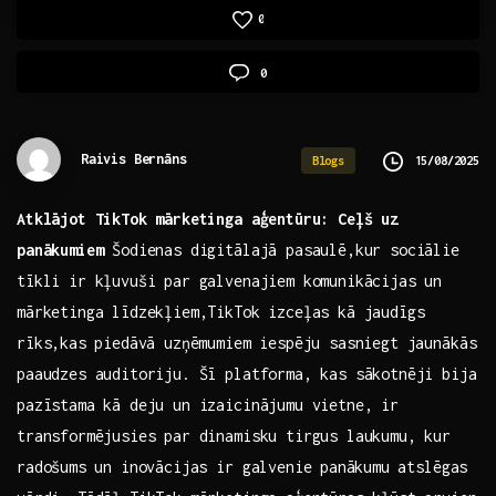
0
0
Raivis Bernāns
15/08/2025
Blogs
Atklājot TikTok mārketinga aģentūru: Ceļš uz
panākumiem
Šodienas digitālajā pasaulē,kur sociālie
tīkli ir kļuvuši par galvenajiem komunikācijas un
mārketinga līdzekļiem,TikTok izceļas kā jaudīgs
rīks,kas⁤ piedāvā uzņēmumiem iespēju sasniegt jaunākās
paaudzes auditoriju. Šī platforma, kas sākotnēji bija
pazīstama kā deju un izaicinājumu vietne, ir
transformējusies‌ par dinamisku tirgus laukumu, kur
radošums ⁢un inovācijas ir galvenie ⁣panākumu⁤ atslēgas