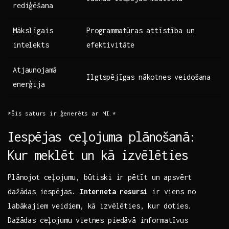
rediģēšana
Mākslīgais
Programmatūras ⁣attīstība⁢ un
intelekts
efektivitāte
Atjaunojamā
Ilgtspējīgas ​nākotnes veidošana
enerģija
*Šis saturs ir ģenerēts ar MI.*
Iespējas ceļojuma plānošanā:
Kur⁤ meklēt⁣ un kā ‌izvēlēties
Plānojot ceļojumu, ⁢būtiski ir ⁢pētīt un apsvērt
dažādas⁣ iespējas.
Interneta resursi
ir viens⁢ no‍
labākajiem veidiem,⁤ kā izvēlēties, ⁣kur doties.
Dažādas ceļojumu vietnes piedāvā informatīvus