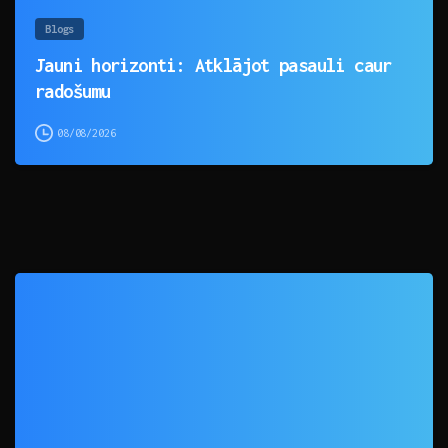
Blogs
Jauni horizonti: Atklājot pasauli caur
radošumu
08/08/2026
0