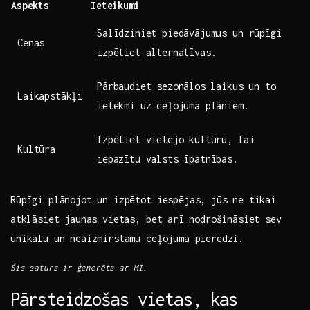
Aspekts
Ieteikumi
Salīdziniet piedāvājumus‌ un rūpīgi
Cenas
izpētiet alternatīvas.
Pārbaudiet sezonālos ⁣laikus ⁤un to‌
Laikapstākļi
ietekmi uz ceļojuma plāniem.
Izpētiet vietējo kultūru, lai
Kultūra
iepazītu​ valsts īpatnības.
Rūpīgi plānojot un izpētot iespējas, jūs ⁢ne tikai
⁢atklāsiet jaunas vietas, bet⁢ arī nodrošināsiet ​sev⁣
unikālu un neaizmirstamu ceļojuma pieredzi.
Šis saturs⁢ ir ģenerēts ar MI.
Pārsteidzošas vietas, kas