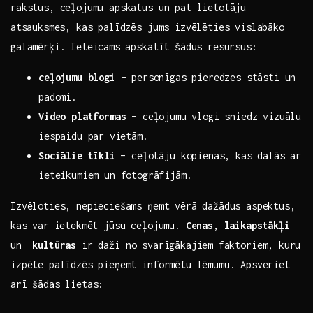
rakstus, ceļojumu apskatus un pat lietotāju
⁣atsauksmes, kas palīdzēs jums izvēlēties vislabāko
galamērķi. Ieteicams⁢ apskatīt šādus resursus:
ceļojumu blogi
– personīgas ⁣pieredzes stāsti un
padomi.
Video platformas
–​ ceļojumu ⁣vlogi sniedz vizuālu
iespaidu‌ par ⁣vietām.
Sociālie‍ tīkli
⁣– ceļotāju kopienas, kas dalās ar‍
ieteikumiem ‌un fotogrāfijām.
Izvēloties, nepieciešams ņemt vērā​ dažādus aspektus,
kas⁢ var ietekmēt‍ jūsu ceļojumu.
Cenas
,
laikapstākļi
‍un ‍
kultūras
ir daži no svarīgākajiem⁤ faktoriem,⁤ kuru
izpēte ​palīdzēs pieņemt informētu lēmumu. Apsveriet
arī šādas lietas: