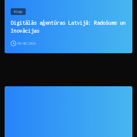
Blogs
Digitālās aģentūras Latvijā: Radošums un
Inovācijas
08/08/2026
0