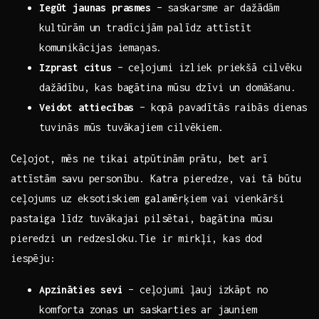
Iegūt ​jaunas prasmes
– saskarsme ar dažādām
kultūrām un​ tradīcijām palīdz ⁤attīstīt‍
komunikācijas ⁣iemaņas.
Izprast citus
– ceļojumi‌ izliek priekšā cilvēku‌
dažādību, kas bagātina mūsu dzīvi un ‍domāšanu.
Veidot attiecības
– kopā pavadītās raibās dienas
​tuvinās mūs tuvākajiem cilvēkiem.
Ceļojot, mēs⁣ ne tikai atpūtinām prātu, bet arī
attīstām savu⁤ personību. ‍Katra pieredze, vai⁣ tā būtu
ceļojums uz eksotiskiem galamērķiem vai vienkārši
pastaiga līdz⁢ tuvākajai pilsētai, bagātina ​mūsu
pieredzi un redzesloku.Tie ir mirkļi, kas dod​
iespēju: ⁤ ‌
Apzināties⁢ sevi
– ‌ceļojumi ļauj izkāpt no
komforta zonas un saskarties ar ⁢jauniem⁢