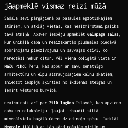
jāapmeklē vismaz reizi mūžā
Sadala sevi pārgājienā ​pa pasaules egzotiskajiem
⁣stūriem, un atklāj vietas, kas neaizmirstami ‍paliks
tavā atmiņā. Apsver iespēju apmeklēt
Galapagu salas
,
kur unikālā⁤ daba un neaizskartās pludmales⁢ piedāvā
apbrīnojamu piedzīvojumu ​un⁤ savvaļas‌ dzīvi, ko ​
neredzēsi nekur citur. Vēl ‍viena obligātā vieta ir
Maču⁢ Pikčū
Peru, kas apbur ar savu senatnīgo
arhitektūru un elpu aizraujošajiem kalnu skatiem,
sniedzot iespēju šķirties no ​ikdienas steigas un
ienirt vēstures burvībā.
neaizmirsti arī par⁢
Zilā⁣ lagūna
Islandē, kas apvieno
⁣dabu un⁢ relaksāciju, ļaujot ⁤izbaudīt siltā
⁢minerālvielu bagātā ūdens dziedinošo ⁣spēku. Turklāt
Neapole
itālijā ar tās kārdinošajām pirtīm un