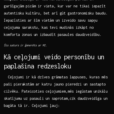
garšīgajām picām ir vieta,​ kur var ne tikai⁢ iepazīt
autentisku ‍kultūru, bet arī gūt gastronomisku ‌baudu.⁣
Iepazīsties ar⁣ šīm vietām un ‍izveido savu ⁣sapņu
ceļojuma sarakstu,⁣ kas tevi ⁤mudinās ‌izkāpt​ no
komforta zonas un ⁤izbaudīt‌ pasaules daudzveidību.
Šis saturs ir ģenerēts ‌ar MI.
Kā ceļojumi veido personību un
paplašina redzesloku
‍ ​ Ceļojumi​ ir kā ⁣dzīves‍ grāmatas lappuses, kuras mēs
paši pierakstām ar katru jauno pieredzi un sastapto
⁤cilvēku. Pateicoties ceļojumiem,mēs iegūstam unikālu
‍skatījumu ⁤uz pasauli un saprotam,cik ⁤daudzveidīga un
bagāta tā ir. Ceļojumi ļauj: