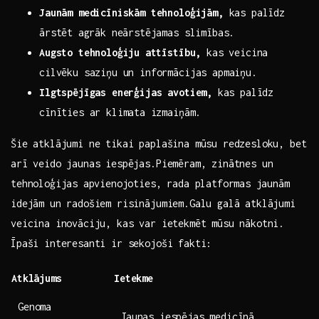
Jaunām medicīniskām tehnoloģijām,
kas palīdz
‌ārstēt ⁤agrāk neārstējamas slimības.
Augsto tehnoloģiju⁢ attīstību,
kas veicina
cilvēku saziņu un informācijas apmaiņu.
Ilgtspējīgas enerģijas avotiem,
⁤kas palīdz
cīnīties ar klimata ⁢izmaiņām.
Šie atklājumi ne tikai paplašina mūsu redzesloku, ‌bet
arī veido jaunas​ iespējas.Piemēram, zinātnes un
tehnoloģijas ⁤apvienojoties, rada platformas ⁣jaunām
idejām un radošiem ‍risinājumiem.Galu galā atklājumi
veicina inovāciju, kas var ietekmēt mūsu nākotni.
Īpaši​ interesanti​ ir‍ sekojoši fakti:
Atklājums
Ietekme
Genoma
Jaunas iespējas medicīnā