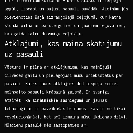
⁣līdz izmeklētām⁣ kultūrām ⁤– katrs stāsts ir iespēja
apgūt, izprast un​ sajust pasauli savādāk. Aicinām jūs
pievienoties šajā aizraujošajā ceļojumā, ​kur katra
‍stunda pilna ar pārsteigumiem ‌un jauniem ieguvumiem,
kas gaida ⁣katru drosmīgu⁤ ceļotāju.
Atklājumi, kas maina skatījumu
uz pasauli
Vēsture ir pilna ar atklājumiem, ‌kas⁤ mainījuši
cilvēces ⁢gaitu⁢ un⁢ pielāgojuši mūsu priekšstatus ⁢par
pasauli. Katrs jauns atklājums ⁤dod iespēju redzēt
melnbalto pasauli krāsainā gaismā. ⁤Ir svarīgi
atzīmēt, ka
zinātniskie sasniegumi
⁣un jaunas
tehnoloģijas⁢ ir paveikušas brīnumus, kas ir ne tikai
revolucionārāki, bet arī izmaina mūsu ikdienas dzīvi.
⁢Mūsdienu pasaulē mēs sastopamies ⁣ar: