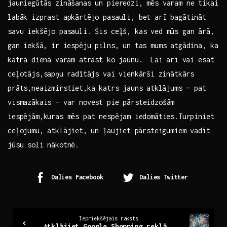
jauniegūtās​ zināšanas un pieredzi, mēs varam ‌ne tikai
labāk izprast apkārtējo pasauli, bet‌ arī bagātināt ​
savu iekšējo pasauli. Šis ceļš, kas ved mūs gan ⁣ārā,
gan⁣ iekšā, ir iespēju pilns,​ un tas mums atgādina, ka
⁢katrā dienā varam atrast ko ‌jaunu. ‌ Lai ⁤arī vai esat
ceļotājs,sapņu⁢ radītājs vai vienkārši⁤ zinātkārs
prāts,neaizmirstiet,ka​ katrs⁣ jauns ⁤atklājums – ⁤pat ​
vismazākais – var novest pie pārsteidzošām
iespējām,kuras mēs pat nespējam⁣ iedomāties.Turpiniet
ceļojumu, atklājiet,⁣ un‌ ļaujiet ⁢pārsteigumiem⁤ vadīt
jūsu soli nākotnē.
Dalies Facebook
Dalies Twitter
Continue
Iepriekšējais raksts
Atklājiet Google Shopping reklāmas: Efektīva mārketinga stratēģija