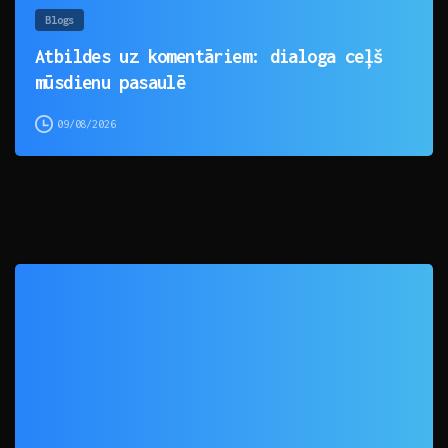
Blogs
Atbildes uz komentāriem: dialoga ceļš
mūsdienu pasaulē
09/08/2026
0