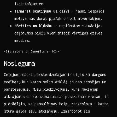
izaicinājumiem.
Izmainīt skatījumu‍ uz dzīvi
⁤- jauni iespaidi
motivē ⁣mūs domāt plašāk un būt atvērtākiem.
Mācīties ​no kļūdām
⁢ – neplānotas situācijas⁢
ceļojumos bieži vien sniedz vērtīgas dzīves‌
mācības.
*Šis saturs ir ģenerēts ‌ar MI.*
Noslēgumā
Ceļojums⁤ cauri pārsteidzošajam ir bijis⁤ kā dārgumu
⁤medības, kur katrs solis atklāj jaunas iespējas un
pārsteigumus.⁢ Mūsu ​piedzīvojums, kurā meklējām
atklājumus un iepazināmies ar ​pasakainām vietām,⁣ ir
pierādījis, ⁣ka pasaulē nav beigu redzesloka – ⁣katra
⁢stūra⁤ gaida savu ‌atklājēju. Izmantojot šīs