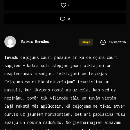
0
0
Raivis Bernāns
12/03/2026
Blogs
Ievads
ceļojums cauri pasaulē ir kā ceļojums ⁢cauri
sapņiem – katrā solī slēpjas jauni​ atklājumi un
‌neaptveramas iespējas. “Atklājumi un‌ Iespējas:
Ceļojums⁢ cauri‍ Pārsteidzošajam” iepazīstina ar
pasauli, kur ikviens nostājas uz ⁤ceļa, kas ved uz
nezināmu, tomēr tik vilinošu tālu un tuvām vietām.
⁣Šajā rakstā⁤ mēs aplūkosim, kā ceļojums‌ ne tikai atver
durvis⁣ uz‍ jauniem horizontiem, bet arī paplašina mūsu
apziņu un rosina‌ radošumu. No ⁣gleznainajiem ainavām