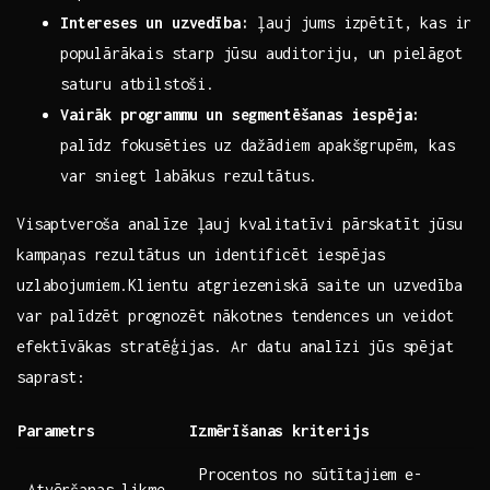
Intereses un uzvedība:
ļauj jums ​izpētīt, ‍kas ir
⁢populārākais ⁢starp jūsu ⁢auditoriju, ⁣un ⁤pielāgot
⁢saturu atbilstoši.
Vairāk programmu un segmentēšanas iespēja:
‌
palīdz fokusēties uz ​dažādiem apakšgrupēm, kas
var sniegt labākus rezultātus.
Visaptveroša analīze‌ ļauj‍ kvalitatīvi pārskatīt jūsu
kampaņas rezultātus un ​identificēt iespējas‍
uzlabojumiem.Klientu atgriezeniskā saite‍ un uzvedība
var palīdzēt prognozēt nākotnes tendences⁣ un veidot
‌efektīvākas stratēģijas. Ar datu ​analīzi jūs⁣ spējat
‍saprast:
Parametrs
Izmērīšanas⁢ kriterijs
Procentos no sūtītajiem e-
Atvēršanas‍ likme