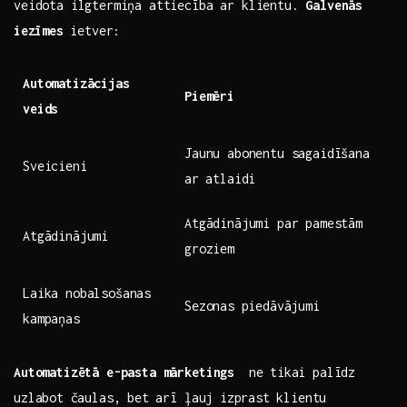
veidota ilgtermiņa attiecība ​ar klientu.
Galvenās
⁣iezīmes
⁢ietver:
Automatizācijas
Piemēri
veids
Jaunu abonentu​ sagaidīšana‍
Sveicieni
ar ⁣atlaidi
Atgādinājumi par‌ pamestām
Atgādinājumi
groziem
Laika nobalsošanas​
Sezonas ⁣piedāvājumi
kampaņas
Automatizētā e-pasta mārketings
​ ne ⁣tikai palīdz
uzlabot⁢ čaulas, bet ⁤arī ļauj⁤ izprast⁣ klientu ​