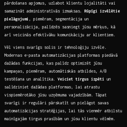
pārdošanas‌ apjomus,​ uzlabot klientu lojalitāti vai
samazināt ⁢administratīvās izmaksas.
Rūpīgi izvēlētie
pielāgojumi
, ‌piemēram, segmentācija⁤ un
personalizācija, palīdzēs​ sasniegt jūsu mērķus, kā
arī veicinās‌ efektīvāku komunikāciju ar klientiem.
Vēl viens​ svarīgs solis ir tehnoloģiju ‌izvēle.
Modernas e-pasta ⁣automatizācijas platformas piedāvā⁣
dažādas funkcijas, kas palīdz optimizēt jūsu
‍kampaņas, piemēram, automātiskās atbildes, A/B⁣
testēšana un​ analītika.
Veiciet‍ tirgus izpēti
un
salīdziniet dažādas platformas, ​lai atrastu‍
vispiemērotāko jūsu uzņēmuma‍ vajadzībām. Tāpat
svarīgi ir regulāri⁣ pārskatīt ⁣un pielāgot savas
automatizācijas stratēģijas, lai tās vienmēr atbilstu​
mainīgajām tirgus​ prasībām un jūsu​ klientu vēlmēm.