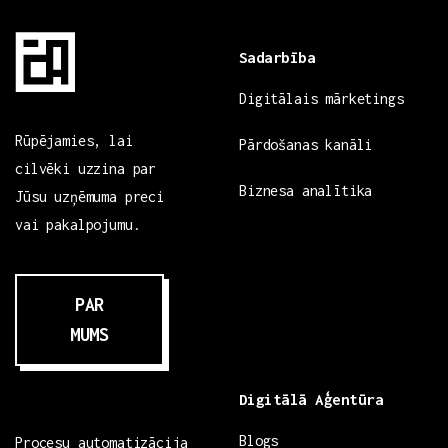
Sadarbība
Digitālais mārketings
Rūpējamies, lai
Pārdošanas kanāli
cilvēki uzzina par
Biznesa analītika
Jūsu uzņēmuma preci
vai pakalpojumu.
PAR
MUMS
Digitālā Aģentūra
Blogs
Procesu automatizācija