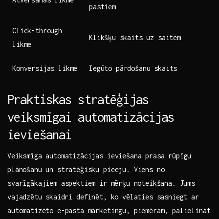
pastiem
Click-through
Klikšķu ⁢skaits uz saitēm
likme
Konversijas likme
Iegūto‌ pārdošanu skaits
Praktiskas stratēģijas⁤
veiksmīgai automatizācijas
ieviešanai
Veiksmīga ‌automatizācijas ieviešana prasa rūpīgu
plānošanu un stratēģisku pieeju. Viens no
svarīgākajiem aspektiem ir⁢ mērķu​ noteikšana. Jums⁢
vajadzētu ⁣skaidri definēt, ko vēlaties sasniegt ar⁤
automatizēto ‌e-pasta mārketingu, piemēram, palielināt​