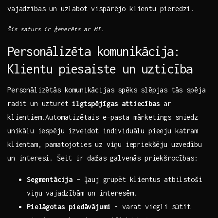
vajadzības un uzlabot vispārējo klientu pieredzi.
Šis saturs ir ģenerēts ar MI.
Personālizēta komunikācija:
Klientu piesaiste un ⁤uzticība
Personālizētās komunikācijas ⁣spēks‍ slēpjas⁣ tās spēja⁢
radīt un uzturēt
ilgtspējīgas attiecības
ar
klientiem.Automatizētais e-pasta mārketings sniedz
⁤unikālu iespēju izveidot individuālu pieeju katram ​
klientam, pamatojoties⁢ uz‌ viņu⁣ iepriekšēju ‍uzvedību
‌un interesi. Šeit⁤ ir⁢ dažas ​galvenās‌ priekšrocības:
Segmentācija
– ļauj⁢ grupēt klientus atbilstoši​
viņu ​vajadzībām un⁣ interesēm.
Pielāgotas piedāvājumi
⁣- varat viegli⁣ sūtīt⁤