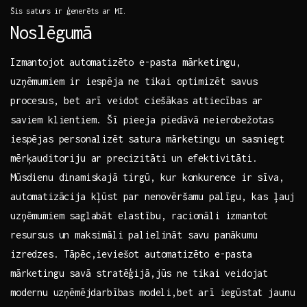
Šis‍ saturs ​ir ģenerēts ar​ MI.
Noslēgumā
Izmantojot⁤ automatizēto e-pasta mārketingu,
uzņēmumiem ir iespēja⁤ ne tikai optimizēt savus
procesus, bet arī veidot⁤ ciešākas attiecības ar
saviem klientiem. Šī pieeja piedāvā neierobežotas​
iespējas personalizēt satura ​mārketingu un ⁣sasniegt
mērķauditoriju ar precizitāti un⁢ efektivitāti.
Mūsdienu dinamiskajā ⁢tirgū, kur konkurence ir sīva,
automatizācija kļūst par ⁣nenovēršamu ⁤palīgu, kas ļauj
‌uzņēmumiem saglabāt elastību, racionāli​ izmantot
resursus un maksimāli palielināt savu panākumu
izredzes. Tāpēc,ieviešot automatizēto e-pasta
mārketingu savā stratēģijā,jūs⁣ ne tikai​ veidojat⁢
modernu⁢ uzņēmējdarbības modeli,bet arī iegūstat jaunu