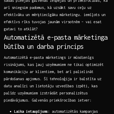
šādas pieejas ⁤galvenās iespējas ‍un ⁤priekšrocības, kā
arī sniegsim padomus, kā uzsākt ⁣savu ceļu ⁤uz
efektīvāku un mērķtiecīgāku ⁢mārketingu. iemīļots un
⁣efektīvs ⁤rīks ​tuvojas jaunām virsotnēm – vai​ esat
gatavi to atklāt?
Automatizētā e-pasta ‌mārketinga‍
būtība ⁣un ⁣darba ​princips
Automatizētā e-pasta mārketings⁢ ir mūsdienīgs
risinājums, kas ļauj uzņēmumiem ne tikai ‍optimizēt
komunikāciju⁤ ar klientiem, ⁤bet⁤ arī palielināt
pārdošanas apjomus. Šī tehnoloģija ⁢ir balstīta uz
datu‌ analīzi⁣ un⁤ lietotāju ‍uzvedības izpēti, kas
palīdz ⁤uzņēmumiem izstrādāt⁣ personalizētus‌
piedāvājumus. Galvenās‍ priekšrocības ietver:
Laika ietaupījums:
automatizētās ⁢kampanjas