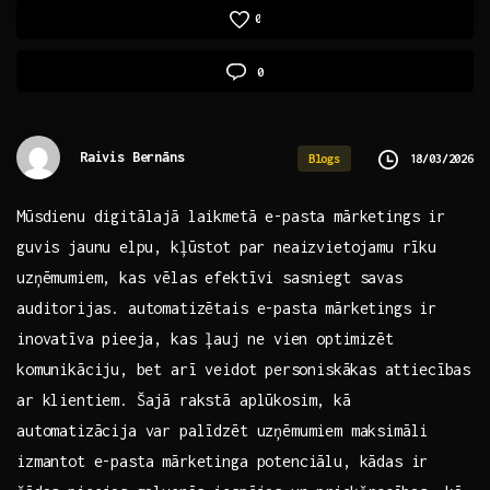
0
0
Raivis Bernāns
18/03/2026
Blogs
Mūsdienu digitālajā laikmetā e-pasta mārketings ir
guvis jaunu⁤ elpu, kļūstot​ par neaizvietojamu rīku
uzņēmumiem, kas vēlas efektīvi sasniegt savas
auditorijas. automatizētais e-pasta ‍mārketings ⁤ir
inovatīva ⁢pieeja, kas ⁢ļauj ne vien ‌optimizēt⁤
komunikāciju,⁤ bet arī veidot⁣ personiskākas⁣ attiecības
ar klientiem.‍ Šajā rakstā aplūkosim, ‍kā
automatizācija var palīdzēt uzņēmumiem maksimāli
izmantot ‍e-pasta​ mārketinga potenciālu, ​kādas ir