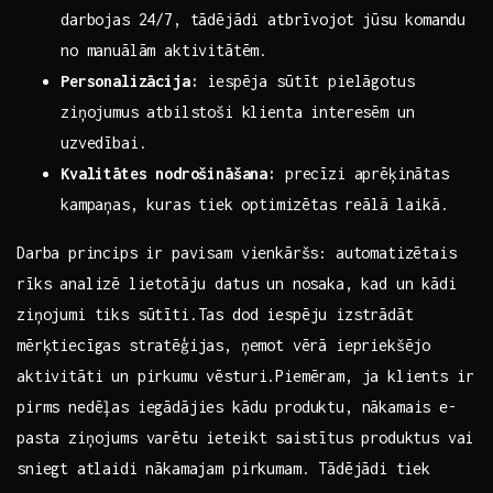
darbojas ​24/7, ‌tādējādi ⁣atbrīvojot jūsu ⁤komandu⁤
no manuālām aktivitātēm.
Personalizācija:
iespēja sūtīt pielāgotus⁤
ziņojumus atbilstoši klienta interesēm un
uzvedībai.
Kvalitātes nodrošināšana:
precīzi aprēķinātas
kampaņas, kuras⁤ tiek⁣ optimizētas reālā‌ laikā.
Darba⁢ princips ir pavisam vienkāršs: automatizētais‌
rīks analizē ⁤lietotāju datus un nosaka, kad un ‌kādi
ziņojumi tiks​ sūtīti.Tas‌ dod iespēju izstrādāt
‍mērķtiecīgas stratēģijas, ⁣ņemot vērā iepriekšējo​
aktivitāti ‌un pirkumu​ vēsturi.Piemēram, ja klients ir
pirms nedēļas iegādājies kādu produktu, nākamais e-
pasta ziņojums varētu ieteikt ⁤saistītus‌ produktus⁢ vai
‍sniegt⁤ atlaidi nākamajam pirkumam. Tādējādi ⁣tiek