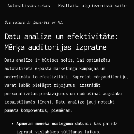
Automātiskās sekas
Reāllaika atgriezeniskā saite
Šis⁢ saturs ir ģenerēts ar MI.
Datu analīze un‍ efektivitāte:⁢
Mērķa auditorijas‍ izpratne
Datu ‌analīze⁤ ir būtisks solis, ‌lai ‌optimizētu‌
automatizētā ⁢e-pasta mārketinga​ kampaņas un
nodrošinātu⁣ to efektivitāti. Saprotot mērķauditoriju,‌
varat labāk ⁣pielāgot ⁣ziņojumus,‍ izstrādāt⁢
personalizētus⁤ piedāvājumus un‍ nodrošināt​ augstāku
iesaistīšanās​ līmeni.‍ Datu analīze⁣ ļauj noteikt
⁢pamata ‍komponentus, piemēram:
Apmēram mēneša noslēguma datumi:
kas ​palīdz
izprast vislabākos sūtīšanas laikus.