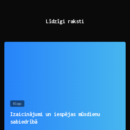
Līdzīgi raksti
0
Blogs
Izaicinājumi un iespējas mūsdienu
sabiedrībā