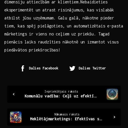
​dimensiju attiecībām ar⁢ klientiem.Nebaidieties
eksperimentēt un atrast risinājumus, kas vislabāk
atbilst⁢ jūsu uzņēmumam. Galu galā, nākotne ⁤pieder
tiem, ⁤kas spēj pielāgoties, un automatizētais e-pasta
mārketings ir viens‌ no ⁢ceļiem⁢ uz ⁣priekšu. Tagad
pienācis laiks ‌raudzīties​ nākotnē un izmantot visus
piedāvātos priekšrocības!
Dalies Facebook
Dalies Twitter
Continue
Iepriekšējais raksts
Komunālu vadība: Ceļš uz efektīvāku pilsētvidi
Reading
Nākamais raksts
Meklētājmarketings: Efektīvas stratēģijas uzņēmējdarbībā