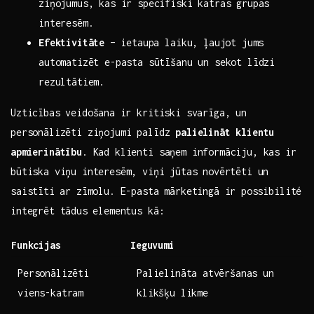
ziņojumus, kas ir ​specifiski ​katras grupas
‍interesēm.
Efektivitāte
– ⁢ietaupa laiku, ļaujot jums
automatizēt e-pasta sūtīšanu un ‍sekot līdzi
rezultātiem.
Uzticības veidošana⁣ ir kritiski svarīga, un​
personālizēti ziņojumi palīdz
palielināt klientu⁢
apmierinātību
. Kad klienti saņem informāciju, kas ir
būtiska viņu interesēm, viņi jūtas ⁤novērtēti​ un‌
saistīti⁣ ar​ zīmolu. E-pasta mārketingā ir⁣ possibilité
integrēt ‍tādus⁢ elementus kā:
Funkcijas
Ieguvumi
Personālizēti
Palielināta ⁣atvēršanas un​
‍viens-katram
klikšķu​ likme