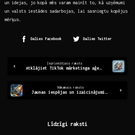
⁤un idejas, jo⁢ kopā mēs varam mainīt⁤ to, kā uzņēmumi
un valsts‌ iestādes sadarbojas, lai sasniegtu ‍kopējus
mērķus.
Dalies Facebook
Dalies Twitter
Continue
Iepriekšējais raksts
Atklājiet TikTok mārketinga aģentūru: Jauni rīki panākumiem
Reading
Nākamais raksts
Jaunas iespējas un izaicinājumi mūsdienu sabiedrībā
Līdzīgi raksti