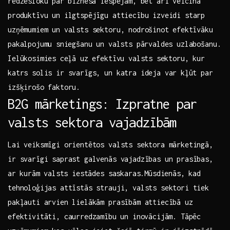
redzesloku par⁣ biznesa‍ iespējām, bet ‍arī⁤ veicina
produktīvu un ilgtspējīgu attiecību izveidi starp
uzņēmumiem un‍ valsts sektoru, nodrošinot⁣ efektīvāku
pakalpojumu⁣ sniegšanu un valsts pārvaldes uzlabošanu.
Ielūkosimies ⁢ceļā uz efektīvu valsts⁢ sektoru, kur
katrs‌ solis ir svarīgs, un katra ​ideja var ⁣kļūt par⁤
izšķirošo faktoru.
B2G mārketings: Izpratne par
valsts sektora vajadzībām
Lai veiksmīgi‍ orientētos valsts sektora mārketingā,
ir svarīgi saprast galvenās vajadzības un prasības,‍
ar ⁢kurām⁢ valsts iestādes‌ saskaras.Mūsdienās, kad‍
tehnoloģijas attīstās strauji, valsts ‍sektori tiek
pakļauti‍ arvien lielākām prasībām attiecībā uz
efektivitāti, caurredzamību ⁣un inovācijām. Tāpēc