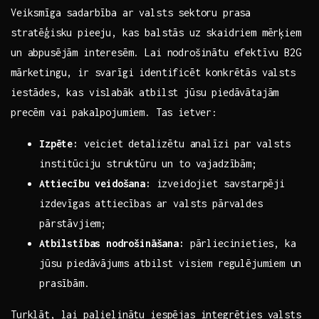
Veiksmīga sadarbība ar‌ valsts sektoru prasa
stratēģisku pieeju, kas balstās uz skaidriem mērķiem⁣
un ‍abpusējām interesēm. Lai nodrošinātu efektīvu B2G
mārketingu, ir svarīgi identificēt konkrētās ‌valsts
iestādes, kas vislabāk atbilst jūsu piedāvātajām‌
precēm vai pakalpojumiem. ⁣Tas ietver:⁣
Izpēte:
veiciet⁢ detalizētu analīzi ‌par⁢ valsts
institūciju struktūru un to vajadzībām;
Attiecību veidošana:
izveidojiet savstarpēji
izdevīgas attiecības ar valsts pārvaldes
‍pārstāvjiem;
Atbilstības nodrošināšana:
pārliecinieties, ka
jūsu piedāvājums atbilst visiem regulējumiem ⁤un
prasībām.
Turklāt, ‌lai palielinātu iespējas integrēties valsts⁣