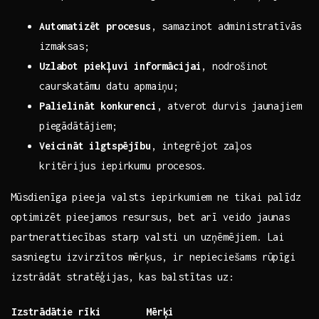
Automatizēt procesus
, samazinot ⁤administratīvās
izmaksas;
Uzlabot piekļuvi informācijai
,⁤ nodrošinot
caurskatāmu datu‍ apmaiņu;
Palielināt konkurenci
, atverot durvis‌ jaunajiem
⁢piegādātājiem;
Veicināt⁤ ilgtspējību
, integrējot zaļos
kritērijus iepirkumu procesos.
Mūsdienīga pieeja valsts iepirkumiem ne tikai​ palīdz
optimizēt pieejamos resursus, bet arī veido jaunas
partnerattiecības starp valsti ‌un uzņēmējiem. ​Lai
sasniegtu izvirzītos mērķus, ir nepieciešams ‌rūpīgi
izstrādāt stratēģijas, kas⁢ balstītas ‌uz:
Izstrādātie​ rīki
Mērķi