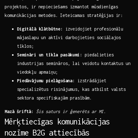
projektos, ir ⁣nepieciešams izmantot ⁤mūsdienīgas
komunikācijas metodes. Ieteicamas stratēģijas ir:
Digitālā ​klātbūtne:
izveidojiet profesionālu
mājaslapu un aktīvi‍ darbojieties sociālajos
tīklos;
Semināri un tīkla pasākumi:
piedalieties
industrijas semināros, lai veidotu‍ kontaktus un
viedokļu apmaiņu;
Piedāvājumu ⁢pielāgošana:
izstrādājiet
specializētus‍ risinājumus, kas atbilst valsts
sektora specifiskajām prasībām.
Mazā šriftā:
Šis saturs ir ģenerēts ⁢ar MI.
Mērķtiecīgas komunikācijas
⁢nozīme B2G attiecībās