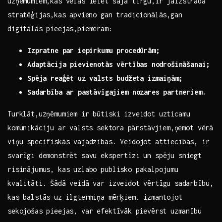
uzņēmumiem,kas vēlas ieiet​ šajā tirgū,ir​ jāizstrādā
stratēģijas,kas ⁤apvieno gan tradicionālās,gan
digitālās‌ pieejas,piemēram:⁣
Izpratne par iepirkumu procedūrām;
Adaptācija pievienotās vērtības⁢ nodrošināšanai;
Spēja reaģēt uz valsts⁢ budžeta ⁤izmaiņām;
Sadarbība ar pastāvīgajiem nozares ⁣partneriem.
Turklāt,uzņēmumiem ​ir būtiski izveidot uzticamu
komunikāciju ar⁢ valsts⁢ sektora ⁢pārstāvjiem,ņemot vērā
viņu specifiskās vajadzības. ‌Veidojot attiecības, ir
svarīgi demonstrēt savu ekspertīzi un spēju sniegt
risinājumus, kas uzlabo publisko‌ pakalpojumu
kvalitāti. Šādā veidā var izveidot vērtīgu ⁤sadarbību,
kas balstās ⁤uz ilgtermiņa mērķiem. izmantojot
sekojošas pieejas, var efektīvāk ⁣pievērst⁣ uzmanību