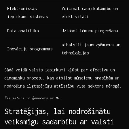
Elektroniskās
Veicināt caurskatāmību un⁣
⁤iepirkumu sistēmas
efektivitāti
Data ⁣analītika
Uzlabot lēmumu ⁤pieņemšanu
atbalstīt jaunuzņēmumus un
Inovāciju‍ programmas
‌tehnoloģijas
Šādā veidā​ valsts iepirkumi kļūst par ‌efektīvu un
dinamisku procesu, kas ‌atbilst mūsdienu prasībām un
nodrošina ilgtspējīgu attīstību visa sektora mērogā.
Šis saturs ir ģenerēts⁢ ar MI.
Stratēģijas, ​lai nodrošinātu
veiksmīgu sadarbību⁤ ar valsti