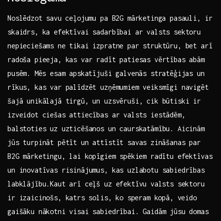
Noslēdzot savu⁤ ceļojumu pa B2G mārketinga pasauli,‌ ir
skaidrs, ka efektīvai sadarbībai ar valsts sektoru
nepieciešams ne tikai izpratne par ​struktūru, bet arī
radoša pieeja, kas var radīt patiesas vērtības abām
pusēm. ⁢Mēs esam apskatījuši galvenās‌ stratēģijas un
rīkus, ‌kas var palīdzēt uzņēmumiem veiksmīgi navigēt
šajā unikālajā tirgū,‌ un uzsvēruši, cik būtiski ir
izveidot ciešas attiecības ar valsts iestādēm,
balstoties uz uzticēšanos un caurskatāmību. Aicinām
jūs turpināt pētīt un attīstīt savas ⁢zināšanas par
B2G mārketingu,⁤ lai kopīgiem spēkiem radītu ‌efektīvas
un inovatīvas risinājumus, kas uzlabotu ​sabiedrības⁣
labklājību.Kaut arī ceļš uz efektīvu ⁤valsts sektoru
ir izaicinošs,​ katrs ⁢solis,⁤ ko speram kopā, veido
gaišāku nākotni visai sabiedrībai.​ Gaidām jūsu domas