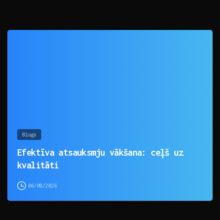
0
Blogs
Efektīva atsauksmju vākšana: ceļš uz
kvalitāti
06/08/2026