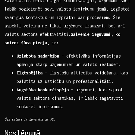
Pateicoties ⁣mērķtiecīgai komunikācijai, uzņēmumi spēj
labāk pozicionēt sevi valsts‌ iepirkumu ⁣jomā, ⁢iegūstot
svarīgus kontaktus ⁣un izpratni par procesiem. Šie
aspekti ‌veicina‌ ne ⁣tikai uzņēmuma izaugsmi, bet‍ arī⁤
valsts ⁣sektora efektivitāti.
Galvenie ieguvumi, ‌ko
sniedz šāda pieeja, ir:
Uzlabota sadarbība
– efektīvāka informācijas
⁢apmaiņa starp ​uzņēmumiem un valsts​ iestādēm.
Ilgtspējība
– ​ilgstošu attiecību veidošana, kas
balstīta uz uzticību un profesionalitāti.
Augstāka konkurētspēja
‌– uzņēmumi, kas saprot
valsts sektora dinamikas, ir labāk sagatavoti⁣
konkurēt iepirkumos.
Šis saturs ⁢ir ģenerēts ‌ar⁢ MI.
Noslēgumā