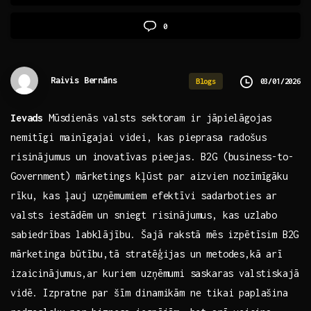
0
Raivis Bernāns
03/01/2026
Blogs
Ievads
Mūsdienās valsts sektoram ir jāpielāgojas
nemitīgi mainīgajai ‌videi, kas pieprasa radošus
risinājumus un inovatīvas‍ pieejas. B2G (business-to-
Government) mārketings kļūst par aizvien nozīmīgāku
rīku, kas ļauj uzņēmumiem efektīvi⁣ sadarboties ar
valsts iestādēm un sniegt risinājumus, kas ⁢uzlabo
sabiedrības labklājību. Šajā⁣ rakstā mēs izpētīsim⁢ B2G
mārketinga būtību,tā stratēģijas un metodes,kā arī
izaicinājumus,ar kuriem uzņēmumi⁢ saskaras valstiskajā
vidē. Izpratne par šīm dinamikām ne tikai paplašina