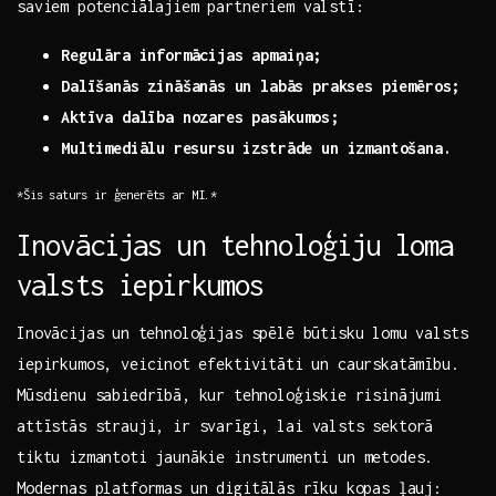
saviem‍ potenciālajiem partneriem valstī: ⁣‍
Regulāra informācijas apmaiņa;
Dalīšanās zināšanās⁢ un ⁢labās prakses ​piemēros;
Aktīva dalība nozares pasākumos;
Multimediālu⁣ resursu izstrāde un izmantošana.
*Šis saturs ir ģenerēts ar MI.*
Inovācijas un tehnoloģiju loma
valsts iepirkumos
Inovācijas un⁤ tehnoloģijas spēlē būtisku ‌lomu valsts
iepirkumos, veicinot⁢ efektivitāti​ un caurskatāmību.
Mūsdienu sabiedrībā,‍ kur⁣ tehnoloģiskie risinājumi
attīstās strauji, ir svarīgi, lai valsts sektorā
tiktu izmantoti jaunākie instrumenti un metodes.
Modernas platformas un digitālās ⁤rīku kopas ļauj: