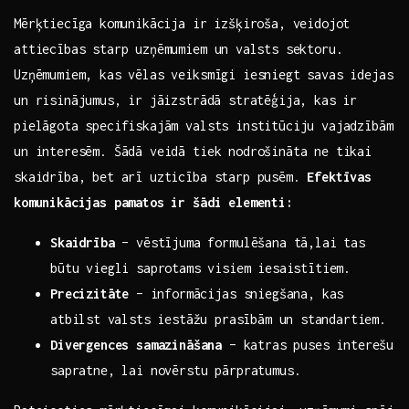
Mērķtiecīga⁣ komunikācija ir izšķiroša, ​veidojot
attiecības starp uzņēmumiem un ⁣valsts​ sektoru.
Uzņēmumiem, kas ‍vēlas veiksmīgi iesniegt ‌savas idejas
un risinājumus, ir⁢ jāizstrādā stratēģija, kas ir
pielāgota specifiskajām valsts institūciju vajadzībām
un interesēm. Šādā veidā tiek nodrošināta ne tikai
skaidrība, ​bet arī uzticība starp pusēm.
Efektīvas
komunikācijas pamatos ir šādi elementi:
Skaidrība
– vēstījuma‌ formulēšana tā,lai‍ tas
būtu viegli saprotams visiem ⁢iesaistītiem.
Precizitāte
⁣–‍ informācijas sniegšana, kas
atbilst ⁤valsts‌ iestāžu ⁢prasībām un ⁣standartiem.
Divergences​ samazināšana
⁣– katras puses‍ interešu‌
sapratne, ​lai novērstu pārpratumus.