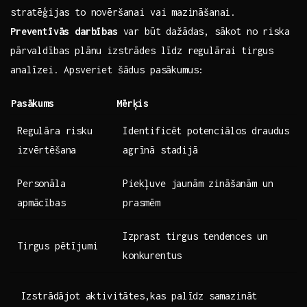
stratēģijas to novēršanai vai⁤ mazināšanai.
Preventīvās darbības
var būt dažādas, ​sākot no riska⁣
pārvaldības plānu izstrādes ‌līdz regulārai​ tirgus
analīzei. Apsveriet šādus ‌pasākumus: ‌ ⁣ ​
Pasākums
Mērķis
Regulāra risku
Identificēt potenciālos draudus
izvērtēšana
agrīnā stadijā
Personāla
Piekļuve jaunām zināšanām un
apmācības
prasmēm
Izprast⁢ tirgus ⁢tendences ‌un
Tirgus ⁣pētījumi
konkurentus
‌ ⁣ Izstrādājot aktivitātes,kas palīdz⁣ samazināt