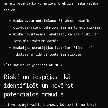
manāmi priekšā‍ konkurentiem. Efektīva riska ‌vadība
ietver:
Riska avotu ⁤noteikšana:
Pievērst uzmanību
cilvēciskajiem, tehniskajiem ‍un tirgus riskiem.
Riska novērtēšana:
Analizēt, kā šie riski ‍var
‌ietekmēt uzņēmuma darbību.
Reakcijas stratēģijas izstrāde:
⁣Plānot, kā
rīkoties ar identificētajiem riskiem.
*Šis saturs ir ģenerēts ar‍ MI.*
Riski un ​iespējas: kā​
identificēt un novērst‌
potenciālos ⁤draudus
Lai veiksmīgi vadītu biznesu, būtiski ir ne ⁢tikai