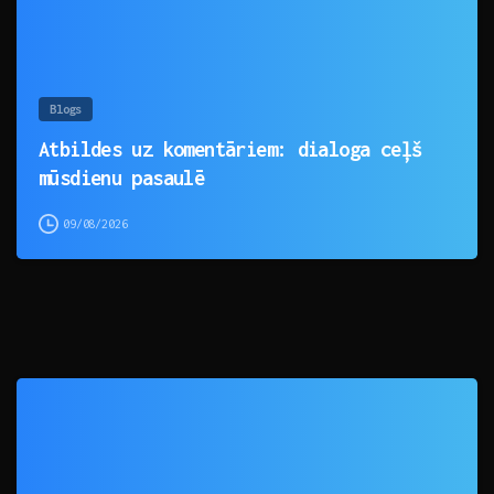
Blogs
Atbildes uz komentāriem: dialoga ceļš
mūsdienu pasaulē
09/08/2026
0