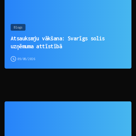
Blogs
Atsauksmju vākšana: Svarīgs solis
uzņēmuma attīstībā
09/08/2026
0