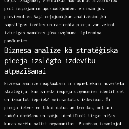
ceļus izaugsmei,‌ vienlaikus nodrošinot aizsardzību
pret⁤ iespējamiem apdraudējumiem. Aicinām jūs
pievienoties šajā ceļojumā,kur⁣ analizēsimi,kā
saprātīgas izvēles un racionāla pieeja‌ var veidot
izturīgas pamatnes⁤ jūsu​ uzņēmuma ilgtermiņa
panākumiem.
Biznesa ⁤analīze kā‍ stratēģiska
pieeja izslēgto izdevību
atpazīšanai
Biznesa analīze neapšaubāmi ‍ir nepietiekami novērtēta
stratēģija, kas sniedz‌ iespēju uzņēmumiem identificēt
un izmantot iepriekš neizmantotas‌ izdevības.‌ Šī
pieeja ietver ⁢ne ‌tikai⁢ datus un trendus,​ bet arī
radošu domāšanu un spēju identificēt tirgus nišas,⁢
kuras varētu palikt nepamanītas. ⁢Piemēram,izmantojot