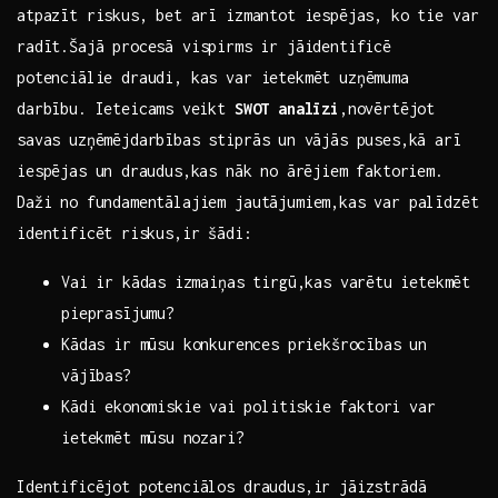
atpazīt riskus, bet ⁣arī izmantot iespējas, ko‍ tie var
radīt.Šajā procesā vispirms ⁢ir jāidentificē ​
potenciālie draudi, kas var ietekmēt uzņēmuma‍
darbību. Ieteicams⁣ veikt
SWOT analīzi
,novērtējot
savas uzņēmējdarbības stiprās ⁣un vājās ‍puses,kā arī
iespējas un⁤ draudus,kas nāk⁤ no ārējiem faktoriem.
Daži no fundamentālajiem ‍jautājumiem,kas var palīdzēt⁢
identificēt⁤ riskus,ir šādi: ⁣ ⁢
Vai ir ​kādas⁣ izmaiņas tirgū,kas varētu ⁢ietekmēt
pieprasījumu?
Kādas ir mūsu ​konkurences⁢ priekšrocības un
vājības?
Kādi ekonomiskie⁤ vai⁣ politiskie⁤ faktori var⁤
ietekmēt mūsu ⁢nozari?
Identificējot potenciālos draudus,ir jāizstrādā