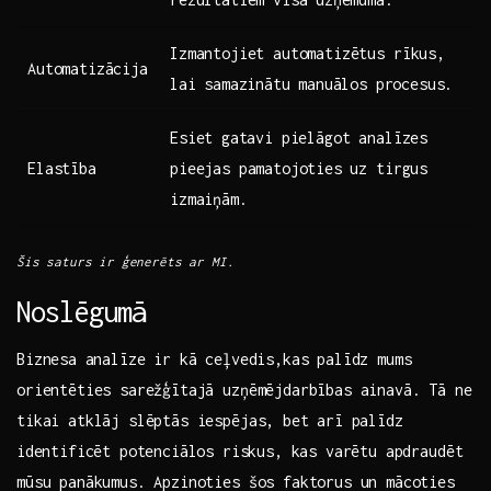
Izmantojiet‍ automatizētus rīkus,
Automatizācija
⁢lai ‌samazinātu⁢ manuālos ⁢procesus.
Esiet⁢ gatavi pielāgot analīzes
Elastība
pieejas pamatojoties ⁢uz tirgus
izmaiņām.
Šis saturs ir ģenerēts‍ ar MI.
Noslēgumā
Biznesa ⁢analīze ir kā ceļvedis,kas ​palīdz ‍mums
orientēties sarežģītajā uzņēmējdarbības‌ ainavā. Tā ne
tikai atklāj slēptās iespējas, bet⁤ arī palīdz
⁤identificēt potenciālos ⁣riskus, kas varētu apdraudēt
mūsu‍ panākumus. Apzinoties šos faktorus un mācoties