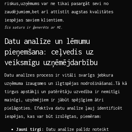
riskus,uzņēmums var⁣ ne tikai pasargāt​ sevi no
‌zaudējumiem,bet arī attīstīt augstas kvalitātes
iespējas saviem klientiem.
Šis saturs⁤ ir ģenerēts ar ⁢MI.
Datu analīze un lēmumu
pieņemšana: ceļvedis uz
veiksmīgu ​uzņēmējdarbību
Datu analīzes process ir ‍vitāli svarīgs jebkura
uzņēmuma‌ izaugsmes un⁢ ilgtspējas‍ nodrošināšanai.Tā‍ kā
tirgus ‍apstākļi un patērētāju uzvedība ir nemitīgi‍
mainīgi, uzņēmējiem⁣ ir jābūt spējīgiem ātri
pielāgoties. Efektīva datu analīze ļauj identificēt
iespējas, kas ⁢var ‌būt izslēgtas, ⁤piemēram:
Jauni tirgi:
⁤Datu analīze ‌palīdz noteikt