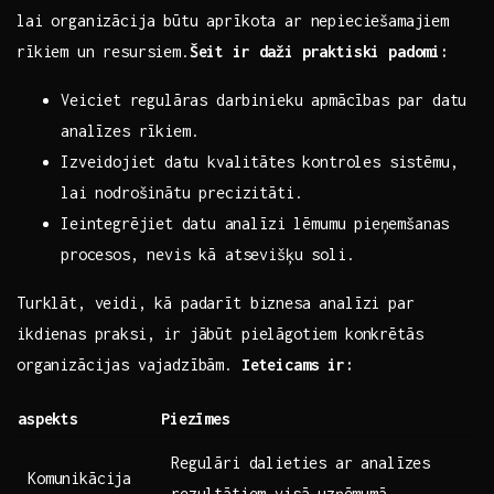
lai‌ organizācija būtu aprīkota ar ​nepieciešamajiem
rīkiem un resursiem.
Šeit ir daži praktiski padomi:
Veiciet⁤ regulāras darbinieku apmācības par datu
analīzes rīkiem.
Izveidojiet ⁢datu kvalitātes kontroles sistēmu,⁤
lai nodrošinātu precizitāti.
Ieintegrējiet⁢ datu ⁣analīzi lēmumu⁣ pieņemšanas
procesos, nevis kā atsevišķu soli.
Turklāt, veidi, kā padarīt biznesa analīzi par
ikdienas praksi, ir jābūt pielāgotiem konkrētās
organizācijas vajadzībām.‌
Ieteicams ir:
aspekts
Piezīmes
Regulāri dalieties⁤ ar analīzes
Komunikācija
rezultātiem visā ⁤uzņēmumā.