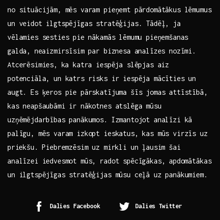
no situācijām, mēs varam pieņemt pārdomātākus lēmumus
un ‍veidot ilgtspējīgas stratēģijas. Tādēļ, ⁢ja
vēlamies sesties ⁢pie nākamās ​lēmumu pieņemšanas
galda,⁣ neaizmirsīsim par biznesa analīzes nozīmi.‌
Atcerēsimies,⁣ ka katra iespēja slēpjas aiz
potenciāla, un katrs risks ir iespēja mācīties un
augt. Es ķeros pie pārskatījuma‍ šīs jomas attīstībā,
kas neapšaubāmi ir nākotnes atslēga mūsu
uzņēmējdarbības panākumos. Izmantojot analīzi kā‍
palīgu, mēs​ varam izkopt ieskatus,‌ kas‌ mūs virzīs uz
⁤priekšu. Piebremzēsim uz mirkli un ļausim šai
analīzei iedvesmot mūs, radot spēcīgākas, ⁣apdomātākas⁢
un ilgtspējīgas stratēģijas‍ mūsu ceļā uz ​panākumiem.
Dalies Facebook
Dalies Twitter