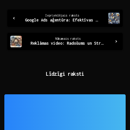
Continue
Iepriekšējais raksts
Google Ads aģentūra: Efektīvas reklāmas risinājumi
Reading
Nākamais raksts
Reklāmas video: Radošums un Stratēģija Mūsdienu Mārketingā
Līdzīgi raksti
0