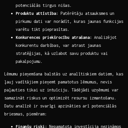
potenciālās tirgus nišas.
Produktu attīstība:
‌Patērētāju atsauksmes un
pirkumu⁢ dati var norādīt, kuras jaunas funkcijas
varētu tikt‌ pieprasītas.
Konkurences ‍priekšrocību atrašana:
Analizējot
konkurentu ‌darbības, ​var atrast jaunas
stratēģijas, kā uzlabot savu produktu vai
pakalpojumu.
Lēmumu pieņemšana balstās ‍uz analītiskiem​ datiem, ⁣kas⁢
ļauj​ vadītājiem pieņemt pamatotus⁤ lēmumus,‌ nevis
paļauties tikai uz intuīciju. Tādējādi⁣ uzņēmumi var
samazināt riskus un optimizēt resursu izmantošanu.
Datu⁣ analīzē ir svarīgi apzināties arī potenciālās
briesmas, piemēram:
Finanšu⁢ riski:
Nepamatota investīcija nezināmos