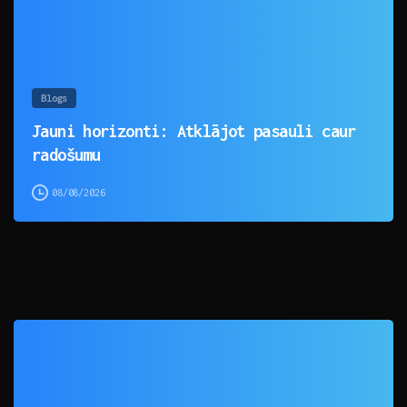
Blogs
Jauni horizonti: Atklājot pasauli caur
radošumu
08/08/2026
0