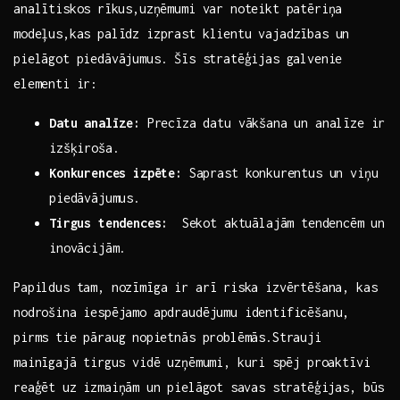
analītiskos⁣ rīkus,uzņēmumi ‌var noteikt patēriņa
modeļus,kas palīdz izprast klientu‌ vajadzības un
pielāgot piedāvājumus. ⁢Šīs stratēģijas galvenie
elementi ir:
Datu analīze:
​Precīza datu vākšana‍ un analīze ir
izšķiroša.
Konkurences izpēte:
Saprast konkurentus un viņu⁣
piedāvājumus.
Tirgus ‌tendences:
⁣ Sekot‌ aktuālajām tendencēm un
inovācijām.
Papildus tam, nozīmīga ir arī⁤ riska izvērtēšana, kas
nodrošina iespējamo apdraudējumu identificēšanu,
pirms​ tie pāraug⁤ nopietnās problēmās.Strauji
mainīgajā ⁣tirgus‌ vidē uzņēmumi, kuri ⁣spēj proaktīvi
reaģēt uz‌ izmaiņām un ⁢pielāgot⁣ savas stratēģijas, būs