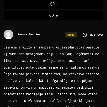
0
0
Raivis Bernāns
15/01/2026
Blogs
Biznesa‌ analīze ir ‌mūsdienu uzņēmējdarbības⁤ pasaulē
⁢kļuvusi par ‍neatņemamu⁣ daļu, kas ‌ļauj uzņēmumiem ne
tikai izprast savus iekšējos procesus, ⁤bet arī
identificēt potenciālās iespējas un⁢ galvenos riskus.
Šajā rakstā⁢ pievērsīsimies ⁤tam,⁢ kā efektīva biznesa
analīze var kalpot kā atslēga slēgtiem ⁤iespējamo
izdevumu‍ durvīm un palīdzēt uzņēmumiem⁤ veiksmīgi
orientēties⁣ mainīgajā tirgū. izpētīsim,‌ kādā veidā
pareiza datu vākšana un analīze spēj‌ atklāt jaunus​