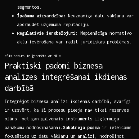
segmentos.
Īpašuma aizsardzība:
⁤Neuzmanīga datu​ vākšana var
apdraudēt‍ uzņēmuma reputāciju.
Regulatīvie ierobežojumi:
Nepienācīga normatīvo
aktu ievērošana var radīt juridiskas problēmas.
*Šis saturs ir ģenerēts ar MI.*
Praktiski padomi biznesa
analīzes integrēšanai ikdienas
darbībā
Integrējot ⁢biznesa analīzi⁢ ikdienas darbībā, ⁣svarīgi
ir uzsvērt, ka šī procesu pieeja nav tikai rezerves
‌plāns, ‍bet gan galvenais instruments ilgtermiņa
panākumu ⁣nodrošināšanai.
Sākotnējā posmā
ir ieteicams
‍fokusēties uz datu vākšanu‍ un analīzi, nodrošinot,