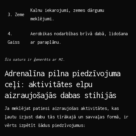
Kalnu iekarojumi, zemes dārgumu
3. Zeme
meklējumi.
4.
Aerobikas‌ nodarbības ⁢brīvā dabā, lidošana
⁣Gaiss
ar paraplānu.
Šis‌ saturs ir ģenerēts ar MI.
Adrenalīna pilna piedzīvojuma
ceļi: aktivitātes ⁣elpu
‌aizraujošajās dabas stihijās
Ja meklējat patiesi​ aizraujošas aktivitātes,‍ kas
ļautu⁢ izjust dabu ​tās tīrākajā un savvaļas formā, ⁢ir
vērts izpētīt šādus piedzīvojumus: