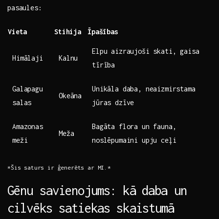
pasaules:
Vieta
Stihija
Īpašības
Elpu aizraujoši skati, gaisa
Himālaji
Kalnu
tīrība
Galapagu
Unikāla daba, neaizmirstama
Okeāna
‌salas
jūras dzīve
Amazonas
Bagāta flora un fauna,
Meža
meži
noslēpumaini upju ceļi
*Šis saturs ir ģenerēts⁣ ar MI.*
Gēnu savienojums: ‌kā⁣ daba un
cilvēks satiekas skaistumā