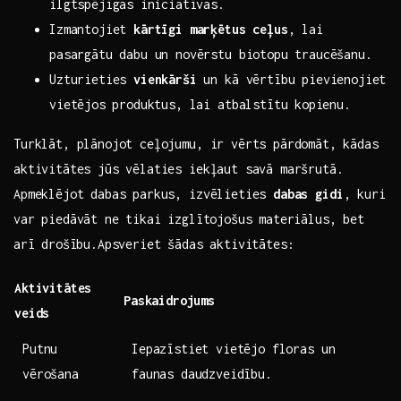
ilgtspējīgas⁤ iniciatīvas.
Izmantojiet
kārtīgi ‌marķētus ceļus
, lai
pasargātu dabu un novērstu biotopu traucēšanu.
Uzturieties
vienkārši
un ​kā vērtību pievienojiet
vietējos⁣ produktus, lai atbalstītu⁢ kopienu.
Turklāt, ​plānojot ceļojumu, ir vērts pārdomāt, ⁣kādas
aktivitātes​ jūs vēlaties​ iekļaut savā maršrutā.
Apmeklējot dabas parkus, izvēlieties
dabas gidi
, kuri
var piedāvāt ​ne tikai⁣ izglītojošus materiālus,⁤ bet
arī⁤ drošību.Apsveriet šādas aktivitātes:
Aktivitātes
Paskaidrojums
veids
Putnu
Iepazīstiet vietējo floras​ un⁢
vērošana
faunas daudzveidību.