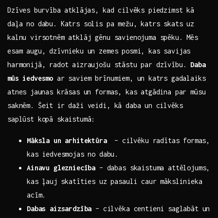
Dzīves ⁤burvība atklājas, kad cilvēks piedzimst kā
daļa no dabu. Katrs solis pa mežu, katrs ⁣skats​ uz​
kalnu‍ virsotnēm atklāj gēnu​ savienojuma spēku. Mēs
esam augu, dzīvnieku un‍ zemes posmi, kas savijas
harmonijā, radot aizraujošu stāstu par dzīvību.
Daba
mūs iedvesmo
ar saviem brīnumiem, un⁤ katrs gadalaiks
atnes⁤ jaunas krāsas un formas, kas atgādina par mūsu
saknēm. Šeit ir daži veidi, kā daba ⁣un cilvēks
saplūst kopā skaistumā:
Māksla un arhitektūra
⁣ – cilvēku ‌radītas formas,
kas iedvesmojas no dabu.
Ainavu glezniecība
– dabas ‍skaistuma attēlojums,⁣
kas ļauj⁢ skatīties uz pasauli caur mākslinieka
acīm.
Dabas aizsardzība
– cilvēka centieni saglabāt un‌