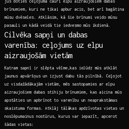
⁣jūs doties ceļojumā cauri elpu⁢ aizraujošiem​ dabas
brīnumiem, kuri ne ⁢tikai apbur acis, bet arī bagātina
mūsu dvēseles. Atklāsim, kā šie⁢ brīnumi veido mūsu
pasauli un kādā veidā tie iedvesmo⁢ mūs ikdienā.
Cilvēka sapņi‌ un dabas
varenība: ceļojums uz elpu⁣
aizraujošām ‍vietām
Katram sapnī ir slēpta vēlme,kas ielūdz mūs atklāt
jaunus apvāršņus un izjust dabu tās pilnībā. Ceļojot
⁢uz visdažādākajām vietām, mēs sastopamies ⁢ar elpu
aizraujošiem dabas⁣ stihiju brīnumiem, kas⁤ aicina mūs
apstāties un apbrīnot to varenību un​ neaprakstāmas
skaistuma formas. Atklāj tālākas apdzīvotas‌ vietas un
noslēpumainus nostūrus, kurus var iepazīt, apcerot
šādas vietas: