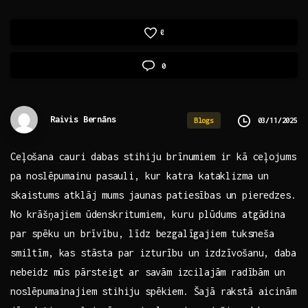
0
0
Raivis Bernāns
03/11/2025
Blogs
Ceļošana cauri ⁢dabas stihiju brīnumiem ir kā ceļojums
pa ⁣noslēpumainu ⁢pasauli, kur katra kataklizma‌ un
‌skaistums ​atklāj mums jaunas patiesības un pieredzes.
No krāšņajiem ūdenskritumiem, kuru plūdums atgādina
⁣par spēku un brīvību, līdz bezgalīgajiem ⁣tuksneša
smiltīm, kas stāsta par izturību un izdzīvošanu, ⁣daba
nebeidz⁢ mūs pārsteigt ar ⁣savām izcilajām radībām un
noslēpumainajiem stihiju spēkiem. Šajā rakstā aicinām