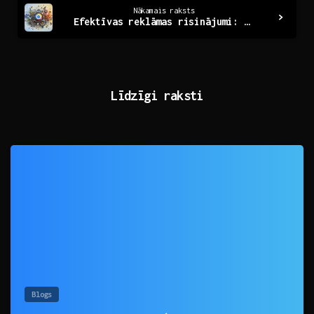
Nākamais raksts
Efektīvas reklāmas risinājumi: Google Ads aģentūras loma
Līdzīgi raksti
0
Blogs