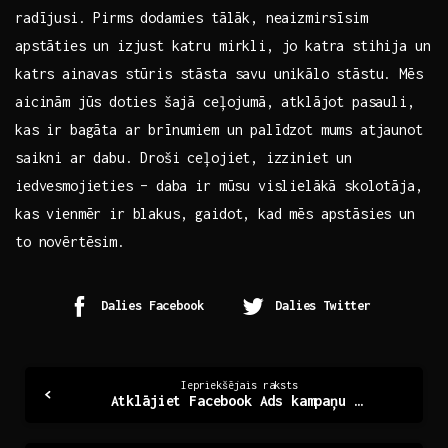
‍radījusi.⁢ Pirms dodamies tālāk, neaizmirsīsim
apstāties un izjust katru mirkli, jo katra stihija un
katrs ainavas ‌stūris stāsta savu unikālo stāstu. Mēs
aicinām jūs ⁢doties šajā ceļojumā, atklājot pasauli,
kas ir bagāta ar brīnumiem un palīdzot mums atjaunot
saikni ar dabu. Droši ceļojiet,⁣ izziniet un
iedvesmojieties – ⁣daba ir mūsu vislielākā skolotāja,
kas‍ vienmēr ir blakus, gaidot, ‍kad‌ mēs apstāsies ‌un
‍to novērtēsim.
Dalies Facebook
Dalies Twitter
Continue
Iepriekšējais raksts
Atklājiet Facebook Ads kampaņu noslēpumus efektīvai mārketingam
Reading