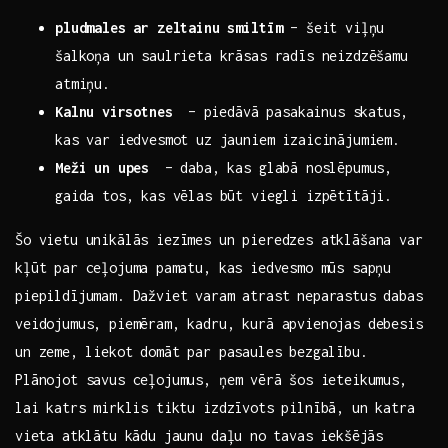
pludmales ‌ar zeltainu smiltīm
– šeit viļņu
šalkoņa un saulrieta krāsas radīs neizdzēšamu
atmiņu.
Kalnu⁤ virsotnes
⁣ – piedāvā‌ pasakainus skatus,‌
kas var ​iedvesmot uz jauniem izaicinājumiem.
Meži un upes
​ – daba, ‍kas glabā noslēpumus, ​
gaida tos,‌ kas vēlas būt viegli izpētītāji.
Šo vietu unikālās iezīmes un pieredzes atklāšana var
kļūt‌ par ceļojuma ⁣pamatu,‌ kas iedvesmo mūs sapņu
piepildījumam. Dažviet varam atrast neparastus dabas
veidojumus, piemēram, kadru, kurā apvienojas debesis
un zeme, ⁣liekot domāt par pasaules bezgalību.
Plānojot savus ceļojumus, ņem vērā šos⁣ ieteikumus,⁣
lai katrs⁤ mirklis tiktu izdzīvots pilnībā,​ un⁢ katra
⁢vieta atklātu kādu jaunu daļu no ⁣tavas iekšējās