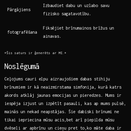
Izbaudiet ⁢dabu un uzlabo savu
Pārgājiens
fizisko sagatavotību.
Fiksējiet⁢ brīnumainos brīžus un
fotografēšana
ainavas.
*Šis saturs ir ģenerēts ar MI.*
Noslēgumā
Ceļojums cauri elpu aizraujošiem dabas stihiju
brīnumiem ir kā neaizmirstama⁢ simfonija, kurā katrs
⁣akords atklāj jaunas emocijas un ‍pieredzes.⁣ Mums⁣ ir⁤
iespēja ​izjust⁤ un izpētīt pasauli, kas ap mums pulsē,
mainās⁣ un nekad neapstājas. Šie dabiski brīnumi ne
tikai iepriecina mūsu acis,bet arī ⁢piepilda ​mūsu
⁣dvēseli ar apbrīnu un cieņu pret to,ko māte daba ir