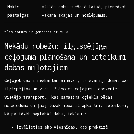
Nakts
Atklāj dabu ⁣tumšajā laikā, ‍pieredzot
‌pastaigas
vakara skaņas ‌un ⁢noslēpumus.
*Šis saturs ir ģenerēts⁤ ar MI.*
Nekādu robežu: ilgtspējīga
ceļojuma plānošana un ieteikumi
‍dabas mīļotājiem
Ceļojot ‌cauri neskartām ainavām, ir svarīgi‍ domāt par‌
ilgtspējību ⁣un vidi. Plānojot ceļojumu,⁢ apsveriet
vietējo transportu
, kas samazina oglekļa pēdas
nospiedumu un⁣ ļauj tuvāk iepazīt apkārtni. Ieteikumi,
kā ⁢palīdzēt⁤ saglabāt dabu, iekļauj:
Izvēlieties
eko viesnīcas
, kas⁤ praktizē