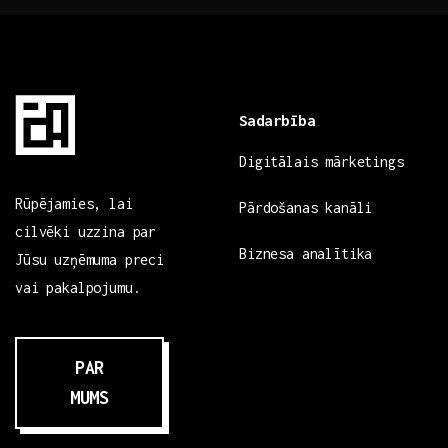
Sadarbība
Digitālais mārketings
Rūpējamies, lai
Pārdošanas kanāli
cilvēki uzzina par
Biznesa analītika
Jūsu uzņēmuma preci
vai pakalpojumu.
PAR
MUMS