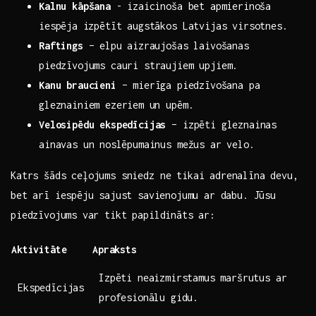
Kalnu kāpšana
⁢- izaicinoša ‍bet​ apmierinoša
iespēja ⁤izpētīt augstākos Latvijas virsotnes.
Raftings
– elpu ⁣aizraujošas laivošanas
piedzīvojums cauri straujiem upjiem.
Kanu braucieni
– mierīga ⁤piedzīvošana pa
gleznainiem ezeriem⁤ un ‍upēm.
Velosipēdu‌ ekspedīcijas
– ‍izpēti gleznainas
ainavas un ⁤noslēpumainus ‌mežus ar⁢ velo.
Katrs šāds ceļojums sniedz‌ ne tikai adrenalīna devu,
bet arī iespēju⁣ sajust ⁢savienojumu ar dabu. Jūsu
piedzīvojums⁣ var tikt papildināts ar:
Aktivitāte
Apraksts
Izpēti neaizmirstamus⁤ maršrutus​ ar
Ekspedīcijas
profesionālu gidu.