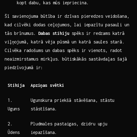
kopt dabu, kas mūs iepriecina.
Šī savienojuma‌ būtība ir dzīvas pieredzes ⁤veidošana,
kad cilvēki dodas ceļojumos, lai iepazītu pasauli un
tās⁤ brīnumus.
Dabas stihiju
spēks ir redzams​ katrā
viļņojumā, katrā vēja ⁤pūsmā ​un katrā​ saules starā.
Cilvēka radošums⁣ un ⁢dabas ‍spēks ir vienots, radot
neaizmirstamus mirkļus. ‌būtiskākās sastāvdaļas ​šajā
piedzīvojumā ⁤ir:
Stihija
Apziņas svētki
1.
Ugunskura⁣ priekšā stāvēšana, stāstu
⁣Uguns
stāstīšana.
2.
Pludmales pastaigas, dzidru upju
Ūdens
iepazīšana.