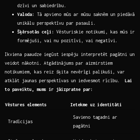
dzīvi ​un‌ sabiedrību.
Valoda:
Tā apvieno⁢ mūs ar ‍mūsu saknēm un piedāvā⁤
unikālu perspektīvu par pasauli.
Šķērsotās ceļi:
Vēsturiskie notikumi,⁢ kas mūs⁤ ir
formējuši,⁣ vai ‌nu‍ pozitīvi, vai negatīvi.
Ikviena paaudze iegūst iespēju interpretēt pagātni un
veidot nākotni. Atgādinājums ​par aizmirstiem
notikumiem, kas reiz šķita nevērīgi palikuši, ⁤var
atklāt jaunas perspektīvas un⁣ iedvesmot rīcību. ‌
Lai
to paveiktu, mums ir jāizpratne par:
Vēstures elements
Ietekme uz identitāti
Savieno ‌tagadni‌ ar
Tradīcijas
pagātni