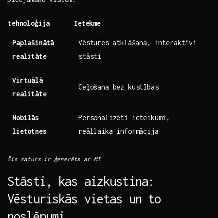
tehnoloģija
Ietekme
Paplašinātā​
Vēstures⁤ atklāšana, interaktīvi
realitāte
stāsti
Virtuālā ​
Ceļošana bez kustības
realitāte
Mobilās
Personalizēti ‍ieteikumi,
lietotnes
reāllaika informācija
Šis saturs ir⁢ ģenerēts ar MI.
Stāsti, kas aizkustina:
Vēsturiskās vietas un​ to
noslēpumi