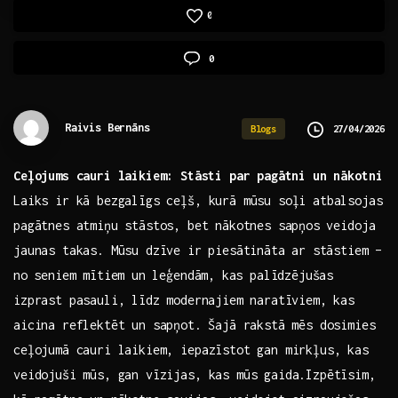
0
0
Raivis Bernāns
27/04/2026
Blogs
Ceļojums cauri laikiem:⁢ Stāsti par pagātni un nākotni
Laiks ir kā bezgalīgs ‍ceļš, kurā mūsu soļi atbalsojas⁢
pagātnes atmiņu stāstos, bet ⁤nākotnes sapņos ⁢veidoja
jaunas takas. Mūsu dzīve ir⁢ piesātināta ‍ar⁣ stāstiem –
no⁢ seniem mītiem un ⁢leģendām, ⁣kas palīdzējušas ​
izprast pasauli, līdz ⁢modernajiem naratīviem,⁢ kas
aicina reflektēt un ‍sapņot. ⁢Šajā rakstā​ mēs dosimies
ceļojumā cauri ‌laikiem, iepazīstot gan mirkļus, kas⁤
veidojuši ‍mūs, gan vīzijas, kas mūs gaida.Izpētīsim,