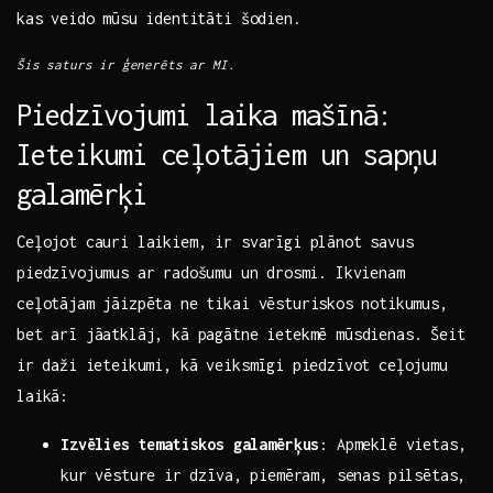
kas veido⁢ mūsu identitāti šodien.
Šis saturs ir ģenerēts ar ‍MI.
Piedzīvojumi laika mašīnā:
Ieteikumi ceļotājiem un sapņu
galamērķi
Ceļojot cauri ‍laikiem, ir svarīgi plānot savus
piedzīvojumus ar radošumu ⁢un drosmi. Ikvienam ​
ceļotājam jāizpēta ne tikai ‌vēsturiskos ⁣notikumus,
bet arī jāatklāj, kā pagātne ‌ietekmē mūsdienas. Šeit
⁤ir daži ieteikumi, kā veiksmīgi piedzīvot ceļojumu
laikā:
Izvēlies tematiskos galamērķus
: Apmeklē vietas,
kur vēsture⁣ ir dzīva,‌ piemēram, senas​ pilsētas,