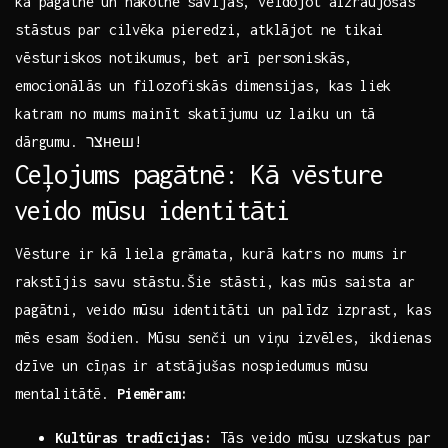
kā pagātne un nākotne savijas, veidojot​ aizraujošas​
stāstus par ⁣cilvēka​ pieredzi, atklājot ne tikai
vēsturiskos notikumus, bet arī personiskās,⁢
emocionālās un filozofiskās dimensijas, kas liek‌
katram no ⁤mums mainīt skatījumu uz laiku un⁤ tā
dārgumu. צרнеш!
Ceļojums pagātnē: Kā vēsture
⁢veido ⁤mūsu identitāti
Vēsture ir kā‌ liela grāmata, kurā ‍katrs ⁢no ⁣mums ⁣ir
‌rakstījis ⁢savu stāstu.Šie ⁣stāsti, kas⁣ mūs ‌saista ar
pagātni, veido mūsu identitāti un palīdz izprast, kas
mēs‍ esam šodien. Mūsu senči ⁤un viņu izvēles, ikdienas
dzīve un cīņas⁣ ir atstājušas nospiedumus mūsu⁣
mentalitātē.
Piemēram:
Kultūras tradīcijas:
Tās ⁢veido mūsu uzskatus par