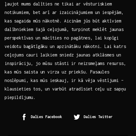
ļaujot mums dalīties ne tikai ar vēsturiskiem
notikumiem, ‌bet ⁤arī ar izaicinājumiem un iespējām,
kas ​sagaida mūs‌ nākotnē. Aicinām jūs būt‌ aktīviem
dalībniekiem šajā ceļojumā, turpinot ⁢meklēt​ jaunas‍
perspektīvas ⁢un mācīties no ‍pagātnes, lai kopīgi
veidotu bagātīgāku⁤ un apzinātāku nākotni. ​Lai‌ katrs
ceļojums cauri laikiem sniedz jaunas atklāsmes un
inspirāciju, jo mūsu ⁣stāsti ‌ir neizsmeļams resurss,⁣
kas mūs ‍saista un virza⁣ uz priekšu.‍ Pasaules⁢
noslēpumi,⁤ kas mūs ieskauj, ir⁣ kā vēja vēstījumi⁢ –
klausieties‍ tos, un varbūt‍ atradīsiet⁢ ceļu ‍uz sapņu
piepildījumu.
Dalies Facebook
Dalies Twitter