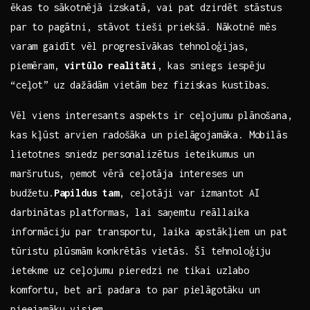
⁣ēkas‍ to ⁤sākotnējā‍ izskatā,​ vai‍ pat‍ dzirdēt stāstus
par to​ pagātni,‍ stāvot​ tieši priekšā.⁤ Nākotnē mēs
varam gaidīt ​vēl progresīvākas ​tehnoloģijas,
piemēram,
virtūlo realitāti
, ‌kas‌ sniegs⁣ iespēju⁢
“ceļot” uz dažādām vietām‌ bez‍ fiziskas kustības.
Vēl viens‍ interesants aspekts ir ceļojumu‍ plānošana,
kas kļūst arvien radošāka un⁣ pielāgojamāka. Mobilās
lietotnes ​sniedz ‍personalizētus ieteikumus un
⁤maršrutus, ņemot⁤ vērā ceļotāja intereses ⁣un
budžetu.
Papildus tam
, ceļotāji var izmantot AI
darbinātas platformas, lai saņemtu reāllaika
informāciju par transportu, ​laika apstākļiem un⁤ pat
⁤tūristu plūsmām konkrētās vietās. Šī tehnoloģiju
ietekme uz ceļojumu pieredzi ne​ tikai​ uzlabo⁢
komfortu, ‌bet ‍arī padara to par⁣ pielāgotāku​ un⁤
pieejamāku visiem. ‍