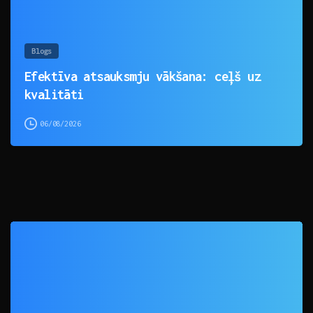
Blogs
Efektīva atsauksmju vākšana: ceļš uz
kvalitāti
06/08/2026
0