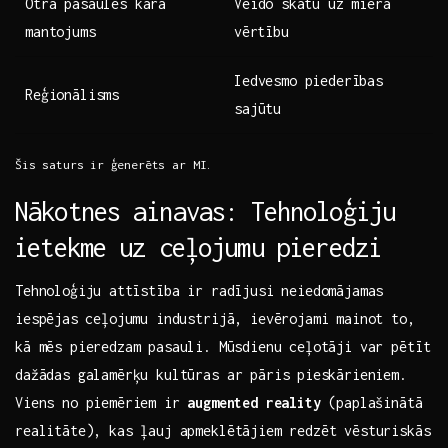
Otrā pasaules kara ​
Veido ⁣skatu uz miera
mantojums
⁤vērtību
Iedvesmo piederības⁣
Reģionālisms
sajūtu
Šis saturs ir⁢ ģenerēts ar MI.
Nākotnes ainavas: ⁤Tehnoloģiju
⁣ietekme uz ceļojumu⁣ pieredzi
Tehnoloģiju⁢ attīstība ir radījusi neiedomājamas
iespējas⁢ ceļojumu industrijā, ievērojami mainot to,
kā mēs pieredzam pasauli. ⁢Mūsdienu ceļotāji​ var ‌pētīt
dažādas galamērķu kultūras ar ​pāris ⁣pieskārieniem.
Viens no piemēriem ‌ir⁤
augmented‍ reality
(paplašinātā
realitāte), ‍kas ‌ļauj apmeklētājiem redzēt vēsturiskās