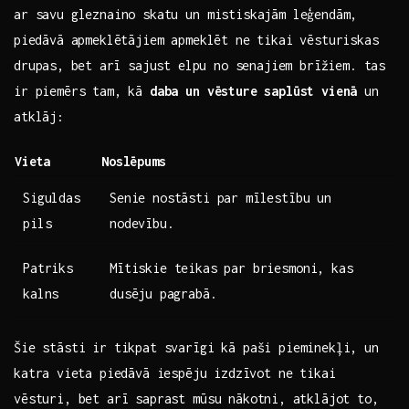
ar savu gleznaino‌ skatu un mistiskajām leģendām,
⁢piedāvā apmeklētājiem apmeklēt ne tikai ​vēsturiskas
drupas,⁤ bet⁤ arī sajust ⁢elpu no senajiem brīžiem.⁤ tas
ir piemērs tam, ​kā
daba un vēsture saplūst vienā
un
atklāj:
Vieta
Noslēpums
Siguldas
Senie ​nostāsti par mīlestību un
pils
nodevību.
Patriks
Mītiskie‍ teikas ​par​ briesmoni, kas
kalns
dusēju ⁤pagrabā.
Šie stāsti ir tikpat svarīgi ‍kā paši pieminekļi, ⁢un
katra⁤ vieta piedāvā ​iespēju⁢ izdzīvot ne tikai
‍vēsturi, bet arī saprast mūsu nākotni,⁤ atklājot to,