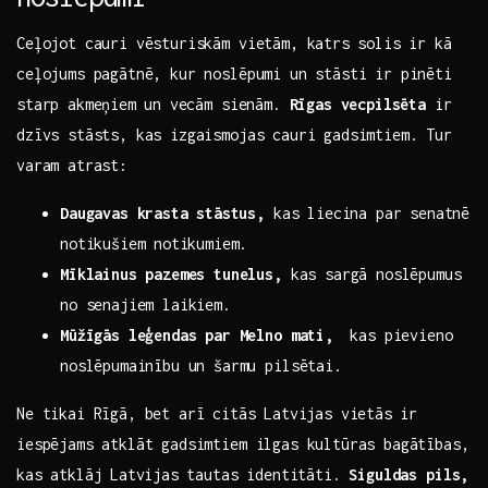
Ceļojot cauri vēsturiskām vietām, ​katrs ⁤solis⁢ ir kā
ceļojums pagātnē, kur noslēpumi ‌un stāsti ir pinēti
starp akmeņiem⁢ un ⁣vecām sienām.
Rīgas vecpilsēta
ir
dzīvs stāsts, ‌kas izgaismojas cauri gadsimtiem.⁢ Tur
‍varam atrast:⁢
Daugavas krasta⁢ stāstus,
kas‌ liecina par senatnē
notikušiem⁣ notikumiem.
Mīklainus pazemes tunelus,
kas sargā noslēpumus‍
no senajiem laikiem.
Mūžīgās leģendas par Melno​ mati,
⁢ kas pievieno
noslēpumainību un šarmu pilsētai.
Ne tikai Rīgā, bet arī ⁣citās Latvijas vietās ⁤ir
iespējams atklāt gadsimtiem ilgas kultūras bagātības,
kas atklāj ⁣Latvijas ⁣tautas identitāti.
Siguldas pils,