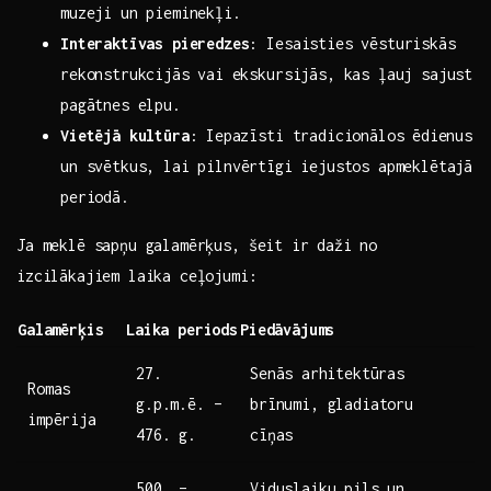
muzeji un pieminekļi.
Interaktīvas pieredzes
: Iesaisties vēsturiskās⁤
rekonstrukcijās⁤ vai ‍ekskursijās, kas​ ļauj sajust
pagātnes elpu.
Vietējā kultūra
: ⁣Iepazīsti ‍tradicionālos ⁢ēdienus
un svētkus, ‌lai pilnvērtīgi⁢ iejustos apmeklētajā
periodā.
Ja meklē ‍sapņu galamērķus, šeit⁤ ir ‍daži⁢ no
izcilākajiem‍ laika ceļojumi:
Galamērķis
Laika periods
Piedāvājums
27.
Senās ⁣arhitektūras
Romas
g.p.m.ē. –
brīnumi,‌ gladiatoru
impērija
476. g.
cīņas
500.​ –
Viduslaiku pils un