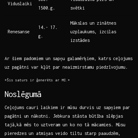
Viduslaiki
1500.g.
⁣svētki
Mākslas ​un zinātnes
14.- 17.
Renesanse
uzplaukums, izcilas
⁢g.
izstādes
Ar šiem⁤ padomiem un ⁢sapņu galamērķiem, ⁢katrs ⁤ceļojums
uz pagātni var kļūt par neaizmirstamu⁢ piedzīvojumu.
*Šis saturs ir ģenerēts ar MI.*
Noslēgumā
Ceļojums⁤ cauri⁢ laikiem‌ ir mūsu durvis uz⁢ sapņiem par⁣
pagātni ⁢un​ nākotni. Jebkura stāsta ⁣būtība slēpjas
‌tajā,kā mēs to ​uztveram un ko‌ no tā mācamies. Mūsu
pieredzes un ⁣atmiņas veido tiltu starp⁢ paaudzēm,