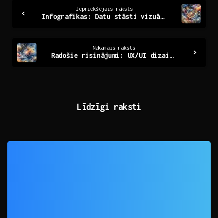
Continue
Iepriekšējais raksts
Infografikas: Datu stāsti vizuālajā formātā
Reading
Nākamais raksts
Radošie risinājumi: UX/UI dizaina spēks digitālajā pasaulē
Līdzīgi raksti
0