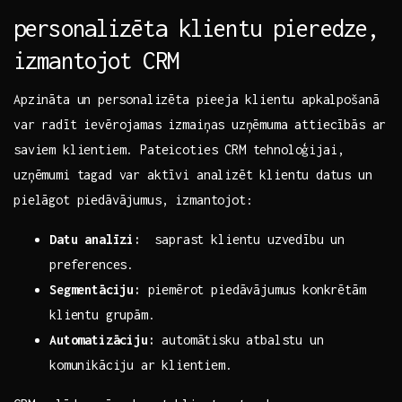
personalizēta‍ klientu pieredze,
izmantojot‌ CRM
Apzināta un⁣ personalizēta⁢ pieeja klientu apkalpošanā
var​ radīt ievērojamas​ izmaiņas ⁢uzņēmuma attiecībās⁤ ar
saviem ‍klientiem. Pateicoties CRM tehnoloģijai,
uzņēmumi ​tagad var aktīvi analizēt klientu ⁢datus un
pielāgot piedāvājumus, izmantojot:
Datu analīzi:
⁤ saprast klientu uzvedību un
preferences.
Segmentāciju:
⁣piemērot piedāvājumus ‌konkrētām
klientu grupām.
Automatizāciju:
automātisku ⁢atbalstu un
komunikāciju ⁢ar klientiem.