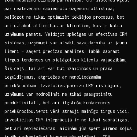
par neatsveramu sabiedroto uzņēmumu attīstībā,
palīdzot ne tikai​ optimizēt iekšējos procesus, bet​
arī uzlabot attiecības ⁣ar klientiem, kas ir katra
uzņēmuma ⁢pamats. Veidojot ⁤spēcīgas un efektīvas CRM
sistēmas, uzņēmumi var ⁣atsākt savu‍ darbību uz jaunu
⁢līmeni – saņemt precīzas analīzes, labāk saprast
‌tirgus tendences un pielāgoties klientu ‍vajadzībām.
Šis ⁤ceļš, lai arī ⁤var būt izaicinošs un ‌prasa
ieguldījumus, atgriežas ar nenoliedzamām
priekšrocībām. Izvēloties ⁢pareizu CRM risinājumu,‌
uzņēmumi‌ var nodrošināt ne⁤ tikai paaugstinātu
⁣produktivitāti,⁤ bet ⁢arī ilgstošu ​konkurences
priekšrocību.Ņemot vērā strauji ‍mainīgo⁤ tirgus vidi,
investīcijas CRM integrācijā ir‌ ne tikai saprātīgas,
bet ⁣arī nepieciešamas. aicinām jūs⁢ spert pirmos soļus⁤
tuvāk⁤ veiksmīgākai biznesa pārvaldībai – CRM