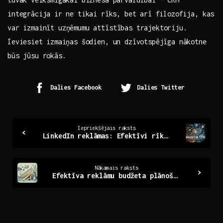
integrācija⁣ ir ne tikai⁣ rīks,​ bet arī filozofija, kas
var izmainīt uzņēmumu attīstības trajektoriju.
Ieviesiet⁣ izmaiņas šodien, un dzīvotspējīga nākotne
būs jūsu rokās.
Dalies Facebook
Dalies Twitter
Continue
Iepriekšējais raksts
LinkedIn reklāmas: Efektīvi rīki profesionālai izaugsmei
Reading
Nākamais raksts
Efektīva reklāmu budžeta plānošana – soli pa solim