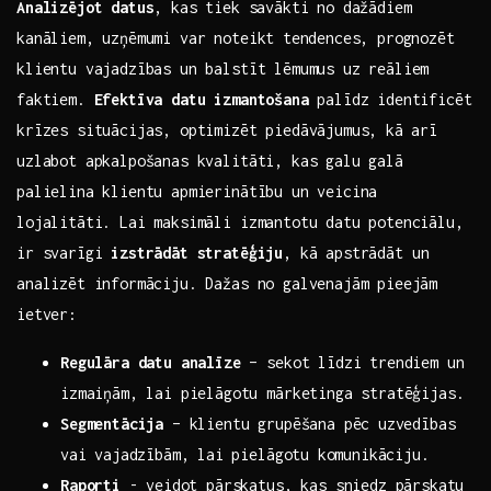
Analizējot ​datus
, kas tiek ⁣savākti no dažādiem‍
kanāliem, uzņēmumi‌ var noteikt ⁣tendences, prognozēt
klientu vajadzības ​un balstīt lēmumus uz ​reāliem
faktiem.
Efektīva ‌datu izmantošana
palīdz identificēt
krīzes‍ situācijas, optimizēt piedāvājumus, ⁣kā ⁤arī
uzlabot apkalpošanas kvalitāti,‍ kas galu galā
palielina klientu apmierinātību un veicina
lojalitāti. Lai maksimāli izmantotu datu potenciālu,
ir svarīgi
izstrādāt stratēģiju
, kā apstrādāt ‌un
analizēt informāciju. Dažas no galvenajām ‌pieejām
ietver:
Regulāra datu analīze
– sekot līdzi‍ trendiem un
izmaiņām,‍ lai pielāgotu mārketinga stratēģijas.
Segmentācija
– klientu grupēšana pēc⁤ uzvedības
⁣vai vajadzībām, lai⁤ pielāgotu ⁤komunikāciju.
Raporti
⁣- veidot pārskatus, kas‌ sniedz​ pārskatu