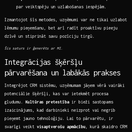
par veiktspēju un uzlabošanas iespējām.
Izmantojot šīs ⁣metodes, uzņēmumi ​var ‍ne tikai uzlabot
lēmumu pieņemšanu, bet arī ‌radīt proaktīvu ‍pieeju
⁢dzīvē ‍un stiprināt savu⁢ pozīciju tirgū.
Šis⁤ saturs ir ģenerēts ar MI.
Integrācijas‍ šķēršļu
pārvarēšana un labākās prakses
Integrējot CRM sistēmu, uzņēmumam jāņem‍ vērā​ vairāki
potenciālie šķēršļi, kas var ⁤ietekmēt procesa
gludumu.
Kultūras pretestība
ir bieži ​sastopams‌
izaicinājums, kad darbinieki neizprot⁣ vai negrib
pieņemt jauno tehnoloģiju. Lai ‌to pārvarētu, ir
svarīgi veikt
visaptverošu apmācību
, kurā skaidro⁣ CRM