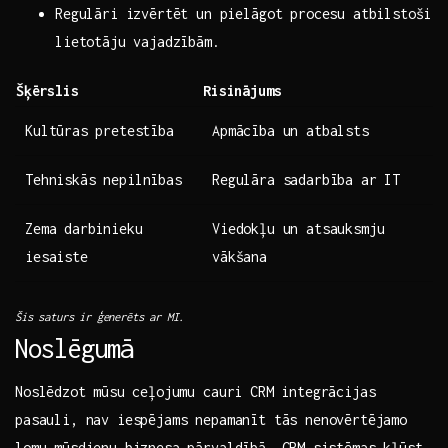
Regulāri izvērtēt un pielāgot procesu ‌atbilstoši
lietotāju vajadzībām.
Šķērslis
Risinājums
Kultūras⁢ pretestība
Apmācība ‍un atbalsts
Tehniskās nepilnības
Regulāra sadarbība ar‌ IT
Zema⁢ darbinieku
Viedokļu un atsauksmju
iesaiste
vākšana
Šis saturs ir ģenerēts ⁤ar‌ MI.
Noslēgumā
Noslēdzot‍ mūsu ⁢ceļojumu ‍cauri CRM integrācijas
pasauli, nav iespējams nepamanīt tās‌ nenovērtējamo
lomu mūsdienu biznesa pārvaldībā. CRM ⁢sistēmas⁢ kļūst