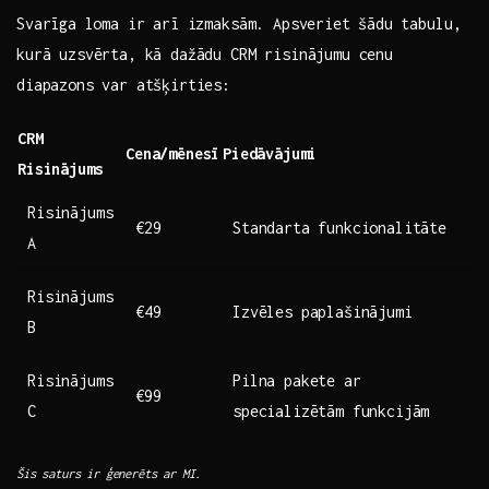
Svarīga ⁤loma ir arī izmaksām. ‍Apsveriet šādu ⁤tabulu,
kurā ‌uzsvērta, kā dažādu CRM risinājumu cenu
diapazons var atšķirties:
CRM
Cena/mēnesī
Piedāvājumi
Risinājums
Risinājums
€29
Standarta ‍funkcionalitāte
​A
Risinājums⁣
€49
Izvēles paplašinājumi
B
Risinājums
Pilna pakete⁣ ar​
€99
C
specializētām funkcijām
Šis saturs ir ģenerēts ar ⁢MI.