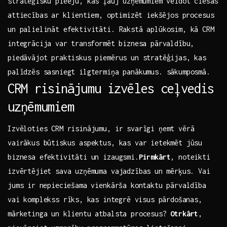
stratēģisku pieeju,​ kas ļauj⁤ uzņēmumiem veidot ⁣ciešās‍
attiecības⁢ ar ⁣klientiem, optimizēt iekšējos procesus‍
un palielināt efektivitāti. Rakstā aplūkosim, kā ⁢CRM
integrācija var ⁤transformēt biznesa pārvaldību,
piedāvājot praktiskus piemērus‍ un stratēģijas, ⁤kas
palīdzēs sasniegt ‌ilgtermiņa panākumus. ‍sākumposmā.
CRM ​risinājumu ‍izvēles ceļvedis
uzņēmumiem
Izvēloties CRM risinājumu, ir svarīgi ņemt vērā ​
vairākus būtiskus aspektus, kas var ietekmēt jūsu
biznesa efektivitāti un izaugsmi.
Pirmkārt
, ⁢noteikti
izvērtējiet sava uzņēmuma vajadzības un ⁣mērķus. Vai
‍jums⁤ ir nepieciešama vienkārša kontaktu pārvaldība
vai‍ komplekss ​rīks, ⁤kas ⁣integrē visus pārdošanas,‍
mārketinga un klientu atbalsta procesus?
Otrkārt
,