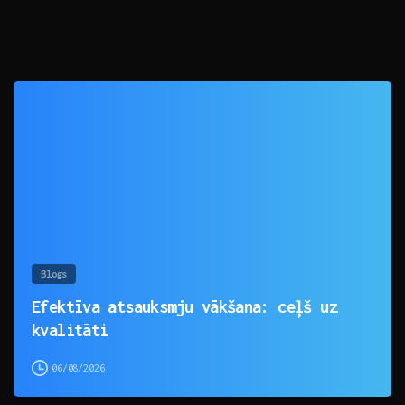
0
Blogs
Efektīva atsauksmju vākšana: ceļš uz
kvalitāti
06/08/2026