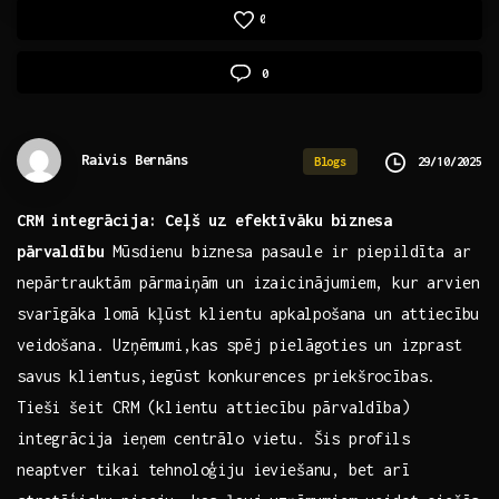
0
0
Raivis Bernāns
29/10/2025
Blogs
CRM integrācija: Ceļš uz efektīvāku biznesa
pārvaldību
Mūsdienu ‍biznesa pasaule⁤ ir piepildīta ‌ar ​
nepārtrauktām pārmaiņām un​ izaicinājumiem,⁣ kur arvien
svarīgāka lomā kļūst ⁢klientu⁢ apkalpošana un attiecību
veidošana. Uzņēmumi,kas spēj pielāgoties un izprast
savus klientus,iegūst konkurences priekšrocības.
Tieši⁢ šeit CRM (klientu attiecību pārvaldība) ​
integrācija ieņem centrālo ‍vietu. Šis profils
neaptver tikai tehnoloģiju ‌ieviešanu,⁣ bet⁢ arī‌