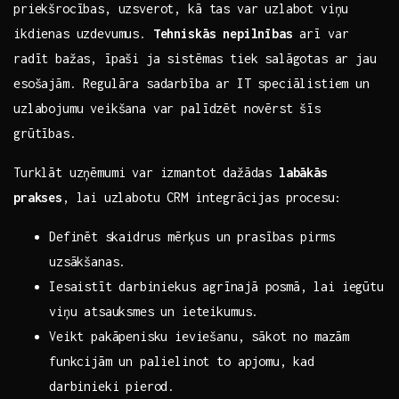
priekšrocības, uzsverot, kā tas var uzlabot viņu
ikdienas uzdevumus.
Tehniskās nepilnības
arī var
radīt bažas, īpaši ja sistēmas tiek salāgotas‍ ar jau
esošajām. Regulāra sadarbība ‌ar IT speciālistiem un
uzlabojumu veikšana var palīdzēt ​novērst ⁢šīs
grūtības.
Turklāt ​uzņēmumi var izmantot dažādas
labākās
prakses
, lai ⁤uzlabotu CRM integrācijas procesu:
Definēt ⁢skaidrus ⁢mērķus un prasības pirms ​
uzsākšanas.
Iesaistīt ⁤darbiniekus⁤ agrīnajā ⁤posmā, lai iegūtu
viņu atsauksmes un ieteikumus.
Veikt pakāpenisku ieviešanu, sākot no mazām
funkcijām ‍un palielinot to ‌apjomu, kad
darbinieki pierod.