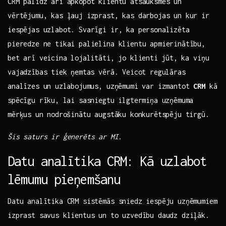
CRM palīdz arī‌ apkopot klientu ‍atsauksmes un
vērtējumu, kas ļauj ​izprast,​ kas ‌darbojas un kur ir
‌iespējas uzlabot. Svarīgi ir, ka personalizēta
pieredze ne tikai palielina klientu apmierinātību,
bet ‌arī veicina ⁢lojalitāti, jo klienti⁢ jūt,⁢ ka viņu
vajadzības ​tiek ⁤ņemtas vērā.​ Veicot regulāras
analīzes un ⁣uzlabojumus, uzņēmumi​ var​ izmantot
CRM
kā
spēcīgu ​rīku, ⁤lai sasniegtu ilgtermiņa uzņēmuma⁤
mērķus un⁣ nodrošinātu augstāku​ konkurētspēju tirgū.
Šis‌ saturs ir‍ ģenerēts⁣ ar MI.
Datu​ analītika CRM: Kā uzlabot‍
lēmumu pieņemšanu
Datu analītika CRM sistēmās sniedz iespēju uzņēmumiem
izprast savus klientus un to uzvedību daudz ​dziļāk.