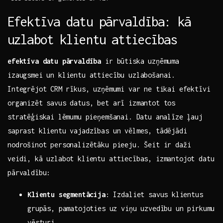
Efektīva datu pārvaldība: kā
uzlabot klientu ⁣attiecības
efektīva datu pārvaldība
ir būtiska uzņēmuma
izaugsmei un klientu attiecību uzlabošanai.
Integrējot⁢ CRM rīkus, uzņēmumi var ne tikai efektīvi
organizēt savus datus, bet arī izmantot tos‌
stratēģiskai ⁢lēmumu pieņemšanai. Datu​ analīze ⁤ļauj
saprast‌ klientu vajadzības un vēlmes, tādējādi
nodrošinot personalizētāku pieeju. Šeit ir‍ daži ​
veidi, kā uzlabot klientu attiecības, ‌izmantojot datu
pārvaldību:
Klientu segmentācija
:‌ Izdaliet savus⁣ klientus⁤
grupās, pamatojoties uz viņu ‌uzvedību un pirkumu
vēsturi.