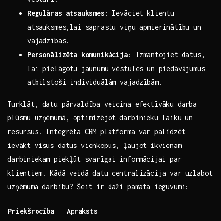
Regulāras​ atsauksmes
: Ievāciet klientu
atsauksmes,lai saprastu viņu ​apmierinātību un
vajadzības.
Personālizēta komunikācija
: Izmantojiet⁣ datus,
lai pielāgotu jaunumu vēstules un piedāvājumus
atbilstoši individuālām vajadzībām.
Turklāt, datu pārvaldība veicina efektīvāku darba
plūsmu uzņēmumā,‍ optimizējot darbinieku⁤ laiku⁤ un
‍resursus. Integrēta CRM ⁢platforma var palīdzēt
ievākt visus datus vienkopus, ļaujot ⁣ikvienam
darbiniekam⁣ piekļūt svarīgai​ informācijai⁣ par
klientiem. Kādā veidā datu centralizācija var uzlabot‍
uzņēmuma ⁤darbību? Šeit ir daži pamata ieguvumi:
Priekšrocība
Apraksts