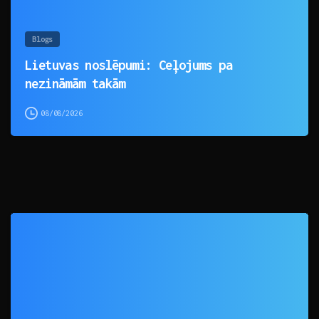
Blogs
Lietuvas noslēpumi: Ceļojums pa
nezināmām takām
08/08/2026
0