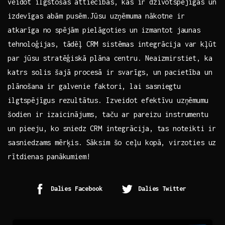
veidot ilgstošas attiecības, ⁣kas ir dzīvotspējīgas un​
izdevīgas⁣ abām pusēm.​ Jūsu uzņēmuma nākotne ir
atkarīga no spējām ⁢pielāgoties un izmantot ⁢jaunas
tehnoloģijas, tādēļ CRM ‌sistēmas integrācija var kļūt
par ⁣jūsu stratēģiskā plāna​ centru. Neaizmirstiet, ka
katrs solis šajā procesā⁣ ir svarīgs, un ‌pacietība⁤ un
plānošana ir galvenie faktori, lai sasniegtu
ilgtspējīgus ⁤rezultātus. Izveidot efektīvu‌ uzņēmumu
⁢šodien ​ir izaicinājums, taču ar pareizu instrumentu
un pieeju, ko sniedz ⁢CRM integrācija, ⁣tas noteikti ⁤ir
sasniedzams mērķis. ⁤Sāksim šo⁣ ceļu ‌kopā, virzoties uz
rītdienas ⁢panākumiem!
Dalies Facebook
Dalies Twitter
Continue