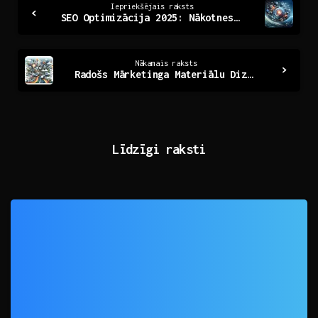
Iepriekšējais raksts
SEO Optimizācija 2025: Nākotnes Stratēģijas un Tendences
Reading
Nākamais raksts
Radošs Mārketinga Materiālu Dizains: Ceļš uz Veiksmi
Līdzīgi raksti
0