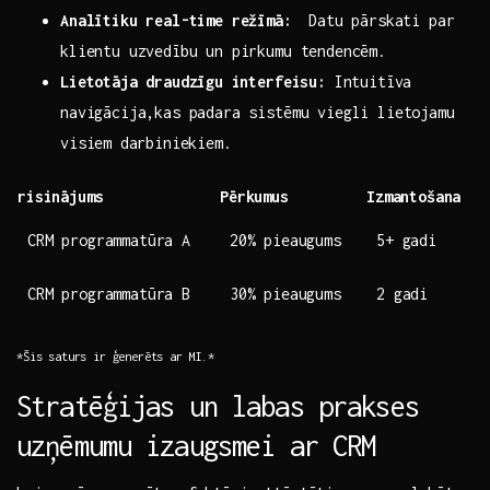
Analītiku ‌real-time režīmā:
⁣ Datu ‌pārskati par
klientu uzvedību un pirkumu tendencēm.
Lietotāja draudzīgu⁤ interfeisu:
Intuitīva‌
navigācija,kas padara sistēmu viegli ‍lietojamu
visiem ⁣darbiniekiem.
risinājums
Pērkumus
Izmantošana
CRM‌ programmatūra A
20%⁢ pieaugums
5+ gadi
CRM programmatūra B
30% ⁢pieaugums
2‌ gadi
*Šis saturs ir ģenerēts⁢ ar⁤ MI.*
Stratēģijas un labas prakses
uzņēmumu izaugsmei ar CRM