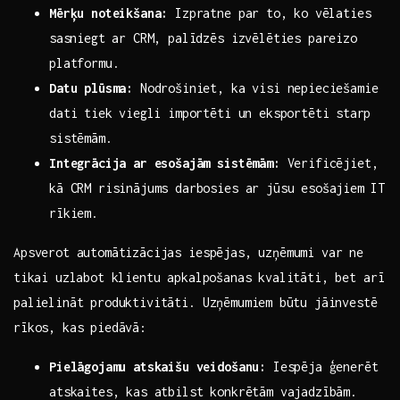
Mērķu‌ noteikšana:
Izpratne​ par to,⁢ ko vēlaties
⁣sasniegt ar ‍CRM, palīdzēs izvēlēties pareizo
platformu.
Datu plūsma:
Nodrošiniet, ka visi nepieciešamie
dati tiek⁣ viegli importēti un ​eksportēti⁤ starp
sistēmām.
Integrācija‍ ar esošajām sistēmām:
Verificējiet,
kā CRM risinājums darbosies ar jūsu‌ esošajiem⁢ IT
rīkiem.
Apsverot automātizācijas iespējas, uzņēmumi var ne
⁢tikai uzlabot klientu apkalpošanas kvalitāti, bet arī
palielināt ‍produktivitāti. Uzņēmumiem⁤ būtu jāinvestē
rīkos, kas piedāvā:
Pielāgojamu ‍atskaišu veidošanu:
Iespēja ģenerēt
atskaites, kas atbilst konkrētām​ vajadzībām.