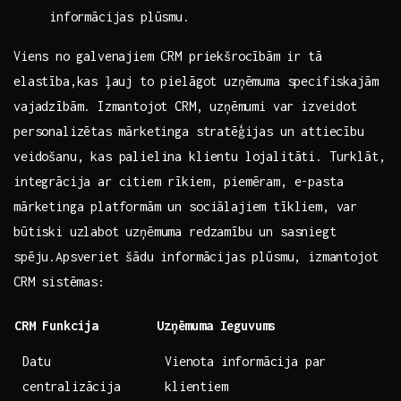
informācijas‌ plūsmu.
Viens⁢ no galvenajiem CRM priekšrocībām ⁣ir tā
elastība,kas⁣ ļauj to pielāgot‌ uzņēmuma specifiskajām‍
vajadzībām. ⁢Izmantojot CRM, ⁤uzņēmumi var izveidot​
personalizētas ⁢mārketinga ‍stratēģijas un attiecību ​
veidošanu, ‌kas palielina klientu lojalitāti. Turklāt,
integrācija ar citiem rīkiem, piemēram,​ e-pasta
mārketinga ​platformām​ un ​sociālajiem tīkliem, var
būtiski uzlabot‌ uzņēmuma redzamību un sasniegt
spēju.Apsveriet šādu⁣ informācijas ‍plūsmu, izmantojot
CRM ⁣sistēmas:
CRM Funkcija
Uzņēmuma Ieguvums
Datu
Vienota informācija par
centralizācija
klientiem