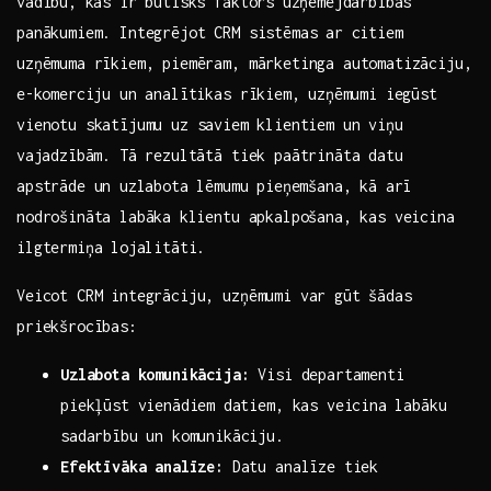
vadību, ⁢kas ir būtisks faktors⁤ uzņēmējdarbības
panākumiem. Integrējot CRM sistēmas ⁣ar‍ citiem
uzņēmuma rīkiem, piemēram, mārketinga automatizāciju,
⁣e-komerciju ‍un​ analītikas rīkiem,⁤ uzņēmumi iegūst
vienotu skatījumu uz saviem⁢ klientiem un viņu
⁤vajadzībām.‍ Tā rezultātā tiek paātrināta datu‌
apstrāde un ⁢uzlabota⁢ lēmumu pieņemšana, kā​ arī
nodrošināta ​labāka⁤ klientu apkalpošana, kas veicina
ilgtermiņa ⁤lojalitāti.
Veicot CRM integrāciju, uzņēmumi‍ var gūt šādas⁤
priekšrocības:
Uzlabota komunikācija:
Visi departamenti
piekļūst vienādiem⁢ datiem, ‌kas veicina⁣ labāku
sadarbību un komunikāciju.
Efektīvāka analīze:
Datu analīze ‌tiek