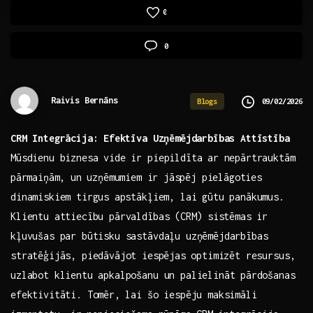
0
0
Raivis Bernāns
09/02/2026
Blogs
CRM Integrācija:⁣ Efektīva Uzņēmējdarbības Attīstība
Mūsdienu ‌biznesa vide ir piepildīta ⁢ar nepārtrauktām
⁢pārmaiņām, un⁢ uzņēmumiem⁣ ir⁣ jāspēj pielāgoties
dinamiskiem tirgus⁤ apstākļiem, lai gūtu panākumus.
Klientu attiecību pārvaldības⁣ (CRM) ⁢sistēmas​ ir
kļuvušas​ par būtisku sastāvdaļu ‍uzņēmējdarbības
stratēģijās, piedāvājot ⁤iespējas ⁣optimizēt resursus,
uzlabot klientu‍ apkalpošanu un palielināt⁢ pārdošanas
efektivitāti. Tomēr,⁢ lai šo iespēju maksimāli