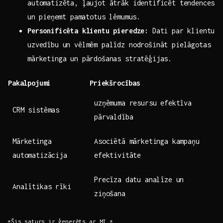
automatizēta, ļaujot ātrāk identificēt tendences
⁣un ⁣pieņemt pamatotus lēmumus.
Personificēta klientu pieredze:
Dati par​ klientu
uzvedību ‌un vēlmēm palīdz nodrošināt pielāgotas
mārketinga ‍un‌ pārdošanas stratēģijas.
Pakalpojumi
Priekšrocības
uzņēmuma resursu efektīva
CRM ‍sistēmas
pārvaldība
Mārketinga
Asociētā mārketinga kampaņu
automatizācija
efektivitāte
Precīza datu analīze‌ un
Analītikas⁣ rīki
ziņošana
*Šis saturs ⁢ir ģenerēts ar MI.*