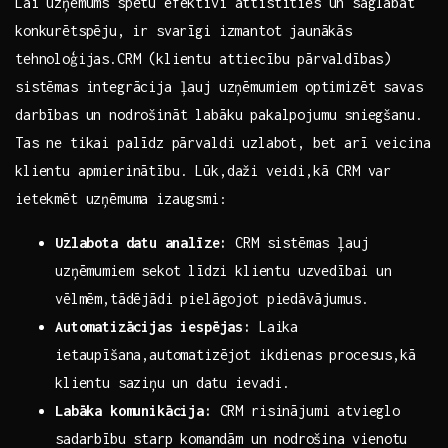
Lai uzņēmums spētu efektīvi‌ attīstīties un saglabāt​
konkurētspēju, ⁣ir svarīgi izmantot​ jaunākās‍
tehnoloģijas.CRM (klientu attiecību ⁤pārvaldības)
sistēmas integrācija ļauj ⁢uzņēmumiem optimizēt savas
darbības un nodrošināt labāku pakalpojumu⁢ sniegšanu.
Tas ne ‍tikai palīdz ⁤pārvaldi uzlabot, bet arī veicina
klientu apmierinātību. ​Lūk,daži ⁢veidi,kā ‍CRM var
ietekmēt uzņēmuma izaugsmi:
Uzlabota datu ⁤analīze:
CRM sistēmas ļauj
uzņēmumiem sekot ⁤līdzi⁢ klientu uzvedībai un​
vēlmēm,tādējādi pielāgojot piedāvājumus.
Automatizācijas iespējas:
Laika
ietaupīšana,automatizējot ikdienas procesus,kā‍
klientu saziņu ⁣un ⁣datu ievadi.
Labāka komunikācija:
CRM risinājumi ​atvieglo
sadarbību starp ⁢komandām⁤ un nodrošina ⁤vienotu