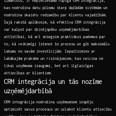
izmantotu,⁣ ir⁤ nepieciešama rūpīga⁣ CRM integrācija,
kas nodrošina⁣ datu ⁣plūsmu starp ‍dažādām sistēmām un
nodrošina skaidru ​redzamību⁣ par klientu vajadzībām.
Šajā rakstā aplūkosim, kā‌ efektīva⁣ CRM ⁢integrācija‍
var ​kalpot par dzinējspēku uzņēmējdarbības
attīstībai, ​kā arī sniegsim‍ praktiskus padomus par
to, kā veiksmīgi īstenot‍ šo procesu un gūt maksimālu
labumu no savām investīcijām. Iepazīsimies ar
labākajām ⁤praksēm un risinājumiem, kas ⁢veicina ​ne
tikai uzņēmuma ⁤izaugsmi, bet arī ilglaicīgas
‍attiecības ar klientiem.
CRM ⁣integrācija‌ un tās ⁢nozīme
uzņēmējdarbībā
CRM⁤ integrācija nodrošina​ uzņēmumiem iespēju
optimizēt savus​ procesus un uzlabot klientu ‌attiecību