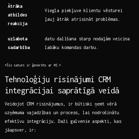
Ātrāka‍
Viegla piekļuve klientu vēsturei
atbildes
ļauj ātrāk atrisināt problēmas.
⁣reakcija
uzlabota
datu⁤ dalīšana starp nodaļām ⁢veicina
sadarbība
labāku ‍komandas ​darbu.
*Šis ‍saturs ir​ ģenerēts ​ar MI.*
Tehnoloģiju risinājumi CRM
integrācijai‍ saprātīgā veidā
Veidojot CRM risinājumus, ​ir būtiski ​ņemt vērā
uzņēmuma vajadzības un​ process, lai nodrošinātu
efektīvu integrāciju. Daži ‌galvenie ⁤aspekti, kas⁢
jāapsver, ‌ir: