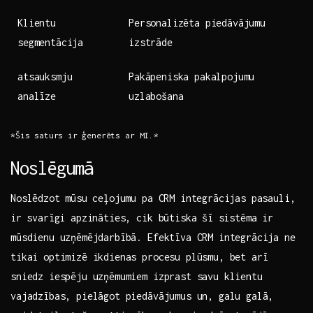
Klientu
Personalizēta piedāvājumu
segmentācija
izstrāde
atsauksmju
Pakāpeniska pakalpojumu
analīze
uzlabošana
*Šis saturs ir ⁣ģenerēts ar MI.*
Noslēgumā
Noslēdzot‌ mūsu ⁣ceļojumu pa CRM ​integrācijas pasauli,
ir ⁣svarīgi apzināties, cik ‌būtiska šī⁣ sistēma ir
mūsdienu uzņēmējdarbībā. Efektīva CRM integrācija ne
tikai optimizē‌ ikdienas procesu plūsmu, bet arī
sniedz iespēju uzņēmumiem izprast savu klientu
vajadzības, pielāgot piedāvājumus un,​ galu galā,