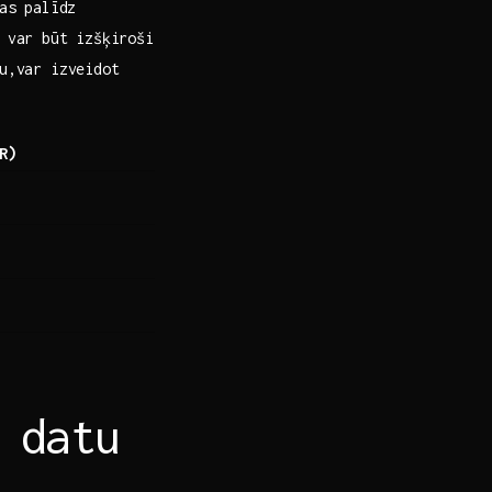
as palīdz ​
 var būt ⁢izšķiroši
ju,var izveidot
R)
e datu