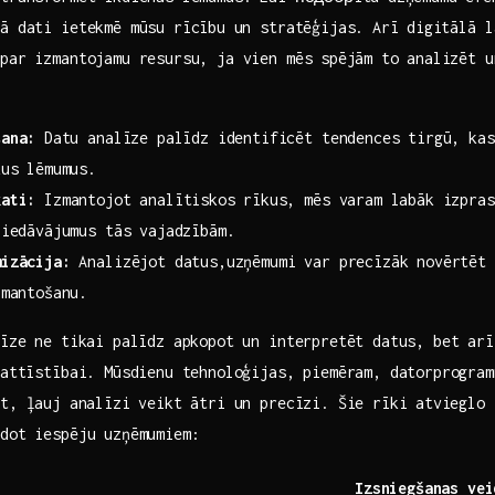
ā‍ dati ietekmē mūsu rīcību⁣ un stratēģijas.⁢ Arī⁤ digitālā 
par izmantojamu resursu, ja ‌vien mēs⁢ spējām⁣ to analizēt‍ 
šana:
⁣Datu analīze palīdz identificēt tendences ‍tirgū, kas 
kus lēmumus.
kati:
Izmantojot‌ analītiskos⁤ rīkus, mēs varam labāk izpras
piedāvājumus tās ‍vajadzībām.
mizācija:
Analizējot datus,uzņēmumi var precīzāk novērtēt 
zmantošanu.
līze ne tikai palīdz apkopot un interpretēt datus, bet arī‍
a attīstībai. ‍Mūsdienu tehnoloģijas, piemēram, datorprogra
t, ļauj⁢ analīzi veikt ātri un precīzi. Šie rīki⁤ atvieglo
dot‍ iespēju uzņēmumiem:
Izsniegšanas‌ vei