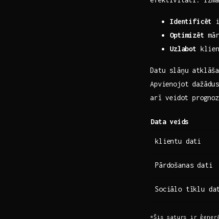
Identificēt
i
Optimizēt
mār
Uzlabot
klien
Datu slāņu atklāša
Apvienojot dažādus
⁤arī veidot prognoz
Data⁢ veids
klientu dati
Pārdošanas dati
Sociālo tīklu da
*Šis saturs ​ir⁢ ģene