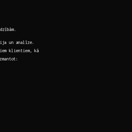
dzībām.
ija un‌ analīze.
viem klientiem, kā
izmantot: