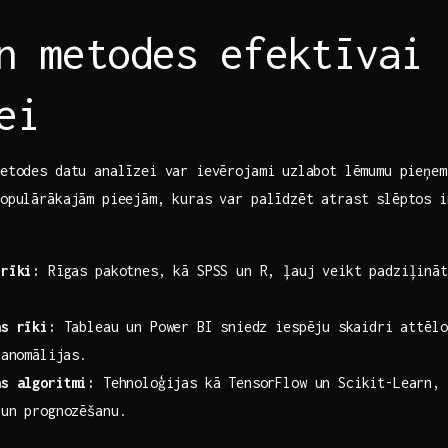
n‍ metodes‌ efektīvai
ei
metodes ‍datu analīzei ‍var ievērojami⁣ uzlabot lēmumu pieņe
 populārākajām‍ pieejām,‍ kuras var palīdzēt atrast slēptos 
 rīki:
Rīgas pakotnes, kā SPSS‌ un R, ‌ļauj ‌veikt padziļināta
as rīki:
Tableau un Power⁤ BI sniedz iespēju ⁣skaidri attēlo
⁢anomālijas.
ās algoritmi:
Tehnoloģijas ‌kā TensorFlow un Scikit-Learn, 
 un prognozēšanu.