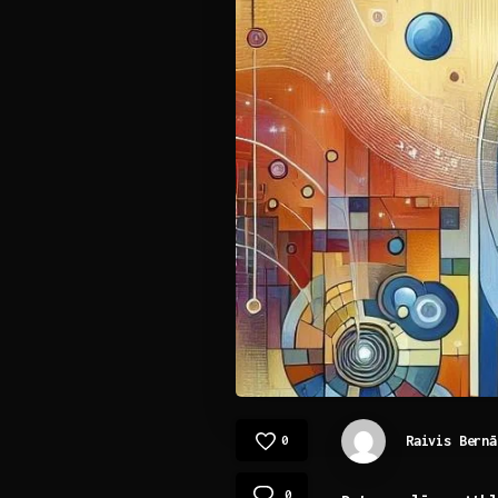
Raivis Bernā
0
0