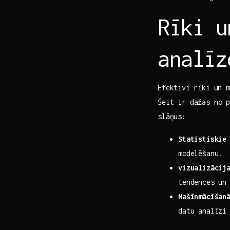
Rīki u
analīz
Efektīvi⁤ rīki un 
Šeit‌ ir dažas no⁢
slāņus:
Statistiskie
modelēšanu.
vizualizācij
tendences un 
Mašīnmācīšan
datu‌ analīzi