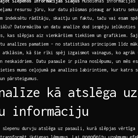
ājot⁤ Slepenos ⁢Informācijas Slāņus
Mūsdienās⁢ informācijas 
eļamu resursu ⁣jūru, kur‍ datu plūsmas pieaug ar​ katru⁤ seku
m ⁤indeksētu rādītāju, skaitļu un faktu,‌ taču⁤ vai esam⁤ spē
iālu? ⁢Datormācība un​ datu analīze dod iespēju ielūkoties
os, kas slēpjas aiz vienkāršiem ⁤tiekšiem un grafikiem.‌ Šaj
atu analīzes pamatiem ‌–​ no statistikas principiem līdz mā
n atklāsim, kā šie⁣ rīki spēj izgaismot⁢ vainagus, ko ​agrāk
un neskaidriem. Datu‌ pasaule ir pilna noslēpumu, un⁣ mēs e
jieties mums ceļojumā pa analīzes labirintiem, kur ⁣katrs 
 un pārsteigumus.
analīze‍ kā ​atslēga uz
u informāciju
ā slepenu durvju atslēga ‍uz pasauli, kurā ‍slēpjas​ vērtīga
transformēt ikdienas‌ lēmumus. Lai подобрītu ⁤uzņēmumu efe