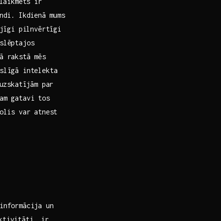
laikmets ir
ndi. Ikdienā ⁢mums
jīgi pilnvērtīgi‍
 slēptajos
ā rakstā‍ mēs
kslīgā intelekta
 uzskatījām par
sam gatavi tos
solis var atnest
 informācija un
ktivitāti, ir