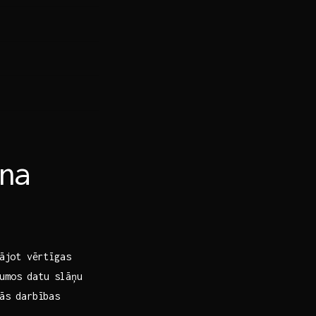
na
ājot ⁢vērtīgas
mumos datu slāņu
jās darbības