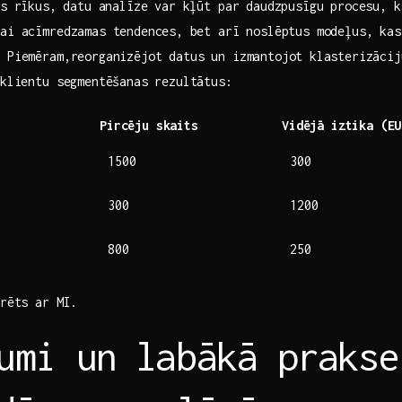
os rīkus, ⁤datu analīze​ var kļūt par daudzpusīgu procesu, k
ai‍ acīmredzamas tendences,⁤ bet arī ‍noslēptus modeļus,‍ kas
. Piemēram,reorganizējot datus un ​izmantojot⁤ klasterizāci
 klientu segmentēšanas rezultātus:
Pircēju ‍skaits
Vidējā iztika (EU
1500
300
300
1200
800
250
rēts ar​ MI.
umi un ⁣labākā​ praks