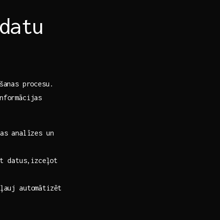
 datu
mšanas procesu.
informācijas
s ⁣analīzes un‌
t‌ datus,izceļot
ļauj automātizēt