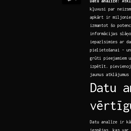
Datu analīze: Atkl
kļuvusi par neizsm
apkārt ​ir miljonie
izmantot šo potenc
informācijas ‌slāņ
iepazīsimies⁤ ar d
⁣pielietošanai – u
grūti ‍pieejamiem 
⁣izpētīt. pievieno
‌jaunus‌ atklājumus
Datu​ 
vērtīg
Datu ⁢analīze ir k
iespējas, kas var 