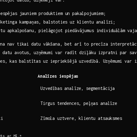
espējas jauniem produktiem un pakalpojumiem;
ketinga⁣ kampaņas, balstoties‌ uz klientu analīzi;
tu apkalpošanu, pielāgojot piedāvājumus individuālām vaja
na nav⁢ tikai⁢ datu vākšana, bet arī to precīza interpretāc
 datu ​avotus, uzņēmumi⁤ var ‍radīt dziļāku izpratni⁤ par​ sa
es,⁢ kas ⁤balstītas uz iepriekšējā⁣ uzvedībā. Uzņēmumi ‍var 
Analīzes iespējas
Uzvedības analīze, segmentācija
Tirgus tendences, peļņas​ analīze
ti
Zīmola uztvere, klientu atsauksmes
rēts ar MI.*