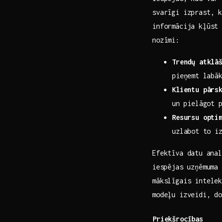
svarīgi izprast, k
informācija kļūst 
nozīmi:
Trendų atklā
pieņemt⁤ labā
Klientu pārs
un⁤ pielāgot 
Resursu opti
uzlabot⁢ to i
Efektīva datu⁣ ana
⁤iespējas ​uzņēmum
mākslīgais intelek
modeļu izveidi, do
Priekšrocības