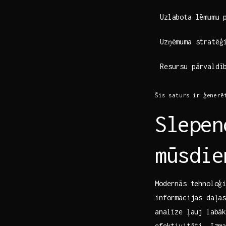
Uzlabota lēmumu 
Uzņēmuma stratēģ
Resursu pārvaldī
Šis saturs ‍ir ģenerēt
Slepen
mūsdie
Modernās tehnoloģi
informācijas ​daļa
analīze ļauj labāk
efektivitāti. Izm