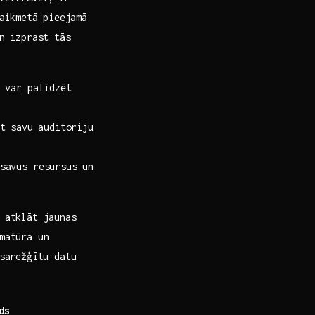
laikmetā pieejamā
un izprast tās
​var palīdzēt‌
t ⁤savu auditoriju
savus resursus un
 atklāt‌ jaunas
mmatūra un
 sarežģītu datu
ds