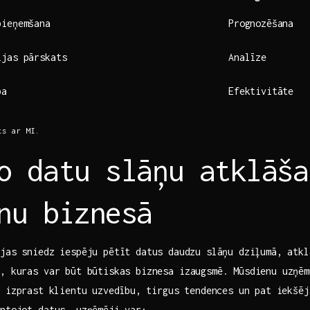
pieņemšana
Prognozēšana
ijas pārskats
Analīze
ba
Efektivitāte
s ​ar MI.
o datu slāņu atklāša
nu​ biznesā
jas sniedz‍ iespēju pētīt datus⁤ daudzu slāņu dziļumā, ⁣atkl
s, kuras ‍var būt būtiskas biznesa‌ izaugsmē. Mūsdienu uzņē
 izprast ⁣klientu uzvedību,⁤ tirgus‍ tendences un​ pat iekšē
antojot datus, uzņēmēji var: