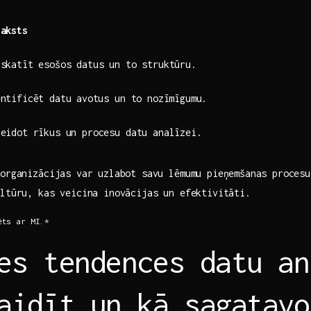
raksts
rskatīt esošos datus un to struktūru.
ntificēt datu⁢ avotus un to nozīmīgumu.
veidot rīkus un procesu datu analīzei.
 organizācijas ‌var uzlabot savu lēmumu pieņemšanas procesu 
ultūru, kas veicina inovācijas un efektivitāti.
ēts ar MI.*
es tendences datu an
aidīt un kā sagatavo