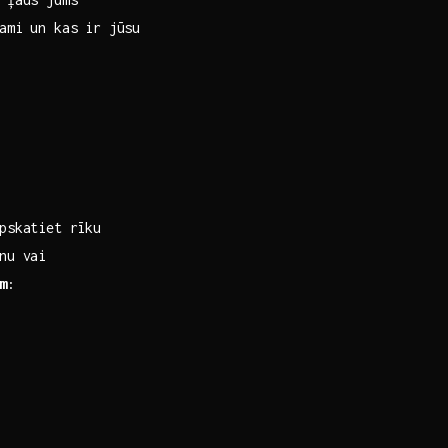
mi un kas ‌ir jūsu⁣
pskatiet rīku
anu vai
m
: