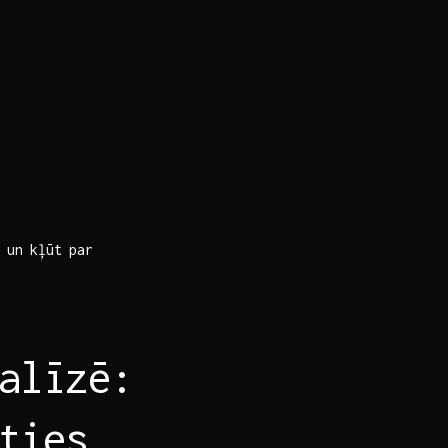
un ⁢kļūt par ​
alīzē:
ties