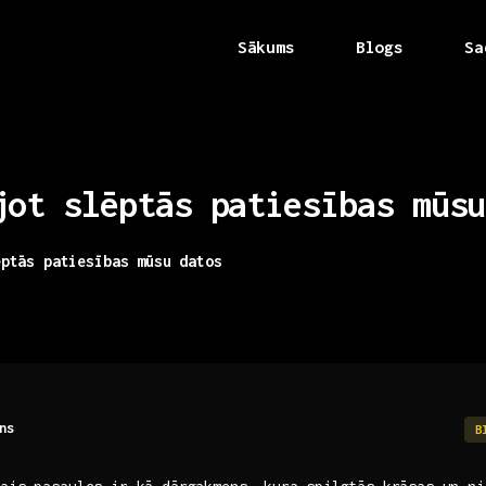
Sākums
Blogs
Sa
jot
slēptās
patiesības
mūsu
ēptās patiesības mūsu datos
ns
B