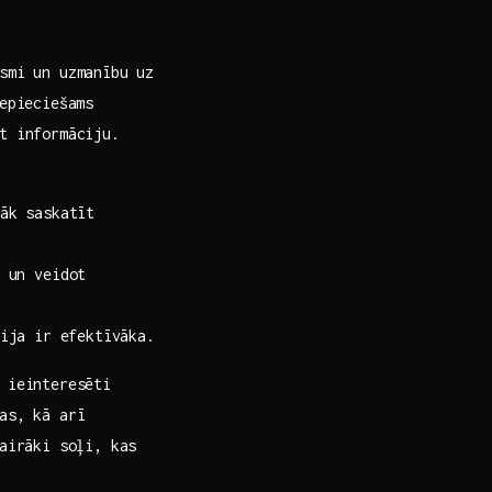
smi un uzmanību uz
epieciešams
t informāciju.⁢
āk saskatīt
​un veidot
ja ir ⁣efektīvāka.
r ieinteresēti
s, kā‌ arī
vairāki soļi, kas