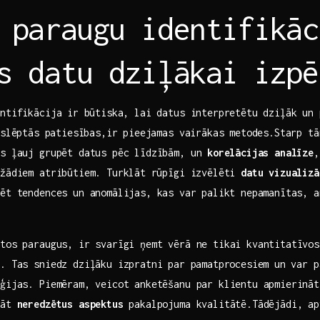
 paraugu identifikāc
s datu dziļākai ‌izpē
ntifikācija ⁣ir būtiska, lai datus interpretētu dziļāk un
 slēptās ⁣patiesības,ir pieejamas​ vairākas metodes.Starp tā
as ļauj grupēt datus pēc līdzībām, un⁣
korelācijas‍ analīze
,
žādiem atribūtiem. ​Turklāt⁢ rūpīgi izvēlēti
datu vizualizā
ēt tendences un anomālijas, kas var⁢ palikt nepamanītas,‌ 
ptos paraugus, ir svarīgi ņemt vērā ne tikai kvantitatīvos
. Tas sniedz dziļāku izpratni par ⁤pamatprocesiem un⁢ var 
ģijas. ‍Piemēram, veicot anketēšanu par klientu apmierinā
lāt
neredzētus aspektus
pakalpojuma kvalitātē.Tādējādi, apv