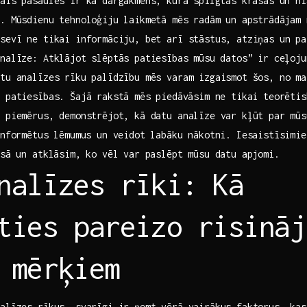
ais pasaules ir kā dārgakmens, kura⁢ spilgtās krāsas ​un n
. Mūsdienu tehnoloģiju laikmetā mēs radām un ⁢apstrādājam
sevī ne tikai informāciju, bet arī stāstus, atziņas ‍un pa
nalīze: Atklājot slēptās patiesības mūsu⁤ datos” ir ceļoj
atu analīzes rīku‌ palīdzību mēs varam izgaismot šos, no m
 patiesības. Šajā rakstā⁣ mēs piedāvāsim ne tikai teorēti
 ​piemērus, demonstrējot,​ kā datu analīze var kļūt par mū
informētus lēmumus un veidot labāku nākotni. Iesaistīsimies
esā un atklāsim, ko vēl var paslēpt mūsu datu apjomi.
nalīzes rīki: Kā
ties pareizo risināj
 mērķiem
nalīzes rīkus, svarīgi ir ņemt vērā vairākus faktorus, kas