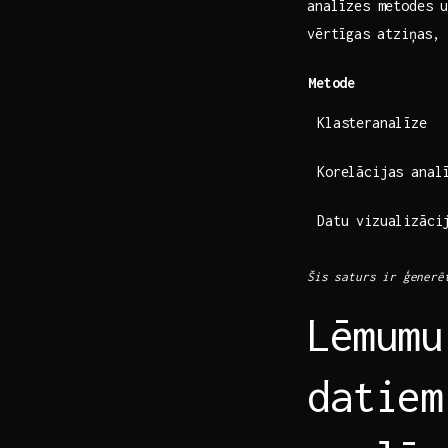
analīzes metodes u
vērtīgas⁢ atziņas,
Metode
Klasteranalīze
Korelācijas anal
Datu vizualizāci
Šis saturs ir ģenerē
Lēmumu
datiem