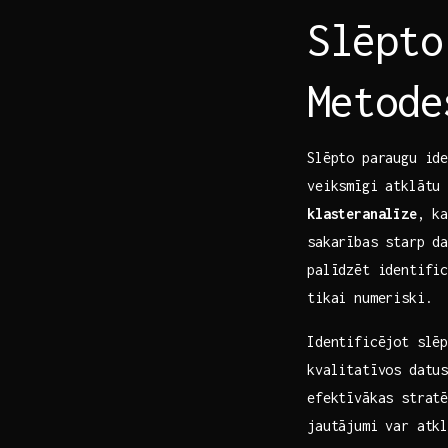
Slēpto
Metode
Slēpto paraugu ide
veiksmīgi atklātu⁢
klasteranalīze
, k
sakarības starp da
palīdzēt identific
tikai numeriski.
Identificējot slē
kvalitatīvos datus
efektīvākas stratē
jautājumi var atk