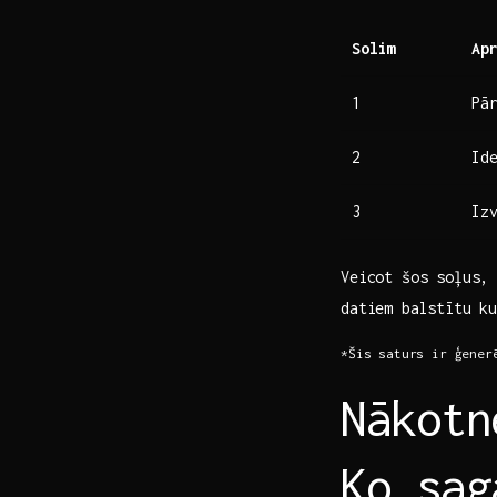
Solim
Ap
1
Pā
2
Ide
3
Iz
Veicot ‍šos soļus,
datiem balstītu k
*Šis saturs ir ģener
Nākotn
Ko sag