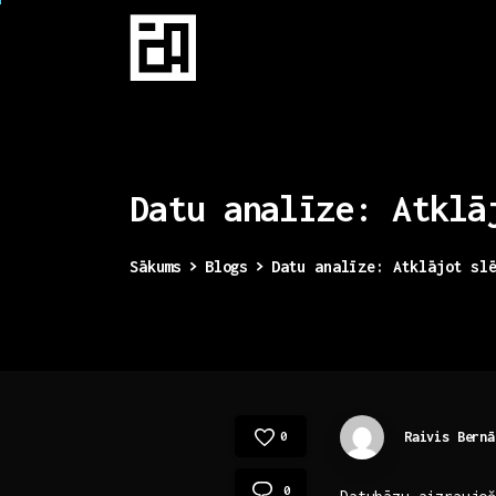
Datu
analīze:
Atklā
Sākums
Blogs
Datu analīze: Atklājot sl
Raivis Bernā
0
0