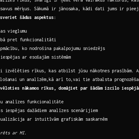
savus mērķus. Sākumā ir jānosaka, kādi dati jums ir pieeja
psveriet šādus aspektus
:
nas vieglumu
ībā pret funkcionalitāti
apmācību, ko nodrošina pakalpojumu sniedzējs
iespējas ​ar ⁣esošajām sistēmām
gi izvēlēties rīkus, kas atbilst jūsu nākotnes prasībām. A
lošanai un analīzēm,kā arī ​to,vai tie atbalsta​ prognozēš
zvēloties nākamos rīkus, domājiet par šādām izcilo iespējā
tu analīzes funkcionalitāte
as iespējas dažādiem analīzes scenārijiem
ualizācija⁤ ar intuitīvām grafiskām saskarnēm
rēts ar ⁢MI.