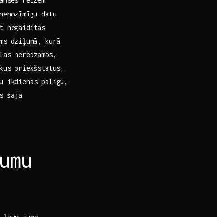
ianses reizēm
 nenozīmīgu datu
t negaidītas⁣
ums dziļumā, kurā
alas neredzamos,
skus priekšstatus,
su ikdienas palīgu,
 ⁣šajā
umu
 ļaus jums