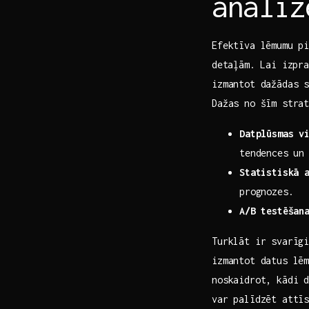
analīz
Efektīva lēmumu p
⁤detaļām. Lai izpr
izmantot dažādas s
Dažas no šīm strat
Datplūsmas v
tendences un
Statistiskā 
prognozes.
A/B testēšan
Turklāt ir svarīgi
izmantot datus lēm
noskaidrot, kādi d
var palīdzēt attī