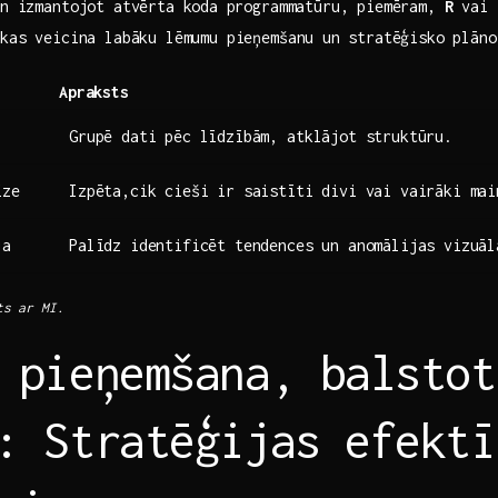
n⁢ izmantojot atvērta koda ⁣programmatūru, piemēram,
R
vai
 kas‌ veicina labāku lēmumu pieņemšanu un⁤ stratēģisko plān
Apraksts
Grupē dati pēc līdzībām, atklājot struktūru.
īze
Izpēta,cik cieši ir saistīti divi vai‍ vairāki mai
ja
Palīdz identificēt tendences un anomālijas vizuāl
ts ar MI.
 pieņemšana, balstot
: Stratēģijas efektī