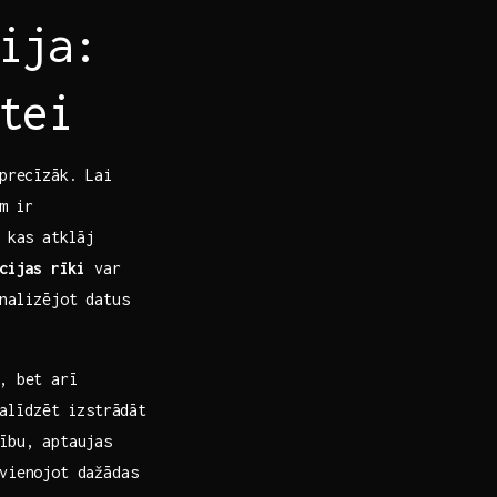
ija:
tei
 precīzāk. Lai
m ir
 kas atklāj
cijas⁣ rīki
var
analizējot datus
, bet arī
palīdzēt izstrādāt
tību, aptaujas
ienojot dažādas ​