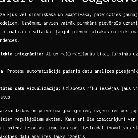
īze kļūs vēl dinamiskāka un adaptīvāka, pateicoties jaunaj
odeļiem. Uzņēmumi arvien ⁢vairāk pirmkārt pievērsīs uzmanī
to analīzei⁣ reāllaikā, ļaujot pieņemt ātrākus un ⁤efektīv
endences:
elekta integrācija:
AI un mašīnmācīšanās tikai turpinās uz
ja:
Procesu automatizācija padarīs datu analīzes pieejamāku
itātes datu vizualizācija:
Uzlabotas rīku iespējas ļaus vie
datus.
aizsardzības un privātuma jautājumiem, uzņēmumiem ⁤būs jā
itiem regulējošiem aktiem. ⁤Kaut arī šie izaicinājumi var 
arī sniedz iespējas tiem, kas spēj izstrādāt inovatīvas st
nākotnes datu analīzes lauks izpētīs: