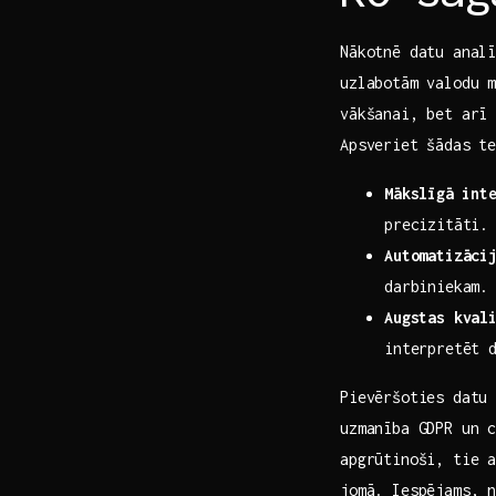
Nākotnē datu anal
uzlabotām valodu m
vākšanai, bet arī 
Apsveriet šādas t
Mākslīgā⁣ int
precizitāti.
Automatizāci
darbiniekam.
Augstas kval
interpretēt 
Pievēršoties datu 
uzmanība GDPR un c
apgrūtinoši, tie 
jomā. Iespējams, 