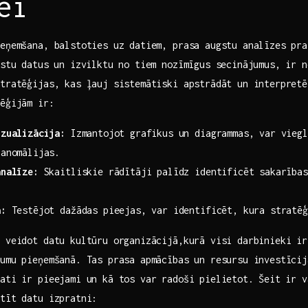
ei
ieņemšana, balstoties uz datiem, prasa augstu analīzes pra
astu datus un izvilktu no tiem nozīmīgus secinājumus, ir n
tratēģijas, kas ļauj sistemātiski apstrādāt un interpretē
ēģijām ⁣ir:
izualizācija:
Izmantojot grafikus un diagrammas, var viegl
 anomālijas.
analīze:
Skaitliskie rādītāji palīdz identificēt sakarības 
a:
Testējot dažādas pieejas, var identificēt, kura stratēģi
 veidot ​datu kultūru organizācijā,kurā‌ visi darbinieki i
umu pieņemšanā. Tas prasa apmācības un resursu investīcija
ati ir pieejami un kā tos var radoši pielietot. Šeit ⁤ir 
stīt datu izpratni: