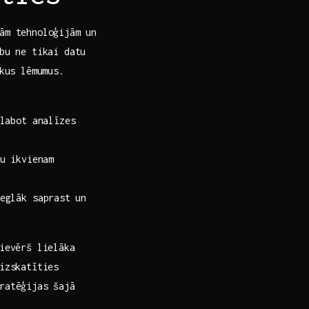
ām tehnoloģijām un
bu ne ‌tikai datu
ākus lēmumus.
labot analīzes
⁣ ikvienam
glāk saprast⁤ un
pievērš lielāka
izskatīties
ratēģijas šajā