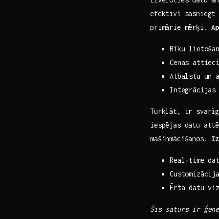
efektīvi sasniegt 
primārie mērķi.​
A
Rīku lietoša
Cenas attiec
Atbalstu un 
Integrācijas 
Turklāt, ir svarī
iespējas datu attē
mašīnmācīšanos.
I
Real-time da
Customizācij
Ērta datu viz
Šis saturs ir ģene