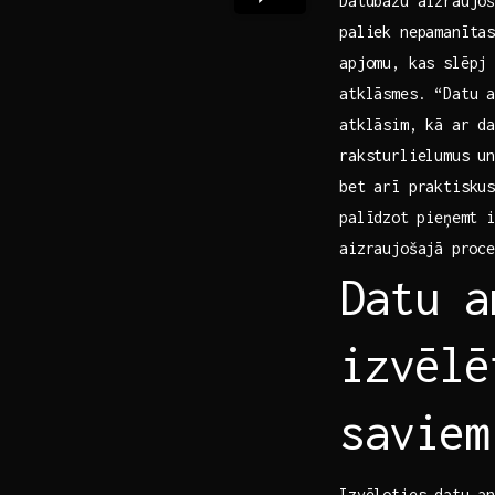
Datubāzu aizraujoš
paliek nepamanītas
apjomu, kas slēpj 
atklāsmes. “Datu a
atklāsim, kā ‌ar d
raksturlielumus un
bet arī praktiskus
palīdzot⁣ pieņemt 
aizraujošajā ⁢proc
Datu a
izvēlē
saviem
Izvēloties datu a