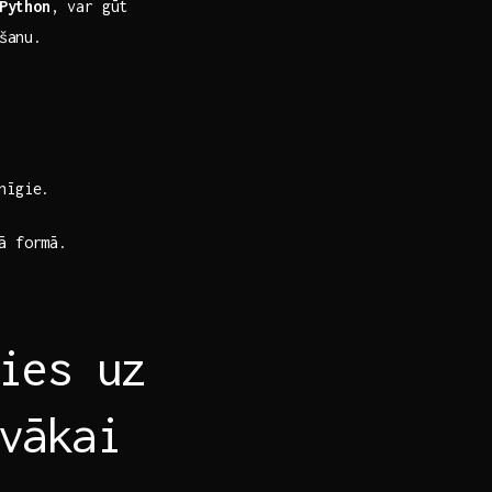
Python
, var gūt
ošanu.
nīgie.
ā formā.
ies uz
vākai