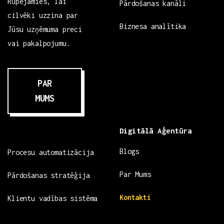
Rūpējamies, lai
Pārdošanas kanāli
cilvēki uzzina par
Biznesa analītika
Jūsu uzņēmuma preci
vai pakalpojumu.
PAR
MUMS
Digitālā Aģentūra
Blogs
Procesu automatizācija
Par Mums
Pārdošanas stratēģija
Kontakti
Klientu vadības sistēma