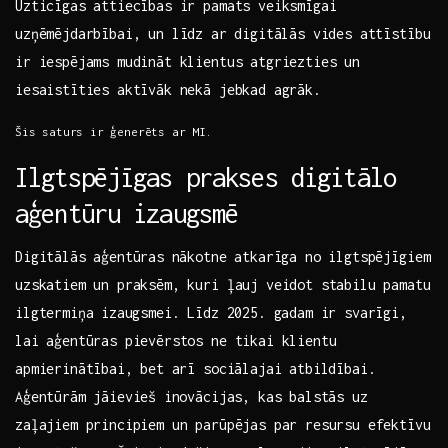
Uzticīgas attiecības ir pamats veiksmīgai
uzņēmējdarbībai,‍ un līdz ⁣ar digitālās vides attīstību
ir iespējams mudināt klientus atgriezties un
iesaistīties aktīvāk nekā jebkad agrāk.
Šis ⁤saturs ir⁢ ģenerēts ar⁤ MI.
Ilgtspējīgas prakses digitālo
aģentūru izaugsmē
Digitālās​ aģentūras⁣ nākotne‌ atkarīga no ‌ilgtspējīgiem
uzskatiem un praksēm, kuri ļauj veidot stabilu pamatu
ilgtermiņa⁢ izaugsmei. Līdz ‌2025. gadam ir svarīgi,
lai aģentūras pievērstos ne tikai klientu⁣
apmierinātībai, bet⁤ arī sociālajai ​atbildībai.
Aģentūrām jāievieš ⁣inovācijas, kas balstās uz⁢
zaļajiem principiem un parūpējas par resursu efektīvu