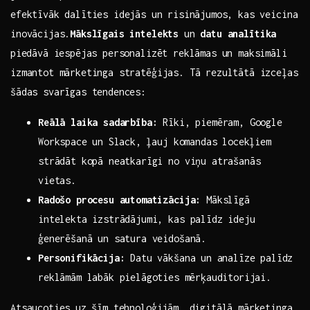
efektīvāk dalīties idejās ⁣un risinājumos, kas veicina⁢
inovācijas.
Mākslīgais intelekts
un
datu analītika
⁤piedāvā iespējas personalizēt reklāmas un maksimāli
izmantot mārketinga stratēģijas. Tā rezultātā izceļas
šādas svarīgas tendences:
Reālā‌ laika sadarbība:
Rīki, piemēram, Google
Workspace un ⁣Slack,⁢ ļauj ‍komandas locekļiem
strādāt kopā neatkarīgi no ‍viņu atrašanās
vietas.
Radošo​ procesu‌ automatizācija:
Mākslīgā
intelekta izstrādājumi, ‍kas palīdz ideju
ģenerēšanā un satura‍ veidošanā.
Personifikācija:
Datu vākšana ⁤un analīze palīdz
reklāmām ‍labāk pielāgoties ⁢mērķauditorijai.
Atsaucoties uz ⁢šīm tehnoloģijām, digitālā‌ mārketinga