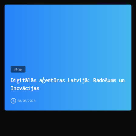
0
Blogs
Digitālās aģentūras Latvijā: Radošums un
Inovācijas
08/08/2026