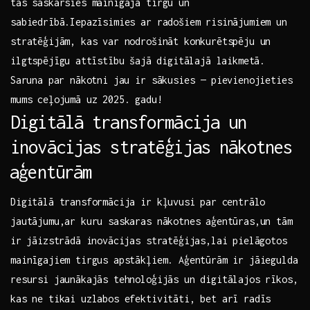
tās saskarsies mainīgajā ‍tirgū ⁤un
sabiedrībā.Iepazīsimies ar radošiem ‌risinājumiem un‍
stratēģijām, kas var nodrošināt‌ konkurētspēju un
ilgtspējīgu ⁤attīstību ⁢šajā digitālajā laikmetā.
⁤Saruna par nākotni jau ir sākusies ‍— pievienojieties
mums ceļojumā uz 2025. gadu!
Digitālā transformācija ‍un
inovācijas stratēģijas nākotnes
⁢aģentūrām
Digitālā transformācija ir kļuvusi par⁣ centrālo
jautājumu,ar kuru ‍saskaras nākotnes aģentūras,un tām
⁣ir jāizstrādā inovācijas ​stratēģijas,lai pielāgotos
mainīgajiem tirgus apstākļiem. ‌Aģentūrām ir jāiegulda​
resursi jaunākajās tehnoloģijās un digitālajos ⁣rīkos,
kas ‍ne tikai uzlabos efektivitāti, bet arī radīs