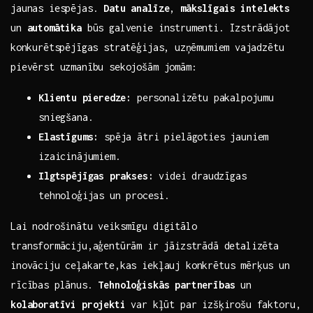
jaunas iespējas.
Datu​ analīze
,
mākslīgais intelekts
un
automātika
būs ​galvenie instrumenti. Izstrādājot
⁤konkurētspējīgas stratēģijas,⁢ uzņēmumiem⁤ vajadzētu
pievērst‍ uzmanību sekojošām jomām:
Klientu⁤ pieredze:
personalizētu pakalpojumu
sniegšana.
Elastīgums:
spēja ātri pielāgoties jauniem
izaicinājumiem.
Ilgtspējīgas⁢ prakses:
videi ⁢draudzīgas
tehnoloģijas un ⁣procesi.
Lai nodrošinātu‍ veiksmīgu digitālo
transformāciju,aģentūrām ir⁢ jāizstrādā detalizēta
inovāciju ceļakarte,kas iekļauj konkrētus mērķus un ​
rīcības plānus.
Tehnoloģiskās partnerības
un
kolaboratīvi ​projekti
var⁢ kļūt par izšķirošu faktoru,