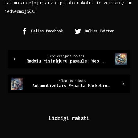
Lai mūsu ⁢ceļojums⁢ uz digitālo‌ nākotni⁤ ir veiksmīgs‌ un
iedvesmojošs!
Dalies Facebook
Dalies Twitter
Continue
Iepriekšējais raksts
Radošu risinājumu pasaule: Web dizaina aģentūra Latvijā
Reading
Nākamais raksts
Automatizētais E-pasta Mārketings: Efektivitātes Atslēgas
Līdzīgi raksti