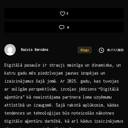
0
0
Raivis Bernāns
01/11/2025
Blogs
Digitālā pasaule ir strauji mainīga un dinamiska, un
katru gadu mēs piedzīvojam jaunas iespējas‍ un⁤
izaicinājumus šajā jomā. Ar 2025. gadu, ‍kas tuvojas
ar solīgām ​perspektīvām, izceļas jēdziens “Digitālā
aģentūra” kā ⁤neaizstājama partnera loma uzņēmumu
attīstībā un izaugsmē. ‍Šajā rakstā aplūkosim, kādas
tendences un tehnoloģijas būs‍ noteicošās nākotnes
digitālo aģentūru darbībā, kā arī ‌kādus izaicinājumus