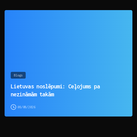
0
Blogs
Lietuvas noslēpumi: Ceļojums pa
nezināmām takām
08/08/2026