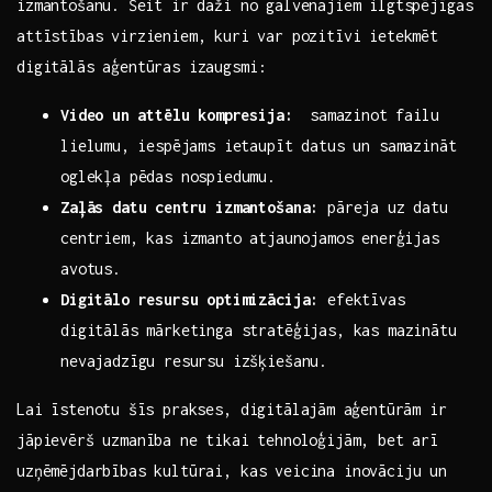
izmantošanu.⁤ Šeit ir daži‌ no galvenajiem ilgtspējīgas
attīstības ‌virzieniem, kuri ⁢var pozitīvi ietekmēt​
digitālās aģentūras‌ izaugsmi:
Video un ⁢attēlu kompresija:
⁣ samazinot‌ failu
lielumu, ⁤iespējams ‌ietaupīt​ datus un samazināt​
oglekļa pēdas nospiedumu.
Zaļās datu centru izmantošana:
pāreja uz datu
centriem, kas ‍izmanto⁤ atjaunojamos enerģijas
avotus.
Digitālo​ resursu optimizācija:
efektīvas
digitālās mārketinga stratēģijas, kas mazinātu
nevajadzīgu resursu izšķiešanu.
Lai ‍īstenotu ⁢šīs prakses, ​digitālajām⁣ aģentūrām ⁤ir ​
jāpievērš uzmanība ne tikai⁣ tehnoloģijām,​ bet arī
uzņēmējdarbības kultūrai, kas veicina inovāciju un