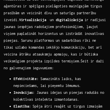
‍aģentūras ir spējīgas⁢ pielāgoties mainīgajām tirgus
prasībām un veicināt dīvu un ⁣saturīgu ‌partnerību
izveidi.
Virtualizācija
​ un
digitalizācija
ir radījusi
jaunas iespējas‌ radošajiem ⁤profesionāļiem, ļaujot
viņiem​ paplašināt horizontus un ⁢izstrādāt inovatīvas
‌pieejas. Sarunu platformas un sadarbības rīki ne
‌tikai uzlabo komandas ⁣iekšējo komunikāciju, bet arī⁣
veicina ātrāku atsauksmju apmaiņu, kas ir būtiska⁤
veiksmīgiem ⁣projekta izpildes termiņiem.Šeit ir daži
no ‌galvenajiem‍ ieguvumiem:
Efektivitāte:
Samazināts⁤ laiks, kas
nepieciešams,⁢ lai ‌pieņemtu lēmumus.
Inovācijas:
Jaunas idejas un pieejas radušās​ no
kolektīvas intelekta izmantošanas.
Elastība:
Spēja ātri reaģēt​ uz tirgus ⁢izmaiņām