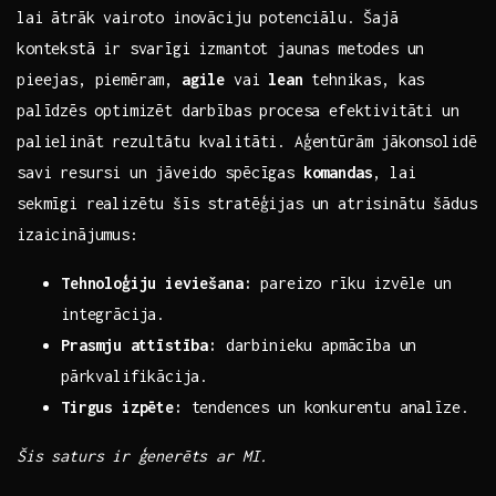
lai ātrāk ⁤vairoto inovāciju potenciālu. Šajā
kontekstā ir ⁣svarīgi izmantot jaunas metodes un
pieejas, piemēram,
agile
vai⁢
lean
⁣tehnikas, kas
palīdzēs ⁢optimizēt darbības procesa efektivitāti‍ un
palielināt rezultātu kvalitāti. Aģentūrām jākonsolidē
savi resursi un ‍jāveido ‌spēcīgas‌
komandas
, ⁢lai
sekmīgi realizētu šīs stratēģijas un ‌atrisinātu ⁣šādus⁤
izaicinājumus:
Tehnoloģiju ieviešana:
pareizo ​rīku izvēle un
integrācija.
Prasmju ⁤attīstība:
darbinieku apmācība un
⁢pārkvalifikācija.
Tirgus izpēte:
tendences un konkurentu analīze.
Šis saturs ir ⁣ģenerēts ar MI.