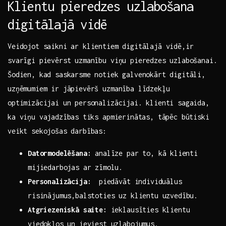
Klientu pieredzes uzlabošana
‌digitālajā vidē
Veidojot saikni ar klientiem digitālajā‌ vidē,ir
svarīgi pievērst uzmanību‌ viņu pieredzes uzlabošanai.
Šodien, kad saskarsme ‌notiek galvenokārt digitāli, ​
uzņēmumiem ir‌ jāpievērš uzmanība ​līdzekļu
optimizācijai un personalizācijai. klienti sagaida,
ka‌ viņu vajadzības ⁣tiks apmierinātas,​ tāpēc būtiski
veikt sekojošas darbības:
Datormodelēšana:
analīze par to, kā⁣ klienti
mijiedarbojas ar‍ zīmolu.
Personalizācija:
⁣ piedāvāt individuālus
risinājumus,balstoties uz klientu uzvedību.
Atgriezeniskā saite:
ieklausīties‍ klientu
viedokļos un ieviest uzlabojumus.