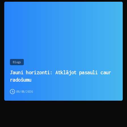
0
Blogs
Jauni horizonti: Atklājot pasauli caur
radošumu
08/08/2026