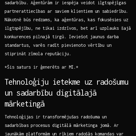
sadarbību. Aģentūrām ir‌ iespēja veidot ilgtspējīgas
partnerattiecības ar saviem⁣ klientiem⁣ un ⁤sabiedrību.
Nākotnē būs redzams, ka aģentūras, kas‌ fokusēsies uz
ilgtspējību, ne tikai izdzīvos, bet arī uzplauks šajā⁢
konkurences pilnajā tirgū. Ieviešot jaunus darba
standartus,⁣ varēs radīt pievienoto vērtību un
stiprināt zīmola reputāciju.
*Šis saturs ir ģenerēts ar MI.*
Tehnoloģiju ‍ietekme‌ uz radošumu
un sadarbību digitālajā
mārketingā
Tehnoloģijas ir transformējušas radošuma un
‍sadarbības​ procesus digitālā mārketinga ‌jomā.⁢ Ar
jaunākām platformām⁣ un rīkiem radošās komandas var