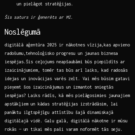
un pielāgot ‌stratēģijas.
Šis saturs ir ģenerēts ar⁤ MI.
Noslēgumā
digitālā aģentūra 2025 ir nākotnes vīzija,kas ⁤apvieno
⁢radošumu,tehnoloģisko progresu un jaunas biznesa
iespējas.Šis ceļojums neapšaubāmi būs piepildīts ar
izaicinājumiem, tomēr tas būs arī laiks, kad radosās
‌idejas ‍un inovācijas varēs‌ zelt.⁤ Vai mēs būsim gatavi
pieņemt šos ⁤izaicinājumus un izmantot sniegtās
iespējas? Laiks ‌rādīs, kā ​mēs pielāgosimies jaunajiem
apstākļiem un kādas stratēģijas izstrādāsim, ⁢lai
panāktu ilgtspējīgu attīstību šajā⁢ dinamiskajā
digitālajā ​vidē. Galu galā, digitālā nākotne ​ir mūsu
rokās —⁣ un tikai mēs paši varam noformēt tās seju.⁣