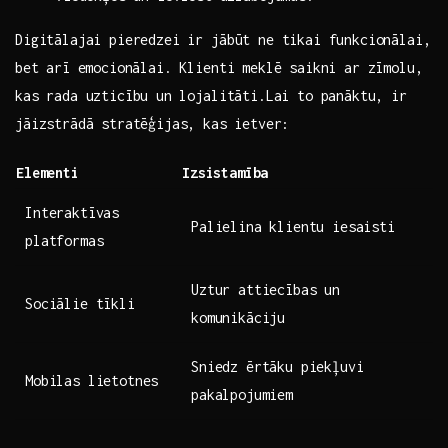
Digitālajai pieredzei ir‍ jābūt ne tikai funkcionālai,‍
bet arī⁣ emocionālai. Klienti meklē saikni ar‌ zīmolu,
kas rada uzticību un⁢ lojalitāti.Lai to panāktu,‍ ir
jāizstrādā stratēģijas, kas ⁣ietver:
Elementi
Izsistamība
Interaktīvas
Palielina klientu iesaisti
platformas
Uztur attiecības ⁣un
Sociālie tīkli
komunikāciju
Sniedz ērtāku ‍piekļuvi⁣
Mobilas lietotnes
pakalpojumiem