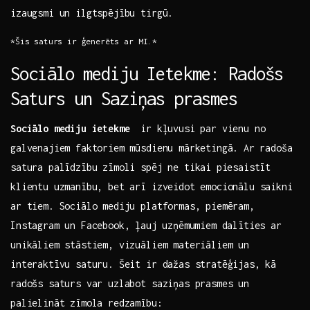
izaugsmi un ilgtspējību tirgū.
*Šis saturs ir ģenerēts ar‌ MI.*
Sociālo mediju ‍Ietekme: Radošs
Saturs un Saziņas prasmes
Sociālo mediju ietekme
‍ ir kļuvusi par vienu no
galvenajiem faktoriem mūsdienu mārketingā. Ar⁣ radoša
satura palīdzību zīmoli spēj ne tikai⁤ piesaistīt
klientu uzmanību, bet arī izveidot emocionālu saikni
ar tiem. Sociālo mediju platformas, piemēram,
Instagram un Facebook,⁣ ļauj ‌uzņēmumiem dalīties ar‍
unikāliem stāstiem, vizuāliem materiāliem un
interaktīvu ​saturu. Šeit ir dažas stratēģijas, kā
radošs saturs ‍var uzlabot saziņas prasmes un
palielināt zīmola redzamību: