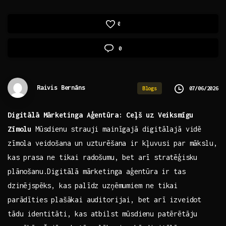
0
0
Raivis Bernāns
07/06/2026
Blogs
Digitālā Mārketinga Aģentūra: Ceļš ⁤uz Veiksmīgu
Zīmolu
Mūsdienu strauji mainīgajā‍ digitālajā vidē⁣
zīmola veidošana un uzturēšana ir kļuvusi par mākslu,‍
kas prasa ne ‌tikai radošumu, bet arī stratēģisku
plānošanu.Digitālā⁢ mārketinga aģentūra ⁢ir tas
dzinējspēks, kas palīdz ‌uzņēmumiem ne tikai
parādīties plašākai auditorijai, bet arī izveidot
tādu identitāti, kas atbilst mūsdienu patērētāju