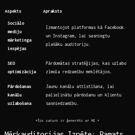
Aspekts
Apraksts
Sociālo
Izmantojot platformas kā Facebook
mediju
un Instagram, lai‍ sasniegtu
mārketinga
plašāku auditoriju.
iespējas
SEO
Pārdomātas stratēģijas, kas uzlabo
optimizācija
zīmola redzamību meklētājos.
Pārdošanas
Jaunu kanālu⁢ attīstīšana, lai
kanālu
palielinātu⁤ pārdošanu un klientu
uzlabošana
sasniedzamību.
*Šis saturs ir ģenerēts ar MI.*
Mērķauditorijas Izpēte: Pamats