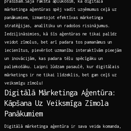
prasībām.Šajā rakstā aplūkosim, kā digitālā
mārketinga aģentūras spēj vadīt uzņēmumus ceļā uz
panākumiem, izmantojot efektīvas mārketinga
‌stratēģijas, analītiku un‌ radošos risinājumus.
Iedziļināsimies, kā šīs aģentūras ne tikai palīdz
veidot zīmolus, bet arī padara tos pamanāmus⁢ un
iecienītus, pievēršot ‍uzmanību interaktīvām pieejām
un inovācijām, kas ⁢padara tēlu spēcīgāku un
paliekošāku. Laipni ⁤lūdzam pasaulē, kur digitālais
mārketings ir ne⁣ tikai līdzeklis, bet gan ceļš uz
veiksmīgu ​zīmolu!
Digitālā Mārketinga Aģentūra:
Kāpšana Uz Veiksmīga Zīmola
Panākumiem
Digitālā mārketinga aģentūra ir sava veida komanda,