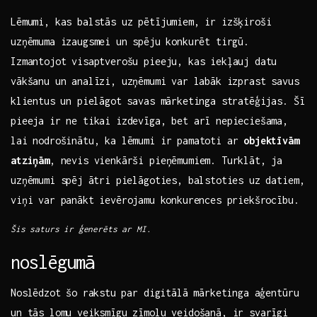
Lēmumi, kas​ balstās uz pētījumiem, ir izšķiroši
uzņēmuma izaugsmei⁣ un spēju konkurēt tirgū.
Izmantojot visaptverošu pieeju, kas iekļauj datu
vākšanu un analīzi, uzņēmumi⁤ var labāk izprast savus
⁢klientus un pielāgot savas mārketinga stratēģijas. Šī
pieeja ir ne tikai izdevīga, bet arī nepieciešama,
lai‍ nodrošinātu, ka lēmumi ir pamatoti ar
objektīvām
atziņām
, nevis vienkārši pieņēmumiem. Turklāt, ja
uzņēmumi spēj ⁢ātri pielāgoties, balstoties uz datiem,⁢
viņi var panākt ievērojamu ⁣konkurences priekšrocību.
Šis saturs ir ģenerēts ar MI.
noslēgumā
Noslēdzot⁤ šo rakstu ⁣par digitālā mārketinga ‌aģentūru
un tās lomu veiksmīgu zīmolu veidošanā, ​ir svarīgi