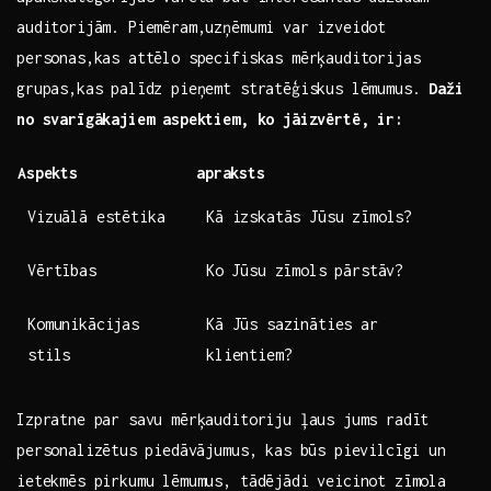
auditorijām. Piemēram,uzņēmumi var izveidot
personas,kas attēlo specifiskas mērķauditorijas
grupas,kas palīdz‍ pieņemt stratēģiskus lēmumus.
Daži
no svarīgākajiem aspektiem, ko jāizvērtē, ir:
Aspekts
apraksts
Vizuālā estētika
Kā izskatās Jūsu zīmols?
Vērtības
Ko ⁤Jūsu zīmols pārstāv?
Komunikācijas
Kā Jūs sazināties ar
stils
klientiem?
Izpratne par savu mērķauditoriju ļaus jums radīt
personalizētus ⁣piedāvājumus, kas būs pievilcīgi un
ietekmēs pirkumu lēmumus, tādējādi veicinot zīmola