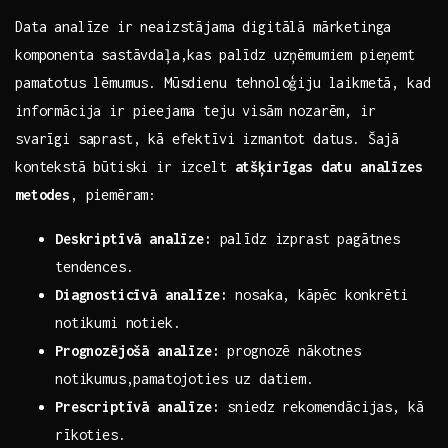
Data analīze ir neaizstājama digitālā mārketinga
komponenta ‌sastāvdaļa,kas palīdz ‌uzņēmumiem pieņemt
pamatotus lēmumus. Mūsdienu‍ tehnoloģiju laikmetā,‍ kad⁢
informācija ir pieejama teju visām nozarēm, ir
svarīgi saprast, kā efektīvi izmantot datus. Šajā
kontekstā būtiski ir izcelt
atšķirīgas datu analīzes
metodes
,‍ piemēram:
Deskriptīvā analīze:
palīdz izprast pagātnes
tendences.
Diagnosticīvā analīze:
nosaka, kāpēc konkrēti
notikumi notiek.
Prognozējošā analīze:
prognozē nākotnes
notikumus,pamatojoties uz datiem.
Prescriptīvā analīze:
sniedz rekomendācijas, kā
rīkoties.