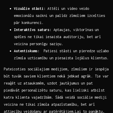
Vizuālie stāsti:
Attēli un video veido
emocionālu ‍saikni un palīdz zīmoliem izcelties
pār konkurenci.
Interaktīvs saturs:
Aptaujas, viktorīnas un
spēles ne tikai iesaista auditoriju, bet arī‍
veicina personīgu saziņu.
Autentiskums:
‍ Patiesi stāsti un pieredze uzlabo
zīmola uzticamību un⁤ piesaista lojālus klientus.
Pateicoties sociālajiem medijiem, zīmoliem ir iespēja
būt tuvāk saviem klientiem nekā jebkad agrāk. Tie var
reaģēt uz atsauksmēm, uzdot jautājumus un pat
piedāvāt personalizētu saturu, kas ⁤lieliski atbilst
katra ‌klienta vajadzībām. Šādā⁣ veidā sociālie mediji
veicina ne tikai zīmola atpazīstamību, bet arī
attiecību veidošanu ar patērētājiem.Lai to panāktu,