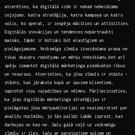
atcerēties, ​ka ‌digitālā vide ir nekad nebeidzams
ceļojums. katra stratēģija, katra kampaņa un katrs
solis, ⁢ko sperat, ir ⁤iespēja mācīties un attīstīties.
‌Digitālās⁣ inovācijas un tendences nepārtraukti ​
mainās,‌ tāpēc⁢ ir būtiski ‌būt elastīgiem ⁤un
pielāgojamiem. Veiksmīga zīmola izveidošana prasa ne
‌tikai skaidru redzējumu un mērķu noteikšanu,bet arī
spēju izmantot digitālā mārketinga piedāvātos rīkus
un resursus. Atcerieties, ka jūsu zīmols ir‌ stāsts –
stāsts, kas jāraksta kopā ar saviem klientiem,
saprotot viņu vajadzības un vēlmes. ​ Pārliecinieties,
ka jūsu digitālās mārketinga stratēģijas ir
pielāgotas jūsu mērķauditorijai un neaizmirstiet par
analīžu nozīmību, jo tās palīdz labāk izprast, kas
darbojas⁤ un kas ne. Galu galā ceļš uz veiksmīgu
zīmolu ir ilgs, taču ar pareizajiem soļiem un