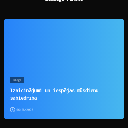
0
Blogs
Izaicinājumi un iespējas mūsdienu
sabiedrībā
06/08/2026