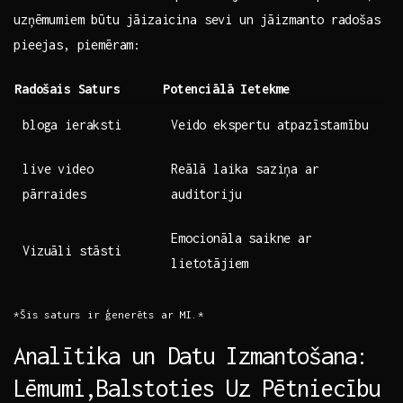
uzņēmumiem būtu jāizaicina sevi un jāizmanto radošas
pieejas, piemēram:
Radošais Saturs
Potenciālā Ietekme
bloga ieraksti
Veido ekspertu atpazīstamību
live video
Reālā laika saziņa ar
⁣pārraides
auditoriju
Emocionāla saikne ar
Vizuāli stāsti
lietotājiem
*Šis saturs ir ⁢ģenerēts ⁤ar MI.*
Analītika un Datu Izmantošana:
Lēmumi,Balstoties Uz Pētniecību