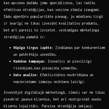
kas apvieno dažādu jomu speciālistus, lai radītu
efektīvas stratēģijas, kas veicina zīmola izaugsmi.
‍Šādu aģentūru popularitāte​ pieaug, jo ⁣mūsdienu tirgū
ir svarīgi ne ‌tikai izveidot kvalitatīvu produktu,
bet arī pareizi to izvietot. veiksmīgas ​mārketinga
stratēģijas pamatā ir:
Rūpīga tirgus izpēte:
Zināšanas par ‌konkurentiem
un patērētāju uzvedību.
Radošas kampaņas:
​Inovatīvi un pievilcīgi
risinājumi,kas piesaista uzmanību.
Datu analīze:
Efektivitātes novērtēšana ‍un
nepieciešamo izmaiņu veikšana laicīgi.
Investējot⁣ digitālajā mārketingā, zīmoli var ne tikai
pievērst jaunus klientus, bet arī nostiprināt esošo
klientu lojalitāti. Pareiza stratēģija ⁣iekļauj: