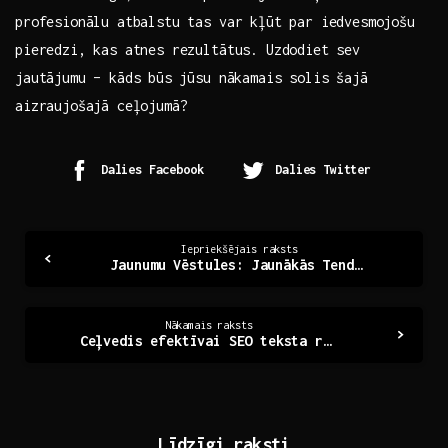
profesionālu atbalstu tas var kļūt par iedvesmojošu
pieredzi, kas atnes​ rezultātus. Uzdodiet sev
jautājumu – kāds būs⁤ jūsu nākamais solis šajā
aizraujošajā ceļojumā?
Dalies Facebook
Dalies Twitter
Continue
Iepriekšējais raksts
Jaunumu Vēstules: Jaunākās Tendences un Ieteikumi
Reading
Nākamais raksts
Ceļvedis efektīvai SEO teksta rakstīšanai Latvijā
Līdzīgi raksti