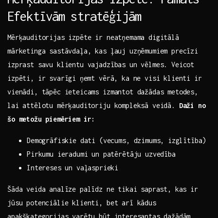
Efektīvām⁢ stratēģijām
Mērķauditorijas izpēte​ ir neatņemama digitālā
mārketinga sastāvdaļa, kas ļauj uzņēmumiem precīzi
izprast savu klientu vajadzības un vēlmes. Veicot
izpēti,‌ ir svarīgi⁢ ņemt vērā, ka ne visi klienti ir
vienādi, tāpēc ieteicams izmantot dažādas metodes,
lai attēlotu mērķauditoriju kompleksā veidā.
Daži no
šo metožu piemēriem ir:
Demogrāfiskie dati (vecums, dzimums, ⁣izglītība)
Pirkumu ieradumi un patērētāju uzvedība
Intereses un vaļasprieki
Šāda veida analīze palīdz ne tikai⁣ saprast, kas ir
jūsu potenciālie klienti, bet arī kādus
apakškategorijas varētu būt interesantas dažādām