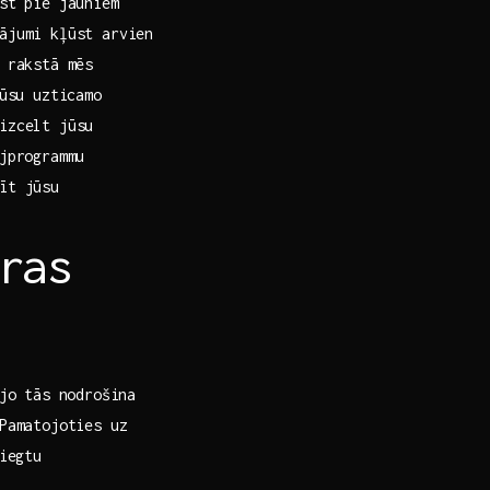
st ‌pie jauniem
ājumi ‌kļūst arvien
 rakstā mēs ​
jūsu uzticamo
izcelt ‌jūsu
jprogrammu
nīt jūsu
ras
o⁣ tās​ nodrošina
 Pamatojoties uz
iegtu‌