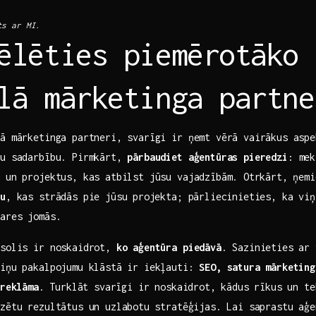
ts ar MI.
ēlēties piemērotāko‌
lā mārketinga partne
ā mārketinga‌ partneri, svarīgi ir ņemt vērā vairākus asp
vu ​sadarbību. Pirmkārt,
pārbaudiet aģentūras pieredzi
: mek
 un projektus, kas atbilst jūsu vajadzībām.⁢ Otrkārt, ņemi
du
, kas ‌strādās pie jūsu ⁢projekta; pārliecinieties, ka viņ
zares jomās.
 ​solis ir noskaidrot,
ko aģentūra ‌piedāvā
. Sazinieties ar 
 viņu pakalpojumu klāstā ir iekļauti:
SEO, satura mārketing
 reklāma
.⁤ Turklāt svarīgi ir noskaidrot, kādus rīkus un‍ te
zētu rezultātus un uzlabotu⁣ stratēģijas. Lai saprastu aģ