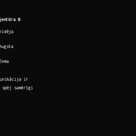
ģentūra B
Vidēja
Augsta
Zema
nikācija ⁢ir
 ⁢spēj samērīgi