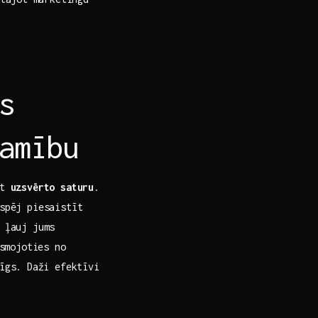
s
amību
ot
uzsvērto saturu
.
spēj piesaistīt⁢
 ļauj‍ jums
smojoties‍ no
īgs. ⁣Daži efektīvi