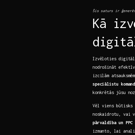
Šis ⁤saturs ir ģenerē
Kā izv
digitā
Izvēloties digitāl
nodrošināt efektī
izcilām atsauksmēm
speciālistu koman
konkrētās jūsu no
Vēl viens būtisks
‌noskaidrotu, vai
pārvaldība‍ un PPC⁢
izmanto, lai anali