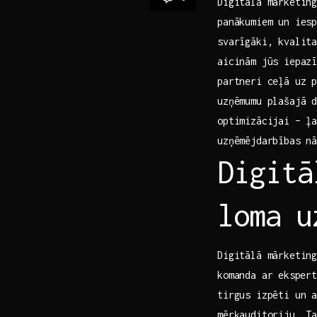
Digitālā mārketing
panākumiem un iesp
svarīgāki, kvalita
aicinām jūs iepazī
partneri‌ ceļā uz 
uzņēmumu plašajā d
optimizācijai – ļa
uzņēmējdarbības n
Digitā
loma ⁢
Digitālā mārketing
komanda​ ar ⁢ekspe
tirgus izpēti un ⁣
mērķauditoriju. T