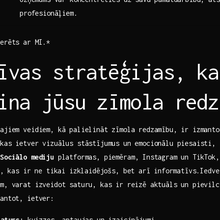
profesionāļiem.
erēts​ ar MI.*
īvas stratēģijas, ka
ina jūsu zīmola redz
kajiem veidiem, kā ​palielināt ⁢zīmola ‍redzamību, ir izmant
kas ietver vizuālus‍ stāstījumus ⁤un emocionālu piesaisti, 
.
Sociālo ‍mediju
platformas, piemēram, ⁢Instagram un TikTok,
u,⁤ kas ir ne tikai izklaidējošs, bet ‍arī ⁣informatīvs.Iedve
m, varat izveidot​ saturu, kas ‌ir⁤ reizē aktuāls un pievilc
mantot, ietver:
saturs:
kvizzes, aptaujas un‍ izaicinājumi