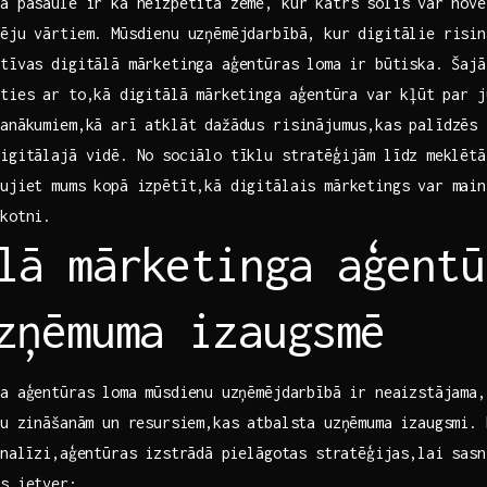
a​ pasaule ir kā neizpētīta zeme, kur katrs solis⁢ var nove
ēju vārtiem. Mūsdienu uzņēmējdarbībā,‍ kur digitālie risin
tīvas digitālā mārketinga ‍aģentūras loma⁤ ir būtiska. Šajā
ties ar to,kā⁢ digitālā ‍mārketinga⁢ aģentūra var kļūt par 
panākumiem,kā arī ​atklāt dažādus ‍risinājumus,kas palīdzēs 
igitālajā vidē. No sociālo tīklu stratēģijām līdz⁢ meklētā
ujiet‍ mums‌ kopā izpētīt,kā‌ digitālais mārketings var mai
ākotni.
lā mārketinga aģentū
uzņēmuma izaugsmē
a aģentūras loma mūsdienu ⁢uzņēmējdarbībā ‍ir neaizstājama,j
rtu zināšanām un resursiem,kas atbalsta uzņēmuma izaugsmi.
analīzi,aģentūras izstrādā ⁣pielāgotas stratēģijas,lai sasn
as ietver: