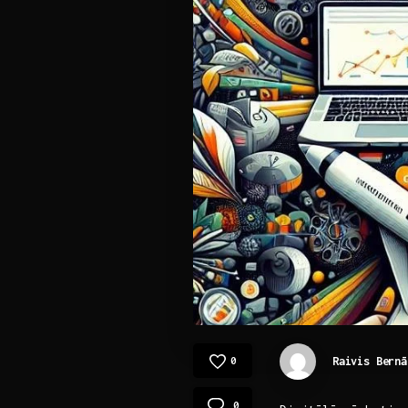
Raivis Bernā
0
0