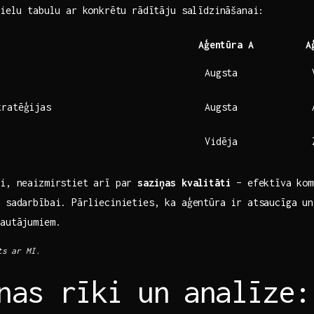
lielu tabulu ar ‍konkrētu ‌rādītāju salīdzināšanai:
Aģentūra A
A
Augsta
tratēģijas
Augsta
Vidēja
ri, neaizmirstiet arī par
saziņas kvalitāti
– efektīva komu
 sadarbībai. ‍Pārliecinieties, ka aģentūra ir atsaucīga un
jautājumiem.
ts ar MI.
nas rīki ⁢un⁣ analīze: