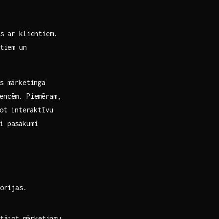
s‌ ar klientiem.
ktiem un
s mārketinga
encēm.​ Piemēram,
dot interaktīvu
di pasākumi
orijas.
tājot ⁣mārketingu