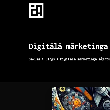
Digitālā
mārketinga
Sākums
Blogs
Digitālā mārketinga aģent