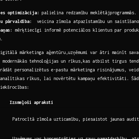
es‌ optimizācija:
palielina redzamību meklētājprogrammās.
ju pārvaldība:
‍ veicina‌ zīmola atpazīstamību un saistīšano
paņas:
mērķtiecīgi informē ​potenciālos klientus ‍par produ
m.
digitālā mārketinga aģentūru,uzņēmumi var ātri mainīt sava
 modernākās tehnoloģijas un rīkus,kas atbilst tirgus tend
strādāt personalizētus e-pastu mārketinga risinājumus, vei
o analītikas‍ rīkus, lai novērtētu kampaņu efektivitāti. Šā
riekšrocības:
Izsmeļoši apraksti
Patrocītā zīmola uzticamību, piesaistot jaunas audit
Uzņēmums var koncentrēties uz savu​ pamatdarbību, ats