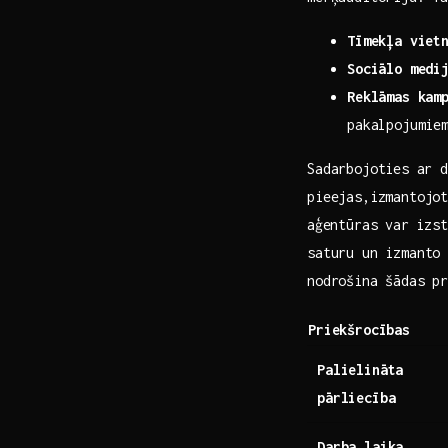
Tīmekļa vietn
Sociālo medi
Reklāmas kam
pakalpojumie
Sadarbojoties⁣ ar 
pieejas,izmantojot
⁣aģentūras var⁢ iz
‍saturu un‌ izmant
nodrošina⁤ šādas⁢ p
Priekšrocības
Palielināta
pārliecība
Darba laika