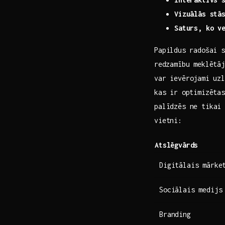
Vizuālās stā
Saturs, ko v
Papildus⁢ radošai
⁢redzamību meklēt
var ievērojami⁣ uz
kas ir ⁣optimizēta
palīdzēs ne tikai 
vietni:
Atslēgvārds
Digitālais mārke
Sociālais medijs
Branding