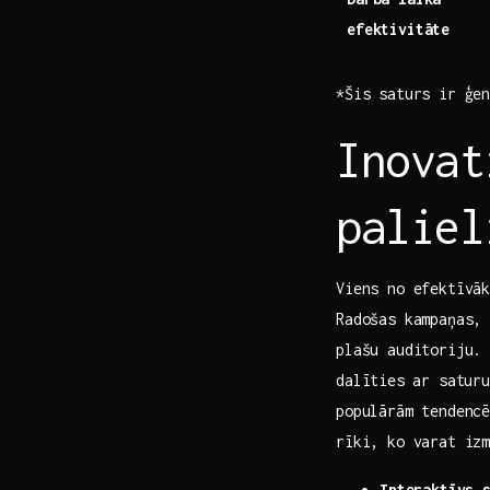
efektivitāte
*Šis saturs ir‍ ģen
Inovat
paliel
Viens ‌no efektīvā
Radošas kampaņas, 
plašu auditoriju
dalīties ⁤ar‍ satur
populārām tendencē
rīki, ko​ varat iz
Interaktīvs 