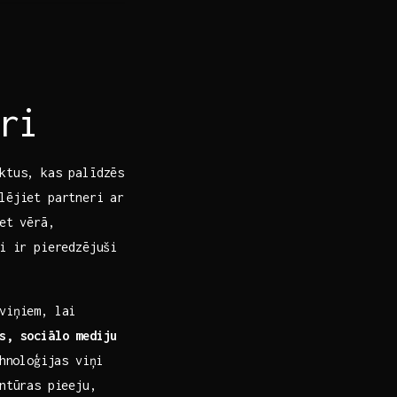
ri
ektus, kas palīdzēs
lējiet partneri ar
et vērā,
i ir pieredzējuši‌
viņiem,‌ lai
s, sociālo mediju
hnoloģijas ​viņi
entūras pieeju,