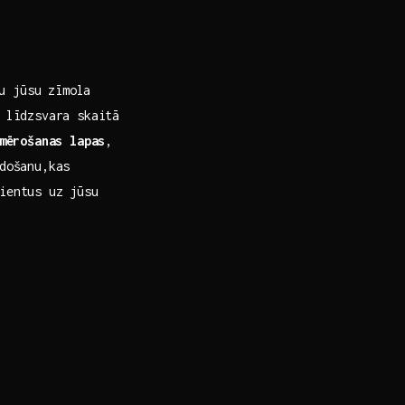
tu jūsu zīmola
O līdzsvara skaitā
mērošanas lapas
,
došanu,kas​
lientus uz jūsu