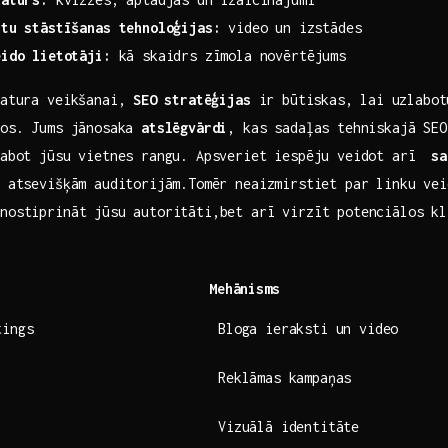
stu stāstīšanas tehnoloģijas:
video⁣ un izstādes
eido lietotāji:
kā skaidrs zīmola novērtējums
 satura veikšanai,
SEO ⁢stratēģijas
​ir būtiskas, ⁢lai⁢ uzlabo
ājos. Jums jānosaka
atslēgvārdi
,​ kas​ sadaļas tehniskajā SE
labot jūsu vietnes rangu. Apsveriet iespēju veidot arī ⁢
sa
s atsevišķām auditorijām.Tomēr neaizmirstiet ‍par linku vei
nostiprināt ‍jūsu autoritāti,bet arī virzīt‍ potenciālos k
Mehānisms
tings
Bloga ieraksti un video
Reklāmas kampaņas
Vizuālā identitāte