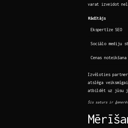
varat⁣ izveidot ne
Rādītājs
Ekspertīze ⁣SEO
Sociālo ‍mediju s
Cenas noteikšana
Izvēloties partne
atslēga veiksmīgai
atbildēt uz jūsu 
Šis saturs ir ģenerē
Mērīša