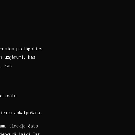
mumiem pielāgoties
n uzņēmumi,⁣ kas
, kas
elinātu
ientu apkalpošanu.
ram, tīmekļa čats
 jebkurā laikā.Tas