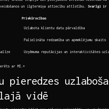
 veidošanos un ⁤ilgtermiņa attiecību attīstību.
Svarīgi ir⁤
Priekšrocības
Uzlabota klientu datu pārvaldība
Palielināta redzamība un apmeklējumu ​skaits
nalīze
Uzņēmuma reputācijas un ‍interaktivitātes uzl
erēts ar ​MI.*
u pieredzes uzlaboša
lajā vidē