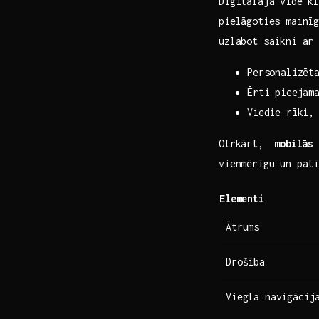
Digitālajā vidē kl
pielāgoties mainī
uzlabot saikni ar
Personalizēt
Ērti pieejama
Viedie rīki,
Otrkārt, ⁢
mobilās 
vienmērīgu un patī
Elementi
Ātrums
Drošība
Viegla navigācij