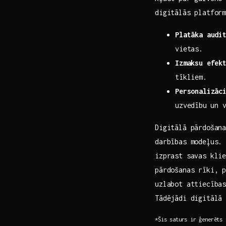
digitālās platform
Platāka audi
vietas.
Izmaksu efek
tīkliem.
Personalizāc
uzvedību ⁣un 
Digitālā pārdošan
darbības modeļus.
izprast savas kli
pārdošanas rīki, 
uzlabot attiecības
Tādējādi digitālā 
*Šis saturs ⁤ir ģenerēts