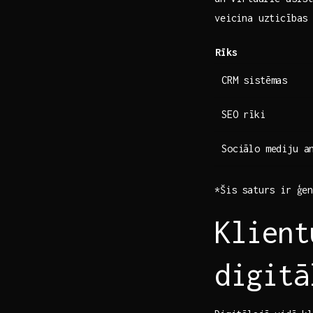
veicina uzticības
Rīks
CRM sistēmas
SEO rīki
Sociālo mediju a
*Šis saturs ir ģen
Klient
digitā