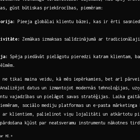
as, gūst būtiskas ‌priekšrocības, piemēram:
torija:
Pieeja globālai klientu bāzei, kas ir ērti​ sasnied
tivitāte:
Zemākas izmaksas salīdzinājumā ar tradicionālaji
ija:
Spēja piedāvāt pielāgotu pieredzi katram klientam, bal
vēlmēm.
a ne tikai maina veidu, kā mēs iepērkamies, bet arī pārvei
 Analizējot datus un izmantojot modernās tehnoloģijas, uzņ
entu vajadzības un pielāgot savas stratēģijas. Laika gaitā
piemēram, sociālo mediju platformas un e-pasta mārketinga 
 ‌ar‌ klientiem, palielinot viņu lojalitāti un atkārtotu p
pārdošana ​kļūst par neatsveramu instrumentu nākotnes tird
 ar MI.*