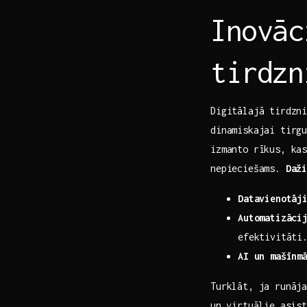
Inovāc
tirdzn
Digitālajā tirdzn
dinamiskajai tirgu
izmanto rīkus, ka
nepieciešams.
Daži
Datavienotāj
Automatizāci
efektivitāti
AI un mašīnm
Turklāt, ja runāja
⁢un virtuālie asis