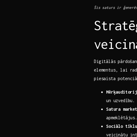
Šis saturs ir ģenerē
Stratē
veicin
Digitālās ⁣pārdoša
elementus, lai ra
piesaista potenci
Mērķauditori
un uzvedību.
Satura marke
apmeklētājus
Sociālo tīklu
veicinātu in