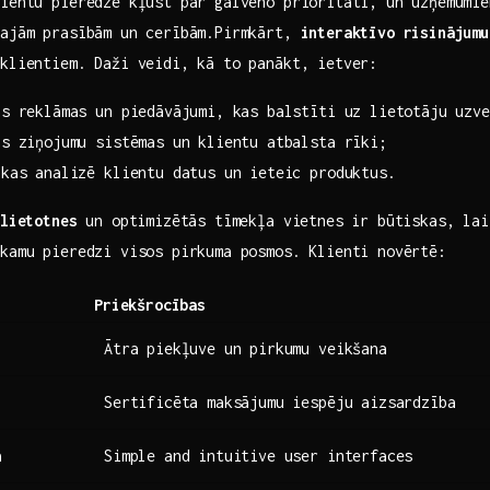
ientu ‌pieredze kļūst par ‌galveno prioritāti, un uzņēmumi
gajām prasībām un cerībām.Pirmkārt,
interaktīvo risinājumu
 klientiem. Daži veidi, kā to panākt, ietver:
as reklāmas un piedāvājumi, kas balstīti uz lietotāju uzve
s ‍ziņojumu sistēmas un klientu atbalsta rīki;
 kas analizē klientu datus un ieteic produktus.
lietotnes
un optimizētās tīmekļa vietnes ir būtiskas, lai
kamu pieredzi visos‌ pirkuma posmos. Klienti novērtē:
Priekšrocības
Ātra piekļuve un pirkumu veikšana
Sertificēta maksājumu iespēju aizsardzība
a
Simple and intuitive user interfaces