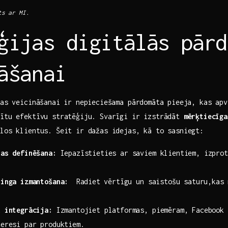
ts ar MI.
ģijas digitālās pārd
āšanai
nas veicināšanai ir nepieciešama pārdomāta pieeja, kas apv
dītu efektīvu stratēģiju. ‍Svarīgi ir izstrādāt
mērķtiecīga
ālos klientus. Šeit ir dažas idejas, kā to sasniegt:
jas definēšana:
Iepazīstieties ar saviem klientiem, izprot
tinga izmantošana:
⁢ Radiet⁤ vērtīgu un saistošu saturu,kas
.
‍ integrācija:
Izmantojiet platformas, piemēram, Facebook 
teresi par produktiem.