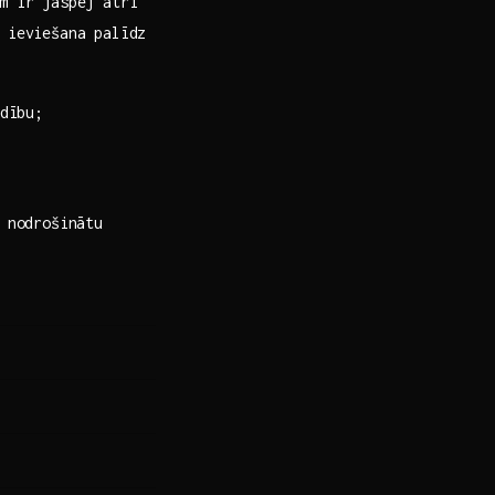
em ir jāspēj ātri
ieviešana palīdz
dību;
 nodrošinātu