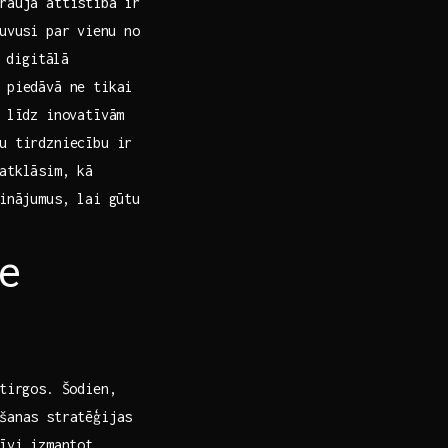
raujā attīstība ir
uvusi par ⁣vienu no
 digitālā‍
ā piedāvā ne tikai
⁣ līdz inovatīvām
u tirdzniecību ir​
atklāsim, kā
cinājumus, lai gūtu
e
 tirgos. Šodien,
ošanas stratēģijas
īvi izmantot