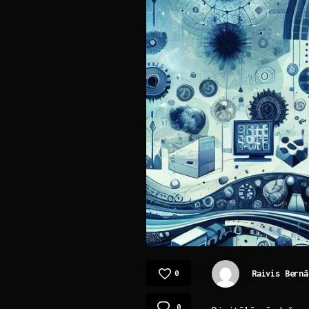
Raivis Bernā
0
0