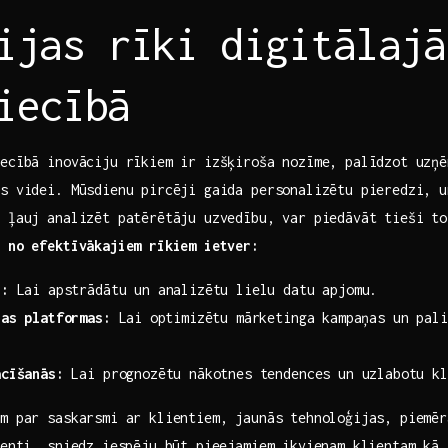
ijas rīki digitālajā
iecībā
iecībā inovāciju rīkiem ir izšķiroša nozīme, palīdzot uzņē
s videi. Mūsdienu pircēji gaida personalizētu pieredzi, u
s ļauj analizēt patērētāju uzvedību, var piedāvāt tieši to
 no ‍efektīvākajiem rīkiem‍ ietver:
i:
Lai‍ apstrādātu un analizētu lielu datu apjomu.
jas platformas:
Lai ⁢optimizētu mārketinga kampaņas un pali
.
ācīšanās:
Lai prognozētu nākotnes tendences un uzlabotu kl
m par ‍saskarsmi ar klientiem, jaunās tehnoloģijas, piemē
tenti, sniedz iespēju būt pieejamiem ikvienam klientam kā