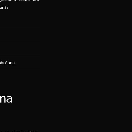
 arī:
abošana
na