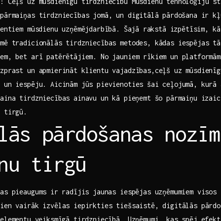
a: Ceļš uz mūsdienīgu tirdzniecību Mūsdienu tehnoloģiju st
pārmaiņas tirdzniecības jomā, un digitālā ⁣pārdošana ir kļ
mentiem mūsdienu uzņēmējdarbībā. ⁢Šajā⁣ rakstā izpētīsim, kā
rmē tradicionālās tirdzniecības‍ metodes, kādas iespējas t
em, bet arī patērētājiem. No jauniem‍ rīkiem un platformām
zprast un apmierināt klientu vajadzības,ceļš uz mūsdienīg
u un iespēju. Aicinām jūs pievienoties šai ceļojumā, kurā 
maina tirdzniecības ainavu un kā⁣ pieņemt šo pārmaiņu izai
u tirgū.
lās pārdošanas nozīm
nu tirgū
as pieaugums ⁣ir radījis jaunas iespējas uzņēmumiem visos
vien vairāk izvēlas iepirkties tiešsaistē, digitālās pārd
elementu ⁢veiksmīgā tirdzniecībā. Uzņēmumi, kas spēj efekt