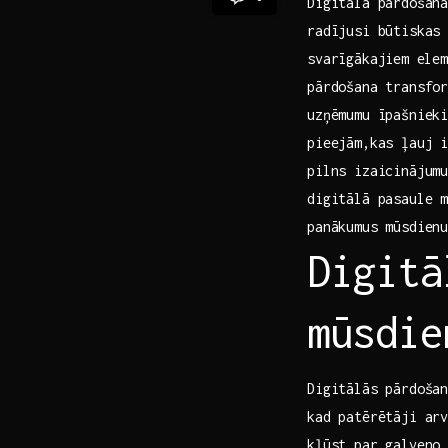
Digitālā pārdošan
radījusi būtiskas 
svarīgākajiem⁤ ele
pārdošana ‌transfo
uzņēmumu īpašnieki
pieejām,kas ļauj i
pilns izaicinājum
digitālā pasaule ‍
panākumus mūsdien
Digitā
mūsdie
Digitālās pārdošan
kad​ patērētāji ar
kļūst par galveno 