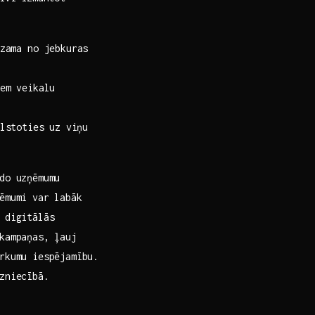
zama no jebkuras
em veikalu
stoties ⁣uz viņu​
do uzņēmumu
ēmumi var labāk
 digitālās
kampaņas, ļauj
irkumu iespējamību.
zniecībā.