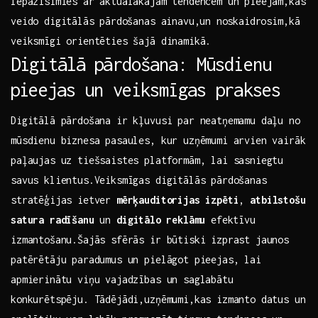
Iepazīsimies ar aktuālākajām tendencēm un pieejām,kas
veido digitālās ⁣pārdošanas ainavu,un⁤ noskaidrosim,kā
veiksmīgi ​orientēties šajā dinamikā.
Digitālā⁤ pārdošana: Mūsdienu
⁣pieejas un veiksmīgas prakses
Digitālā pārdošana ir kļuvusi par neatņemamu daļu⁢ no
mūsdienu biznesa pasaules, kur‌ uzņēmumi arvien vairāk
paļaujas uz tiešsaistes platformām, lai sasniegtu
savus klientus.Veiksmīgas digitālās pārdošanas
stratēģijas ietver
mērķauditorijas izpēti
,
atbilstošu
​satura radīšanu
un
digitālo⁢ reklāmu
efektīvu
izmantošanu.Šajās sfērās ir būtiski izprast jaunos
patērētāju paradumus un pielāgot pieejas, lai
apmierinātu viņu vajadzības un saglabātu
konkurētspēju. Tādējādi,uzņēmumi,kas izmanto ‌datus un