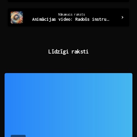
Nākamais raksts
Animācijas video: Radošs instruments ideju izteikšanai
Līdzīgi raksti
0