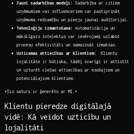
Jauni sadarbības modeļi:
Sadarbība ar ‌citiem
uzņēmumiem vai influenceriem var pastiprināt
uzņēmuma⁤ redzamību un pieeju jaunai auditorijai.
Tehnoloģiju izmantošana:
Automatizācija un
mākslīgais intelektus var ievērojami uzlabot
procesu efektivitāti un samazināt izmaksas.
Uzticamas attiecības ar klientiem:
⁢ Klientu
lojalitāte ir būtiska, tādēļ svarīgi ir attīstīt
un uzturēt ciešas attiecības ar esošajiem un
‌potenciālajiem klientiem.
*Šis saturs ir ģenerēts ar MI.*
Klientu pieredze digitālajā‍
vidē: Kā veidot uzticību ‌un
lojalitāti