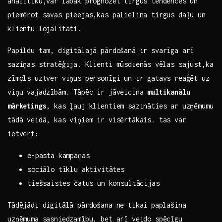
analītiku,var labāk ‌prognozēt tirgus tendences un‌
piemērot savas pieejas,kas ‍palielina tirgus daļu un
klientu lojalitāti.
Papildu tam, digitālajā pārdošanā ir svarīga arī
saziņas stratēģija. Klienti mūsdienās ⁣vēlas sajust,ka
zīmols uztver viņus personīgi un ir gatavs reaģēt uz
viņu vajadzībām. Tāpēc ir jāveicina
multikanālu
mārketings
, kas ļauj klientiem sazināties ar uzņēmumu
tādā veidā, kas viņiem ir visērtākais. tas var⁣
ietvert:
e-pasta kampaņas
sociālo tīklu aktivitātes
tiešsaistes čatus un konsultācijas
Tādējādi digitālā pārdošana ne tikai⁢ paplašina
uzņēmuma sasniedzamību, bet arī veido spēcīgu