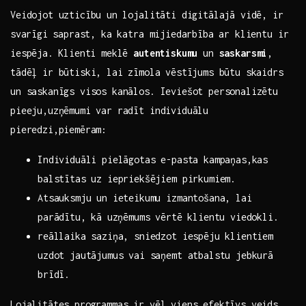
Veidojot uzticību un⁣ lojalitāti digitālajā vidē, ir
⁢svarīgi⁢ saprast, ‍ka katra mijiedarbība ar klientu ir
iespēja.⁣ Klienti meklē
autentiskumu
un
saskarsmi
,
tādēļ ‌ir būtiski,⁢ lai zīmola vēstījums būtu‌ skaidrs
un saskanīgs visos kanālos. Ieviešot personalizētu
pieeju,uzņēmumi var radīt individuālu
pieredzi,piemēram:
Individuāli pielāgotas e-pasta kampaņas,kas
balstītas uz iepriekšējiem pirkumiem.
Atsauksmju un ieteikumu‌ izmantošana, lai
parādītu, kā⁤ uzņēmums vērtē klientu‍ viedokli.
reāllaika saziņa, sniedzot iespēju klientiem
uzdot jautājumus vai saņemt atbalstu jebkurā
brīdī.
Lojalitātes programmas ir vēl viens efektīvs veids,