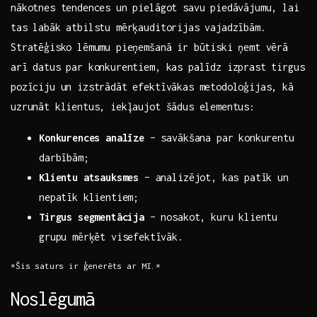
nākotnes tendences un pielāgot savu piedāvājumu, lai
tas labāk atbilstu mērķauditorijas vajadzībām.
Stratēģisko lēmumu pieņemšanā ir būtiski ņemt vērā
arī datus par konkurentiem, kas palīdz izprast tirgus
pozīciju un izstrādāt efektīvākas metodoloģijas, kā
uzrunāt klientus, iekļaujot šādus elementus:
Konkurences analīze
– savākšana par konkurentu
darbībām;
Klientu atsauksmes
– analizējot, kas patīk un
nepatīk klientiem;
Tirgus segmentācija
– nosakot, kuru klientu
grupu mērķēt visefektīvāk.
*Šis saturs ir ģenerēts ar MI.*
Noslēgumā