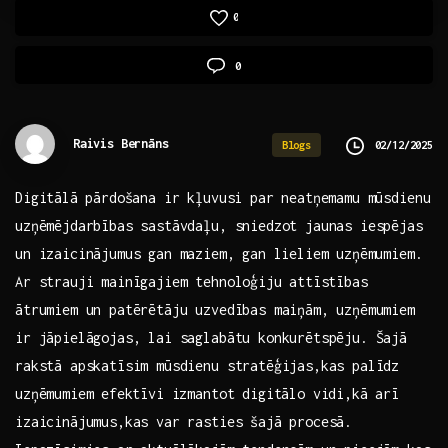
0
0
Raivis Bernāns
02/12/2025
Blogs
Digitālā ⁤pārdošana ir kļuvusi par neatņemamu mūsdienu
uzņēmējdarbības sastāvdaļu, sniedzot ‍jaunas iespējas
un izaicinājumus gan maziem, gan ⁢lieliem uzņēmumiem.
Ar strauji mainīgajiem tehnoloģiju ⁢attīstības
ātrumiem un patērētāju uzvedības maiņām, uzņēmumiem
ir jāpielāgojas, lai saglabātu konkurētspēju. Šajā
rakstā apskatīsim mūsdienu stratēģijas,kas palīdz
uzņēmumiem ⁤efektīvi izmantot digitālo vidi,kā arī
izaicinājumus,kas var rasties šajā procesā.