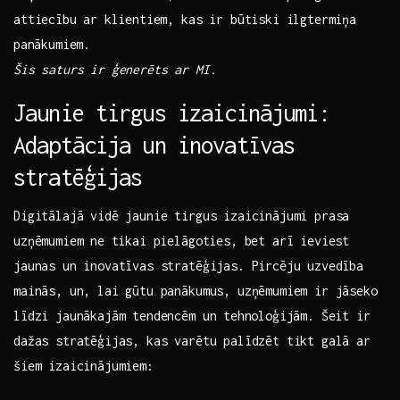
attiecību ar ⁣klientiem, kas ir būtiski ilgtermiņa
⁣panākumiem.
Šis saturs ir ģenerēts ar MI.
Jaunie tirgus izaicinājumi:
Adaptācija un inovatīvas
stratēģijas
Digitālajā vidē jaunie tirgus izaicinājumi prasa
uzņēmumiem ne⁤ tikai​ pielāgoties, bet arī ieviest
jaunas un inovatīvas stratēģijas. Pircēju uzvedība
mainās, un, lai gūtu panākumus, uzņēmumiem ‌ir jāseko
līdzi jaunākajām tendencēm un⁢ tehnoloģijām. Šeit ir
dažas stratēģijas, kas varētu palīdzēt tikt galā ar
‍šiem izaicinājumiem: