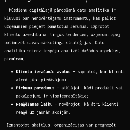
​‌ ‌ Mūsdienu digitālajā pārdošanā datu analītika ir
kļuvusi par nenovērtējamu instrumentu, kas palīdz
uzņēmumiem pieņemt pamatotus⁣ lēmumus. Izprotot
klientu uzvedību un tirgus tendences, uzņēmumi spēj
optimizēt savas mārketinga stratēģijas. ⁢Datu
analītika sniedz ‌iespēju analizēt dažādus aspektus,
piemēram,
Klientu‌ ierašanās avotus
–⁣ saprotot, kur klienti
‌atrod ⁢jūsu piedāvājumu;
Pirkumu paradumus
– atklājot, kādi ⁢produkti vai
pakalpojumi ​ir vispieprasītākie;
Reaģēšanas laiku
– novērojot, ⁢kā ātri klienti
reaģē uz jaunām akcijām.
⁤ Izmantojot skaitļus, organizācijas var prognozēt