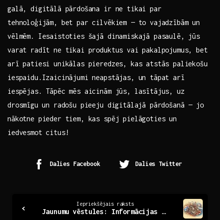
galā, ​digitālā pārdošana ir ne tikai par
tehnoloģijām, bet par cilvēkiem — to vajadzībām un
vēlmēm. Iesaistoties šajā‍ dinamiskajā pasaulē, jūs
varat radīt ne tikai produktus vai pakalpojumus, bet
arī patiesi unikālas pieredzes, kas atstās paliekošu
iespaidu.Izaicinājumi neapstājas, un tāpat arī
iespējas. Tāpēc mēs aicinām jūs, lasītājus, uz
drosmīgu⁣ un radošu pieeju digitālajā pārdošanā — jo
nākotne pieder tiem, kas spēj pielāgoties un
iedvesmot citus!
Dalies Facebook
Dalies Twitter
Continue
Iepriekšējais raksts
Jaunumu vēstules: Informācijas plūsma no pasaules
Reading