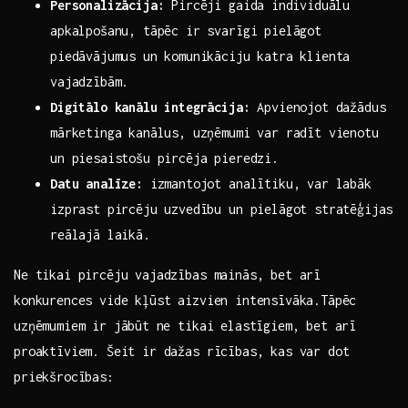
Personalizācija:
Pircēji gaida ⁢individuālu
apkalpošanu, tāpēc ir svarīgi pielāgot
piedāvājumus un komunikāciju katra klienta
vajadzībām.
Digitālo kanālu integrācija:
Apvienojot ‍dažādus
mārketinga kanālus, uzņēmumi var radīt vienotu
un piesaistošu pircēja pieredzi.
Datu analīze:
izmantojot analītiku, var labāk
izprast pircēju ‌uzvedību ​un pielāgot stratēģijas
reālajā laikā.
Ne tikai pircēju vajadzības mainās, bet arī
konkurences vide kļūst aizvien intensīvāka.Tāpēc
uzņēmumiem ir jābūt ⁢ne tikai elastīgiem, bet arī
proaktīviem. Šeit ir dažas rīcības, kas‌ var dot
priekšrocības: