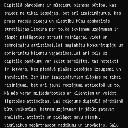
Digitālā pārdošana ir mūsdienu biznesa būtība, kas
sniedz‌ ne tikai iespējas, bet arī izaicinājumus, kas
prasa radošu pieeju un elastību.Mūsu apskatītās
‍stratēģijas liecina par ‌to,ka ikvienam uzņēmumam ir
jāspēj pielāgoties strauji mainīgajai videi un
tehnoloģiju ⁣attīstībai,lai saglabātu konkurētspēju un
‌apmierinātu ​klientu vajadzības.Lai arī ceļš uz
digitālo panākumu var šķist ⁤sarežģīts, tas noteikti
ir ietvars, kas piedāvā plašas iespējas izaugsmei un
inovācijām. Zem šiem izaicinājumiem slēpjas ne tikai
‍risinājumi, bet arī jauni redzējumi attiecībā uz to,
kā mēs varam mijiedarboties⁣ ar ⁤klientiem un ⁢veidot
ilgstošas attiecības. Lai ceļojums digitālā pārdošanā
būtu veiksmīgs, katram uzņēmumam ir jābūt gatavam
analizēt, attīstīt un‌ pielāgot savu pieeju,
‌vienlaikus ‍nepārtraucot ⁣radošumu un inovāciju.‍ Galu