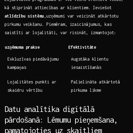
kā stiprināt attiecības ar klientiem. Ieviešot
atlīdzību sistēmu
,uzņēmumi var veicināt atkārtotu
pirkumu veikšanu. ‍Piemēram, izaicinājumus, kas
saistīti ar lojalitāti, var risināt, izmantojot:
uzņēmuma prakse
Efektivitāte
Exkluzīvas piedāvājumu
Augstāka ‍klientu
kampaņas
iesaistīšanās
Lojalitātes‌ punkti ar
Palielināta atkārtotā
skaidru vērtību
pirkuma likme
Datu analītika digitālā
pārdošanā:​ Lēmumu pieņemšana,
pamatojoties uz skaitļiem