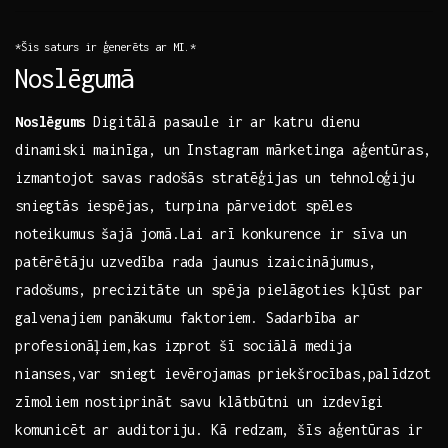
*Šis saturs​ ir ģenerēts⁢ ar MI.*
Noslēgumā
Noslēgums
Digitālā pasaule ‍ir ar katru⁣ dienu
dinamiski mainīga, un Instagram mārketinga aģentūras,‌
izmantojot savas radošās stratēģijas un tehnoloģiju
sniegtās iespējas, turpina⁢ pārveidot spēles
noteikumus ​šajā jomā.Lai arī konkurence ir‌ sīva un
patērētāju uzvedība rada jaunus izaicinājumus,
radošums, ‌precizitāte​ un spēja pielāgoties​ kļūst par
galvenajiem panākumu faktoriem. ⁣Sadarbība ar‍
profesionāļiem,kas ⁣izprot‍ šī⁣ sociālā medija
nianses,var sniegt ievērojamas ⁣priekšrocības,palīdzot
zīmoliem⁢ nostiprināt savu klātbūtni un izdevīgi
komunicēt ar auditoriju. Kā ⁢redzam, šīs aģentūras ⁢ir​