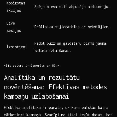
Kopīgotas
Spēja⁣ piesaistīt⁤ abpusēju​ auditoriju.
akcijas
Live
Reāllaika mijiedarbība ar sekotājiem.
sesijas
Radot buzz un gaidīšanu‍ pirms⁤ jaunā
Izsistieni
satura⁣ izlaišanas.
*Šis ⁤saturs ir ģenerēts ⁢ar MI.*
Analītika un rezultātu
novērtēšana: Efektīvas metodes​
kampaņu uzlabošanai
Efektīva‍ analītika ‍ir pamats, uz kura balstās katra
mārketinga kampaņa. ⁤Svarīgi ne tikai⁤ iegūt⁣ datus, bet