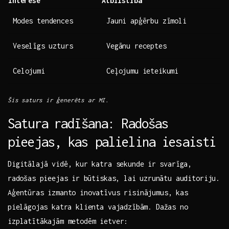
Interese
Atbilstība
Modes tendences
Jauni apģērbu zīmoli
Veselīgs ⁤uzturs
Vegānu‌ receptes
Celojumi
Ceļojumu ieteikumi
Šis ⁢saturs⁣ ir ģenerēts​ ar MI.
Satura⁣ radīšana: Radošas
pieejas, kas​ palielina iesaisti
Digitālajā​ vidē,⁢ kur katra sekunde ⁤ir⁣ svarīga,
⁢radošas pieejas ir ⁢būtiskas,⁣ lai uzrunātu​ auditoriju.
Aģentūras‌ izmanto‍ inovatīvus risinājumus, kas
⁤pielāgojas katra klienta vajadzībām.‌ Dažas no
izplatītākajām metodēm​ ietver: