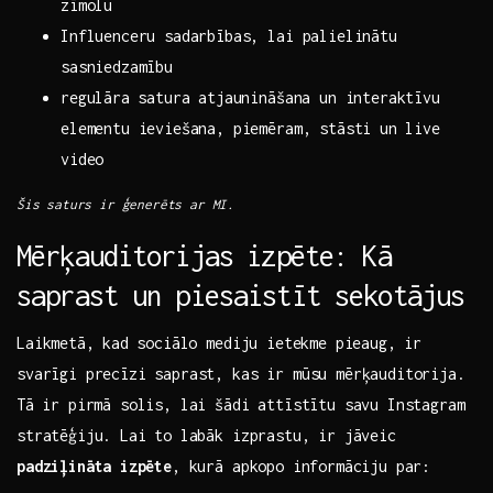
zīmolu
Influenceru ‍sadarbības, lai palielinātu
sasniedzamību
regulāra⁢ satura atjaunināšana un interaktīvu
elementu ieviešana, piemēram, stāsti un ⁢live
video
Šis⁤ saturs ir ģenerēts ar ⁤MI.
Mērķauditorijas⁢ izpēte:​ Kā
saprast‌ un piesaistīt sekotājus
Laikmetā, ⁣kad⁤ sociālo mediju ietekme pieaug, ir
svarīgi ‍precīzi​ saprast, kas ir mūsu mērķauditorija.
Tā ⁤ir pirmā solis, lai šādi attīstītu ‍savu Instagram
stratēģiju. ⁣Lai to labāk ​izprastu, ir jāveic⁣
padziļināta ⁤izpēte
, kurā apkopo informāciju par: