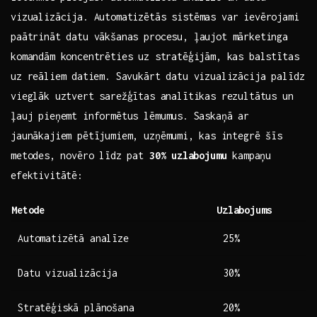
vizualizācija. Automatizētās sistēmas var ievērojami
paātrināt datu vākšanas procesu, ļaujot​ mārketinga
komandām​ koncentrēties uz ⁤stratēģijām, kas balstītas⁣
uz reāliem⁤ datiem. Savukārt datu vizualizācija‍ palīdz
vieglāk uztvert sarežģītas⁣ analītikas rezultātus ⁤un⁤
ļauj pieņemt informētus lēmumus. ⁢Saskaņā ar
jaunākajiem pētījumiem, uzņēmumi,⁣ kas⁢ integrē‍ šīs
metodes, ⁣novēro līdz pat
30%⁢ uzlabojumu
kampaņu
efektivitātē:
Metode
Uzlabojums
Automatizētā analīze
25%
Datu vizualizācija
30%
Stratēģiskā plānošana
20%