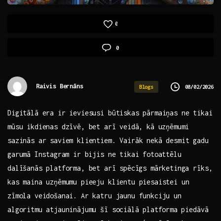
0
0
Raivis Bernāns
08/02/2026
Blogs
Digitālā era ir ‌ieviesusi būtiskas‌ pārmaiņas ne tikai
mūsu ikdienas dzīvē, bet arī ⁤veidā,‌ kā uzņēmumi⁣
sazinās ar saviem klientiem. Vairāk nekā desmit gadu
garumā ⁢Instagram ir bijis​ ne​ tikai‍ fotoattēlu
dalīšanās platforma, bet arī⁣ spēcīgs mārketinga rīks,
kas maina ‌uzņēmumu ‍pieeju klientu piesaistei un
zīmola veidošanai. Ar katru ‌jaunu funkciju un‌
algoritmu ‍atjauninājumu‌ šī sociālā⁣ platforma⁢ piedāvā