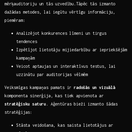
mērķauditoriju un tās uzvedību.Tāpēc ‌tās izmanto ​
dažādas metodes, lai⁣ iegūtu vērtīgu informāciju,
piemēram:
Analizējot konkurences līmeni‌ un tirgus‌
tendences
Izpētījot lietotāju ​mijiedarbību⁤ ar ‍iepriekšējām⁣
kampaņām
Veicot aptaujas un interaktīvus‌ testus, lai
uzzinātu‌ par auditorijas vēlmēm
Veiksmīgas⁤ kampaņas​ pamats ir
radošās ⁢un vizuālā
komponenta sinerģija, kas tiek ⁢apvienota ar
stratēģisku saturu
. Aģentūras bieži izmanto šādas
stratēģijas:
Stāsta veidošana,⁢ kas saista lietotājus ar