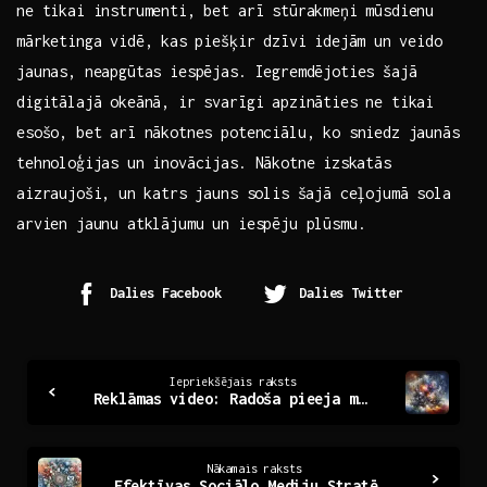
ne ​tikai instrumenti, ‌bet arī stūrakmeņi mūsdienu
mārketinga ​vidē, kas ⁤piešķir dzīvi idejām un ⁤veido
jaunas, neapgūtas iespējas.‌ Iegremdējoties šajā
digitālajā okeānā, ir svarīgi‍ apzināties ne tikai
esošo, bet arī nākotnes potenciālu, ko​ sniedz jaunās
tehnoloģijas‌ un​ inovācijas. Nākotne⁢ izskatās
aizraujoši, un ⁤katrs jauns solis šajā ‌ceļojumā sola
arvien jaunu atklājumu‍ un iespēju plūsmu.
Dalies Facebook
Dalies Twitter
Continue
Iepriekšējais raksts
Reklāmas video: Radoša pieeja mūsdienu mārketingā
Reading
Nākamais raksts
Efektīvas Sociālo Mediju Stratēģijas: SMM Aģentūras Loma