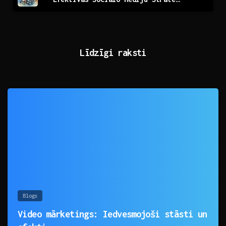
Līdzīgi raksti
0
Blogs
Video mārketings: Iedvesmojoši stāsti un