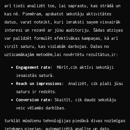
arī‌ tieši analizēt ⁤tos,‌ lai saprastu, kas​ strādā un⁢
kas nē. ​Piemēram, apskatot ⁣sekotāju aktivitātes
datus, varat noteikt, kuri ieraksti saņem visvairāk
interesi un​ rezonē ar ⁢jūsu auditoriju. Šādas atziņas
var‌ palīdzēt formulēt efektīvākas kampaņas, kā arī
virzīt saturu,⁣ kas vislabāk ⁢darbojas.⁢ Dažas no​
uzticamākajām metodēm,lai novērtētu rezultātus,ir:
Engagement rate:
⁤ Mērīt,cik aktīvi sekotāji⁣
iesaistās⁣ saturā.
Reach‍ un ⁤impressions:
‍ Analizēt, cik⁤ plaši⁢ jūsu‌
saturs‍ ir redzēts.
Conversion rate:
Skaitīt, cik ​daudz⁤ sekotāju‌
veic‌ vēlamās darbības.
turklāt mūsdienu tehnoloģijas piedāvā divas nozīmīgas
ietekmes ⁤pieejas: automatizētā analīze un datu