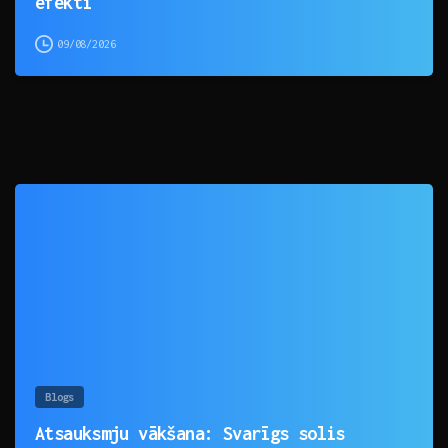
efekti
09/08/2026
0
Blogs
Atsauksmju vākšana: Svarīgs solis