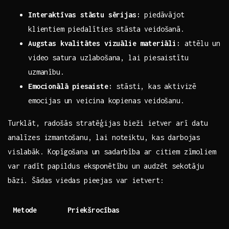
Interaktīvas stāstu sērijas:
⁤piedāvājot
klientiem piedalīties stāsta veidošanā.
Augstas kvalitātes vizuālie⁢ materiāli:
​attēlu un
video satura uzlabošana, lai ⁣piesaistītu ​
uzmanību.
Emocionālā⁣ piesaiste:
stāsti, kas‍ aktivizē
emocijas un veicina⁢ kopienas​ veidošanu.
Turklāt, radošās⁢ stratēģijas⁣ bieži ‍ietver arī datu
analīzes izmantošanu, lai noteiktu, kas⁢ darbojas ​
vislabāk. Kopīgošana un sadarbība ar⁤ citiem‌ zīmoliem
var radīt⁤ papildus ​eksponētību un ⁢audzēt sekotāju
bāzi.​ Šādas viedas pieejas var ietvert:
Metode
Priekšrocības