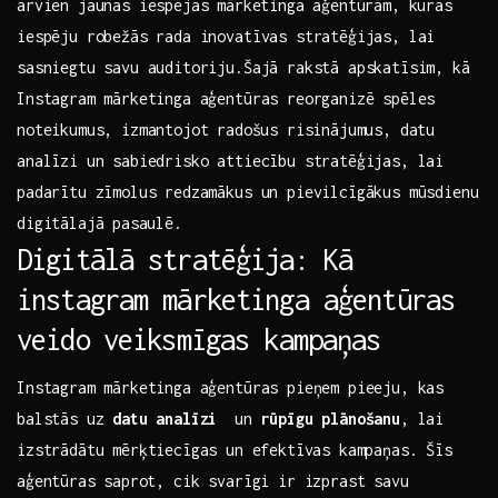
arvien ‍jaunas iespējas⁢ mārketinga aģentūrām, kuras
iespēju robežās rada‌ inovatīvas ‍stratēģijas, lai
sasniegtu savu auditoriju.Šajā rakstā apskatīsim,​ kā
Instagram mārketinga aģentūras reorganizē spēles
noteikumus, izmantojot ⁣radošus​ risinājumus, datu
‍analīzi un‍ sabiedrisko attiecību stratēģijas, lai
padarītu zīmolus redzamākus un pievilcīgākus mūsdienu
‌digitālajā⁤ pasaulē.
Digitālā stratēģija:‌ Kā
instagram mārketinga aģentūras
veido⁤ veiksmīgas kampaņas
Instagram mārketinga‍ aģentūras‌ pieņem​ pieeju, kas
balstās uz
datu analīzi
‍ un
rūpīgu ‌plānošanu
,⁣ lai
izstrādātu mērķtiecīgas ⁣un efektīvas ‌kampaņas. Šīs
aģentūras⁢ saprot, cik svarīgi ir ‍izprast⁣ savu