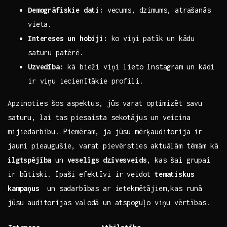
Demogrāfiskie dati:
vecums, dzimums, atrašanās
vieta.
Intereses un ​hobiji:
ko viņi patīk‌ un⁣ kādu
‌saturu patērē.
Uzvedība:
kā bieži viņi lieto Instagram ⁣un kādi
ir viņu ​iecienītākie ‍profili.
Apzinoties ⁤šos ⁢aspektus,‍ jūs ​varat ⁤optimizēt savu
saturu, lai tas piesaista sekotājus un veicina
mijiedarbību. Piemēram, ja jūsu mērķauditorija ir
‌jauni ‍pieaugušie, varat pievērsties aktuālām tēmām kā
ilgtspējība
un
veselīgs dzīvesveids
,‍ kas⁤ šai grupai
ir būtiski. Īpaši efektīvi ir ‌veidot
tematiskus
kampaņus
⁤ un ​sadarbības ar ietekmētājiem,kas runā
jūsu auditorijas valodā ⁣un atspoguļo⁢ viņu ‌vērtības.