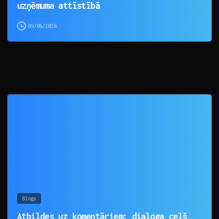
uzņēmuma attīstībā
09/08/2026
0
Blogs
Atbildes uz komentāriem: dialoga ceļš