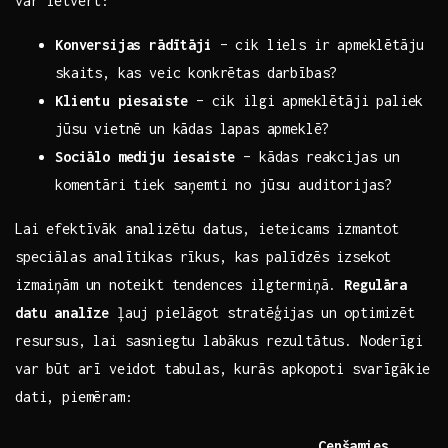
var ietvert:
Konversijas rādītāji
– cik liels‌ ir apmeklētāju⁤
skaits, kas​ veic konkrētas darbības?
Klientu piesaiste
–⁢ cik ilgi‍ apmeklētāji paliek
jūsu vietnē‍ un kādas lapas ⁣apmeklē?
Sociālo‍ mediju ‌iesaiste
​– kādas reakcijas un⁣
komentāri tiek saņemti no jūsu ‌auditorijas?
Lai efektīvāk analizētu ⁣datus, ieteicams izmantot
speciālas analītikas rīkus,​ kas palīdzēs izsekot⁣
izmaiņām un noteikt ⁢tendences ilgtermiņā.‍
Regulāra⁢
datu analīze
ļauj​ pielāgot stratēģijas un optimizēt
resursus, lai sasniegtu labākus rezultātus. Noderīgi​
var būt⁤ arī ​veidot tabulas, ‍kurās ⁢apkopoti ‍svarīgākie
dati, piemēram:
Cenšamies