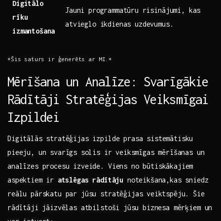
Digitālo
Jauni programmatūru ⁣risinājumi, kas⁢
rīku
atvieglo ikdienas uzdevumus.
izmantošana
*Šis saturs ir ģenerēts ar MI.*
Mērīšana ‍un Analīze: Svarīgākie
Rādītāji Stratēģijas Veiksmīgai
Izpildei
Digitālās stratēģijas izpilde prasa sistemātisku⁢
pieeju, un svarīgs⁢ solis ⁢ir veiksmīgas mērīšanas un
analīzes procesu izveide. Viens no‌ būtiskākajiem
aspektiem ⁤ir
atslēgas rādītāju
noteikšana,kas ‍sniedz
reālu‍ pārskatu par jūsu‍ stratēģijas ⁤veiktspēju. Šie
⁢rādītāji jāizvēlas atbilstoši⁢ jūsu biznesa mērķiem un⁢