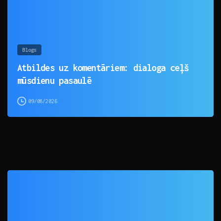
Blogs
Atbildes uz komentāriem: dialoga ceļš
mūsdienu pasaulē
09/08/2026
0