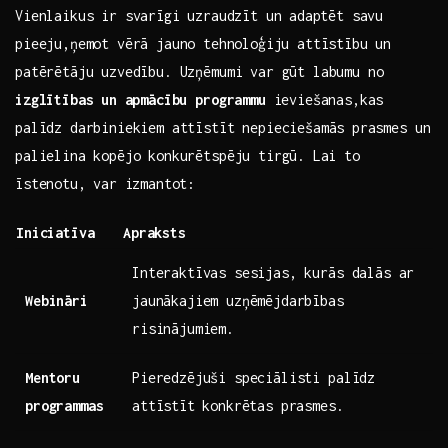
Vienlaikus‍ ir svarīgi ⁣uzraudzīt un⁢ adaptēt ‌savu
pieeju,ņemot‍ vērā jauno⁣ tehnoloģiju attīstību ​un
patērētāju‌ uzvedību. Uzņēmumi var gūt labumu no
izglītības un ⁣apmācību ‍programmu
ieviešanas,kas
palīdz darbiniekiem‌ attīstīt nepieciešamās ⁢prasmes un
palielina kopējo konkurētspēju tirgū.⁣ Lai ⁤to⁤
īstenotu, var ⁤izmantot:
Iniciatīva
Apraksts
Interaktīvas sesijas, kurās dalās ar
Webināri
jaunākajiem uzņēmējdarbības
‍risinājumiem.
Mentoru
Pieredzējuši speciālisti palīdz
programmas
attīstīt ⁢konkrētas prasmes.