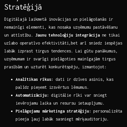
Stratēģijā
Digitālajā ⁤laikmetā inovācijas⁢ un pielāgošanās ir
nemainīgi elementi, kas nosaka uzņēmumu pastāvēšanu
‌un‌ attīstību.⁢
Jaunu⁣ tehnoloģiju integrācija
ne tikai
uzlabo operatīvo efektivitāti,bet ‌arī sniedz‍ iespējas
labāk izprast tirgus​ tendences. Lai gūtu ⁤panākumus,
uzņēmumam ir svarīgi pielāgoties mainīgajām‌ tirgus
prasībām un​ uzturēt ⁢konkurētspēju, izmantojot:
Analītikas rīkus:
dati ir dzīves asinis, kas
palīdz pieņemt ​izsvērtus lēmumus.
Automatizāciju:
digitālie rīki var sniegt⁣
ievērojamu​ laika ‍un resursu ietaupījumu.
Pielāgojamu​ mārketinga stratēģiju:
personalizēta
pieeja ļauj labāk​ sasniegt ⁣mērķauditoriju.