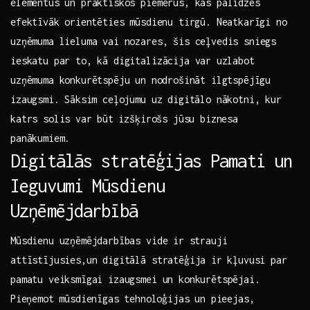
elementus un praktiskos piemērus, kas palīdzēs ​
efektīvāk ⁢orientēties mūsdienu tirgū. Neatkarīgi no
uzņēmuma lieluma vai nozares, šis ceļvedis ​sniegs
ieskatu ‌par to, kā digitalizācija var⁤ uzlabot
uzņēmuma konkurētspēju⁤ un nodrošināt ilgtspējīgu
izaugsmi.⁤ Sāksim ceļojumu uz digitālo nākotni, kur
katrs​ solis var ⁢būt ⁢izšķirošs jūsu biznesa
panākumiem.
Digitālās stratēģijas ‍Pamati un
‍Ieguvumi Mūsdienu
Uzņēmējdarbībā
Mūsdienu uzņēmējdarbības vide ir⁢ strauji⁤
attīstījusies,un digitālā stratēģija​ ir⁢ kļuvusi par
pamatu veiksmīgai​ izaugsmei un konkurētspējai.
⁤Pieņemot mūsdienīgas ⁣tehnoloģijas un pieejas,