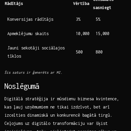
Rādītājs
Vērtība
sasniegt
Konversijas rādītājs
3%
5%
Apmeklējumu skaits
10,000
15,000
Jauni sekotāji ⁢sociālajos
500
800
tīklos
Šis saturs ir ģenerēts ar MI.
Noslēgumā
Digitālā‌ stratēģija ir mūsdienu biznesa ‌kvintence,‍
kas ļauj uzņēmumiem ⁣ne tikai ⁢izdzīvot, bet ‍arī
izcelties dinamiskā un konkurencē bagātā tirgū.
Ceļojums uz digitālo transformāciju var ⁣šķist