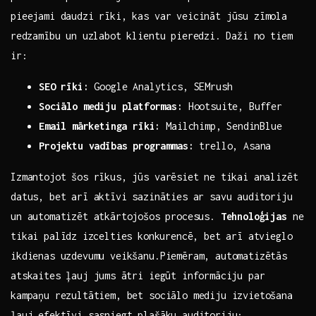
pieejami daudzi ‍rīki, kas var veicināt jūsu ​zīmola
⁤redzamību un uzlabot klientu pieredzi.⁤ Daži no ​tiem
‌ir:
SEO​ rīki:
‌Google ‍Analytics, SEMrush
Sociālo ‍mediju platformas:
Hootsuite, ‍Buffer
Email ⁢mārketinga rīki:
Mailchimp, ⁤SendinBlue
Projektu vadības programmas:
trello, Asana
Izmantojot šos rīkus, jūs varēsiet ne ⁤tikai analizēt
datus, bet arī aktīvi⁢ sazināties ar savu auditoriju
un ‍automatizēt atkārtojošos⁢ procesus.
Tehnoloģijas
ne
tikai‌ palīdz⁣ izcelties ⁤konkurencē, bet arī ​atvieglo
‍ikdienas uzdevumu veikšanu.Piemēram, automatizētās
atskaites ļauj jums ⁤ātri iegūt informāciju par
kampaņu rezultātiem,‍ bet sociālo mediju izvietošana⁣
ļauj ‌efektīvi sasniegt‌ plašāku auditoriju: