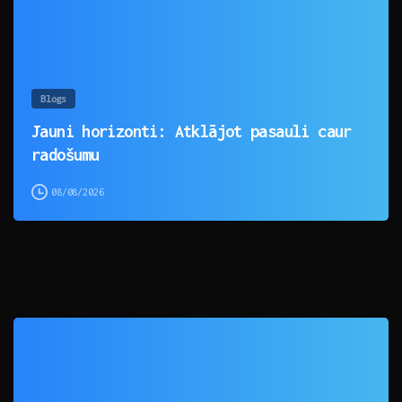
Blogs
Jauni horizonti: Atklājot pasauli caur
radošumu
08/08/2026
0