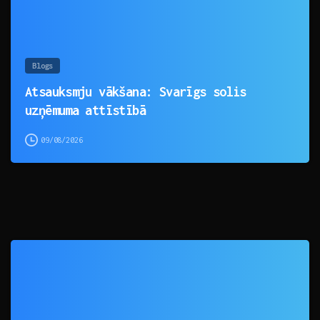
Blogs
Atsauksmju vākšana: Svarīgs solis
uzņēmuma attīstībā
09/08/2026
0