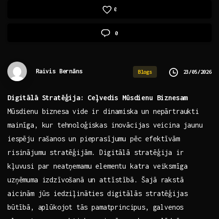
0
0
Raivis Bernāns
23/05/2026
Blogs
Digitālā‌ Stratēģija:⁣ Ceļvedis Mūsdienu ​Biznesam
Mūsdienu ‍biznesa vide ir ‌dinamiska un nepārtraukti‌
mainīga, kur tehnoloģiskas inovācijas ⁣veicina ⁤jaunu
iespēju rašanos un ‍pieprasījumu pēc‌ efektīvām
risinājumu stratēģijām. Digitālā stratēģija ir‍
kļuvusi par neatņemamu elementu katra veiksmīga
uzņēmuma ‍izdzīvošanā un attīstībā. Šajā rakstā⁣
aicinām jūs iedziļināties digitālās stratēģijas
⁣būtībā, aplūkojot ⁣tās pamatprincipus, galvenos