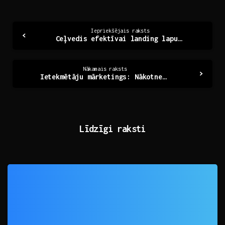
Continue
Iepriekšējais raksts
Ceļvedis efektīvai landing lapu izstrādei: no idejas līdz panākumiem
Reading
Nākamais raksts
Ietekmētāju mārketings: Nākotne un izaicinājumi
Līdzīgi raksti
0