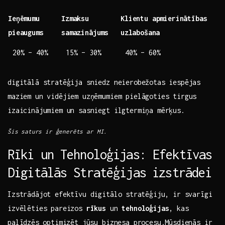
Ieņēmumu
Izmaksu‌
Klientu apmierinātības
pieaugums
samazinājums
⁤uzlabošana
20% –⁣ 40%
15% – 30%
40%‌ – 60%
digitālā stratēģija sniedz neierobežotas iespējas‍
maziem un vidējiem uzņēmumiem pielāgoties tirgus
izaicinājumiem un sasniegt ilgtermiņa mērķus.
Šis⁢ saturs ir ģenerēts‌ ar MI.
Rīki un Tehnoloģijas: Efektīvas
Digitālās Stratēģijas⁢ izstrādei
Izstrādājot efektīvu digitālo ⁢stratēģiju, ir svarīgi
izvēlēties pareizos
rīkus
un
tehnoloģijas
, kas
‍palīdzēs⁤ optimizēt‌ jūsu biznesa procesu.Mūsdienās ⁣ir