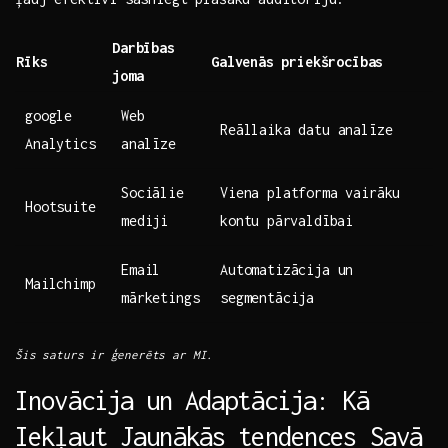
Darbības
Rīks
Galvenās ⁣priekšrocības
joma
google
Web
Reāllaika datu analīze
Analytics
⁢analīze
Sociālie⁢
Viena platforma vairāku
Hootsuite
mediji
kontu⁢ pārvaldībai
Email
Automatizācija‌ un
Mailchimp
mārketings
segmentācija
Šis saturs ⁤ir ģenerēts ar MI.
Inovācija un ⁣Adaptācija: Kā
Iekļaut​ Jaunākās tendences Savā