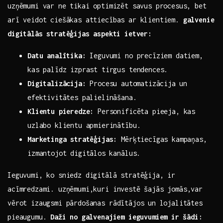
uzņēmumi var ne tikai⁢ optimizēt savus procesus, ​bet
‍arī​ veidot ciešākas attiecības ar klientiem.
galvenie
digitālās stratēģijas ⁣aspekti ietver:
Datu analītika:
Ieguvumi no precīziem datiem,
kas palīdz izprast tirgus tendences.
Digitalizācija:
Procesu⁤ automatizācija⁢ un ​
efektivitātes palielināšana.
Klientu ‌pieredze:
Personificēta ​pieeja, kas
uzlabo klientu apmierinātību.
Marketinga stratēģijas:
Mērķtiecīgas ​kampaņas,
izmantojot digitālos ⁢kanālus.
Ieguvumi, ko sniedz digitālā ‍stratēģija, ir
acīmredzami. uzņēmumi,kuri ‍investē šajās jomās,var
vērot izaugsmi pārdošanas rādītājos ‌un ⁤lojalitātes
pieaugumu.
Daži no⁢ galvenajiem ieguvumiem⁢ ir šādi: