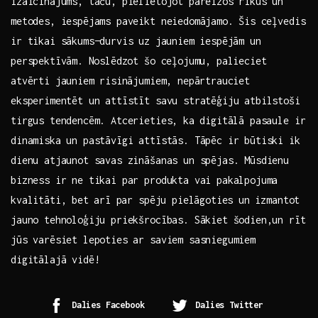
izaicinājums, taču, pielietojot pareizos rīkus un
metodes, iespējams paveikt‍ neiedomājamo. Šis⁣ ceļvedis
ir tikai sākums—durvis uz ⁢jauniem iespējām un
perspektīvām.⁤ Noslēdzot šo ceļojumu,‍ palieciet
atvērti jauniem ⁢risinājumiem,‌ nepārtrauciet
eksperimentēt un attīstīt savu stratēģiju ‌atbilstoši
tirgus tendencēm. Atcerieties, ⁤ka digitālā pasaule ir
dinamiska un pastāvīgi attīstās. Tāpēc ir būtiski⁢ ik
dienu atjaunot savas zināšanas un spējas. Mūsdienu
bizness ir ne tikai par produkta vai pakalpojuma
kvalitāti, ⁢bet arī ⁤par spēju pielāgoties un⁤ izmantot
jauno tehnoloģiju priekšrocības. Sākiet šodien,un rīt
jūs ‍varēsiet lepoties ar saviem‌ sasniegumiem
‌digitālajā vidē!
Dalies Facebook
Dalies Twitter