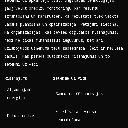
ietekmi uz apkārtējo vidi. Digitālās ‍tehnoloģijas
ļauj veikt precīzu ​monitoringu par resursu
izmantošanu un maršrutiem, kā rezultātā tiek veikta‍
labāka plānošana un⁢ optimizācija.
Pētījumi
liecina,
ka organizācijas, kas ievieš digitālos risinājumus,
redz ne tikai‍ finansiālus ieguvumus, bet arī
uzlabojušos uzņēmuma⁢ tēlu sabiedrībā. Šeit⁤ ir ​neliela⁣
tabula, kas parāda būtiskākos risinājumus un to
ietekmi uz vidi:
Risinājums
ietekme uz⁣ vidi
Atjaunojamā
Samazina CO2 emisijas
enerģija
Efektīvāka ⁤resursu​
Datu ‌analīze
izmantošana