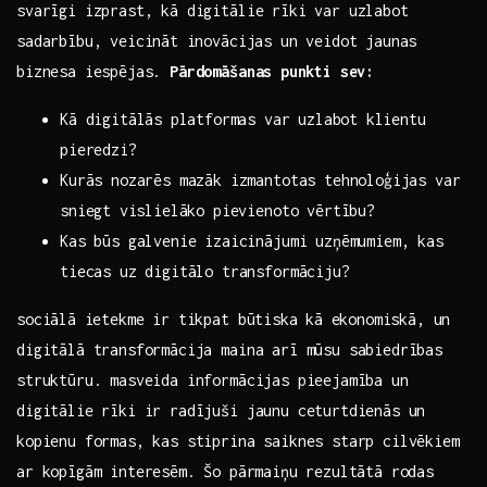
svarīgi izprast, kā‌ digitālie rīki var uzlabot
sadarbību, veicināt⁢ inovācijas un veidot jaunas
biznesa iespējas.
Pārdomāšanas⁣ punkti sev:
Kā digitālās⁤ platformas ‍var ⁣uzlabot⁢ klientu
pieredzi?
Kurās nozarēs​ mazāk izmantotas tehnoloģijas var⁢
sniegt ⁣vislielāko pievienoto vērtību?
Kas būs ​galvenie ​izaicinājumi uzņēmumiem, kas
tiecas​ uz digitālo transformāciju?
sociālā⁢ ietekme ir tikpat būtiska⁢ kā⁢ ekonomiskā, ⁤un
digitālā transformācija maina arī mūsu sabiedrības‌
struktūru. ‌masveida informācijas ​pieejamība un
digitālie rīki ir radījuši jaunu ceturtdienās‍ un
kopienu formas, kas‍ stiprina saiknes starp cilvēkiem
ar kopīgām interesēm. Šo ⁢pārmaiņu rezultātā rodas ​