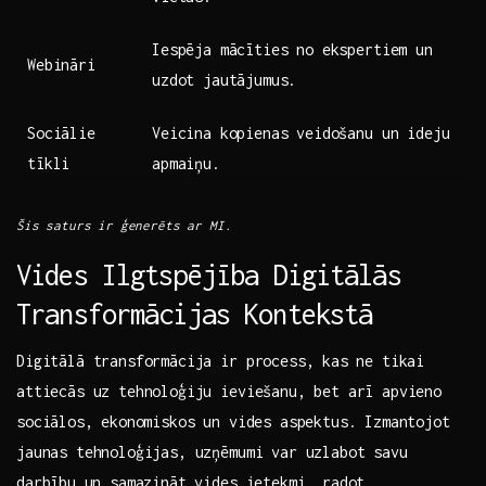
Iespēja mācīties no ekspertiem un
Webināri
uzdot jautājumus.
Sociālie
Veicina ‌kopienas‍ veidošanu un ideju
tīkli
apmaiņu.
Šis saturs ir ģenerēts ar MI.
Vides ‌Ilgtspējība Digitālās
Transformācijas​ Kontekstā
Digitālā transformācija ir process, ⁤kas ne tikai⁢
attiecās uz tehnoloģiju ieviešanu, bet ‌arī apvieno
sociālos,⁤ ekonomiskos ​un vides aspektus. Izmantojot
jaunas tehnoloģijas, uzņēmumi var uzlabot savu
darbību ⁣un samazināt ​vides ietekmi, radot