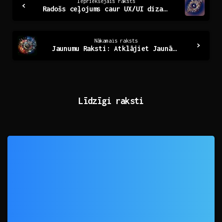
Iepriekšējais raksts
Radošs ceļojums caur UX/UI dizaina pasauli un tās būtību
Reading
Nākamais raksts
Jaunumu Raksti: Atklājiet Jaunākās Tendences un Notikumu
Līdzīgi raksti
0