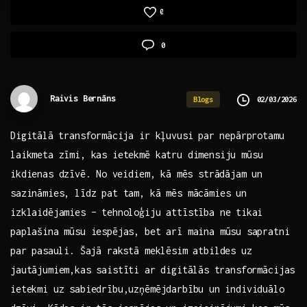
0
0
Raivis Bernāns
02/03/2026
Blogs
Digitālā ⁤transformācija ir kļuvusi ⁢par nepārprotamu
laikmeta zīmi, kas ietekmē‍ katru dimensiju mūsu
ikdienas dzīvē.⁣ No ⁣veidiem, kā mēs strādājam un ​
sazināmies,​ līdz pat tam, kā ‍mēs mācāmies un‍
izklaidējamies – tehnoloģiju attīstība ne ⁢tikai
paplašina mūsu‌ iespējas, bet arī maina‌ mūsu⁤ sapratni
⁣par pasauli. Šajā ​rakstā meklēsim ‍atbildes ‍uz
jautājumiem,kas saistīti ar⁤ digitālās⁢ transformācijas
ietekmi uz sabiedrību,uzņēmējdarbību⁢ un individuālo