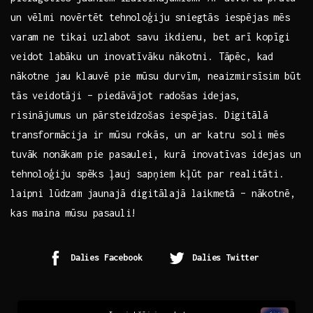
un vēlmi novērtēt tehnoloģiju sniegtās iespējas mēs
varam ne tikai⁤ uzlabot savu ikdienu, bet arī⁢ kopīgi
veidot labāku un inovatīvāku⁣ nākotni. Tāpēc, kad
nākotne jau ⁤klauvē pie mūsu durvīm, neaizmirsīsim ‍būt
tās veidotāji – piedāvājot radošas idejas,
risinājumus un pārsteidzošas iespējas. Digitālā
transformācija ir mūsu rokās, un ⁢ar katru soli‍ mēs
tuvāk​ nonākam pie pasaulei, kurā inovatīvas idejas un
tehnoloģiju⁤ spēks ļauj sapņiem​ kļūt ‌par realitāti.
laipni lūdzam ⁤jaunajā digitālajā laikmetā – nākotnē,⁢
kas maina mūsu pasauli!
Dalies Facebook
Dalies Twitter
Continue