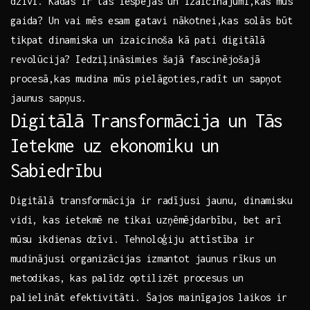
dzīvi. Kādas ir tās iespējas un izaicinājumi,kas mūs
gaida?⁣ Un vai ⁤mēs esam gatavi‌ nākotnei,kas solās būt
‌tikpat‍ dinamiska un⁣ izaicinoša kā pati digitālā
revolūcija? ‌Iedziļināsimies šajā fascinējošajā
procesā,kas mudina ‍mūs pielāgoties,radīt un sapņot
jaunus sapņus.
Digitālā ⁣Transformācija un Tās
Ietekme uz‍ ekonomiku⁤ un​
Sabiedrību
Digitālā transformācija ir radījusi jaunu, dinamisku
vidi, kas ietekmē⁢ ne ⁢tikai ⁣uzņēmējdarbību, bet arī
⁣mūsu ​ikdienas dzīvi. Tehnoloģiju attīstība ir
mudinājusi organizācijas izmantot jaunus⁤ rīkus⁤ un
metodikas, kas palīdz optilizēt procesus un
palielināt efektivitāti. Šajos mainīgajos laikos ir