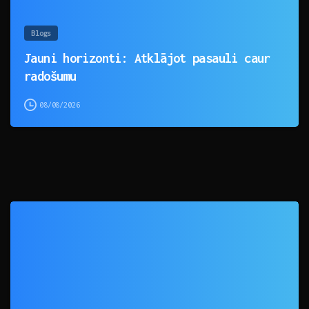
Blogs
Jauni horizonti: Atklājot pasauli caur
radošumu
08/08/2026
0