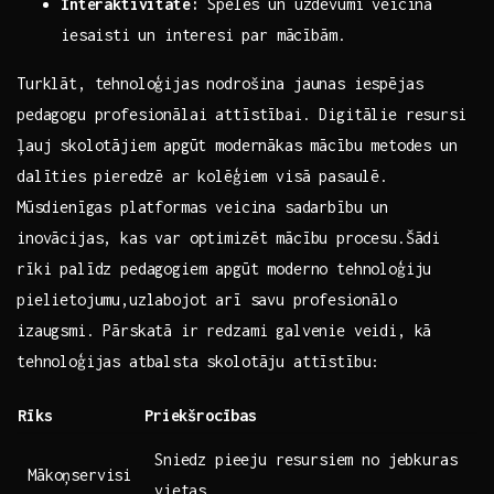
Interaktivitāte:
Spēles ​un uzdevumi ‌veicina
iesaisti ⁣un interesi ⁣par mācībām.
Turklāt, ​tehnoloģijas nodrošina jaunas iespējas
pedagogu profesionālai attīstībai. Digitālie resursi⁤
ļauj skolotājiem⁢ apgūt modernākas mācību metodes⁣ un
dalīties ⁢pieredzē ar kolēģiem visā pasaulē.
⁤Mūsdienīgas platformas veicina​ sadarbību un
inovācijas, kas var‌ optimizēt mācību procesu.Šādi
rīki ‍palīdz pedagogiem apgūt moderno tehnoloģiju
pielietojumu,uzlabojot ⁢arī savu ⁢profesionālo
izaugsmi. Pārskatā ir redzami ‌galvenie‌ veidi, kā
tehnoloģijas atbalsta ‍skolotāju attīstību:
Rīks
Priekšrocības
Sniedz pieeju resursiem no jebkuras
Mākoņservisi
vietas.