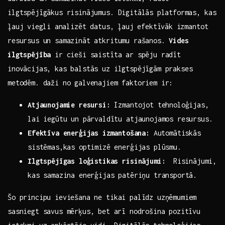
ilgtspējīgākus risinājumus. Digitālās ⁣platformas, kas‌
ļauj ⁢viegli⁣ analizēt datus, ļauj efektīvāk ⁣izmantot
‌resursus un samazināt ‍atkritumu rašanos.
Vides
ilgtspējība
ir cieši saistīta‌ ar spēju radīt
inovācijas, kas balstās uz‍ ilgtspējīgām prakses‍
metodēm. daži no galvenajiem faktoriem ir:
Atjaunojamie resursi:
‍Izmantojot tehnoloģijas,‍
lai iegūtu un pārvaldītu atjaunojamos resursus.
Efektīva enerģijas ⁢izmantošana:
Automātiskās
sistēmas,kas‍ optimizē enerģijas​ plūsmu.
Ilgtspējīgas loģistikas risinājumi:
⁢ Risinājumi,
kas ‌samazina enerģijas patēriņu transportā.
Šo principu ieviešana ne tikai palīdz uzņēmumiem
sasniegt​ savus‌ mērķus, ⁢bet arī‌ nodrošina pozitīvu