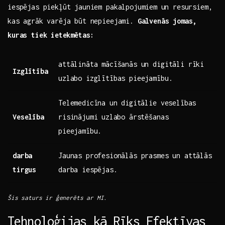
iespējas piekļūt jauniem pakalpojumiem⁣ un resursiem,
kas agrāk varēja būt nepieejami.
Galvenās jomas,
‍kuras tiek⁤ ietekmētas:
attālināta ‍mācīšanās‍ un digitāli rīki
Izglītība
uzlabo izglītības pieejamību.
Telemedicīna un⁤ digitālie veselības
Veselība
risinājumi⁤ uzlabo ārstēšanas
pieejamību.
darba
Jaunas profesionālās prasmes un attālās
tirgus
darba iespējas.
Šis saturs ir ģenerēts ar ⁤MI.
Tehnoloģijas kā Rīks Efektīvas