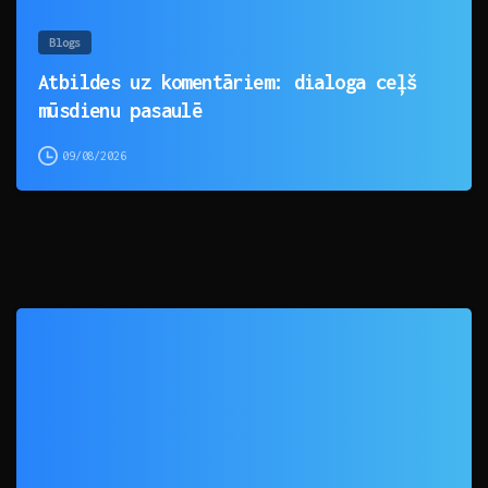
Blogs
Atbildes uz komentāriem: dialoga ceļš
mūsdienu pasaulē
09/08/2026
0