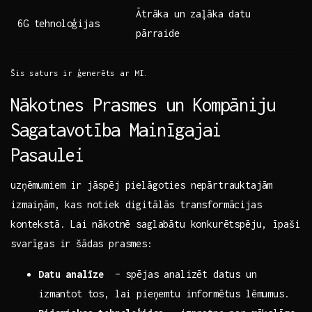
Ātrāka un zaļāka datu
6G tehnoloģijas
pārraide
Šis saturs ⁤ir ģenerēts ar MI.
Nākotnes Prasmes un ⁣Kompāniju
Sagatavotība Mainīgajai
Pasaulei
uzņēmumiem ir jāspēj pielāgoties nepārtrauktajām
izmaiņām, kas notiek digitālās transformācijas
kontekstā.‍ Lai⁤ nākotnē saglabātu ‍konkurētspēju, īpaši
svarīgas ir​ šādas‌ prasmes:
Datu analīze
‌ – spējas analizēt datus un
izmantot tos, ‌lai pieņemtu informētus lēmumus.