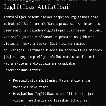
Izglītības Attīstībai
Tehnoloģijas sniedz plašas iespējas⁢ izglītības jomā,
mainot mācīšanās un mācīšanas procesus. Ar internetu
pieejamību un dažādām​ digitālajām platformām,‌ skolēni⁤
var⁣ apgūt jaunas zināšanas⁣ un prasmes no jebkuras
vietas un jebkurā laikā. Šādi rīki kā mācību
aplikācijas, virtuālie⁣ klasēs ⁤un interaktīvas ‍metodes
ļauj pedagogiem pielāgot mācību‍ saturu atbilstoši
katra skolēna individualajām vajadzībām.⁤
Priekšrocības
ietver:
Personificēta mācīšanās:
Katrs skolēns var
mācīties savā ⁢tempā.
Pieejamība:
Izglītības materiāli ir pieejami
visiem, neatkarīgi no fiziskās lokācijas.