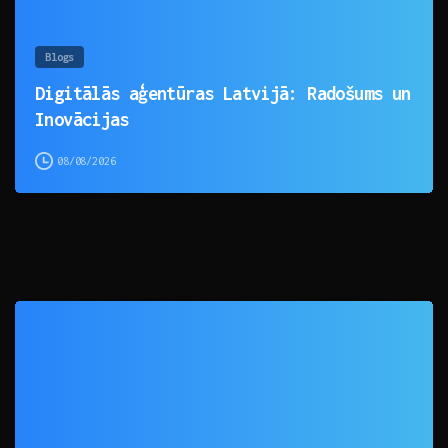
Blogs
Digitālās aģentūras Latvijā: Radošums un
Inovācijas
08/08/2026
0