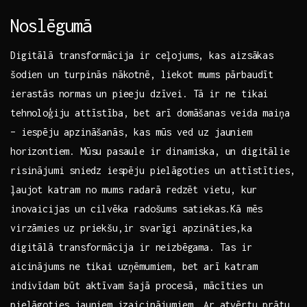
Noslēgumā
Digitālā transformācija ir ceļojums,⁤ kas aizsākas
šodien un turpinās nākotnē, liekot mums pārbaudīt
ierastās normas un pieeju dzīvei. Tā ir ne tikai⁣
tehnoloģiju attīstība, bet arī ‌domāšanas veida maiņa
– iespēju apzināšanās, kas mūs ​ved uz jauniem
horizontiem. Mūsu pasaule ir dinamiska, un digitālie
risinājumi⁣ sniedz iespēju pielāgoties un attīstīties,
ļaujot katram no⁢ mums radarā ⁣redzēt vietu,‍ kur
inovaicijas un⁤ cilvēka radošums satiekas.Kā‌ mēs
virzāmies ‍uz priekšu,ir svarīgi apzināties,ka
digitālā ⁤transformācija ​ir neizbēgama. Tas ir⁢
aicinājums ​ne ⁢tikai uzņēmumiem, bet arī katram
indivīdam būt aktīvam šajā procesā, mācīties un
pielāgoties jauniem⁢ izaicinājumiem. Ar‍ atvērtu prātu