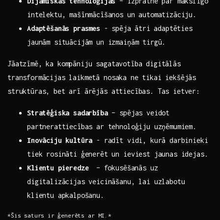
Dijamiskas tehnoloģijas
– izpratne par mākslīgo
intelektu, mašīnmācīšanos un automatizāciju.
Adaptēšanās prasmes
⁤- spēja ātri ⁣adaptēties
jaunām situācijām un‍ izmaiņām tirgū.
Jāatzīmē, ka kompāniju sagatavotība digitālās
transformācijas laikmetā nosaka ne tikai iekšējās
struktūras, bet arī ārējās attiecības. Tas ietver:
Stratēģiska sadarbība
– spējas ​veidot
partnerattiecības ar​ tehnoloģiju uzņēmumiem.
Inovāciju kultūra
-​ radīt ​vidi, kurā darbinieki
tiek rosināti‌ ģenerēt un ieviest jaunas idejas.
Klientu pieredze
⁢ – fokusēšanās uz
digitalizācijas veicināšanu, lai uzlabotu⁣
klientu apkalpošanu.
*Šis saturs ⁤ir ģenerēts ar MI.*