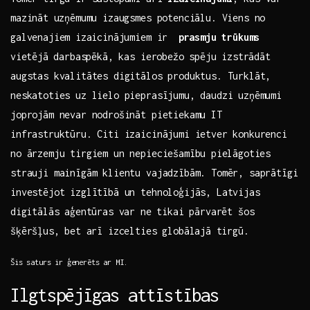
mazināt⁤ uzņēmumu izaugsmes potenciālu. Viens no
galvenajiem⁣ izaicinājumiem ir ⁣
prasmju trūkums
⁣vietējā ⁤darbaspēkā, kas ierobežo⁤ spēju izstrādāt⁢
augstas​ kvalitātes digitālos produktus.‍ Turklāt,
neskatoties uz lielo pieprasījumu, daudzi uzņēmumi
joprojām nevar nodrošināt pietiekamu IT
infrastruktūru. Citi izaicinājumi ietver konkurenci
no ārzemju ‍tirgiem ​un nepieciešamību ⁣pielāgoties
strauji mainīgām klientu vajadzībām. Tomēr, saprātīgi
investējot izglītībā un tehnoloģijās, ‌Latvijas
⁣digitālās aģentūras var⁤ ne tikai pārvarēt ‍šos
šķēršļus, bet⁤ arī izcelties globālajā ⁣tirgū.
Šis saturs ir ģenerēts ar MI.
Ilgtspējīgas⁤ attīstības