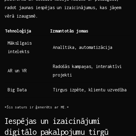
radot jaunas iespējas un izaicinājumus, kas‌ jāņem
vērā‌ izaugsmē.
Tehnoloģija
Izmantotās jomas
Mākslīgais
Analītika, automatizācija
intelekts
Radošās‍ kampaņas, ⁢interaktīvi
AR un VR
projekti
Big Data
Tirgus izpēte, klientu uzvedība
*Šis saturs ⁤ir ģenerēts ar MI.*
Iespējas un‍ izaicinājumi
digitālo pakalpojumu tirgū