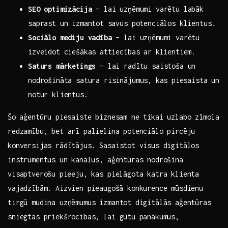
SEO optimizācija
– lai uzņēmumi varētu‍ labāk
saprast un izmantot⁤ savus potenciālos ‍klientus.
Sociālo mediju vadība
– lai uzņēmumi varētu
izveidot ciešākas ⁣attiecības ‍ar ​klientiem.
Saturs mārketings
– lai radītu​ saistoša un​
nodrošināta ​satura risinājumus, ⁢kas ⁣piesaista un
notur klientus.
Šo⁢ aģentūru piesaiste biznesam ne tikai uzlabo zīmola
redzamību, bet arī‍ palielina ⁤potenciālo pircēju
konversijas rādītājus. Sasaistot⁣ visus digitālos
instrumentus⁢ un kanālus, aģentūras nodrošina
visaptverošu⁣ pieeju, kas ​pielāgota katra klienta
vajadzībām. Aizvien⁣ pieaugošā konkurence mūsdienu
tirgū mudina uzņēmumus izmantot⁣ digitālās aģentūras⁢
sniegtās ​priekšrocības, lai gūtu ⁤panākumus,‌