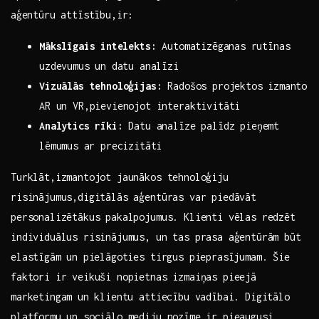
⁢aģentūru attīstību,ir:
Mākslīgais⁤ intelekts:
Automatizēganas ⁣rutīnas⁤
uzdevumus ⁢un datu analīzi
Vizuālās tehnoloģijas:
Radošos projektos ⁢izmanto
AR un VR,pievienojot interaktivitāti
Analytics rīki:
Datu analīze palīdz pieņemt
lēmumus⁣ ar precizitāti
Turklāt,izmantojot jaunākos‍ tehnoloģiju
risinājumus,digitālās aģentūras var piedāvāt
personalizētākus pakalpojumus.‍ Klienti vēlas redzēt
individuālus risinājumus, un tas‍ prasa aģentūrām būt
elastīgām⁢ un pielāgoties tirgus‌ pieprasījumam. Šie
faktori ir veikuši nopietnas izmaiņas pieejā
marketingam un ⁤klientu attiecību vadībai. Digitālo
platformu un sociālo mediju‍ nozīme ir pieaugusi,