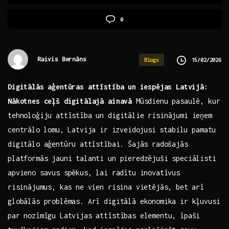
0
Raivis Bernāns
15/02/2026
Blogs
Digitālās aģentūras attīstība ⁤un iespējas Latvijā:
Nākotnes ceļš digitālajā ainavā
Mūsdienu pasaulē,⁢ kur
tehnoloģiju attīstība un digitālie risinājumi ieņem
centrālo ⁤lomu,​ Latvija⁢ ir izveidojusi ⁣stabilu pamatu
digitālo aģentūru ⁣attīstībai. Šajās radošajās​
platformās jauni talanti un pieredzējuši speciālisti
apvieno savus spēkus, lai⁣ radītu inovatīvus
⁣risinājumus, kas ne vien risina vietējās, bet arī
globālās ‌problēmas. Arī digitālā ekonomika ir kļuvusi⁢
par nozīmīgu Latvijas attīstības elementu, īpaši