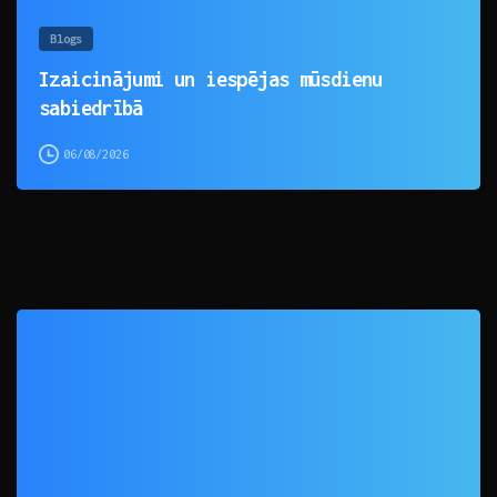
Blogs
Izaicinājumi un iespējas mūsdienu
sabiedrībā
06/08/2026
0