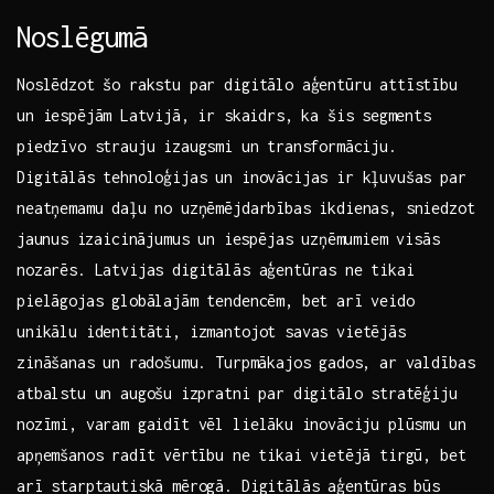
Noslēgumā
Noslēdzot šo rakstu par digitālo aģentūru attīstību​
un iespējām⁣ Latvijā,⁣ ir skaidrs, ka šis⁤ segments
piedzīvo strauju izaugsmi un⁤ transformāciju.
Digitālās tehnoloģijas un inovācijas ‍ir kļuvušas par
neatņemamu daļu no uzņēmējdarbības ikdienas, sniedzot
⁣jaunus ⁤izaicinājumus un⁢ iespējas uzņēmumiem‍ visās ​
nozarēs. Latvijas​ digitālās aģentūras ⁢ne tikai
pielāgojas globālajām‌ tendencēm, bet arī veido
unikālu identitāti, izmantojot savas vietējās
zināšanas⁢ un ‌radošumu. Turpmākajos gados, ar valdības
atbalstu ​un augošu⁤ izpratni par digitālo stratēģiju
nozīmi, varam gaidīt vēl lielāku⁢ inovāciju plūsmu un⁤
apņemšanos radīt⁤ vērtību ne tikai vietējā tirgū, bet
arī starptautiskā mērogā. Digitālās aģentūras⁢ būs ​