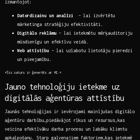
izmantojot:
Datordizainu un ⁤analīzi
‌ – ⁣lai izvērtētu
mārketinga stratēģiju ‍efektivitāti.
Digitālo reklāmu
– lai ​ietekmētu‍ mērķauditoriju
mūsdienīgu un efektīvu veidā.
Web attīstību
– lai uzlabotu lietotāju pieredzi
⁣un‍ pieejamību.
*Šis saturs ir⁢ ģenerēts ar MI.*
Jauno tehnoloģiju ietekme uz
digitālās aģentūras attīstību
Jaunās tehnoloģijas ir ievērojami ⁤mainījušas digitālo
aģentūru darbību,piedāvājot rīkus un resursus,kas
veicina efektīvāku darba procesu un labāku klientu⁢
apkalpošanu. Starp galvenajiem faktoriem,kas ⁣ietekmē