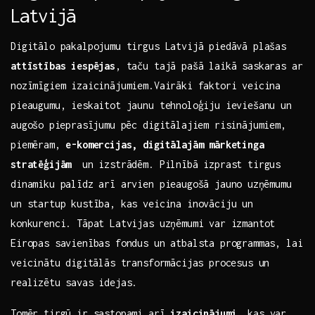
Latvijā
Digitālo pakalpojumu tirgus Latvijā piedāvā plašas
attīstības‍ iespējas
, taču tajā​ pašā ​laikā saskaras‌ ar⁢
nozīmīgiem‍ izaicinājumiem.Vairāki‌ faktori ‌veicina
pieaugumu, ‍ieskaitot jaunu tehnoloģiju ieviešanu ⁢un
augošo⁢ pieprasījumu pēc digitālajiem​ risinājumiem,
piemēram,
e-komercijas, digitālajām mārketinga
stratēģijām
‌ un ‍izstrādēm. Pilnībā izprast tirgus
dinamiku palīdz arī arvien pieaugošā jauno⁢ uzņēmumu
un startup kustība, kas veicina inovāciju⁤ un
konkurenci. Tāpat Latvijas uzņēmumi var izmantot
Eiropas savienības fondus un atbalsta programmas, ‌lai
veicinātu ⁢digitālās transformācijas procesus un
realizētu savas idejas.
Tomēr ​tirgū ir sastopami arī
izaicinājumi
, kas var‌