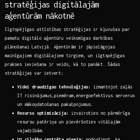
stratēģijas⁢ digitālajām
aģentūrām​ nākotnē
Ilgtspējīgas attīstības stratēģijas ir kļuvušas par ​
pamatu ​digitālo aģentūru veiksmīgas darbības ​
plānošanai ⁤Latvijā. Aģentūrām ‌ir jāpielāgojas
mainīgajiem digitālajiem tirgiem,⁣ un⁣ ilgtspējīgas
prakses ieviešana ​ir ​veids, kā to panākt. Šādas ​
stratēģijas ⁤var ietvert:
Videi draudzīgas tehnoloģijas:
izmantojot⁣ zaļās
IT risinājumus,piemēram,energoefektīvus serverus
un mākoņdatošanas pakalpojumus.
Resursu optimizācija:
izvairoties no⁣ pārmērīga
resursu patēriņa un pievēršoties vitālajām
vajadzībām.
Uz cilvēku centrēta pieeja:
nodrošinot, ka