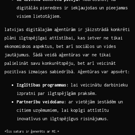
digitālās pieredzes⁣ ir iekļaujošas un⁢ pieejamas
visiem lietotājiem.
latvijas digitālajām aģentūrām ⁣ir jāizstrādā konkrēti
plāni‍ ilgtspējīgai attīstībai, kas ietver ne tikai
ekonomiskos aspektus, bet arī sociālos un vides
jautājumus. Šādā veidā aģentūras var ne tikai
palielināt savu konkurētspēju,‌ bet arī veicināt
pozitīvas izmaiņas sabiedrībā. Aģentūras var ‍apsvērt:
Izglītības programmas:
lai ​veicinātu darbinieku
izpratni par ilgtspējīgām⁢ praksēm.
Partnerību veidošanu:
ar vietējām iestādēm un
citiem uzņēmumiem, lai kopīgi attīstītu
inovatīvus un ‌ilgtspējīgus risinājumus.
*Šis⁢ saturs ⁣ir ģenerēts ar MI.*