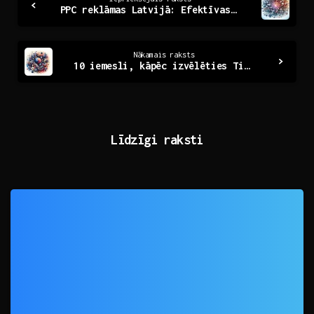
PPC reklāmas Latvijā: Efektīvas stratēģijas un padomi
Reading
Nākamais raksts
10 iemesli, kāpēc izvēlēties TikTok mārketinga aģentūru
Līdzīgi raksti
0