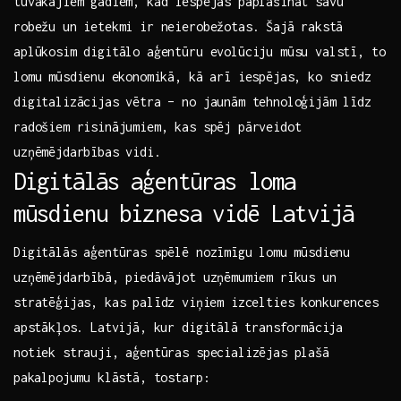
tuvākajiem gadiem, kad ‌iespējas paplašināt savu⁢
robežu un ietekmi‍ ir neierobežotas.⁤ Šajā ‍rakstā
aplūkosim digitālo aģentūru evolūciju mūsu valstī, to
lomu mūsdienu⁣ ekonomikā,‌ kā arī iespējas, ko sniedz
digitalizācijas vētra – no jaunām ​tehnoloģijām līdz
radošiem risinājumiem, kas spēj‍ pārveidot ​
uzņēmējdarbības ‍vidi.
Digitālās aģentūras loma⁣
mūsdienu biznesa ⁣vidē Latvijā
Digitālās aģentūras spēlē nozīmīgu⁤ lomu mūsdienu
uzņēmējdarbībā, piedāvājot uzņēmumiem rīkus⁢ un⁢
stratēģijas, kas palīdz ⁣viņiem izcelties konkurences
⁢apstākļos. Latvijā, kur‌ digitālā⁤ transformācija
notiek strauji, aģentūras specializējas plašā
⁢pakalpojumu klāstā, tostarp: