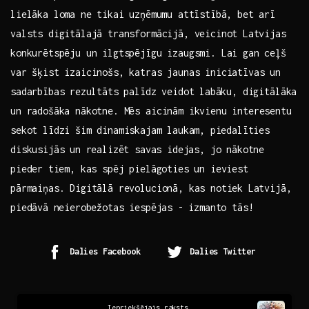
lielāka loma ne‍ tikai ⁣uzņēmumu attīstībā, bet arī
valsts‍ digitālajā transformācijā, veicinot⁤ Latvijas
konkurētspēju un ilgtspējīgu izaugsmi. Lai gan ⁤ceļš
var​ šķist izaicinošs, katras ​jaunas iniciatīvas ⁢un
sadarbības⁢ rezultāts palīdz ​veidot⁣ labāku, digitālāka⁢
un radošāka nākotne. Mēs ‍aicinām ​ikvienu interesentu
sekot līdzi šim dinamiskajam⁤ laukam, ⁤piedalīties
diskusijās un⁣ realizēt⁣ savas idejas, jo nākotne
pieder ⁢tiem, kas spēj pielāgoties un ieviest
pārmaiņas.​ Digitālā revolucionā, ​kas notiek ⁢Latvijā,
piedāvā⁤ neierobežotas iespējas ⁣- izmanto tās!
Dalies Facebook
Dalies Twitter
Continue
Iepriekšējais raksts