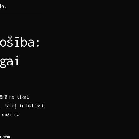
ēn.
ošība:
gai
vērā ne tikai
, tādēļ ir būtiski
 daži no
usēm.