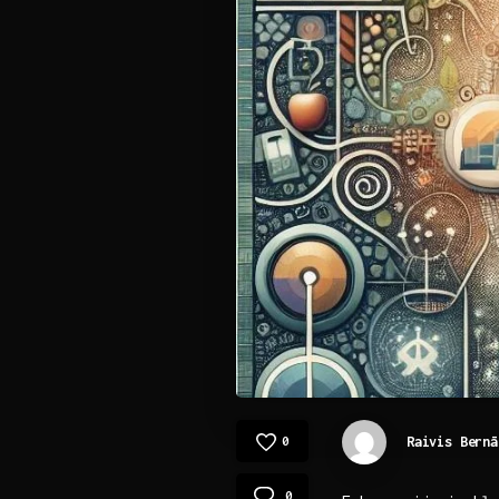
Raivis Bernā
0
0