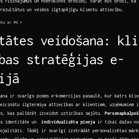
s⁤ risinājumus un nodrošinot drošību, varat būt droši, ka
rezultātus ‌un veidos ilgtspējīgu ‌klientu attiecību.
ēts ar MI.*
tātes veidošana: kli
bas stratēģijas e-
ijā
ana‍ ir svarīgs posms e-komercijas pasaulē, kur katrs kli
veicinātu ilgtermiņa attiecības ar klientiem, uzņēmumiem i
as, kas palīdzēt‍ izveidot uzticības sajūtu.
Personapkalpoš
as identitāte un ‍
individualizēta ‌pieeja
ir tikai dažas no
 lojalitāti. Tādēļ ir svarīgi izstrādāt personalizētas mār