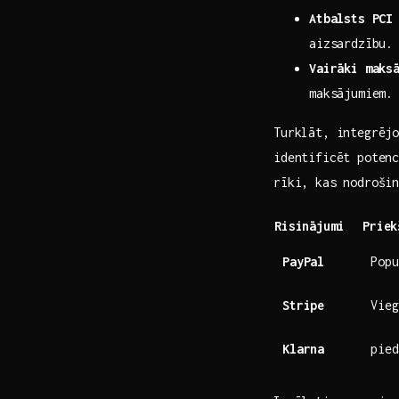
Atbalsts PCI
aizsardzību.
Vairāki maks
maksājumiem.
Turklāt, integrējo
identificēt potenc
rīki, kas nodroši
Risinājumi
Priek
PayPal
Popu
Stripe
Vieg
Klarna
pied