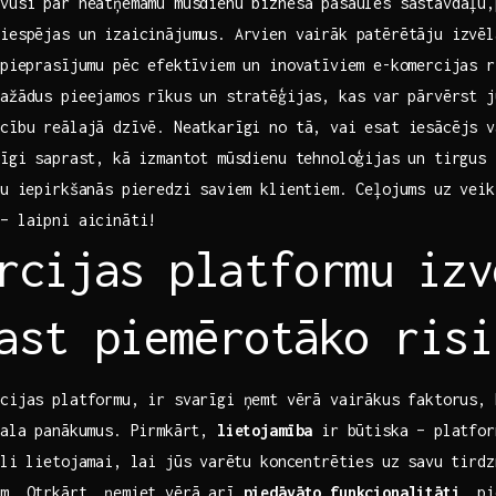
vusi par neatņemamu mūsdienu biznesa pasaules ​sastāvdaļu,
 iespējas un izaicinājumus. Arvien vairāk patērētāju izvēl
⁣pieprasījumu pēc efektīviem un inovatīviem e-komercijas 
ažādus pieejamos rīkus un stratēģijas, kas var⁢ pārvērst 
cību reālajā dzīvē. Neatkarīgi no ​tā, vai esat ‍iesācējs 
rīgi ⁣saprast, kā izmantot mūsdienu tehnoloģijas un tirgus 
u ⁢iepirkšanās pieredzi saviem klientiem. Ceļojums uz vei
 – laipni aicināti!
rcijas platformu⁣ izv
ast piemērotāko risi
cijas platformu, ir svarīgi​ ņemt⁣ vērā vairākus faktorus,
ikala panākumus. Pirmkārt,
lietojamība
ir būtiska – platfor
li⁤ lietojamai, lai jūs ⁤varētu koncentrēties uz savu tird
ām. Otrkārt, ņemiet vērā arī
piedāvāto funkcionalitāti
, pi