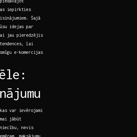
piedāvājot
as iepirkties
risinājumiem. Šajā
jūsu idejas par
vai jau pieredzējis
tendences, ​lai
ksmīgu e-komercijas
ēle:
nājumu
 kas var ievērojami
mai jābūt
zniecību, nevis
emēram, maksājumu‌