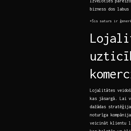
Izvēloties pareizo
bizness dos labus 
*Šis saturs ir ​ģener
Lojali
uzticī
komerc
Lojalitātes veidoš
kas jāsargā. Lai 
dažādas stratēģij
noturīga kompānij
⁢veicināt⁤ klientu