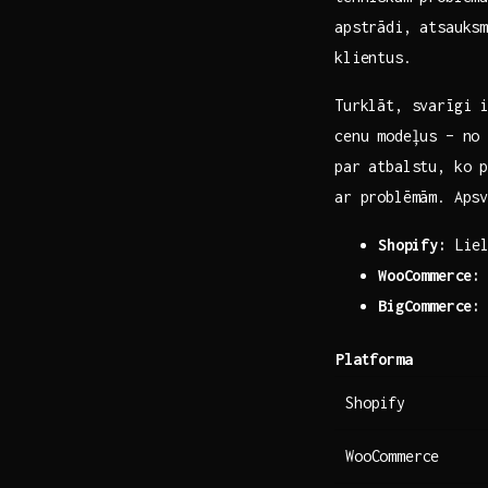
apstrādi, atsauksm
klientus.
Turklāt, svarīgi 
cenu modeļus – no 
par atbalstu,​ ko 
ar problēmām.‍ Aps
Shopify:
Liel
WooCommerce:
BigCommerce:
Platforma
Shopify
WooCommerce