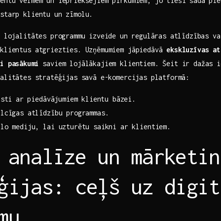
ientu vēlmēm un iepriekšējiem pirkumiem, jo tieši šāda pie
 starp klientu un zīmolu.
i lojalitātes programmu izveide un ⁣regulāras atlīdzības v
t klientus atgriezties. Uzņēmumiem jāpiedāvā
ekskluzīvas at
li pasākumi
saviem lojālākajiem klientiem. Šeit ir dažas i
alitātes⁤ stratēģijas savā e-komercijas ‍platformā:
asti ar ⁣piedāvājumiem klientu bāzei.
ilcīgas atlīdzību programmas.
ālo mediju, lai uzturētu saikni ar klientiem.
 analīze un mārketing
ģijas: ceļš uz digit
mu