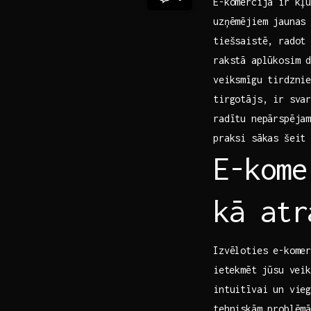
E-komercija ir kļu
uzņēmējiem jaunas
tiešsaistē, radot 
rakstā aplūkosim d
veiksmīgu tirdznie
tirgotājs,‌ ir sva
radītu nepārspējam
praksi sākas šeit
E-kome
kā atr
Izvēloties e-komer
⁤ietekmēt jūsu ve
intuitīvai un vieg
tehniskām problēm