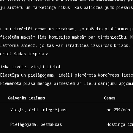
ju sistēmu un mārketinga rīkus, ​kas palīdzēs jums piesai
ir arī
izvērtēt cenas un izmaksas
, jo dažādas platformas p
fiksētām maksām līdz‍ komisijas maksām par tirdzniecību. ‍
platforma sniedz, jo tas var izrādīties izšķirošs brīžos,
veriet šādas iespējas:
iska izvēle, viegli lietot.
Elastīga un pielāgojama, ideāli piemērota WordPress lieto
Piemērota plaša mēroga biznesiem ar lielu darījumu apjomu
Galvenās iezīmes
Cenas
Viegls, ērti integrējams
no 29$/mēn.
Pielāgojama, bezmaksas
Hostinga iz