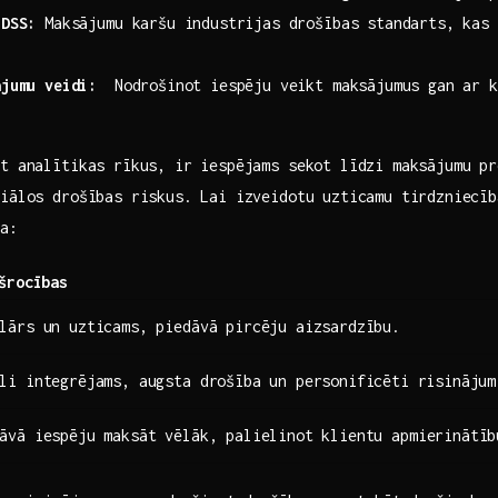
 DSS:
Maksājumu karšu industrijas drošības standarts, kas 
ājumu veidi:
‍ Nodrošinot iespēju veikt ​maksājumus gan ar 
t analītikas rīkus, ir iespējams ‌sekot līdzi maksājumu pr
iālos drošības riskus. Lai izveidotu uzticamu tirdzniecīb
na:
šrocības
lārs un uzticams, piedāvā pircēju aizsardzību.
li integrējams, augsta drošība un personificēti ⁤risinājum
āvā iespēju maksāt vēlāk, palielinot klientu apmierinātīb