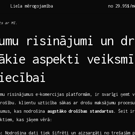
Liela mērogojamība
no 29.95$/m
ts ar MI.
umu risinājumi un dr
ākie aspekti veiksmī
iecībai
mu risinājumus e-komercijas‌ platformām, ir svarīgi ņemt 
drošību. klientu uzticība sākas ar drošu maksājumu procesu
jumus, kas nodrošina
augstāko drošības standartus
. Šeit ir
ektiem, kas jāņem vērā:
a:
Nodrošina dati tiek šifrēti un aizsargāti no trešajām p