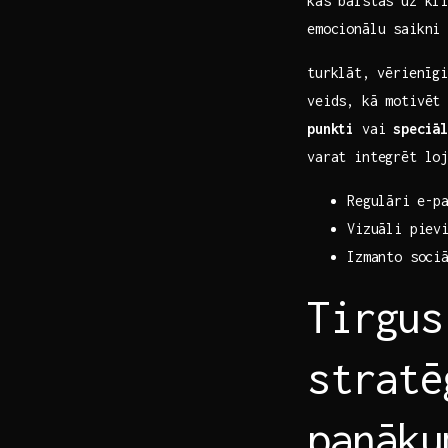
kas balstās uz kl
emocionālu saikni
turklāt,⁢ vērienīg
veids, ‍kā motivē
punkti
vai
speciā
varat integrēt loj
Regulāri⁤ e-p
Vizuāli piev
Izmanto soci
Tirgus
stratē
panāku