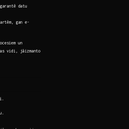
garantē datu
kartēm, gan e-
ocesiem un
as vidi, jāizmanto‍
i.
u.