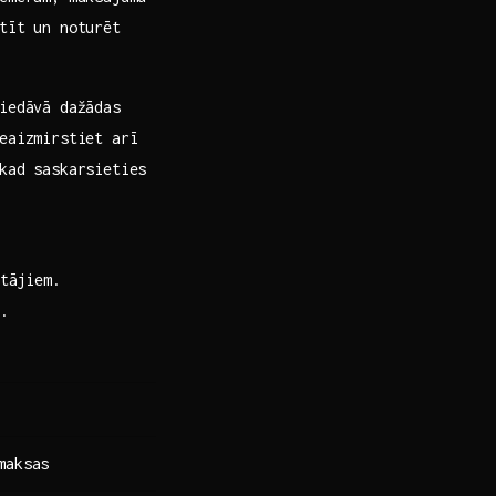
stīt un noturēt
iedāvā dažādas
Neaizmirstiet arī
 kad saskarsieties
tājiem.
.
maksas