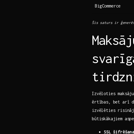
BigCommerce
Šis saturs ir ģenerē
Maksāj
svarīg
tirdzn
Izvēloties maksāju
ērtības, bet arī 
izvēlēties risinā
būtiskākajiem asp
SSL šifrēšan