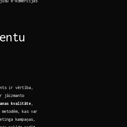
 jūsu e-komercijas
entu
ents ir vērtība,
r jāizmanto
anas kvalitāte
,
 metodēm, kas var
ketinga kampaņas,