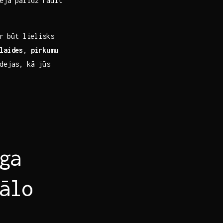
eja palīdz radīt
ar būt lielisks
laides
,
pirkumu
dejas, kā jūs
a⁣
ālo