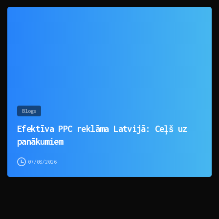
0
Blogs
Efektīva PPC reklāma Latvijā: Ceļš uz
panākumiem
07/08/2026