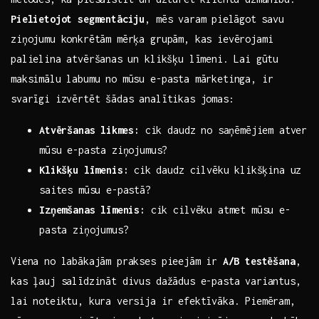
Pielietojot segmentāciju
, mēs varam ⁢pielāgot ⁣savu⁢
ziņojumu konkrētām mērķa grupām, kas‍ ievērojami
palielina atvēršanas ⁣un klikšķu līmeni. Lai gūtu
maksimālu labumu no mūsu e-pasta mārketinga, ir
svarīgi​ izvērtēt šādas analītikas jomas:
Atvēršanas ⁤likmes:
cik daudz no saņēmējiem atver
mūsu e-pasta ziņojumus?
Klikšķu līmenis:
‍cik ⁣daudz cilvēku klikšķina uz
saites mūsu e-pastā?
Izņemšanas līmenis:
cik cilvēku atmet mūsu e-
pasta ziņojumus?
Viena no labākajām prakses pieejām⁣ ir
A/B testēšana
,
kas ļauj​ salīdzināt divus dažādus e-pasta variantus,
lai noteiktu, kura versija ir efektīvāka. ​Piemēram,