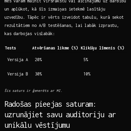
mēs varam mainīt ⁤virsrakstu vai aicinājumu uz darbību
un aplūkot,‌ kā šīs izmaiņas ietekmē lasītāju
uzvedību. Tāpēc ir vērts ⁤izveidot tabulu, kurā sekot
rezultātiem no A/B testēšanas, lai labāk izprastu,
kas darbojas vislabāk:
Tests
Atvēršanas ‍likme (%)
Klikšķu līmenis (%)
Versija A
20%
5%
Versija B
30%
10%
Šis saturs ir ģenerēts‌ ar MI.
Radošas‍ pieejas saturam:
uzrunājiet savu auditoriju ar
unikālu vēstījumu