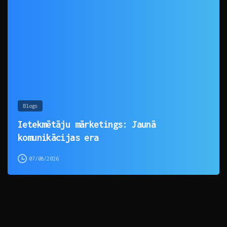
0
Blogs
Ietekmētāju mārketings: Jaunā
komunikācijas era
07/08/2026