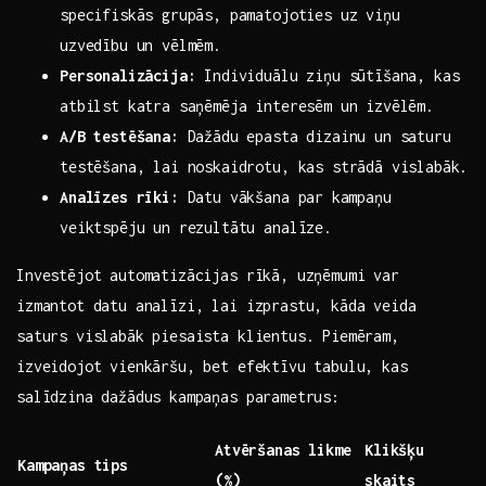
specifiskās grupās, pamatojoties uz viņu
uzvedību un vēlmēm.
Personalizācija:
Individuālu ‍ziņu sūtīšana, ‌kas
atbilst katra saņēmēja​ interesēm un ‌izvēlēm.
A/B testēšana:
Dažādu epasta dizainu un saturu
testēšana, lai noskaidrotu, kas strādā vislabāk.
Analīzes rīki:
Datu vākšana par⁣ kampaņu
veiktspēju un rezultātu analīze.
Investējot automatizācijas rīkā, uzņēmumi⁢ var
izmantot datu analīzi, lai​ izprastu, kāda veida‍
saturs vislabāk piesaista klientus. ‌Piemēram,​
izveidojot vienkāršu, bet efektīvu tabulu, kas
salīdzina dažādus kampaņas parametrus:
Atvēršanas likme
Klikšķu
Kampaņas tips
(%)
skaits