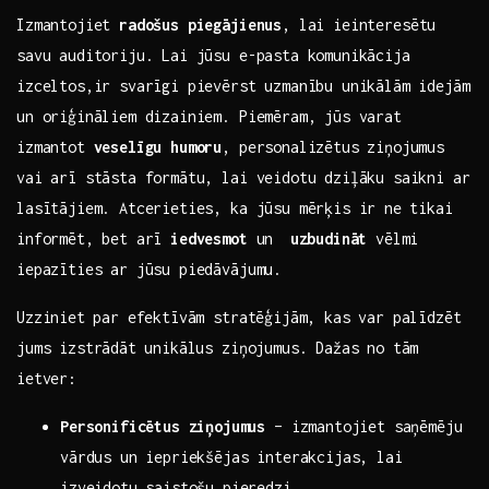
Izmantojiet
radošus piegājienus
, lai ieinteresētu⁢
savu auditoriju. Lai jūsu e-pasta komunikācija
izceltos,ir svarīgi pievērst uzmanību unikālām idejām
un oriģināliem dizainiem. ‍Piemēram, jūs varat ​
izmantot
veselīgu humoru
, personalizētus​ ziņojumus
vai arī stāsta formātu, lai veidotu dziļāku saikni ar
lasītājiem. Atcerieties, ka jūsu mērķis ‌ir ne⁣ tikai
informēt, bet arī
iedvesmot
un ⁢
uzbudināt
vēlmi
iepazīties ar ‌jūsu piedāvājumu.
Uzziniet⁢ par efektīvām stratēģijām, kas var palīdzēt
jums ‌izstrādāt⁢ unikālus ziņojumus. Dažas no tām
ietver:
Personificētus ​ziņojumus
– izmantojiet saņēmēju
vārdus un‍ iepriekšējas interakcijas, lai⁢
izveidotu saistošu pieredzi.