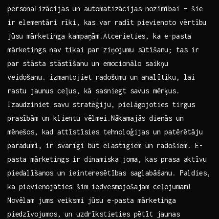
personalizācijas un automatizācijas nozīmībai⁢ – šie
ir⁢ elementāri rīki, kas ⁣var radīt ⁤pievienoto ​vērtību
jūsu mārketinga kampaņām.Atcerieties, ‍ka e-pasta
‍mārketings nav tikai par ziņojumu sūtīšanu; tas ir
‍par stāsta⁤ stāstīšanu un emocionālo saikņu
veidošanu. izmantojiet radošumu un analītiku, lai
rastu jaunus ceļus, ⁣kā sasniegt savus mērķus.
Izaudziniet savu ‍stratēģiju, pielāgojoties tirgus
prasībām un klientu‍ vēlmei.Nākamajās ​dienās un
mēnešos, kad⁤ attīstīsies tehnoloģijas un patērētāju
paradumi, ir svarīgi būt ⁤elastīgiem ⁢un radošiem. E-
pasta mārketings ir dinamiska joma, ‌kas prasa aktīvu
piedalīšanos​ un ieinteresētības saglabāšanu. Paldies,
ka pievienojāties šim iedvesmojošajam ceļojumam!
Novēlam jums ⁤veiksmi jūsu e-pasta ‍mārketinga
⁤piedzīvojumos, un​ uzdrīkstieties pētīt jaunas