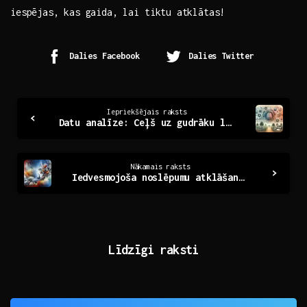
iespējas,⁤ kas gaida, lai tiktu ⁤atklātas!
Dalies Facebook
Dalies Twitter
Continue
Iepriekšējais raksts
Datu analīze: Ceļš uz gudrāku lēmumu pieņemšanu
Reading
Nākamais raksts
Iedvesmojoša noslēpumu atklāšana: Mūsdienīga landing page izstrāde
Līdzīgi raksti