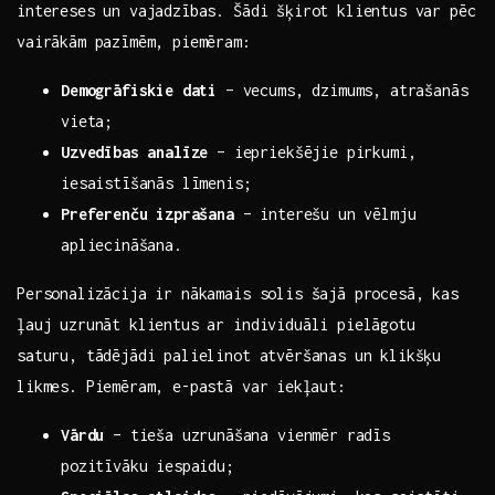
intereses un vajadzības. ‌Šādi šķirot klientus var pēc
vairākām pazīmēm, piemēram:
Demogrāfiskie dati
– vecums, dzimums, atrašanās
vieta;
Uzvedības analīze
– iepriekšējie pirkumi,
iesaistīšanās līmenis;
Preferenču izprašana
– interešu ​un vēlmju
apliecināšana.
Personalizācija ir nākamais solis šajā procesā, kas
ļauj uzrunāt klientus ar individuāli pielāgotu​
saturu, tādējādi palielinot ‌atvēršanas un klikšķu⁤
likmes. Piemēram, ‍e-pastā var ⁢iekļaut:
Vārdu
– tieša‍ uzrunāšana vienmēr radīs
pozitīvāku iespaidu;