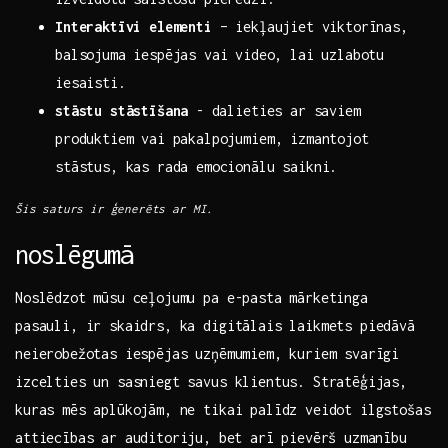
Interaktīvi elementi
– iekļaujiet viktorīnas,
balsojuma iespējas vai ⁤video, lai uzlabotu
iesaisti.
stāstu stāstīšana
⁢- dalieties ar saviem
produktiem vai​ pakalpojumiem, izmantojot
‌stāstus, kas rada emocionālu saikni.
Šis⁤ saturs ir ģenerēts ar MI.
noslēgumā
Noslēdzot mūsu ceļojumu pa e-pasta mārketinga
pasauli, ir skaidrs, ka digitālais laikmets piedāvā
neierobežotas iespējas uzņēmumiem, kuriem svarīgi
izcelties un ‍sasniegt savus klientus.‍ Stratēģijas,
kuras mēs aplūkojām, ne tikai palīdz veidot ilgstošas
attiecības ar auditoriju,⁢ bet arī pievērš uzmanību