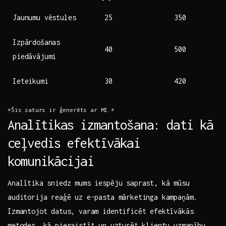
Jaunumu vēstules
25
350
Izpārdošanas
40
500
piedāvājumi
Ieteikumi
30
420
*Šis saturs ir ģenerēts⁢ ar MI.*
Analītikas izmantošana: dati kā
ceļvedis efektīvākai
komunikācijai
Analītika sniedz mums iespēju saprast, kā mūsu
auditorija reaģē uz​ e-pasta mārketinga kampaņām.
Izmantojot datus, varam identificēt efektīvākās
metodes, kā piesaistīt ⁢un uzturēt klientu uzmanību.