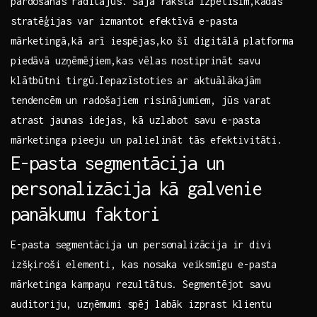
pārdošanas ⁤rādītājus. Šajā rakstā izpētīsim,kādas
⁣stratēģijas var izmantot ‌efektīvā e-pasta
mārketingā,kā arī iespējas,ko šī ‍digitālā platforma
‌piedāvā uzņēmējiem,kas‌ vēlas nostiprināt savu
klātbūtni tirgū.Iepazīstoties ar aktuālākajām
tendencēm ‌un radošajiem risinājumiem, jūs⁢ varat
atrast jaunas idejas, kā uzlabot savu e-pasta
mārketinga⁤ pieeju un palielināt tās efektivitāti.
E-pasta segmentācija‌ un
personalizācija kā galvenie
panākumu faktori
E-pasta segmentācija‌ un personalizācija ir divi
izšķiroši elementi, kas nosaka⁤ veiksmīgu e-pasta
mārketinga kampaņu rezultātus.⁢ Segmentējot savu
auditoriju, uzņēmumi spēj labāk izprast klientu