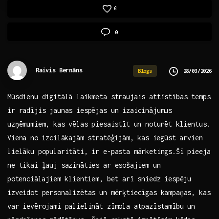
0
0
Raivis Bernāns
28/03/2026
Blogs
Mūsdienu digitālā laikmeta straujais attīstības temps
ir radījis jaunas iespējas un izaicinājumus
uzņēmumiem, ⁢kas vēlas piesaistīt un noturēt klientus.
Viena⁣ no izcilākajām stratēģijām,⁤ kas iegūst arvien
lielāku popularitāti, ir e-pasta mārketings.Šī pieeja
ne tikai ļauj ‌sazināties ar esošajiem un
⁣potenciālajiem klientiem,‍ bet arī sniedz iespēju
izveidot personalizētas un mērķtiecīgas kampaņas, kas⁢
var ievērojami palielināt zīmola atpazīstamību un