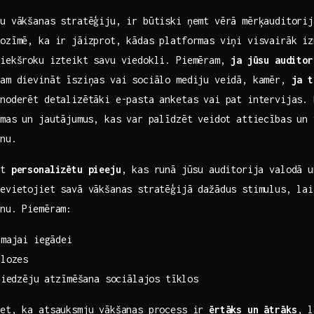
ju vākšanas stratēģiju, ir būtiski ņemt vērā mērķauditorij
ozīmē, ‌ka ir ​jāizprot, kādas platformas viņi visvairāk i
riekšroku izteikt savu viedokli. Piemēram,
ja ⁢jūsu audito
jam dievināt īsziņas vai sociālo mediju veidā,‌ kamēr,
ja⁢ 
 noderēt detalizētāki e-pasta anketas vai pat intervijas.
mas⁢ un jautājumus, kas var palīdzēt veidot attiecības un 
anu.
tot
personalizētu pieeju
, kas ⁣runā jūsu auditorija valodā‍ u
Ievietojiet savā vākšanas stratēģijā dažādus stimulus, lai
anu. Piemēram:
amajai iegādei
zlozes
niedzēju atzīmēšana sociālajos tīklos
iet, ka atsauksmju vākšanas process ir
ērtāks un ātrāks
, l