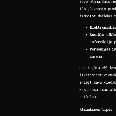
ievērošanu.Sākotnē
tās jāizmanto prod
izmantot dažādas 
Elektroniskā
Sociālo tīkl
informāciju 
Personīgas i
sarunā.
Lai iegūtu vēl kva
Izveidojiet vienk
sniegt savu viedo
kas prasa īsas atb
dažādību:
Atsauksmes tipus