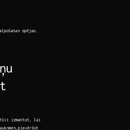
lpošanas ‌spējas.
ņu
t
ktīvi izmantot, lai
auksmes,pievēršot