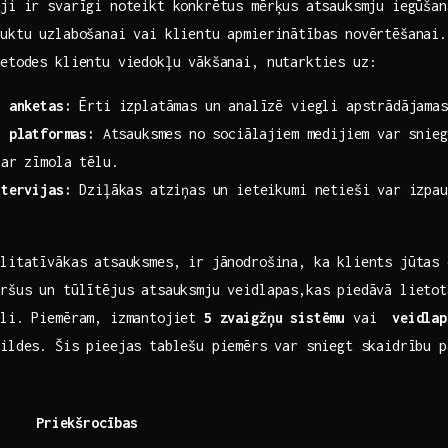
ji ir‍ svarīgi noteikt konkrētus mērķus⁣ atsauksmju iegūša
uktu uzlabošanai vai klientu apmierinātības novērtēšanai.
metodes klientu viedokļu vākšanai, nutarkties uz:
s anketas:
Ērti izplatāmas un analīzē viegli apstrādājamas
u platformas:
⁤Atsauksmes no sociālajiem‌ medijiem var snie
par zīmola tēlu.
ntervijas:
Dziļākas atziņas un ieteikumi netieši var izpau
litatīvākas atsauksmes, ir jānodrošina, ‍ka klients jūtas
āršus un tūlītējus atsauksmju veidlapas,kas piedāvā lietot
kli. Piemēram, izmantojiet
5 zvaigžņu sistēmu
vai ⁣
veidlap
ildes. Šis pieejas tablešu piemērs⁣ var sniegt​ skaidrību p
Priekšrocības