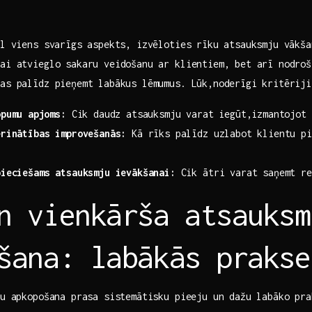
l ⁢viens svarīgs aspekts, izvēloties rīku atsauksmju vākša
ai atvieglo sakaru veidošanu‍ ar klientiem, bet arī ​nodro
kas palīdz pieņemt labākus lēmumus. Lūk,noderīgi kritēriji
pumu⁢ apjoms:
Cik daudz atsauksmju varat iegūt,izmantojot 
erinātības improvešanās:
Kā rīks palīdz uzlabot klientu pi
pieciešams atsauksmju ievākšanai:
Cik ātri varat saņemt re
n vienkārša atsauksm
šana: labākās prakse
u⁣ apkopošana prasa sistemātisku‌ pieeju un dažu labāko‍ pra