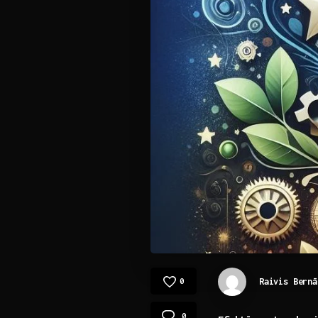
Raivis Bernā
0
0