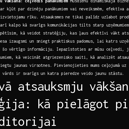
ju vākšana: ceļvedis panākumiem
Mūsdienu ​dinamiskajā bizne
var kļūt par dzinēju panākumiem vai neveiksmēm, efektīva a
izvietojamu rīku. Atsauksmes ne tikai palīdz uzlabot produ
 arī kalpo kā svarīgs komunikācijas tilts starp uzņēmumiem
pētīsim, kā veidot ⁢stratēģiju, kas ļaus efektīvi vākt at
esa izaugsmi un sniegt ⁣praktiskus padomus, lai⁣ katrs uzņ
t šo vērtīgo informāciju. Iepazīstoties ar mūsu ceļvedi, j
umiem, kā veicināt atgriezenisko⁤ saiti, kā analizēt atsau
iegtu jaunas‌ virsotnes. Pievienojieties mums ceļojumā uz 
s vārds ir svarīgs un katra pieredze veido jaunu stāstu.
vā atsauksmju vākšan
ģija: kā pielāgot pi
ditorijai