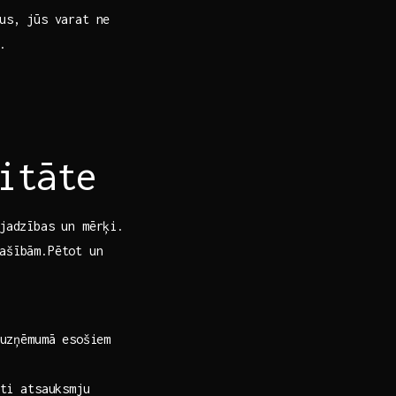
us, jūs ‌varat ne
.
itāte
ajadzības un mērķi.
pašībām.Pētot un
uzņēmumā esošiem
ti atsauksmju