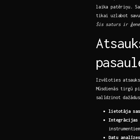
laika patēriņu. Sa
tikai uzlabot savu
Šis saturs‌ ir ģen
Atsauk
⁢pasau
Izvēloties atsauks
Mūsdienās tirgū pi
salīdzinot dažādu
lietotāja sa
Integrācijas
instrumentie
Datu analīze