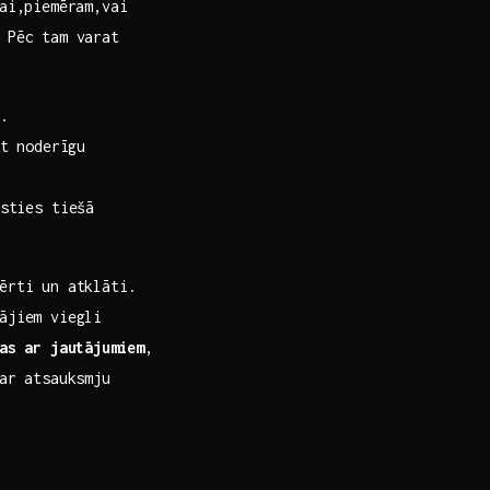
nai,piemēram,vai
 Pēc ​tam varat
.
gt noderīgu
sties tiešā
 ērti un atklāti.
ājiem viegli
as ar jautājumiem
,
ar atsauksmju ​