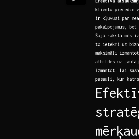
Efektīva atsauksm
klientu pieredze 
ir kļuvusi par nea
pakalpojumus, bet
Šajā rakstā mēs iz
to ietekmi uz bizn
maksimāli izmanto
atbildes uz jautāj
izmantot, lai sasn
pasauli, kur katr
Efektī
stratē
mērķau