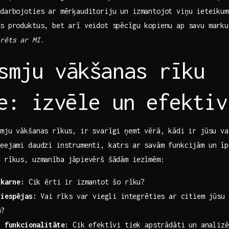
darbojoties ar mērķauditoriju un izmantojot viņu⁢ ieteikum
s produktus, bet​ arī veidot spēcīgu kopienu ap savu marku
erēts ar MI.
smju vākšanas rīku
le: izvēle un efektiv
mju vākšanas rīkus, ir svarīgi ņemt vērā,⁤ kādi ir jūsu v
eejami daudzi instrumenti,‍ katrs ar savām funkcijām un ī
s rīkus, uzmanība jāpievērš šādām iezīmēm:
skarne:
Cik ērti ir izmantot šo rīku?
 iespējas:
Vai⁢ rīks var viegli integrēties ar citiem jūsu 
m?
s funkcionalitāte:
Cik efektīvi tiek ⁣apstrādāti un analizē