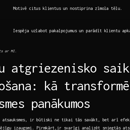
Motivē citus klientus un nostiprina zīmola tēlu.
Iespēja uzlabot pakalpojumus un parādīt klientu apka
ts ar MI.
u atgriezenisko saik
ošana: kā transformē
smes panākumos
⁣ atsauksmes, ir būtiski ne tikai tās ⁤savākt, bet arī ⁤efe
pējīgu izaugsmi. Pirmkārt,ir svarīgi analizēt sniegtās ats