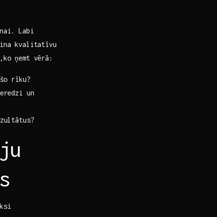
nai. Labi
šina kvalitatīvu
,ko ņemt vērā:
šo rīku?
eredzi un
zultātus?
ju
s
ksi