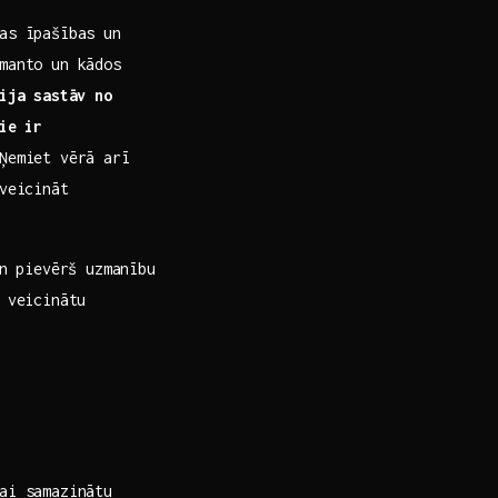
as īpašības un
zmanto un kādos
rija sastāv no
tie ir
 Ņemiet vērā arī
veicināt
n⁣ pievērš uzmanību
⁣ veicinātu
ai samazinātu