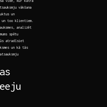
sa vidē, kur katra
tsauksmju vākšana
ktus⁢ un
 un too klientiem.
sauksmes, analizēt
ēmums spētu
ūs atradīsiet
ksmes‌ un kā tās
atsauksmju
as
eeju