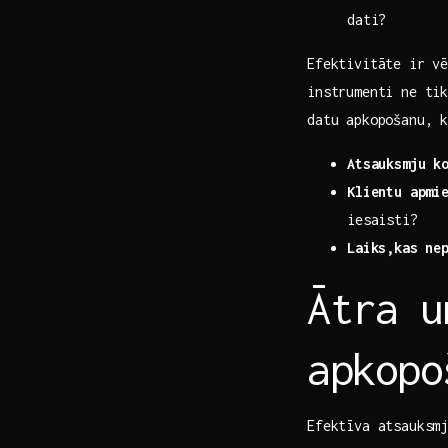
dati?
Efektivitāte ir vē
instrumenti ne tik
datu apkopošanu, 
Atsauksmju ko
Klientu apmi
iesaisti?
‍Laiks,kas ne
Ātra u
apkopo
Efektīva atsauksmj