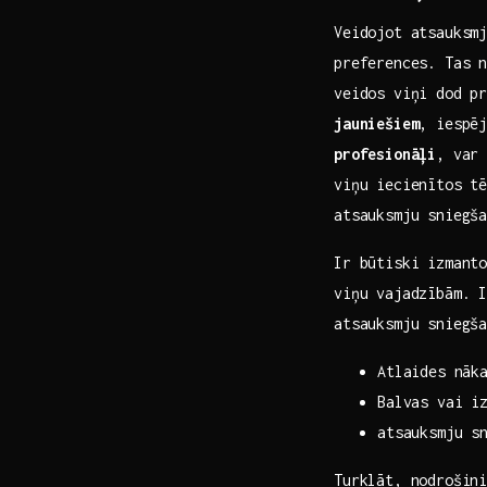
Veidojot atsauksm
preferences. Tas n
veidos viņi dod p
jauniešiem
, iespē
profesionāļi
, var‌
viņu iecienītos tē
atsauksmju sniegš
Ir​ būtiski izman
viņu vajadzībām.‍ 
atsauksmju sniegš
Atlaides nāk
Balvas vai i
atsauksmju⁤ s
Turklāt, nodrošin