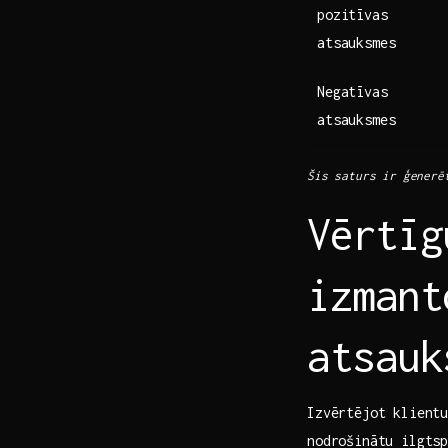
pozitīvas
atsauksmes
Negatīvas
atsauksmes
Šis saturs ir ģenerē
Vērtīg
izmant
atsauk
Izvērtējot klientu
nodrošinātu ilgts