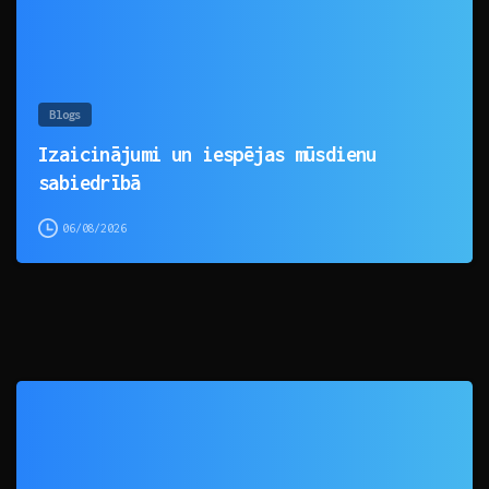
Blogs
Izaicinājumi un iespējas mūsdienu
sabiedrībā
06/08/2026
0