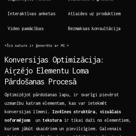
Interaktīvas anketas
Atlaides uz produktiem
Video pamācības
Bezmaksas konsultācija
*Šis saturs ir ģenerēts ar MI.*
Konversijas Optimizācija:
Aiŗzējo ​Elementu Loma
Pārdošanas Procesā
Optimizējot ⁤pārdošanas⁢ lapu, ​ir svarīgi pievērst‍
uzmanību katram elementam, kas var ietekmēt
konversijas līmeni.
Izvēlnes struktūra
,
vizuālais‍
noformējums
⁣ un
tekstura
ir tikai daži no elementiem,
kuriem jābūt skaidriem ⁣un pievilcīgiem. Galvenais