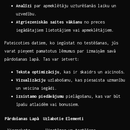
Analīzi
par apmeklētāju uzturēšanās laiku un
uzvedību.
Atgriezeniskās saites vākšanu
no preces
iegādātajiem ‌lietotājiem vai​ apmeklētājiem.
Pateicoties datiem, ko iegūstat no testēšanas, ⁣jūs‍
varat pieņemt pamatotus lēmumus par izmaiņām savā
⁢pārdošanas lapā. Tas⁢ var⁣ ietvert:
Teksta optimizāciju
, kas ir skaidrs un ‍aicinošs.
Vizualizāciju
uzlabošanu, kas‍ piesaista uzmanību
un veicina⁢ iegādi.
izsistamo⁤ piedāvājumu
pielāgošanu, kas ⁣var ⁤būt
⁢īpašu atlaidēm vai ⁢bonusiem.
Pārdošanas Lapā
Uzlabotie Elementi