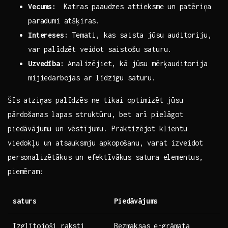
Vecums:
⁣ Katras paaudzes attieksme‍ un⁣ patēriņa ​
paradumi atšķiras.
Intereses:
⁤Temati, kas saista jūsu ‌auditoriju,
‌var palīdzēt veidot ‌saistošu saturu.
Uzvedība:
⁤Analizējiet, kā jūsu mērķauditorija
mijiedarbojas ar līdzīgu saturu.
Šīs atziņas palīdzēs ne⁤ tikai optimizēt ‌jūsu
pārdošanas lapas ‌struktūru, ⁤bet arī pielāgot⁢
piedāvājumu un vēstījumu. Praktizējot klientu
viedokļu un atsauksmju apkopošanu, varat izveidot⁢
personalizētākus un efektīvākus satura⁤ elementus,
piemēram:
saturs
Piedāvājums
Izglītojoši⁤ raksti
Bezmaksas e-grāmata