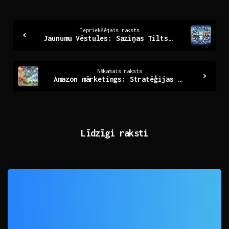
Continue
Iepriekšējais raksts
Jaunumu Vēstules: Saziņas Tilts Uz Jauniem Paziņojumiem
Reading
Nākamais raksts
Amazon mārketings: Stratēģijas panākumu atslēga digitālajā laikmetā
Līdzīgi raksti
0