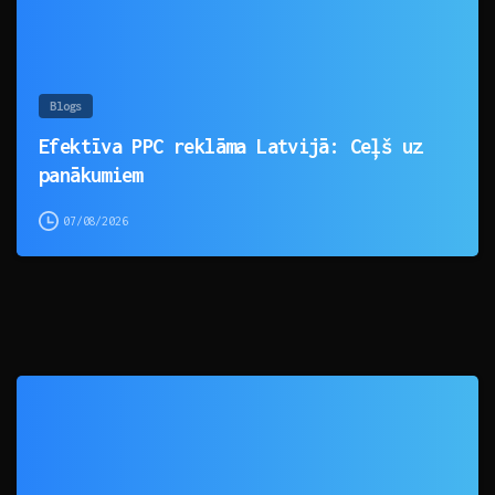
Blogs
Efektīva PPC reklāma Latvijā: Ceļš uz
panākumiem
07/08/2026
0