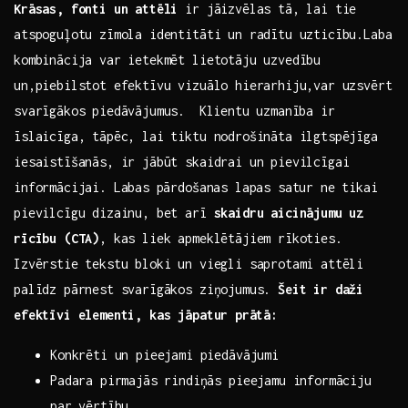
Krāsas, fonti un attēli
ir jāizvēlas tā, lai tie
atspoguļotu zīmola identitāti un radītu uzticību.Laba
kombinācija var ietekmēt lietotāju uzvedību
un,piebilstot efektīvu vizuālo‌ hierarhiju,var uzsvērt
svarīgākos piedāvājumus. ⁢ Klientu uzmanība ir
īslaicīga, tāpēc, lai tiktu nodrošināta ilgtspējīga
iesaistīšanās, ir jābūt skaidrai un pievilcīgai
informācijai. Labas ⁣pārdošanas lapas satur ne tikai
pievilcīgu dizainu, bet arī
skaidru aicinājumu⁤ uz‍
rīcību (CTA)
, kas liek apmeklētājiem rīkoties.
Izvērstie ‌tekstu bloki un viegli saprotami attēli
‌palīdz pārnest svarīgākos ziņojumus.
Šeit ir daži
efektīvi​ elementi, kas jāpatur ⁢prātā:
Konkrēti un pieejami piedāvājumi
Padara‍ pirmajās rindiņās pieejamu informāciju
par​ vērtību