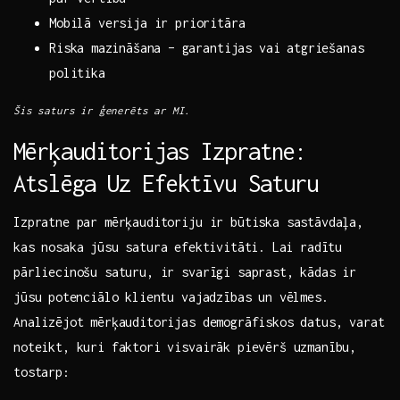
Mobilā versija ir prioritāra
Riska ⁤mazināšana⁤ – garantijas vai atgriešanas
politika
Šis saturs ir ģenerēts ⁤ar ​MI.
Mērķauditorijas Izpratne:
Atslēga​ Uz Efektīvu Saturu
Izpratne‍ par mērķauditoriju ir būtiska sastāvdaļa,​
kas nosaka‌ jūsu ​satura⁢ efektivitāti. ⁤Lai radītu
pārliecinošu ‌saturu, ir svarīgi saprast,‌ kādas ir‌
jūsu ⁤potenciālo klientu‌ vajadzības un vēlmes.
Analizējot mērķauditorijas​ demogrāfiskos datus, varat
noteikt, kuri faktori visvairāk pievērš uzmanību,
tostarp: