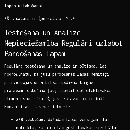
lapas uzlabošanai.
*Šis saturs ir‌ ģenerēts ar MI.*
Testēšana ‍un Analīze:
Nepieciešamība Regulāri uzlabot
Pārdošanas ⁤Lapām
Regulāra testēšana ​un analīze ir būtiska, lai
nodrošinātu, ka jūsu pārdošanas lapas nemitīgi ​
pilnveidojas un atbilst mūsdienu tirgus
prasībām.Testēšana ļauj identificēt efektīvākos⁣
elementus un stratēģijas, kas var ⁣palielināt⁢
konversijas. Tas var ietvert:
A/B ⁣testēšanu
dažādām lapas versijām,​ lai⁢
noteiktu, ​kura​ no tām gūst ‌labākus rezultātus.