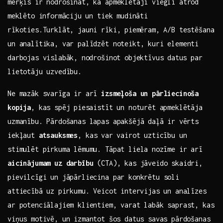
mērķis ir nodrošināt, ka apmeklētāji viegli atrod
⁣meklēto informāciju⁣ un tiek mudināti
rīkoties.Turklāt, jauni rīki, ⁤piemēram, A/B testēšana
un analītika, var palīdzēt noteikt, kuri elementi
darbojas vislabāk, ⁣nodrošinot objektīvus ⁢datus par
lietotāju uzvedību.
Ne mazāk svarīga ir arī
izsmeļoša un pārliecinoša
kopija
, kas spēj ⁢piesaistīt un noturēt apmeklētāja
‍uzmanību. Pārdošanas lapas apakšējā daļā ir⁣ vērts
iekļaut
atsauksmes
, kas var ⁣vairot ‌uzticību un
stimulēt pirkuma lēmumu. ​Tāpat liela⁢ nozīme ir ⁣arī
aicinājumam‌ uz darbību
‌(CTA), kas jāveido skaidri,‍
pievilcīgi un jāpārliecina par konkrētu soli
attiecībā uz ⁢pirkumu. Veicot intervijas un analīzes
ar potenciālajiem klientiem, varat ‌labāk ‍saprast, kas
viņus​ motivē, un izmantot⁢ šos datus savas pārdošanas