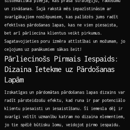
sistemātiska pieeja, kas⁣ prasa ⁢stratēģiju, radošumu
un zināšanas. Šajā rakstā mēs iepazīstināsim ar
svarīgākajiem noslēpumiem, kas‍ palīdzēs​ jums radīt
efektīvas pārdošanas lapas, kas ne‍ vien piesaista,
bet⁣ arī pārliecina klientus veikt ‌pirkumus.​
Sagatavojieties poru izmēra attīstībai ⁤un možumam, jo
ceļojums⁣ uz panākumiem sākas šeit!
Pārliecinošs Pirmais ⁢Iespaids:
Dizaina Ietekme uz⁣ Pārdošanas
Lapām
Izskatīgas un pārdomātas pārdošanas lapas dizains var
radīt pārsteidzošu efektu, kad ‍runa ir par⁤ potenciālo‌
klientu piesaisti un‌ iesaistīšanu. Šī iemesla dēļ‍ ir
svarīgi veltīt uzmanību‍ katram no dizaina⁣ elementiem,
jo tie‍ spēlē būtisku lomu,⁤ veidojot pirmo ‌iespaidu. ‌