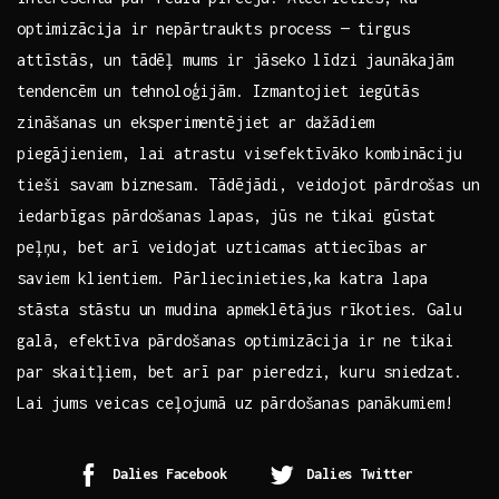
optimizācija ir ‌nepārtraukts ‌process — ⁤tirgus
attīstās, un tādēļ mums ir ⁤jāseko ​līdzi jaunākajām
⁢tendencēm un tehnoloģijām. Izmantojiet‌ iegūtās
zināšanas un⁢ eksperimentējiet ar dažādiem
piegājieniem, lai atrastu visefektīvāko ⁢kombināciju
tieši savam biznesam. Tādējādi, veidojot pārdrošas un
iedarbīgas pārdošanas lapas, jūs ne⁤ tikai ‌gūstat
peļņu, bet arī‍ veidojat uzticamas attiecības ar
saviem klientiem. Pārliecinieties,ka‌ katra lapa⁤
stāsta⁤ stāstu un mudina apmeklētājus⁣ rīkoties. ‌Galu
galā, efektīva pārdošanas optimizācija ​ir ne tikai
par ​skaitļiem, bet arī par pieredzi, kuru ⁢sniedzat.
⁣Lai jums veicas ceļojumā uz pārdošanas panākumiem!
Dalies Facebook
Dalies Twitter