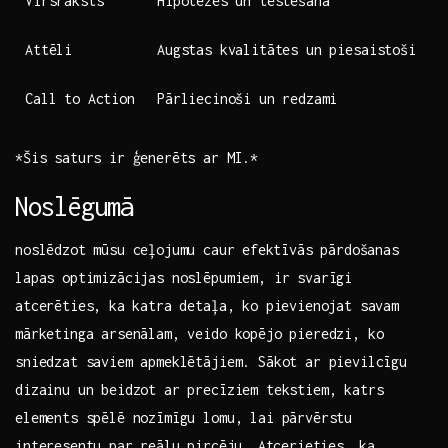
Virsraksts
Hipotēzes un testēšana
Attēli
Augstas kvalitātes un piesaistoši
Call to Action
Pārliecinoši un redzami
*Šis saturs ir ģenerēts ar MI.*
Noslēgumā
noslēdzot mūsu ceļojumu⁤ caur ⁢efektīvās pārdošanas‌
lapas optimizācijas noslēpumiem, ir​ svarīgi
atcerēties, ⁣ka katra‍ detaļa, ko pievienojat savam
mārketinga arsenālam, veido kopējo ​pieredzi,‌ ko
sniedzat saviem apmeklētājiem. Sākot ar pievilcīgu
dizainu un beidzot ar precīziem tekstiem, katrs
elements spēlē ‍nozīmīgu lomu,‍ lai ‌pārvērstu
interesentu par ⁤reālu pircēju.⁢ Atcerieties, ⁣ka‍