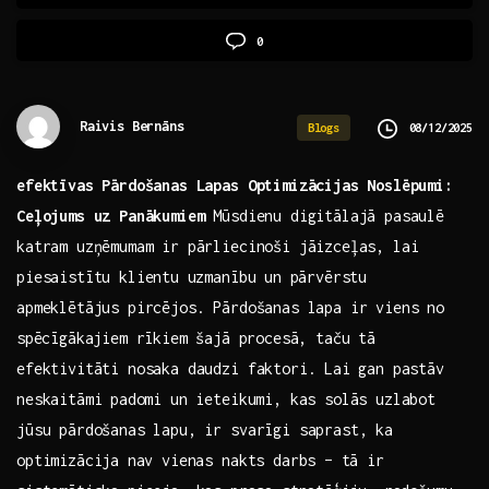
0
Raivis Bernāns
08/12/2025
Blogs
efektīvas Pārdošanas ‍Lapas Optimizācijas Noslēpumi:
Ceļojums uz Panākumiem
Mūsdienu digitālajā‍ pasaulē
katram uzņēmumam ir pārliecinoši jāizceļas, lai
piesaistītu klientu ⁤uzmanību‍ un ⁣pārvērstu
apmeklētājus‌ pircējos. Pārdošanas lapa‍ ir viens no
⁣spēcīgākajiem rīkiem⁢ šajā‍ procesā, ‌taču tā
efektivitāti nosaka daudzi faktori. ⁣Lai gan pastāv
neskaitāmi⁢ padomi un ‍ieteikumi, kas solās uzlabot
jūsu pārdošanas lapu, ir svarīgi saprast, ka
optimizācija⁣ nav vienas ​nakts darbs⁢ – tā ir​