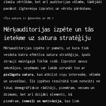
zīmola vērtībām, bet arī auditorijas vēlmēm, tādējādi
panākot ilgtermiņa izpratni un⁣ vērstu pārdošanu.
*Šis saturs ir ģenerēts ar MI.*
Mērķauditorijas izpēte un tās
ietekme uz satura⁤ stratēģiju
Mērķauditorijas izpēte ir⁣ pamats, uz kura tiek
veidota katra efektīva satura stratēģija,⁤ īpaši
strauji mainīgajā TikTok vidē. Izprotot savus
sekotājus, uzņēmumi var labāk uzrunāt tos ar
pielāgotu saturu
, kas atbilst viņu interesēm, vēlmēm⁣
un uzvedībai. Šīs izpētes rezultātā ​tiek noteikti ne
tikai demogrāfiskie rādītāji, piemēram, vecums un
‍dzimums, bet arī dziļāki elementi, kā
piemēram,
iemesli un ⁤motivācija
, kas liek