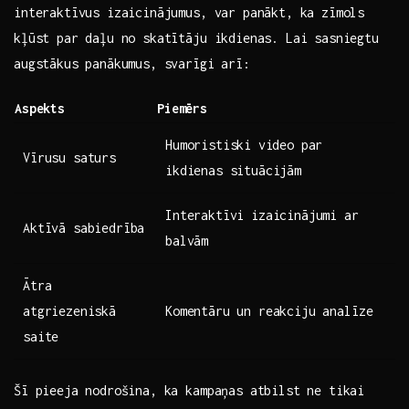
interaktīvus izaicinājumus, var panākt, ka zīmols​
kļūst par daļu no skatītāju ikdienas. Lai sasniegtu
augstākus panākumus, ‍svarīgi arī:
Aspekts
Piemērs
Humoristiski⁣ video‌ par
Vīrusu saturs
ikdienas situācijām
Interaktīvi izaicinājumi ‌ar
Aktīvā sabiedrība
balvām
Ātra
atgriezeniskā
Komentāru un reakciju analīze
saite
Šī pieeja nodrošina, ka kampaņas atbilst ne tikai