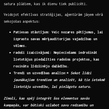
satura plūdiem, kas ik dienu tiek publicēti.
Veidojot efektīvas stratēģijas, aģentūrām jāņem vērā
sekojošas aspektus:
Patiesas stāstījum:
Veic nozares pētījumus, lai
izprastu savas⁤ mērķauditorijas vajadzības un
vēlmes.
radoši izaicinājumi:
Nepieciešams iedrošināt
lietotājus piedalīties radošos projektos, kas
rosinātu līdzšinējo dažādību.
Trendi ⁢un uzvedības ⁣analīze:*
Sekot līdzi
jaunākajiem trendiem un analizēt, kā tie ietekmē
lietotāju ⁢uzvedību,​ lai ‍pielāgotu saturu.
Zīmoli, kas spēj ​integrēt šos elementus savās
kampaņās, var būtiski uzlabot savu redzamību un