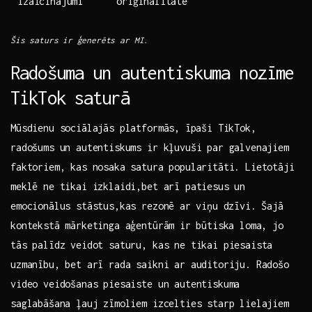
izaicinājumi
oriģinalitāte
Šis saturs ⁣ir ģenerēts ar MI.
Radošuma un autentiskuma nozīme
TikTok saturā
Mūsdienu‍ sociālajās platformās, ⁤īpaši TikTok,
radošums un autentiskums ir‌ kļuvuši par galvenajiem
faktoriem, kas nosaka satura popularitāti. Lietotāji
meklē ne tikai izklaidi,bet arī patiesus un
emocionālus stāstus,kas ​rezonē ⁤ar viņu dzīvi. Šajā
kontekstā mārketinga aģentūrām ir ⁢būtiska loma, jo
tās‌ palīdz veidot saturu, kas ne tikai piesaista
uzmanību, bet arī rada saikni ar auditoriju. Radošo
video veidošanas piesaiste un autentiskuma
saglabāšana ļauj zīmoliem izcelties ‍starp lielajiem