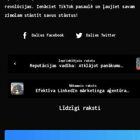
⁢revolūcijas. Ienāciet TikTok pasaulē ⁢un ļaujiet savam
zīmolam stāstīt savus stāstus!
Dalies Facebook
Dalies Twitter
Continue
Iepriekšējais raksts
Reputācijas vadība: Atklājot panākumu atslēgas
Reading
Nākamais raksts
Efektīva LinkedIn mārketinga aģentūra jūsu biznesam
Līdzīgi raksti