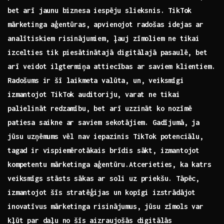
bet arī jaunu⁣ biznesa iespēju slieksnis. TikTok
mārketinga aģentūras, apvienojot radošas idejas ar
analītiskiem ‍risinājumiem, ‌ļauj zīmoliem ne ⁣tikai
izcelties tik ⁤piesātinātajā digitālajā pasaulē, bet
arī veidot ilgtermiņa attiecības ar saviem klientiem.
Radošums ir šī laikmeta valūta, un,​ veiksmīgi
izmantojot‍ TikTok ⁣auditoriju, varat ne tikai
palielināt ‌redzamību, bet arī uzzināt ko nozīmē
patiesa saikne ar saviem⁤ sekotājiem. Gadījumā, ja
jūsu uzņēmums⁣ vēl nav iepazinis TikTok potenciālu,
tagad ir vispiemērotākais brīdis sākt, izmantojot
kompetentu mārketinga aģentūru.Atcerieties, ka katrs
veiksmīgs stāsts sākas ar soli uz priekšu. Tāpēc,
izmantojot šīs stratēģijas un kopīgi ⁢izstrādājot
inovatīvus mārketinga risinājumus, jūsu zīmols var
kļūt par daļu⁣ no šīs aizraujošās digitālās