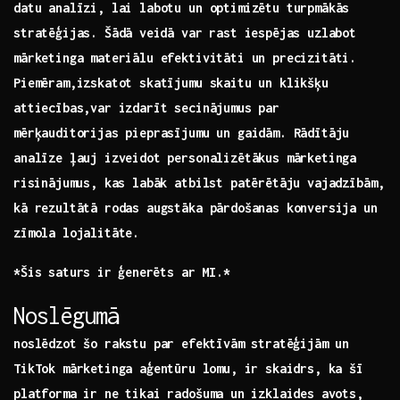
datu analīzi, lai labotu un optimizētu turpmākās⁤
stratēģijas. Šādā⁤ veidā var rast iespējas uzlabot
mārketinga materiālu efektivitāti un precizitāti.
Piemēram,izskatot skatījumu skaitu un klikšķu
attiecības,var izdarīt secinājumus par
mērķauditorijas
pieprasījumu un gaidām. Rādītāju
analīze ‌ļauj ‌izveidot personalizētākus mārketinga
⁢risinājumus, kas labāk atbilst patērētāju vajadzībām,
kā rezultātā rodas augstāka pārdošanas konversija ‌un
zīmola lojalitāte.
*Šis saturs ⁣ir⁢ ģenerēts ar MI.*
Noslēgumā
noslēdzot​ šo rakstu par ⁤efektīvām​ stratēģijām un
TikTok mārketinga aģentūru ⁢lomu, ir skaidrs,‌ ka šī
platforma ir ne tikai radošuma un ⁣izklaides avots,