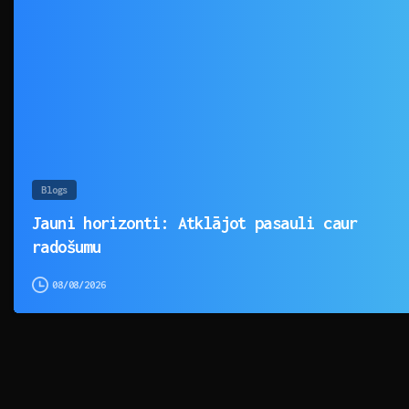
Blogs
Jauni horizonti: Atklājot pasauli caur
radošumu
08/08/2026