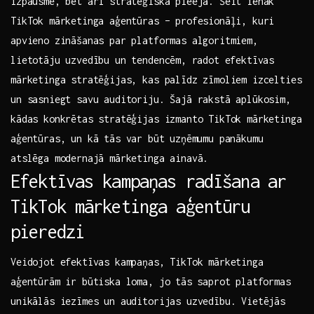
izpausme, bet arī stratēģiska pieeja. Šeit ienāk
TikTok mārketinga aģentūras – profesionāļi,​ kuri​
apvieno zināšanas par platformas algoritmiem,
lietotāju uzvedību un tendencēm,⁣ radot efektīvas
mārketinga stratēģijas, kas ‌palīdz zīmoliem izcelties
un sasniegt savu ‌auditoriju. Šajā rakstā aplūkosim,
kādas konkrētas‍ stratēģijas izmanto TikTok ‌mārketinga
aģentūras, un kā tās var būt⁤ uzņēmumu panākumu
atslēga modernajā mārketinga ainavā.
Efektīvas kampaņas radīšana⁤ ar
TikTok mārketinga aģentūru
pieredzi
Veidojot efektīvas kampaņas, TikTok mārketinga
aģentūrām ir būtiska loma, jo ⁣tās saprot platformas
unikālās iezīmes un auditorijas uzvedību. Vietējās