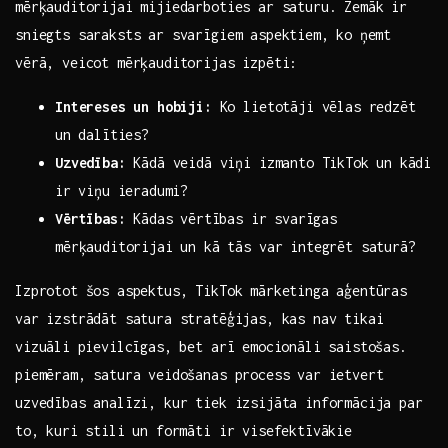
mērķauditorijai mijiedarboties ar saturu. Zemāk ​ir
sniegts saraksts ar svarīgiem​ aspektiem, ko⁤ ņemt
vērā,​ veicot mērķauditorijas izpēti:
Intereses un hobiji:
Ko lietotāji vēlas redzēt
un ⁢dalīties?
Uzvedība:
Kādā ‍veidā viņi izmanto TikTok un ⁤kādi
ir ⁤viņu ieradumi?
Vērtības:
Kādas⁢ vērtības ir⁣ svarīgas
mērķauditorijai un kā tās var integrēt saturā?
Izprotot šos aspektus, TikTok mārketinga aģentūras
var‍ izstrādāt satura stratēģijas, kas nav tikai
vizuāli⁤ pievilcīgas, bet arī emocionāli saistošas.
piemēram, satura veidošanas process var ietvert
uzvedības analīzi, kur tiek izsijāta informācija‍ par
to, kuri⁣ stili un formāti ir visefektīvākie