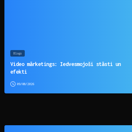
Blogs
Video mārketings: Iedvesmojoši stāsti un
efekti
09/08/2026