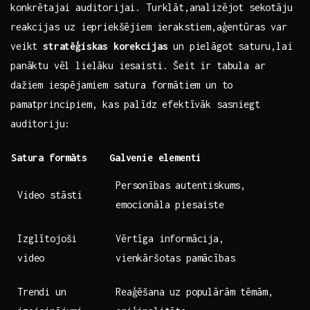
konkrētajai auditorijai. Turklāt,analizējot ‌sekotāju
reakcijas ⁤uz ‌iepriekšējiem ierakstiem,aģentūras var
veikt
stratēģiskas korekcijas
un ​pielāgot saturu,lai
panāktu vēl lielāku iesaisti. Šeit ir tabula ‍ar
dažiem ⁢iespējamiem satura formātiem un to
pamatprincipiem, kas⁣ palīdz efektīvāk sasniegt
auditoriju:
Satura formāts
Galvenie elementi
Personības autentiskums,
Video stāsti
emocionāla piesaiste
Izglītojoši
Vērtīga informācija,
video
vienkāršotas pamācības
Trendi un
Reaģēšana uz populārām tēmām,