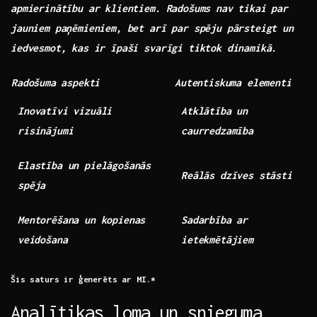
apmierinātību ar klientiem. Radošums nav tikai par
jauniem paņēmieniem, bet arī par spēju pārsteigt un
iedvesmot, kas ir īpaši svarīgi tiktok dinamikā.
Radošuma ⁣aspekti
Autentiskuma elementi
Inovatīvi vizuāli
Atklātība un
risinājumi
caurredzamība
Elastība un pielāgošanās
Reālās dzīves stāsti
spēja
Mentorēšana un kopienas
Sadarbība ar
⁢veidošana
ietekmētājiem
Šis saturs ir ģenerēts ar MI.*
Analītikas loma un snieguma ​