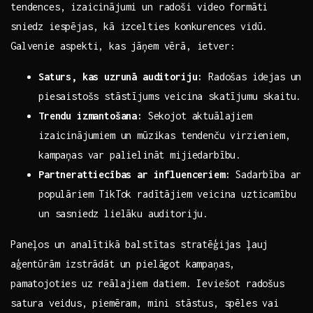
tendences, izaicinājumi un‍ radoši video⁣ formāti‍
sniedz iespējas, ⁢kā izcelties konkurences vidū.
Galvenie aspekti, kas jāņem vērā, ietver:
Saturs, kas uzrunā auditoriju:
Radošas‍ idejas un‌
piesaistošs stāstījums veicina skatījumu skaitu.
Trendu izmantošana:
Sekojot aktuālajiem
izaicinājumiem un mūzikas tendenču virzieniem,
kampaņas var palielināt mijiedarbību.
Partnerattiecības ar influenceriem:
‌Sadarbība ar
populāriem TikTok radītājiem veicina uzticamību
un sasniedz lielāku auditoriju.
Paneļos ⁣un analītikā ‌balstītas stratēģijas ļauj‍
aģentūrām⁤ izstrādāt‍ un pielāgot kampaņas,
pamatojoties uz reālajiem datiem. ⁤Ieviešot radošus⁢
satura⁢ veidus, piemēram, mini stāstus, spēles vai