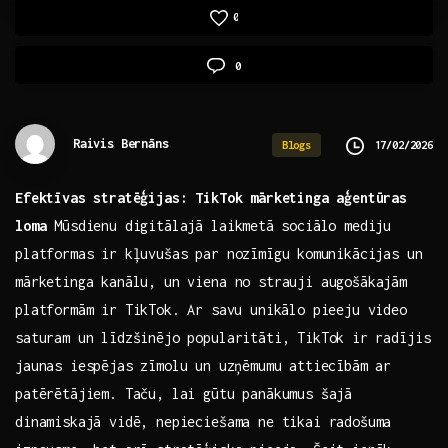
0
0
Raivis Bernāns
17/02/2026
Blogs
Efektīvas stratēģijas: TikTok mārketinga aģentūras
loma
Mūsdienu digitālajā laikmetā⁢ sociālo mediju
platformas ir kļuvušas par nozīmīgu ⁢komunikācijas⁣ un
mārketinga kanālu, un viena no strauji augošākajām
platformām ir TikTok. Ar ⁤savu unikālo pieeju video
saturam un ‍līdzšinējo popularitāti, ‍TikTok⁣ ir radījis
jaunas iespējas zīmolu un⁢ uzņēmumu attiecībām ar
patērētājiem. Taču, lai gūtu panākumus šajā
dinamiskajā vidē, nepieciešama ne tikai radošuma