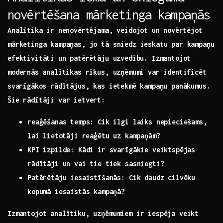
novērtēšana mārketinga kampaņās
Analītika ir ⁣nenovērtējama, veidojot un⁣ novērtējot
mārketinga kampaņas, jo tā sniedz ieskatu par kampaņu​
efektivitāti un ⁤patērētāju uzvedību. Izmantojot
modernās ⁤analītikas rīkus, uzņēmumi var identificēt
⁣svarīgākos rādītājus
, kas‍ ietekmē kampaņu panākumus.
Šie rādītāji var ietvert:
reaģēšanas ​temps:
Cik ilgi laiks nepieciešams,
⁣lai lietotāji reaģētu uz kampaņām?
KPI izpilde:
Kādi ir svarīgākie veiktspējas
rādītāji un vai tie tiek sasniegti?
Patērētāju iesaistīšanās:
Cik daudz cilvēku
kopumā iesaistās kampaņā?
Izmantojot analītiku, uzņēmumiem ir iespēja veikt