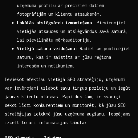
uzņēmuma profilu ar ‍precīziem datiem,
fotogrāfijām un klientu atsauksmēm.
Lokālās atslēgvārdu izmantošana:
Pievienojiet
vietējās atsauces un atslēgvārdus savā saturā,
lai pievilinātu mērķauditoriju.
Vietējā satura veidošana:
Radiet⁣ un publicējiet
saturu, kas ir saistīts ar jūsu reģiona
interesēm⁢ un notikumiem.
Ieviešot efektīvu vietējā SEO stratēģiju, uzņēmumi‌
var ievērojami uzlabot savu tirgus pozīciju un ​iegūt
jaunas ⁤klientu plūsmas. Papildus⁣ tam, ir svarīgi
sekot līdzi konkurentiem un monitorēt, kā jūsu SEO
stratēģijas ietekmē jūsu uzņēmuma augšanu. Iespējams
izcelt to ‌arī informācijas tabulā:
SEO⁢ elements
Ietekme