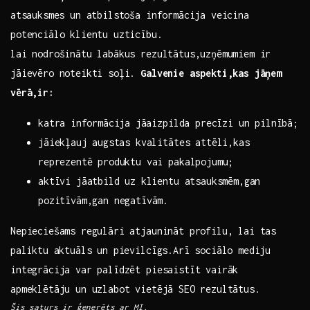
⁣atsauksmes un atbilstoša ‍informācija veicina
potenciālo klientu uzticību.
lai nodrošinātu labākus rezultātus,uzņēmumiem ir
jāievēro noteikti soļi.
Galvenie aspekti,kas‍ jāņem
vērā,ir:
katra ⁣informācija⁤ jāaizpilda precīzi un pilnībā;
jāiekļauj ⁤augstas kvalitātes attēli,kas
reprezentē produktu​ vai pakalpojumu;
aktīvi ​jāatbild ⁤uz klientu atsauksmēm,gan
pozitīvām,gan​ negatīvām.
Nepieciešams regulāri atjaunināt profilu, lai tas
⁢paliktu aktuāls un pievilcīgs.Arī sociālo mediju
integrācija var palīdzēt piesaistīt vairāk
apmeklētāju un uzlabot vietējā SEO rezultātus.
Šis saturs ir ģenerēts ar MI.