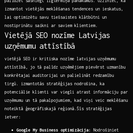
palīdzēt sasniegt ilgtermiņa panākumus. Uzziniet, kā
izmantot vietējās meklēšanas tendences un ieskatus,
lai optimizētu⁣ savu tiešsaistes klātbūtni un
nostiprinātu saikni ar saviem klientiem.
Vietējā SEO nozīme Latvijas
uzņēmumu attīstībā
vietējā SEO ir kritiska nozīme latvijas ⁤uzņēmumu
attīstībā, jo⁢ tā palīdz uzņēmējiem pievērst uzmanību
konkrētajai auditorijai‌ un palielināt redzamību
tirgū. izmantotās stratēģijas nodrošina,⁤ ka‌
potenciālie klienti var viegli atrast informāciju par
uzņēmumu ​un ​tā pakalpojumiem, kad viņi veic meklēšanu
noteiktā ģeogrāfiskajā reģionā.Šīs stratēģijas
ietver:
Google My ⁢Business ‌optimizācija:
Nodrošiniet