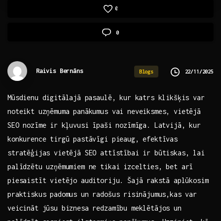
0
0
Raivis Bernāns
22/11/2025
Blogs
Mūsdienu digitālajā⁤ pasaulē, kur katrs klikšķis var
noteikt uzņēmuma panākumus vai neveiksmes, vietējā
SEO nozīme‌ ir ⁣kļuvusi īpaši nozīmīga. Latvijā, kur
konkurence tirgū pastāvīgi pieaug, efektīvas
stratēģijas vietējā SEO attīstībai ir‍ būtiskas, lai
palīdzētu uzņēmumiem​ ne tikai izcelties, bet arī
piesaistīt vietējo auditoriju. Šajā ⁣rakstā aplūkosim
praktiskus padomus un radošus⁢ risinājumus,kas var
veicināt jūsu biznesa redzamību meklētājos un