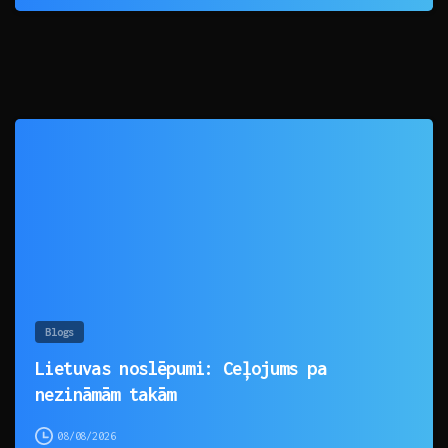
0
Blogs
Lietuvas noslēpumi: Ceļojums pa
nezināmām takām
08/08/2026