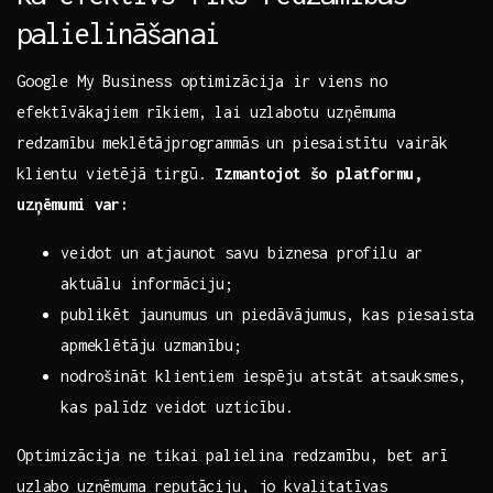
palielināšanai
Google My Business optimizācija ⁤ir viens ‌no
efektīvākajiem rīkiem, lai​ uzlabotu uzņēmuma
redzamību meklētājprogrammās un piesaistītu vairāk
klientu vietējā tirgū.
Izmantojot šo platformu,
uzņēmumi var:
veidot un atjaunot savu‍ biznesa profilu ar
aktuālu ​informāciju;
publikēt jaunumus un piedāvājumus, kas piesaista
apmeklētāju uzmanību;
nodrošināt klientiem iespēju atstāt atsauksmes,‌
kas palīdz veidot uzticību.
Optimizācija ⁢ne tikai ⁢palielina redzamību, bet‌ arī
uzlabo uzņēmuma reputāciju, jo kvalitatīvas