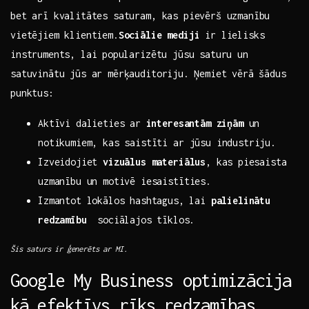
‍bet arī kvalitātes saturam, kas pievērš uzmanību
vietējiem klientiem.
Sociālie mediji
ir lielisks
instruments, lai⁣ popularizētu jūsu saturu un
satuvinātu jūs ar mērķauditoriju.⁤ Ņemiet vērā šādus
punktus:
Aktīvi dalieties ar⁣
interesantām ziņām
un
notikumiem, kas saistīti ar jūsu​ industriju.
Izveidojiet
vizuālus materiālus
, kas ⁣piesaista
uzmanību un motivē iesaistīties.
Izmantot lokālos hashtagus, ⁣lai
palielinātu
redzamību
​ sociālajos ⁣tīklos.
Šis saturs ir ģenerēts ar‌ MI.
Google My Business ​optimizācija
kā efektīvs rīks redzamības