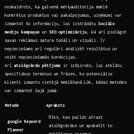
noskaidrots, ka galvenā mērķauditorija meklē
konkrētus produktus vai pakalpojumus, uzņēmumi var
izmantot šo ⁢informāciju, ⁣lai izstrādātu
Sociālo
mediju kampaņas
un‍
SEO optimizāciju
, kā arī pielāgot
savas reklāmas satura tonāli un vizuāli. Ir
nepieciešams arī regulāri analizēt ⁤rezultātus un
veikt nepieciešamās korekcijas.
Arī
atslēgvārdu pētījums
ir izšķirošs, lai atklātu
specifiskus terminus un frāzes, ko potenciālie
klienti izmanto vietējā⁤ meklēšanā.Lūk, kādas ⁢metodes
var izmantot šajā jomā:
Metode
Apraksts
Rīks, kas palīdz ⁢atrast
google Keyword
atslēgvārdus un apskatīt to
Planner
meklēšanas apjomus.