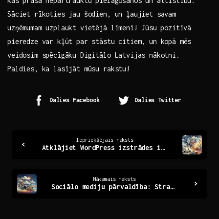
kas prasa nepārtrauktu pielāgošanos un attīstību.
Sāciet rīkoties jau šodien, un ļaujiet savam​
uzņēmumam uzplaukt vietējā līmenī! ⁣Jūsu pozitīvā
pieredze var kļūt par stāstu citiem, ‌un kopā mēs
veidosim‍ spēcīgāku Digitālo Latvijas nākotni.
Paldies, ka lasījāt mūsu rakstu!
Dalies Facebook
Dalies Twitter
Continue
Iepriekšējais raksts
Atklājiet WordPress izstrādes iespējas un radošumu
Reading
Nākamais raksts
Sociālo mediju pārvaldība: Stratēģijas un rīki efektivitātei