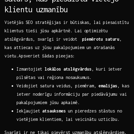
klientu uzmanību
Vietējās SEO stratēģijas ir būtiskas, lai piesaistītu
klientus tieši jūsu apkārtnē. Lai optimizētu
atslēgvārdus, svarīgi ir veidot ‌
piemērotu saturu
,
kas attiecas uz jūsu pakalpojumiem un ⁤atrašanās
vietu.Apsveriet šādas pieejas:
Izmantojiet​
lokālos atslēgvārdus
,⁤ kuri ietver
pilsētas vai reģiona nosaukumus.
Veidojiet satura veidus, piemēram,
emalijas
, kas
ietver noderīgu informāciju par piedāvājumu vai ​
pakalpojumiem jūsu apkaimē.
Iekļaujiet​
atsauksmes
un⁢ pieredzes stāstus no
vietējiem klientiem, lai veicinātu uzticību.
Svarīgi ir ne tikai pievērst uzmanību atslēgvārdiem,