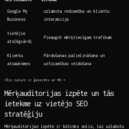
Google My
uzlabota​ redzamība un klientu
Business
interakcija
Vietējie
Pieaugot mērķtiecīgam trafikam
atslēgvārdi
Klientu
Pārdošanas palielināšana un
atsauksmes
uzticamības veidošana
*Šis saturs ir ⁣ģenerēts ar ⁢MI.*
Mērķauditorijas izpēte ​un ​tās
ietekme⁣ uz vietējo SEO
stratēģiju
Mērķauditorijas izpēte ir būtisks solis, lai uzlabotu