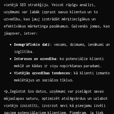
vietējā SEO stratēģiju. Veicot rūpīgu analīzi,
uzņēmumi var‌ labāk izprast savus klientus un to
uzvedību, kas ļauj izstrādāt mērķtiecīgākus un
efektīvākus ‌mārketinga pasākumus. ⁣Galvenās jomas, kas⁢
jāapsver, ietver:
Demogrāfiskie dati
: vecums, dzimums, ienākumi un
izglītība.
Intereses un uzvedība
: ko potenciālie klienti⁢
meklē un kādas ir viņu nopirkšanas paradumi.
Vietējās​ uzvedības tendences
: ⁤kā klienti izmanto
meklētājus un sociālos tīklus.
<p,Iegūstot šos datus, uzņēmumi var pielāgot⁤ savas
mājaslapas saturu,⁤ optimizēt atslēgvārdus un uzlabot
vietējo ‌izsistīti, izvirzot sevi kā pieejamu izvēli
saviem potenciālajiem klientiem. Piemēram, ja tiek