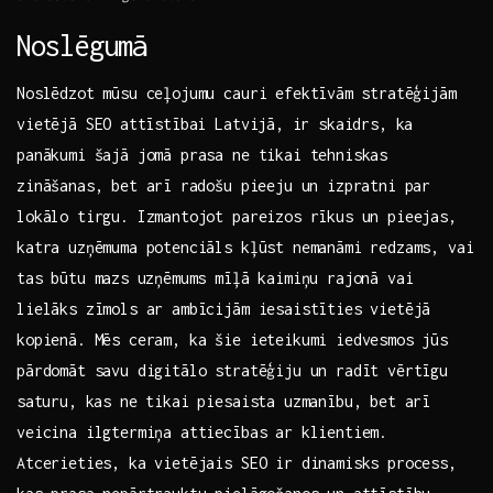
Noslēgumā
Noslēdzot mūsu ceļojumu ‌cauri efektīvām ⁤stratēģijām‌
vietējā SEO ⁣attīstībai Latvijā, ⁣ir skaidrs, ka
panākumi šajā jomā prasa ne tikai tehniskas
zināšanas, bet arī ⁢radošu pieeju‍ un izpratni par
lokālo tirgu. Izmantojot pareizos rīkus un pieejas,
katra uzņēmuma potenciāls kļūst nemanāmi redzams, vai
tas būtu mazs ⁢uzņēmums mīļā kaimiņu rajonā vai
lielāks zīmols ar ambīcijām iesaistīties vietējā
kopienā. Mēs ceram, ka šie ieteikumi iedvesmos jūs
pārdomāt savu digitālo stratēģiju un radīt vērtīgu
⁣saturu, kas ne tikai piesaista uzmanību, bet arī
veicina ilgtermiņa attiecības ar‍ klientiem.
Atcerieties, ka vietējais SEO ir dinamisks process,