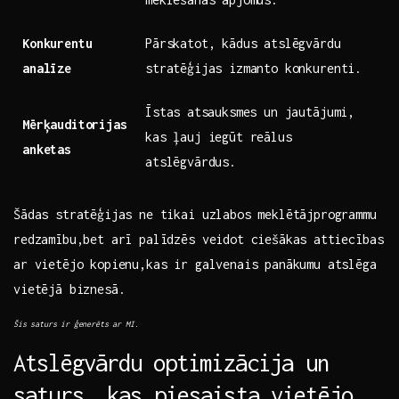
Konkurentu
Pārskatot, ‍kādus atslēgvārdu
analīze
‌stratēģijas izmanto konkurenti.
Īstas ⁤atsauksmes un jautājumi,
Mērķauditorijas
kas ļauj iegūt reālus
anketas
atslēgvārdus.
Šādas stratēģijas ne tikai uzlabos meklētājprogrammu
redzamību,bet arī palīdzēs veidot ciešākas ⁢attiecības
ar vietējo kopienu,kas ir galvenais panākumu atslēga
vietējā biznesā.
Šis saturs ir ģenerēts ar MI.
Atslēgvārdu ⁢optimizācija un
saturs, kas piesaista vietējo