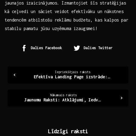
jaunajos izaicinājumos.⁣ Izmantojiet šīs stratēģijas
kā​ ceļvedi un sāciet veidot ‍efektīvāku ​un⁣ nākotnes‌
tendencēm atbilstošu reklāmu budžetu, kas kalpos par
stabilu pamatu jūsu uzņēmuma izaugsmei!
Dalies Facebook
Dalies Twitter
Continue
Iepriekšējais raksts
Efektīva Landing Page izstrāde: Ceļš uz panākumiem
Reading
Nākamais raksts
Jaunumu Raksti: Atklājumi, Iedvesma un Aktualitātes
Līdzīgi raksti