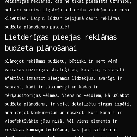
veiksmīgas ⁢reklāmas, kas ne tikai piesaista uzmanību,
⁣bet arī veicina ilgstošu‍ attiecību ⁣veidošanu ⁤ar mūsu
klientiem. ‌Laipni lūdzam⁢ ceļojumā cauri reklāmas
budžeta plānošanas pasaulē!
Lietderīgas⁣ pieejas reklāmas
budžeta plānošanai
plānojot reklāmas budžetu, būtiski ir ņemt vērā
vairākas nozīmīgas stratēģijas, kas ļauj ⁢maksimāli
efektīvi izmantot pieejamos līdzekļus. ‍svarīgi ir
saprast, kādi ir jūsu mērķi un kādas ir
mērķauditorijas vēlmes. Viens no veidiem, kā uzlabot​
budžeta plānošanu, ir ⁢veikt detalizētu
tirgus izpēti
,
analizējot⁤ konkurentus un​ nosakot, kuri kanāli ⁢ir
visefektīvākie⁤ jūsu⁣ nišā. Vēl viens​ elements ir⁣
reklāmas‍ kampaņu testēšana
,‍ kas ļauj salīdzināt​