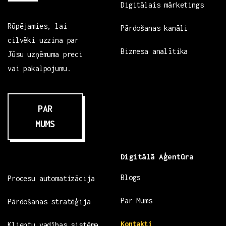
Digitālais mārketings
Rūpējamies, lai
Pārdošanas kanāli
cilvēki uzzina par
Biznesa analītika
Jūsu uzņēmuma preci
vai pakalpojumu.
PAR
MUMS
Digitālā Aģentūra
Blogs
Procesu automatizācija
Par Mums
Pārdošanas stratēģija
Kontakti
Klientu vadības sistēma