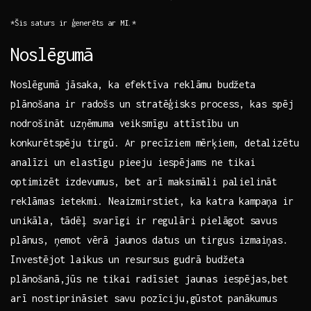
*Šis saturs ir ģenerēts ar‍ MI.*
Noslēgumā
Noslēgumā jāsaka, ka efektīva reklāmu​ budžeta
plānošana ir radošs‍ un stratēģisks process, kas​ spēj
⁣nodrošināt uzņēmuma veiksmīgu‌ attīstību un
konkurētspēju tirgū.​ Ar precīziem mērķiem, detalizētu
analīzi un elastīgu pieeju iespējams ⁤ne tikai
optimizēt izdevumus, bet arī maksimāli palielināt
reklāmas ietekmi. Neaizmirstiet, ka katra kampaņa ​ir
unikāla, tādēļ svarīgi ir ⁢regulāri pielāgot⁤ savus
plānus, ņemot vērā jaunos datus un tirgus izmaiņas.
Investējot​ laikus un resursus ‍gudrā budžeta
plānošanā,jūs ne tikai​ radīsiet jaunas iespējas,bet
arī nostiprināsiet⁤ savu pozīciju,gūstot ⁢panākumus⁢