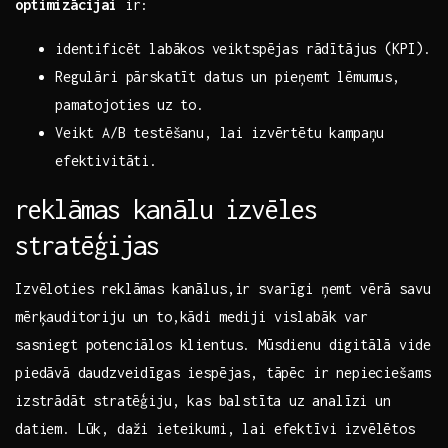
optimizācijai
ir:
identificēt labākos⁤ veiktspējas rādītājus ‌(KPI).
Regulāri pārskatīt datus un ‌pieņemt ‌lēmumus,
pamatojoties ‌uz to.
Veikt A/B testēšanu, lai izvērtētu kampaņu
efektivitāti.
reklāmas kanālu izvēles
stratēģijas
Izvēloties reklāmas kanālus,ir svarīgi ņemt vērā savu
mērķauditoriju​ un to,kādi‍ mediji vislabāk var
sasniegt potenciālos​ klientus. Mūsdienu digitālā vide‍
piedāvā⁢ daudzveidīgas ​iespējas, tāpēc ir nepieciešams
izstrādāt⁤ stratēģiju,⁢ kas balstīta uz ⁢analīzi un
datiem. Lūk, daži ieteikumi, lai efektīvi izvēlētos