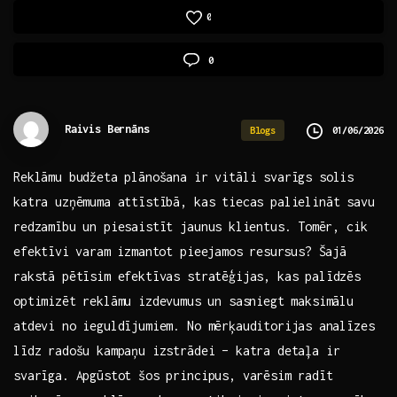
0
0
Raivis Bernāns
01/06/2026
Blogs
Reklāmu budžeta plānošana ir vitāli svarīgs solis
katra uzņēmuma attīstībā, ‍kas ‌tiecas palielināt savu
redzamību un piesaistīt jaunus ⁤klientus.⁤ Tomēr, cik
efektīvi ⁣varam izmantot pieejamos⁣ resursus?​ Šajā
rakstā pētīsim ​efektīvas stratēģijas, kas palīdzēs
optimizēt reklāmu izdevumus ⁢un sasniegt maksimālu
atdevi ​no ieguldījumiem. No mērķauditorijas⁣ analīzes
‍līdz radošu kampaņu ‍izstrādei – katra detaļa ir
‌svarīga. Apgūstot šos principus, varēsim radīt