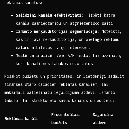
reklāmas kanālus:
Salīdzini ‌kanālu efektivitāti:
​ izpēti katra
kanāla sasniedzamību un atgriezenisko saiti.
Izmanto ⁢mērķauditorijas segmentāciju:
Noteikti,
kas ir Tava mērķauditorija,⁤ un ⁢pielāgo reklāmu
saturu atbilstoši viņu interesēm.
Testē​ un analizē:
⁣Veic A/B testu, lai uzzinātu,
kuri kanāli nes labākos rezultātus.
Nosakot‍ budžetu⁤ un prioritātes, ir lietderīgi sadalīt
finanses starp dažādiem reklāmas kanāliem, lai
maksimāli palielinātu ieguldījuma atdevi. Izmanto
tabulu, lai strukturētu savus ⁣kanālus un budžetu:
Procentuālais
Sagaidāma
Reklāmas kanāls
budžets
atdeve