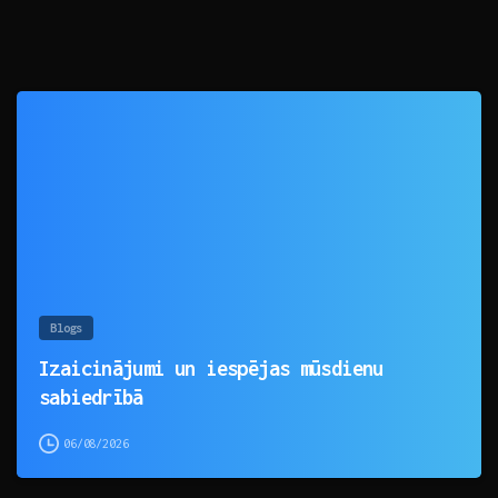
0
Blogs
Izaicinājumi un iespējas mūsdienu
sabiedrībā
06/08/2026