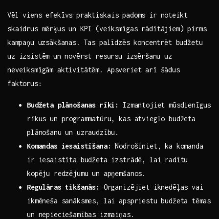
Vēl viens efekīvs ​praktiskais padoms ​ir noteikt⁤
skaidrus‍ mērķus​ un KPI (veiksmīgas rādītājiem) pirms
⁢kampaņu uzsākšanas.⁣ Tas palīdzēs koncentrēt budžetu
uz izsistēm ⁣un ⁤novērst resursu izsēršanu ⁢uz
neveiksmīgām aktivitātēm. Apsveriet arī ‍šādus
faktorus:
Budžeta ‍plānošanas rīki:
Izmantojiet​ mūsdienīgus
rīkus un ​programmatūru, kas atvieglo budžeta
plānošanu un uzraudzību.
Komandas iesaistīšana:
Nodrošiniet, ka komanda
ir iesaistīta budžeta izstrādē, lai radītu
kopēju ‌redzējumu un apņemšanos.
Regulāras tikšanās:
Organizējiet‌ iknedēļas vai
ikmēneša sanāksmes,‍ lai apspriestu ‌budžeta⁣ tēmas
un nepieciešamības izmaiņas.