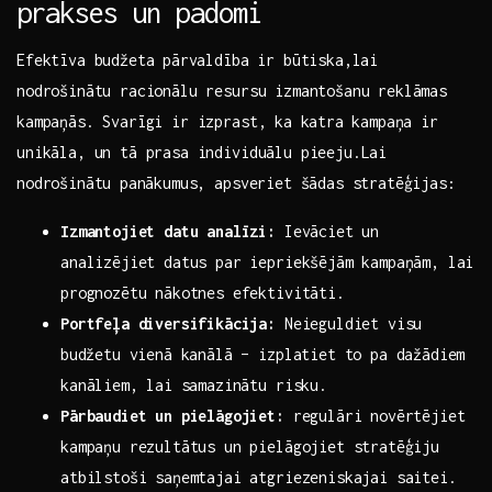
prakses un padomi
Efektīva budžeta ⁢pārvaldība ir būtiska,lai‌
nodrošinātu racionālu resursu izmantošanu reklāmas
kampaņās. Svarīgi ir izprast, ⁤ka katra⁤ kampaņa ir
unikāla,​ un tā prasa individuālu pieeju.Lai
nodrošinātu⁣ panākumus, apsveriet​ šādas stratēģijas:
Izmantojiet datu analīzi:
Ievāciet un
analizējiet ‌datus par iepriekšējām kampaņām, ‍lai
prognozētu ​nākotnes efektivitāti.
Portfeļa diversifikācija:
Neieguldiet visu
⁤budžetu vienā kanālā – izplatiet to ​pa dažādiem
kanāliem, ⁣lai samazinātu risku.
Pārbaudiet un pielāgojiet:
regulāri novērtējiet
kampaņu rezultātus un‍ pielāgojiet stratēģiju
atbilstoši saņemtajai atgriezeniskajai​ saitei.