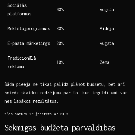
Sociālās
40%
Augsta
platformas
Meklētājprogrammas
30%
Vidēja
E-pasta mārketings
20%
Augsta
Tradicionālā
10%
Zema
reklāma
Šāda​ pieeja ne tikai palīdz plānot ⁣budžetu, bet arī
‍sniedz ‍skaidru redzējumu par ​to, kur ieguldījumi var
‌nes labākos ⁤rezultātus.
*Šis saturs ir ģenerēts ar MI.*
Sekmīgas budžeta pārvaldības