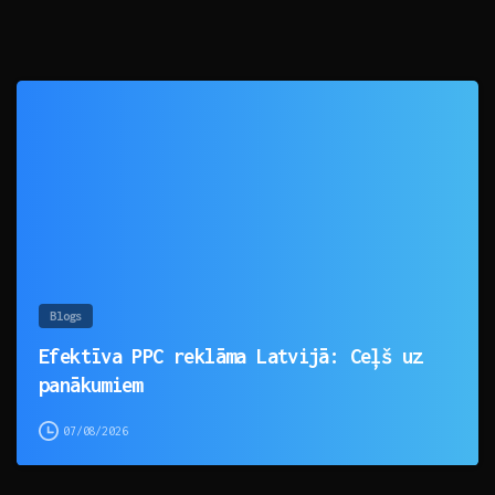
0
Blogs
Efektīva PPC reklāma Latvijā: Ceļš uz
panākumiem
07/08/2026