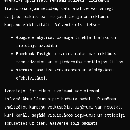
efektīvi ⁢optimizētu reklāmu budžetu. Līdztekus
tradicionālajām metodēm, ‌datu analīze var⁣ sniegt
dziļāku ieskatu par mērķauditoriju un reklāmas
‍kampaņu efektivitāti.
Galvenie rīki⁣ ietver
:
Google Analytics:
uzrauga tīmekļa trafiku un‍
lietotāju uzvedību.
Facebook ​Insights:
sniedz datus par⁤ reklāmas
sasniedzamību un‍ mijiedarbību sociālajos tīklos.
semrush:
analīze konkurences ​un atslēgvārdu
efektivitātei.
Izmantojot šos rīkus,‌ uzņēmumi​ var ‌pieņemt
informētākus lēmumus par budžeta sadali. Piemēram,
⁢analizējot kampaņu veiktspēju, uzņēmumi var noteikt,
kuri kanāli ‌sagādā vislielākos ‌ieguvumus un⁣ attiecīgi
fokusēties⁣ uz tiem.
Galvenie soļi budžeta