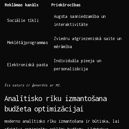
Reklāmas kanāls
Priekšrocības
Augsta‌ sasniedzamība un
Sociālie tīkli
interaktivitāte
Zviedru atgriezeniskā saite un
Meklētājprogrammas
mērāmība
Individuāla pieeja un
Elektroniskā pasta
personalizācija
Šis saturs ir⁣ ģenerēts ar MI.
Analītisko rīku izmantošana
budžeta ⁤optimizācijai
moderno analītisko rīku⁤ izmantošana ir būtiska, ⁣lai