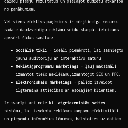
dažādu pieeju ⁤rezultātus un pielāgot budžetu atkarībā
no ‌panākumiem.
Vēl ⁣viens⁣ efektīvs⁢ paņēmiens ir mērķtiecīga resursu
sadale daudzveidīgu reklāmu veidu starpā. ieteicams
apsvērt šādus kanālus:
Sociālie tīkli
– ideāli piemēroti, lai sasniegtu
jaunu auditoriju ar interaktīvu saturu.
Meklētājprogrammu mārketings
– ļauj maksimāli
izmantot tiešo⁤ meklēšanu,izmantojot SEO un⁢ PPC.
Elektroniskais mārketings
-⁣ palīdz ⁢izveidot
ilgtermiņa ‍attiecības ar esošajiem klientiem.
Ir svarīgi arī noteikt ‍
atgriezeniskās ‍saites
⁤sistēmu,⁣ lai izsekotu reklāmas⁢ kampaņu efektivitāti
un pieņemtu⁣ informētus lēmumus, balstoties uz datiem.