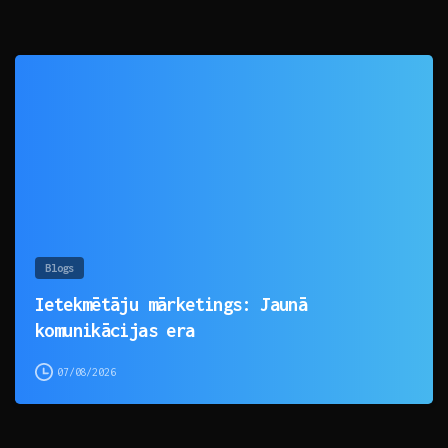
0
Blogs
Ietekmētāju mārketings: Jaunā
komunikācijas era
07/08/2026