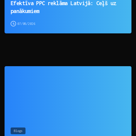
Efektīva PPC reklāma Latvijā: Ceļš uz
panākumiem
07/08/2026
0
Blogs