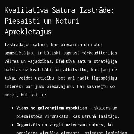
Kvalitatīva ​Satura Izstrāde:
Piesaisti un Noturi
Apmeklētājus
Izstrādājot⁣ saturu,⁢ kas piesaista un notur
apmeklētājus, ir ⁣būtiski saprast ⁣mērķauditorijas⁢
vēlmes un vajadzības.⁤ Efektīva satura stratēģija⁢
balstās uz
kvalitāti
​ un⁤
atbilstību
, kas ļauj ⁢ne
tikai veidot‌ uzticību, bet ⁣arī radīt ‍ilgtspējīgu
interesi par jūsu ​piedāvājumu.⁢ Lai sasniegtu⁤ šo⁢
mērķi, būtiski ir:
Viens no galvenajiem aspektiem
– skaidrs un
piesaistošs virsraksts,⁤ kas ⁤uzrunā ⁣lasītāju.
Organizēts un viegli uztverams⁤ saturs
, ko
papildina ​vizuālie elementi, sniedzot lasītājam