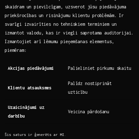
skaidram un pievilcīgam, uzsverot jūsu piedāvājuma
⁤priekšrocības un ​risinājumu klientu problēmām.​ Ir
svarīgi izvairīties​ no tehniskiem terminiem‍ un
‌izmantot valodu, ⁣kas ir viegli⁢ saprotama auditorijai.
Izmantojiet ⁤arī lēmumu pieņemšanas elementus,
piemēram:
Akcijas piedāvājumi
Palieliniet ⁤pirkumu skaitu
Palīdz ‍nostiprināt⁢
Klientu atsauksmes
uzticību
Uzaicinājumi uz
Veicina ⁤pārdošanu
darbību
Šis saturs ir‍ ģenerēts ar MI.