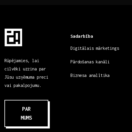
Sadarbība
Digitālais mārketings
Rūpējamies, lai
Pārdošanas kanāli
cilvēki uzzina par
Biznesa analītika
Jūsu uzņēmuma preci
vai pakalpojumu.
PAR
MUMS