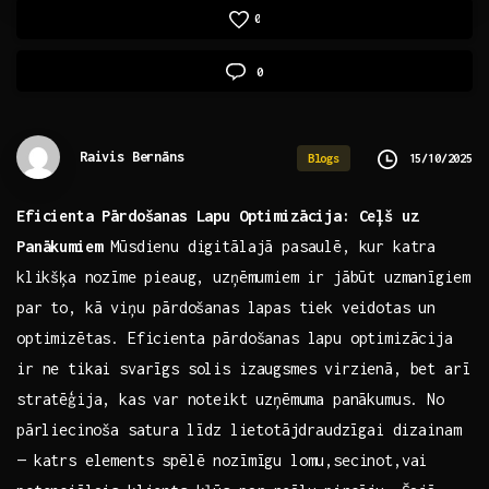
0
0
Raivis Bernāns
15/10/2025
Blogs
Eficienta Pārdošanas Lapu Optimizācija: Ceļš uz
Panākumiem
Mūsdienu digitālajā pasaulē, ‍kur katra
⁤klikšķa nozīme pieaug, uzņēmumiem‍ ir jābūt uzmanīgiem
par​ to, kā⁣ viņu pārdošanas‌ lapas tiek veidotas un​
optimizētas. ​Eficienta pārdošanas lapu ‍optimizācija ​
ir ne tikai svarīgs solis izaugsmes virzienā, bet⁣ arī
stratēģija, kas ⁣var noteikt uzņēmuma‌ panākumus. No
⁤pārliecinoša satura ⁤līdz lietotājdraudzīgai dizainam
— katrs elements spēlē nozīmīgu lomu,secinot,vai