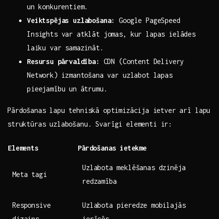
un ⁣konkurentiem.
Veiktspējas‍ uzlabošana:
Google PageSpeed
Insights var atklāt jomas, kur ‌lapas ielādes
⁤laiku var samazināt.
Resursu ⁤pārvaldība:
‍CDN (Content Delivery
Network)⁤ izmantošana var uzlabot lapas
pieejamību⁢ un ātrumu.
Pārdošanas lapu tehniskā ⁢optimizācija ⁢ietver arī lapu
struktūras uzlabošanu. Svarīgi elementi ir:
Elements
Pārdošanas⁤ ietekme
Uzlabota ⁤meklēšanas dzinēja
Meta tagi
redzamība
Responsive ​
Uzlabota pieredze⁣ mobilajās⁢
dizains
ierīcēs