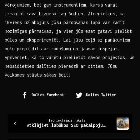
vērojumiem, bet gan instrumentiem,​ kurus varat
izmantot savā biznesā jau šodien. Atcerieties, ka
ikviens uzlabojums jūsu pārdošanas lapā ⁢var ‌radīt
nozīmīgas pārmaiņas, ⁣ja vien ⁢jūs⁣ esat ⁣gatavi ⁢pielikt
pūles⁣ un eksperimentēt. Lai ‍jūsu ceļš ⁢uz panākumiem
būtu‍ piepildīts⁣ ar radošumu un jaunām⁣ iespējām.
Apsveriet,‍ kā to ⁣varētu ⁣pielietot savos​ projektos,‍ un
nebaidieties dalīties pieredzē⁣ ar citiem. Jūsu
veiksmes‌ stāsts⁢ sākas šeit!
Dalies Facebook
Dalies Twitter
Continue
Iepriekšējais raksts
Atklājiet labākos SEO pakalpojumus Rīgā jūsu biznesam
Reading