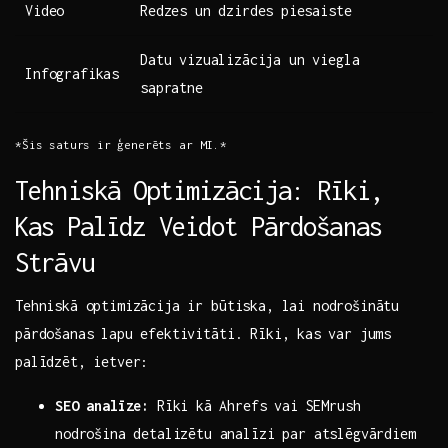
Video
Redzes‍ un dzirdes ⁢piesaiste
Datu vizualizācija un viegla
Infografikas
sapratne
*Šis ​saturs⁤ ir ģenerēts ar MI.*
Tehniskā‍ Optimizācija: Rīki,‌
Kas ⁣Palīdz Veidot Pārdošanas
Strāvu
Tehniskā optimizācija ir būtiska, ‍lai‍ nodrošinātu
‍pārdošanas lapu efektivitāti. Rīki,⁣ kas‌ var jums
palīdzēt, ietver:
SEO analīze:
Rīki ⁢kā⁤ Ahrefs​ vai SEMrush
nodrošina detalizētu analīzi par atslēgvārdiem