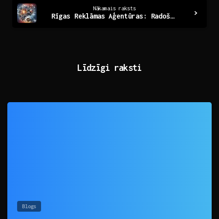
Nākamais raksts
Rīgas Reklāmas Aģentūras: Radošas Idejas Jūsu Biznesam
Līdzīgi raksti
0
Blogs