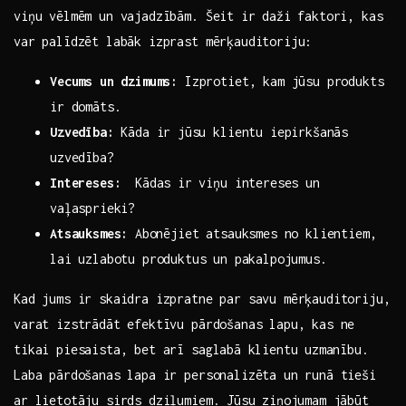
viņu ‍vēlmēm un vajadzībām. Šeit ir daži⁢ faktori, kas
var palīdzēt labāk izprast mērķauditoriju:
Vecums un dzimums:
Izprotiet, kam ​jūsu produkts⁢
ir domāts.
Uzvedība:
Kāda ir⁤ jūsu klientu iepirkšanās⁣
uzvedība?
Intereses:
​ Kādas⁤ ir viņu intereses un ​
vaļasprieki?
Atsauksmes:
⁢Abonējiet atsauksmes ‌no klientiem,
lai uzlabotu produktus ⁤un‌ pakalpojumus.
Kad jums ir skaidra ​izpratne‌ par savu​ mērķauditoriju,‍
varat izstrādāt efektīvu‌ pārdošanas lapu, kas ne
tikai piesaista,‍ bet arī saglabā ⁣klientu⁣ uzmanību.
Laba pārdošanas lapa‌ ir ​personalizēta un runā tieši
ar lietotāju sirds dziļumiem. Jūsu⁣ ziņojumam jābūt