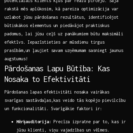
potenciālais klients kļūs‍ par reālu⁣ pircēju. Šajā‍
rakstā mēs​ aplūkosim, kā​ pareiza optimizācija var
uzlabot jūsu ⁤pārdošanas rezultātus, identificējot
būtiskákos elementus​ un piedāvājot praktiskus​
padomus, ⁢lai‍ jūsu ceļš uz panākumiem būtu‌ maksimāli
efektīvs.‌ Iepazīstieties ⁢ar mūsdienu⁤ tirgus‌
prasībām,un ļaujiet ⁤savam uzņēmumam sasniegt jaunus
augstumus!
Pārdošanas Lapu Būtība: Kas
Nosaka to ​Efektivitāti
Pārdošanas lapas⁣ efektivitāti‌ nosaka vairākas
svarīgas sastāvdaļas,kas veido‍ tās kopējo pievilcību
un funkcionalitāti. Svarīgākie ​faktori ir:
Mērķauditorija:
Precīza izpratne ​par to, kas ir
jūsu klienti, viņu vajadzības un​ vēlmes.