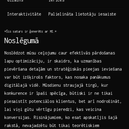
Interaktivitāte
Palielināta lietotāju ⁣iesaiste
*Šis ⁤saturs ir ģenerēts ar ​MI.*
Noslēgumā
Noslēdzot⁤ mūsu​ ceļojumu ⁢caur efektīvās​ pārdošanas
lapu⁤ optimizāciju, ir skaidrs, ka‌ uzmanības
pievēršana detaļām un stratēģiskās pieejas ieviešana
var‌ būt ⁤izšķirošs faktors, kas nosaka panākumus
digitālajā vidē. Mūsdienu ⁤straujajā tirgū, kur
konkurence⁢ ir īpaši ‍spēcīga, ‍būtiski ir​ ne tikai
piesaistīt‌ potenciālos klientus, bet ⁤arī‌ nodrošināt,
lai‍ viņi ⁤gūtu vērtīgu pieredzi,⁣ kas veicina
konversijas. Risinājumiem, ⁢ko esat apskatījis šajā⁣
rakstā, nevajadzētu būt tikai ‍teorētiskiem