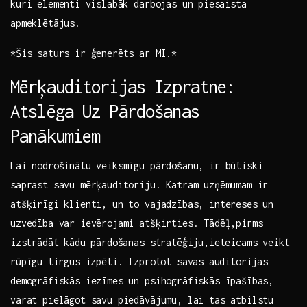
kuri​ elementi⁤ vislabāk darbojas un⁤ piesaista
apmeklētājus.
*Šis saturs ir ģenerēts ‍ar MI.*
Mērķauditorijas Izpratne:
Atslēga‌ Uz Pārdošanas
Panākumiem
Lai ‌nodrošinātu ‌veiksmīgu pārdošanu, ir būtiski
saprast savu ‍mērķauditoriju. Katram uzņēmumam ir
atšķirīgi klienti,‍ un to vajadzības, intereses un‍
uzvedība var ievērojami atšķirties. Tādēļ,pirms
⁤izstrādāt‌ kādu pārdošanas stratēģiju,ieteicams⁢ veikt
rūpīgu ⁣tirgus‍ izpēti. Izprotot savas⁢ auditorijas
demogrāfiskās iezīmes ​un psihogrāfiskās īpašības,
varat‍ pielāgot savu piedāvājumu, ‌lai tas ​atbilstu⁤