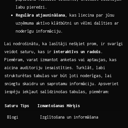
labu pieredzi.
Regulāra ⁢atjaunināšana
, ​kas​ liecina par jūsu
uzņēmuma aktīvo ⁣klātbūtni un​ vēlmi dalīties‌ ar
⁢noderīgu informāciju.
Lai nodrošinātu,‌ ka lasītāji⁢ nešķiet ⁢prom, ir‍ svarīgi
veidot saturu, kas ir
interaktīvs un radošs
.
Piemēram, varat izmantot anketas vai ⁣aptaujas, kas
aicina auditoriju⁢ iesaistīties. Turklāt, labi
strukturētas tabulas⁣ var būt ⁤ļoti ​noderīgas, lai
sniegtu skaidru‌ un saprotamu informāciju. Apsveriet
⁣iespēju iekļaut salīdzinošas tabulas, piemēram:
Saturu ⁣Tips
Izmantošanas ⁣Mērķis
Blogi
Izglītošana⁤ un informāšana