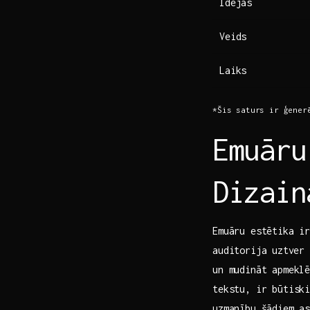
Idejas
Veids
Laiks
*Šis saturs ir ģenerē
Emuāru
Dizain
Emuāru estētika ir
auditorija⁢ uztver
un mudināt apmeklē
tekstu, ir būtiski
uzmanību šādiem as