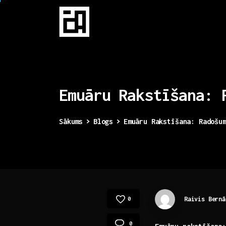
Emuāru
Rakstīšana:
Sākums
Blogs
Emuāru Rakstīšana: Radošu
Raivis Bernā
0
0