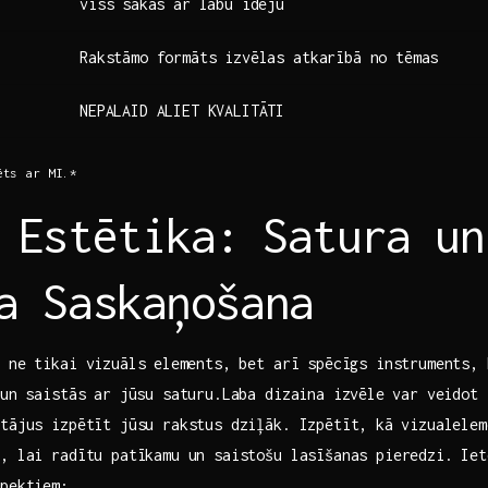
viss ⁢sākas ar labu ideju
Rakstāmo formāts izvēlas ‌atkarībā no tēmas
NEPALAID ALIET KVALITĀTI
ts ar ‍MI.*
 Estētika: ⁤Satura un
a Saskaņošana
 ne tikai vizuāls⁤ elements, bet arī spēcīgs instruments, ⁣k
 un saistās ar jūsu saturu.Laba dizaina izvēle ⁢var veidot
tājus izpētīt jūsu rakstus dziļāk. Izpētīt, kā ⁤vizualele
,‍ lai radītu patīkamu un saistošu lasīšanas pieredzi. Ie
pektiem:⁤