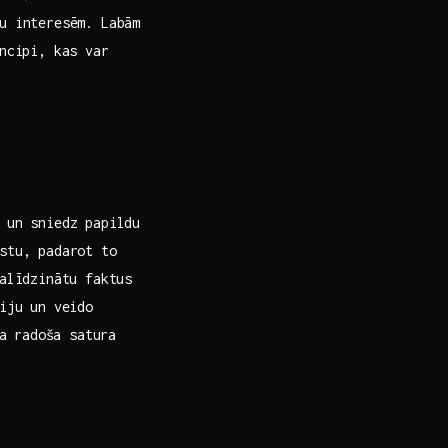
ju interesēm. Labām
ncipi,​ kas var
u un sniedz papildu
kstu, padarot to
‌salīdzinātu faktus
ciju un veido
ta radoša satura