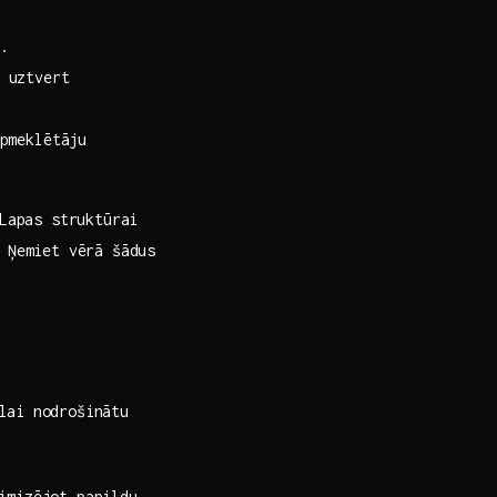
.
i uztvert
apmeklētāju
 Lapas struktūrai
. Ņemiet vērā šādus
lai ⁢nodrošinātu
nimizējot papildu