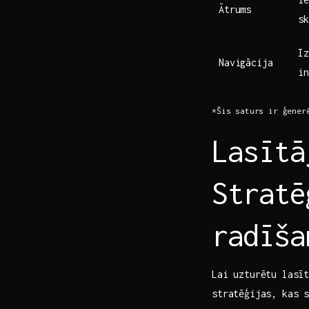
Ātrums
sk
Iz
Navigācija
⁣i
*Šis saturs ir ģener
Lasītā
Stratē
radīša
Lai uzturētu lasī
stratēģijas, kas⁢