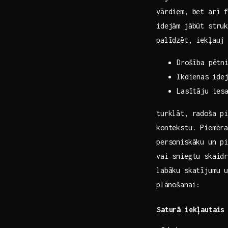
vārdiem, bet arī ​
idejām jābūt struk
palīdzēt, iekļauj 
Drošība pētn
Ikdienas ⁤ide
Lasītāju ies
turklāt, radoša pi
kontekstu. Piemēra
personiskāku un pi
vai sniegtu ‍skaid
labāku skatījumu ⁢
⁢plānošanai:
Saturā iekļautais