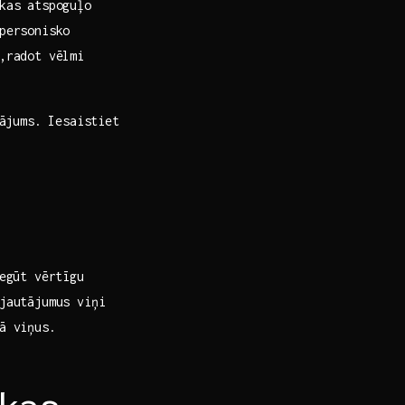
kas atspoguļo‌
 personisko
,radot vēlmi
nājums. Iesaistiet
iegūt vērtīgu
jautājumus viņi‌
nā viņus.