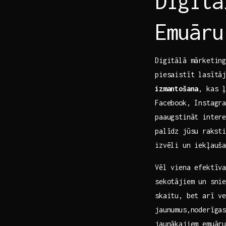
Digitā
Emuāru
Digitālā​ mārketin
piesaistīt lasītāj
izmantošana
, kas ļ
Facebook, Instagra
paaugstināt inter
palīdz jūsu⁣ rakst
izvēli un iekļauš
Vēl‍ viena ‌efektīv
sekotājiem un snie
‍skaitu,​ bet ​arī 
jaunumus,noderīgas
jaunākajiem emuār