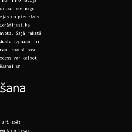
 kur informācija
usi par nozīmīgu
ejās un​ pieredzēs,
pierādījusi,ka
avots. Šajā ​rakstā
uālo ​izpausmi un⁢
ram izpaust savu⁤
rocess var kalpot
lēšanai un
ošana
​arī​ spēt
evērš
‍ne tikai