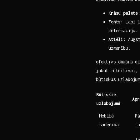
Krāsu ‌palete
Fonts:
‌Labi 
informāciju.
Attēli:
Augsta
uzmanību.
efektīvs emuāra di
jābūt intuitīvai, 
būtiskus uzlaboju
Būtiskie
Apr
uzlabojumi
Mobilā
Pā
saderība
la
ie