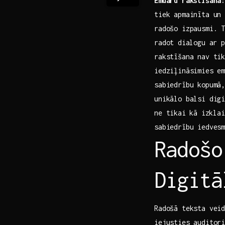
Emuāru ‍rakstīšana
tiek apmainīta un 
radošo izpausmi. T
radot⁢ dialogu ar 
rakstīšana nav​ ti
iedziļināsimies ‍e
sabiedrību kopumā,
unikālo balsi‍ dig
ne‌ tikai ⁤kā⁢ izk
sabiedrību iedvesm
Radošo
Digitā
Radošā teksta ‌veid
iejusties auditor