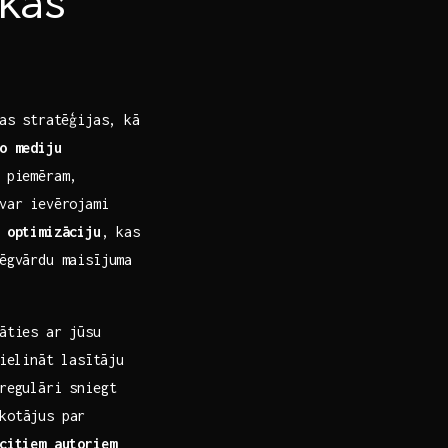
kas
nas stratēģijas, kā
o mediju‍
 piemēram,‍
 var ievērojami
u optimizāciju
, kas
lēgvārdu maisījuma
āties ar jūsu
ielināt ⁤lasītāju
‍ regulāri sniegt
kotājus par
⁣citiem autoriem