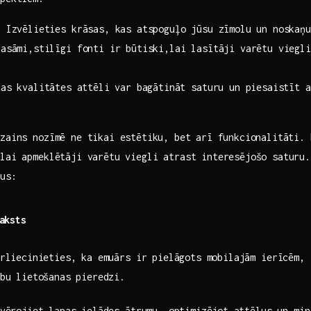
:
‌Izvēlieties krāsas, kas atspoguļo jūsu zīmolu un‍ noskaņu
lasāmi,stilīgi fonti ir būtiski,lai lasītāji varētu‌ viegl
s‍ kvalitātes⁢ attēli var bagātināt‌ saturu un piesaistīt 
zains nozīmē ne tikai estētiku, bet⁤ arī funkcionalitāti.
lai apmeklētāji varētu ‌viegli atrast interesējošo saturu
mus:
aksts
rliecinieties, ka emuārs ir pielāgots mobilajām ierīcēm, ​
bu lietošanas pieredzi.
vērojiet lapas​ ielādes ātrumu, optimizējot ⁤attēlus un mi