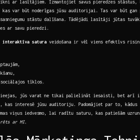
aikni ar lasītājiem. Izmantojiet ⁤savus pieredzes stāstus, 
kas​ var būt⁣ noderīgas ‌jūsu ‍auditorijai. Tas var‍ būt gan
 sasniegumu stāstu dalīšana. Tādējādi lasītāji jūtas tuvāk
ies ar ⁢savu pieredzi.
,
interaktīva satura
veidošana ir ⁣vēl viens⁤ efektīvs ⁣risi
aptaujām,
ākšanu,
 sociālajos tīklos.
​pieejas, jūs varat ne tikai palielināt⁣ iesaisti, bet arī 
o, kas‌ interesē jūsu⁤ auditoriju. Padomājiet par ​to, kādus 
ēmas ⁤viņus iedvesmo, lai radītu saturu, kas patiešām uzru
rēts ​ar MI.