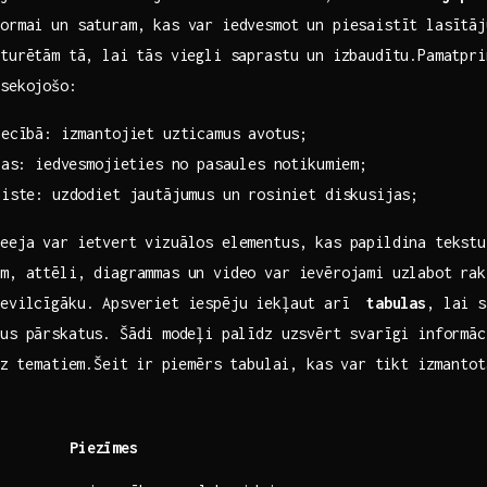
formai un‍ saturam, kas var iedvesmot un piesaistīt lasītā
turētām ⁤tā, lai tās viegli saprastu un izbaudītu.Pamatpri
sekojošo: ⁣
iecībā: izmantojiet uzticamus avotus;
jas: iedvesmojieties no pasaules​ notikumiem;
aiste: uzdodiet jautājumus un rosiniet diskusijas;
eeja​ var ietvert vizuālos elementus, kas papildina tekst
m, attēli,​ diagrammas un video var ievērojami uzlabot ra
evilcīgāku.‌ Apsveriet iespēju iekļaut arī ⁣
tabulas
, ​lai 
rus pārskatus. Šādi⁣ modeļi palīdz uzsvērt svarīgi informā
uz⁤ tematiem.Šeit ⁤ir piemērs tabulai, kas var tikt izmanto
Piezīmes