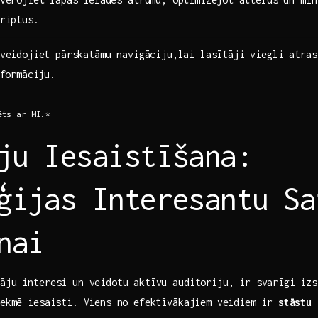
riptus.
veidojiet pārskatāmu ​navigāciju,lai lasītāji viegli atra
nformāciju.
ēts ar MI.*
ju Iesaistīšana:
ģijas Interesantu⁣ Sa
nai
tāju interesi un veidotu aktīvu auditoriju, ir svarīgi izs
 sekmē iesaisti. Viens no efektīvākajiem veidiem ir
stāstu 