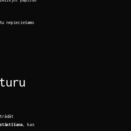
stu nepieciešamo
turu
trādāt
stāstīšana
, kas