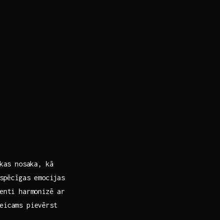
as‍ nosaka, ‍kā
 spēcīgas emocijas
menti harmonizē ar
teicams pievērst