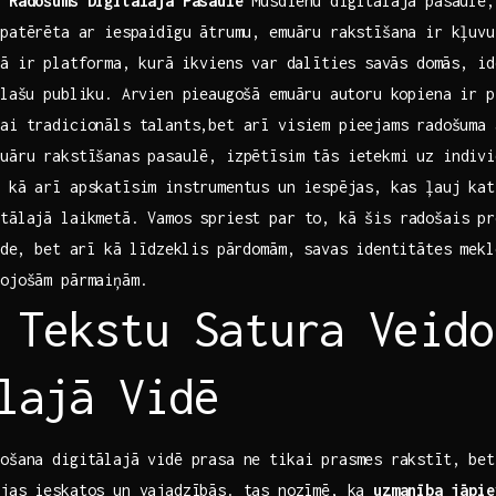
:‌ Radošums Digitālajā Pasaulē
Mūsdienu⁤ digitālajā pasaulē,
patērēta ⁢ar iespaidīgu ātrumu,‌ emuāru rakstīšana ir ​kļuv
ā ir ⁢platforma,⁣ kurā​ ikviens var dalīties ⁣savās domās, id
plašu publiku. Arvien pieaugošā emuāru ⁣autoru kopiena ir 
kai tradicionāls talants,bet arī visiem pieejams⁢ radošuma 
muāru rakstīšanas pasaulē, izpētīsim ‌tās ietekmi uz individ
 kā‌ arī apskatīsim ‌instrumentus ⁣un iespējas, kas ļauj kat
itālajā laikmetā. Vamos spriest par ​to, kā šis radošais p
laide, bet arī kā līdzeklis pārdomām, savas identitātes mek
ojošām‍ pārmaiņām.
 ‌Tekstu Satura Veid
lajā‍ Vidē
ošana digitālajā vidē‍ prasa ne ​tikai prasmes ⁢rakstīt, bet 
ijas ieskatos un vajadzībās. tas⁢ nozīmē, ka
uzmanība⁤ jāpi