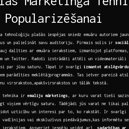
lās Mārketinga ​Tehni
 Popularizēšanai
ga tehnoloģiju⁢ plašās iespējas sniedz ‌emuāru⁤ autoriem jau
us un⁢ palielināt savu auditoriju. Pirmais solis ir​
sociāl
auj dalīties ar emuāra⁣ ierakstiem, izmantojot platformas,
m un⁢ Twitter. Radoši izstrādāti attēli un videomateriāli
esi par ‌jūsu saturu. Tāpat ir svarīgi
izmantot⁢ atslēgvārd
iem parādīties‍ meklētājprogrammās. Tas ietver pareizā ats
anu virsrakstos,apakšvirsrakstos un tālāk tekstā.
a tehnika‍ ir
emaliju⁣ mārketings
, ar kuru varat tieši sazin
gt viņiem vērtīgu⁣ saturu. Tādējādi jūs varat ⁤ne tikai pal
veidot ‌uzticību ⁣un interesi par to, ko ​rakstāt. Ir svarīgi
 vadlīnijas ‌vai ekskluzīvus piedāvājumus,kas informētu se
u ierakstiem. Apsveriet iespēju veidot arī ‍
sadarbības ar 