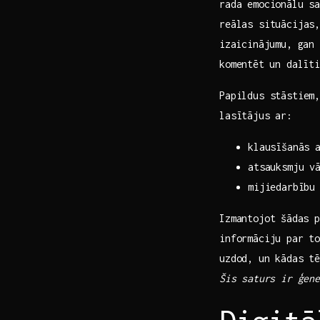
‌rada emocionālu s
reālas situācijas, 
⁢izaicinājumu, gan
komentēt ⁤un dalīt
Papildus stāstiem
lasītājus ar:
klausīšanās ⁣
atsauksmju v
mijiedarbību​
Izmantojot ⁢šādas 
informāciju par​ t
uzdod, un kādas‍ t
Šis⁤ saturs ir ģene